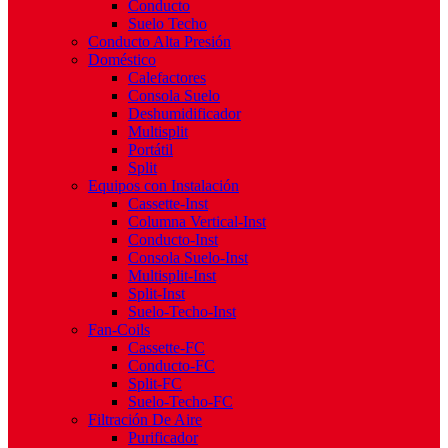
Conducto
Suelo Techo
Conducto Alta Presión
Doméstico
Calefactores
Consola Suelo
Deshumidificador
Multisplit
Portátil
Split
Equipos con Instalación
Cassette-Inst
Columna Vertical-Inst
Conducto-Inst
Consola Suelo-Inst
Multisplit-Inst
Split-Inst
Suelo-Techo-Inst
Fan-Coils
Cassette-FC
Conducto-FC
Split-FC
Suelo-Techo-FC
Filtración De Aire
Purificador