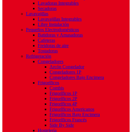
Lavadoras Integrables
Secadoras
Lavavajillas
Lavavajillas Integrables
Libre Instalación
Pequeños Electrodomésticos
Batidoras y Amasadoras
Cafeteras
Freidoras de aire
Tostadoras
Refrigeración
Congeladores
Arcón Congelador
Congeladores 1P
Congeladores Bajo Encimera
Frigoríficos
Combis
Frigoríficos 1P
Frigoríficos 2P
Frigoríficos 4P
Frigoríficos Americanos
Frigoríficos Bajo Encimera
Frigoríficos Francés
Side By Side
Hostelería