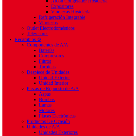
Arcón Congelador Hostelería
Expositores
Vinotecas Hostelería
Refrigeración Integrable
Vinotecas
Outlet Electrodomésticos
Televisores
Recambios ⚙️
Componentes de A/A
Baterías
Compresores
Filtros
Turbinas
Despiece de Unidades
Unidad Exterior
Unidad Interior
Piezas de Repuesto de A/A
Aspas
Bombas
Lamas
Motores
Placas Electrónicas
Productos De Ocasión
Unidades de A/A
Unidades Exteriores