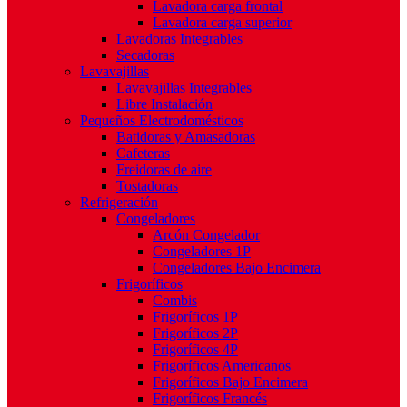
Lavadora carga frontal
Lavadora carga superior
Lavadoras Integrables
Secadoras
Lavavajillas
Lavavajillas Integrables
Libre Instalación
Pequeños Electrodomésticos
Batidoras y Amasadoras
Cafeteras
Freidoras de aire
Tostadoras
Refrigeración
Congeladores
Arcón Congelador
Congeladores 1P
Congeladores Bajo Encimera
Frigoríficos
Combis
Frigoríficos 1P
Frigoríficos 2P
Frigoríficos 4P
Frigoríficos Americanos
Frigoríficos Bajo Encimera
Frigoríficos Francés