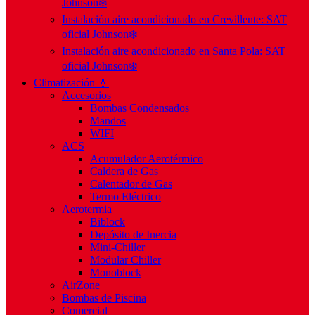
Johnson❄️
Instalación aire acondicionado en Crevillente: SAT
oficial Johnson❄️
Instalación aire acondicionado en Santa Pola: SAT
oficial Johnson❄️
Climatización 💧
Accesorios
Bombas Condensados
Mandos
WIFI
ACS
Acumulador Aerotérmico
Caldera de Gas
Calentador de Gas
Termo Eléctrico
Aerotermia
Biblock
Depósito de Inercia
Mini-Chiller
Modular Chiller
Monoblock
AirZone
Bombas de Piscina
Comercial