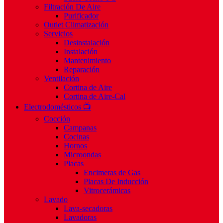
Filtración De Aire
Purificador
Outlet Climatización
Servicios
Desinstalación
Instalación
Mantenimiento
Reparación
Ventilación
Cortina de Aire
Cortina de Aire-Cal
Electrodomésticos 📺
Cocción
Campanas
Cocinas
Hornos
Microondas
Placas
Encimeras de Gas
Placas De Inducción
Vitrocerámicas
Lavado
Lava-secadoras
Lavadoras