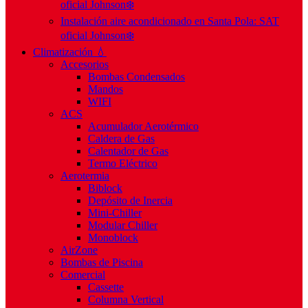
oficial Johnson❄️
Instalación aire acondicionado en Santa Pola: SAT
oficial Johnson❄️
Climatización 💧
Accesorios
Bombas Condensados
Mandos
WIFI
ACS
Acumulador Aerotérmico
Caldera de Gas
Calentador de Gas
Termo Eléctrico
Aerotermia
Biblock
Depósito de Inercia
Mini-Chiller
Modular Chiller
Monoblock
AirZone
Bombas de Piscina
Comercial
Cassette
Columna Vertical