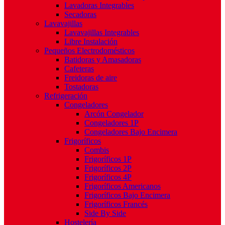
Lavadoras Integrables
Secadoras
Lavavajillas
Lavavajillas Integrables
Libre Instalación
Pequeños Electrodomésticos
Batidoras y Amasadoras
Cafeteras
Freidoras de aire
Tostadoras
Refrigeración
Congeladores
Arcón Congelador
Congeladores 1P
Congeladores Bajo Encimera
Frigoríficos
Combis
Frigoríficos 1P
Frigoríficos 2P
Frigoríficos 4P
Frigoríficos Americanos
Frigoríficos Bajo Encimera
Frigoríficos Francés
Side By Side
Hostelería