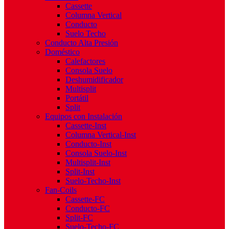
Cassette
Columna Vertical
Conducto
Suelo Techo
Conducto Alta Presión
Doméstico
Calefactores
Consola Suelo
Deshumidificador
Multisplit
Portátil
Split
Equipos con Instalación
Cassette-Inst
Columna Vertical-Inst
Conducto-Inst
Consola Suelo-Inst
Multisplit-Inst
Split-Inst
Suelo-Techo-Inst
Fan-Coils
Cassette-FC
Conducto-FC
Split-FC
Suelo-Techo-FC