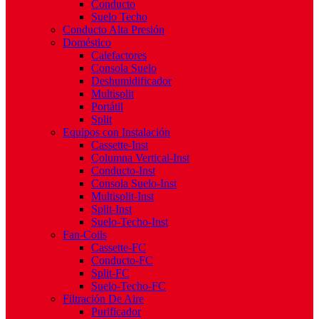
Conducto
Suelo Techo
Conducto Alta Presión
Doméstico
Calefactores
Consola Suelo
Deshumidificador
Multisplit
Portátil
Split
Equipos con Instalación
Cassette-Inst
Columna Vertical-Inst
Conducto-Inst
Consola Suelo-Inst
Multisplit-Inst
Split-Inst
Suelo-Techo-Inst
Fan-Coils
Cassette-FC
Conducto-FC
Split-FC
Suelo-Techo-FC
Filtración De Aire
Purificador