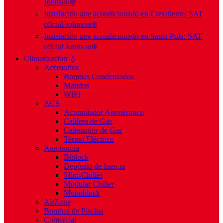
Johnson❄️
Instalación aire acondicionado en Crevillente: SAT
oficial Johnson❄️
Instalación aire acondicionado en Santa Pola: SAT
oficial Johnson❄️
Climatización 💧
Accesorios
Bombas Condensados
Mandos
WIFI
ACS
Acumulador Aerotérmico
Caldera de Gas
Calentador de Gas
Termo Eléctrico
Aerotermia
Biblock
Depósito de Inercia
Mini-Chiller
Modular Chiller
Monoblock
AirZone
Bombas de Piscina
Comercial