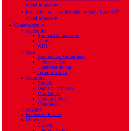
oficial Johnson❄️
Instalación aire acondicionado en Santa Pola: SAT
oficial Johnson❄️
Climatización 💧
Accesorios
Bombas Condensados
Mandos
WIFI
ACS
Acumulador Aerotérmico
Caldera de Gas
Calentador de Gas
Termo Eléctrico
Aerotermia
Biblock
Depósito de Inercia
Mini-Chiller
Modular Chiller
Monoblock
AirZone
Bombas de Piscina
Comercial
Cassette
Columna Vertical