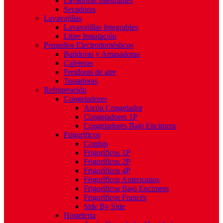
Lavadoras Integrables
Secadoras
Lavavajillas
Lavavajillas Integrables
Libre Instalación
Pequeños Electrodomésticos
Batidoras y Amasadoras
Cafeteras
Freidoras de aire
Tostadoras
Refrigeración
Congeladores
Arcón Congelador
Congeladores 1P
Congeladores Bajo Encimera
Frigoríficos
Combis
Frigoríficos 1P
Frigoríficos 2P
Frigoríficos 4P
Frigoríficos Americanos
Frigoríficos Bajo Encimera
Frigoríficos Francés
Side By Side
Hostelería