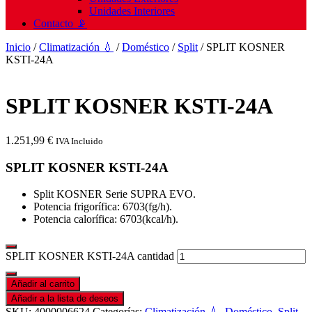
Unidades Interiores
Contacto 📡
Inicio
/
Climatización 💧
/
Doméstico
/
Split
/ SPLIT KOSNER
KSTI-24A
SPLIT KOSNER KSTI-24A
1.251,99
€
IVA Incluido
SPLIT KOSNER KSTI-24A
Split KOSNER Serie SUPRA EVO.
Potencia frigorífica: 6703(fg/h).
Potencia calorífica: 6703(kcal/h).
SPLIT KOSNER KSTI-24A cantidad
Añadir al carrito
Añadir a la lista de deseos
SKU:
4000006624
Categorías:
Climatización 💧
,
Doméstico
,
Split