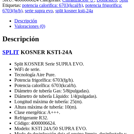
Etiquetas:
potencia calorifica: 6703(kcal/h)
,
potencia frigorifica:
6703(fg/h)
,
serie supra evo
,
split kosner ksti-24a
Descripción
Valoraciones (0)
Descripción
SPLIT
KOSNER KSTI-24A
Split KOSNER Serie SUPRA EVO.
WiFi de serie.
Tecnología Aire Pure.
Potencia frigorífica: 6703(fg/h).
Potencia calorífica: 6703(kcal/h).
Diámetro de tubería Gas: 5/8(pulgadas).
Diámetro de tubería Líquido: 1/4(pulgadas).
Longitud máxima de tubería: 25(m).
Altura máxima de tubería: 10(m).
Clase energética: A+++.
Refrigerante R32.
Código: 4000006624.
Modelo: KSTI 24A/50 SUPRA EVO.
Modo de desinfección deja el equipo limpio, desinfectado y