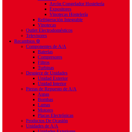
Arcón Congelador Hostelería
Expositores
Vinotecas Hostelería
Refrigeración Integrable
Vinotecas
Outlet Electrodomésticos
Televisores
Recambios ⚙️
Componentes de A/A
Baterías
Compresores
Filtros
Turbinas
Despiece de Unidades
Unidad Exterior
Unidad Interior
Piezas de Repuesto de A/A
Aspas
Bombas
Lamas
Motores
Placas Electrónicas
Productos De Ocasión
Unidades de A/A
Unidades Exteriores