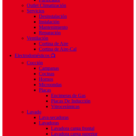
Outlet Climatización
Servicios
Desinstalación
Instalación
Mantenimiento
Reparación
Ventilación
Cortina de Aire
Cortina de Aire-Cal
Electrodomésticos 📺
Cocción
Campanas
Cocinas
Hornos
Microondas
Placas
Encimeras de Gas
Placas De Inducción
Vitrocerámicas
Lavado
Lava-secadoras
Lavadoras
Lavadora carga frontal
Lavadora carga superior