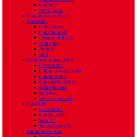
Conducto
Suelo Techo
Conducto Alta Presión
Doméstico
Calefactores
Consola Suelo
Deshumidificador
Multisplit
Portátil
Split
Equipos con Instalación
Cassette-Inst
Columna Vertical-Inst
Conducto-Inst
Consola Suelo-Inst
Multisplit-Inst
Split-Inst
Suelo-Techo-Inst
Fan-Coils
Cassette-FC
Conducto-FC
Split-FC
Suelo-Techo-FC
Filtración De Aire
Purificador