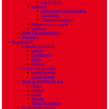
Side By Side
Hostelería
Arcón Congelador Hostelería
Expositores
Vinotecas Hostelería
Refrigeración Integrable
Vinotecas
Outlet Electrodomésticos
Televisores
Recambios ⚙️
Componentes de A/A
Baterías
Compresores
Filtros
Turbinas
Despiece de Unidades
Unidad Exterior
Unidad Interior
Piezas de Repuesto de A/A
Aspas
Bombas
Lamas
Motores
Placas Electrónicas
Productos De Ocasión