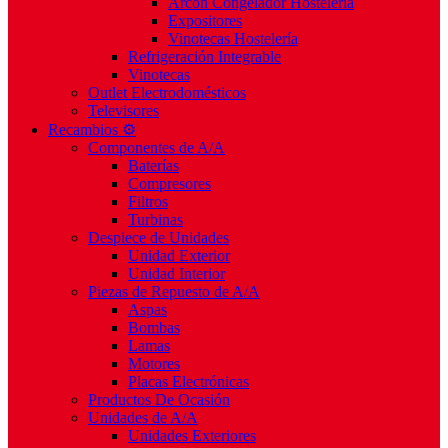
Arcón Congelador Hostelería
Expositores
Vinotecas Hostelería
Refrigeración Integrable
Vinotecas
Outlet Electrodomésticos
Televisores
Recambios ⚙️
Componentes de A/A
Baterías
Compresores
Filtros
Turbinas
Despiece de Unidades
Unidad Exterior
Unidad Interior
Piezas de Repuesto de A/A
Aspas
Bombas
Lamas
Motores
Placas Electrónicas
Productos De Ocasión
Unidades de A/A
Unidades Exteriores