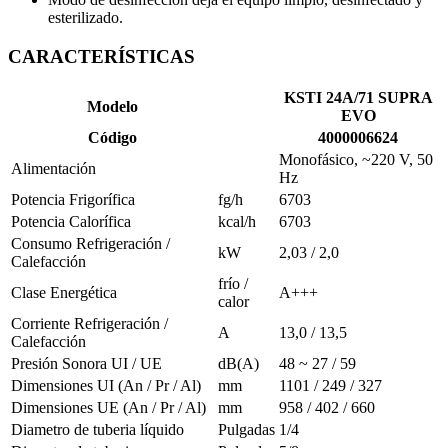
esterilizado.
CARACTERÍSTICAS
KSTI 24A/71 SUPRA
Modelo
EVO
Código
4000006624
Monofásico, ~220 V, 50
Alimentación
Hz
Potencia Frigorífica
fg/h
6703
Potencia Calorífica
kcal/h
6703
Consumo Refrigeración /
kW
2,03 / 2,0
Calefacción
frío /
Clase Energética
A+++
calor
Corriente Refrigeración /
A
13,0 / 13,5
Calefacción
Presión Sonora UI / UE
dB(A)
48 ~ 27 / 59
Dimensiones UI (An / Pr / Al)
mm
1101 / 249 / 327
Dimensiones UE (An / Pr / Al)
mm
958 / 402 / 660
Diametro de tuberia líquido
Pulgadas
1/4