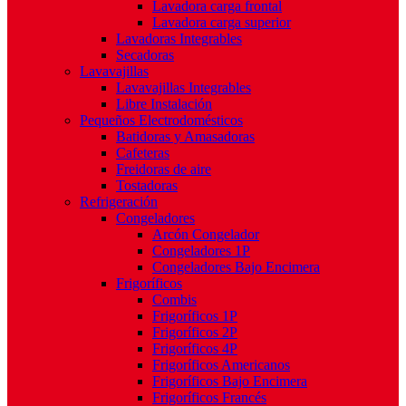
Lavadora carga frontal
Lavadora carga superior
Lavadoras Integrables
Secadoras
Lavavajillas
Lavavajillas Integrables
Libre Instalación
Pequeños Electrodomésticos
Batidoras y Amasadoras
Cafeteras
Freidoras de aire
Tostadoras
Refrigeración
Congeladores
Arcón Congelador
Congeladores 1P
Congeladores Bajo Encimera
Frigoríficos
Combis
Frigoríficos 1P
Frigoríficos 2P
Frigoríficos 4P
Frigoríficos Americanos
Frigoríficos Bajo Encimera
Frigoríficos Francés