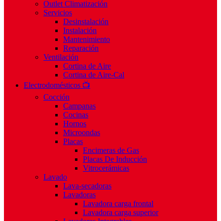
Outlet Climatización
Servicios
Desinstalación
Instalación
Mantenimiento
Reparación
Ventilación
Cortina de Aire
Cortina de Aire-Cal
Electrodomésticos 📺
Cocción
Campanas
Cocinas
Hornos
Microondas
Placas
Encimeras de Gas
Placas De Inducción
Vitrocerámicas
Lavado
Lava-secadoras
Lavadoras
Lavadora carga frontal
Lavadora carga superior