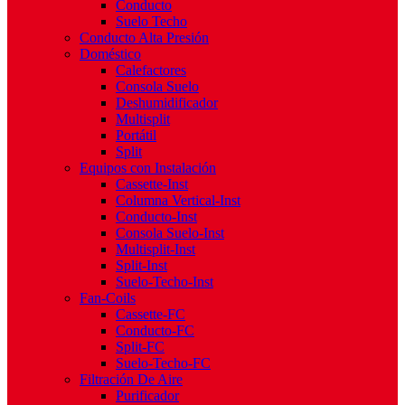
Conducto
Suelo Techo
Conducto Alta Presión
Doméstico
Calefactores
Consola Suelo
Deshumidificador
Multisplit
Portátil
Split
Equipos con Instalación
Cassette-Inst
Columna Vertical-Inst
Conducto-Inst
Consola Suelo-Inst
Multisplit-Inst
Split-Inst
Suelo-Techo-Inst
Fan-Coils
Cassette-FC
Conducto-FC
Split-FC
Suelo-Techo-FC
Filtración De Aire
Purificador