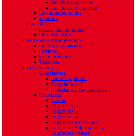
Lavadora carga frontal
Lavadora carga superior
Lavadoras Integrables
Secadoras
Lavavajillas
Lavavajillas Integrables
Libre Instalación
Pequeños Electrodomésticos
Batidoras y Amasadoras
Cafeteras
Freidoras de aire
Tostadoras
Refrigeración
Congeladores
Arcón Congelador
Congeladores 1P
Congeladores Bajo Encimera
Frigoríficos
Combis
Frigoríficos 1P
Frigoríficos 2P
Frigoríficos 4P
Frigoríficos Americanos
Frigoríficos Bajo Encimera
Frigoríficos Francés