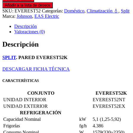
Añadir a la lista de deseos
SKU:
EVEREST52
Categorías:
Doméstico
,
Climatización 💧
,
Split
Marca:
Johnson
,
EAS Electric
Descripción
Valoraciones (0)
Descripción
SPLIT
. PARED EVEREST52K
DESCARGAR FICHA TÉCNICA
CARACTERÍSTICAS
CONJUNTO
EVEREST52K
UNIDAD INTERIOR
EVEREST52NT
UNIDAD EXTERIOR
EVEREST52EX
REFRIGERACIÓN
Capacidad Nominal
kW
5,1 (1,25-5,92)
Frigorías
fg/h
4.386
Consumo Nominal
W
1579(330~2350)