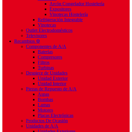
Arcón Congelador Hostelería
Expositores
Vinotecas Hostelería
Refrigeración Integrable
Vinotecas
Outlet Electrodomésticos
Televisores
Recambios ⚙️
Componentes de A/A
Baterías
Compresores
Filtros
Turbinas
Despiece de Unidades
Unidad Exterior
Unidad Interior
Piezas de Repuesto de A/A
Aspas
Bombas
Lamas
Motores
Placas Electrónicas
Productos De Ocasión
Unidades de A/A
Unidades Exteriores