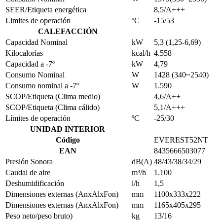
SEER/Etiqueta energética
8,5/A+++
Limites de operación
ºC
-15/53
CALEFACCIÓN
Capacidad Nominal
kW
5,3 (1,25-6,69)
Kilocalorías
kcal/h
4.558
Capacidad a -7º
kW
4,79
Consumo Nominal
W
1428 (340~2540)
Consumo nominal a -7º
W
1.590
SCOP/Etiqueta (Clima medio)
4,6/A++
SCOP/Etiqueta (Clima cálido)
5,1/A+++
Límites de operación
ºC
-25/30
UNIDAD INTERIOR
Código
EVEREST52NT
EAN
8435666503077
Presión Sonora
dB(A)
48/43/38/34/29
Caudal de aire
m³/h
1.100
Deshumidificación
l/h
1,5
Dimensiones externas (AnxAlxFon)
mm
1100x333x222
Dimensiones externas (AnxAlxFon)
mm
1165x405x295
Peso neto/peso bruto)
kg
13/16