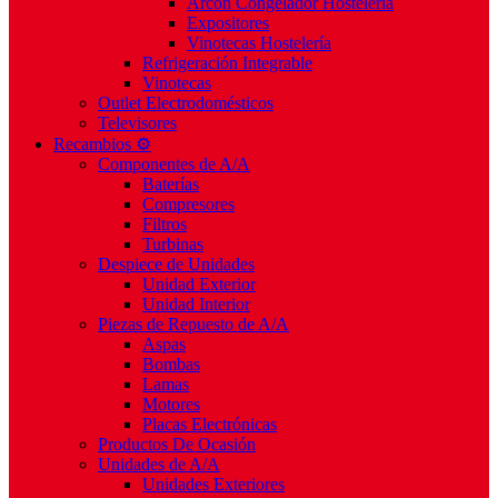
Arcón Congelador Hostelería
Expositores
Vinotecas Hostelería
Refrigeración Integrable
Vinotecas
Outlet Electrodomésticos
Televisores
Recambios ⚙️
Componentes de A/A
Baterías
Compresores
Filtros
Turbinas
Despiece de Unidades
Unidad Exterior
Unidad Interior
Piezas de Repuesto de A/A
Aspas
Bombas
Lamas
Motores
Placas Electrónicas
Productos De Ocasión
Unidades de A/A
Unidades Exteriores