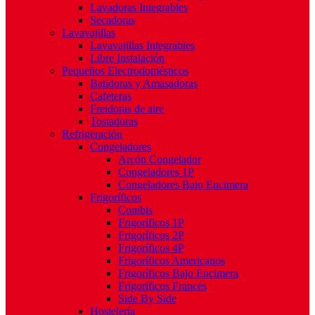
Lavadoras Integrables
Secadoras
Lavavajillas
Lavavajillas Integrables
Libre Instalación
Pequeños Electrodomésticos
Batidoras y Amasadoras
Cafeteras
Freidoras de aire
Tostadoras
Refrigeración
Congeladores
Arcón Congelador
Congeladores 1P
Congeladores Bajo Encimera
Frigoríficos
Combis
Frigoríficos 1P
Frigoríficos 2P
Frigoríficos 4P
Frigoríficos Americanos
Frigoríficos Bajo Encimera
Frigoríficos Francés
Side By Side
Hostelería