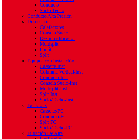
Conducto
Suelo Techo
Conducto Alta Presión
Doméstico
Calefactores
Consola Suelo
Deshumidificador
Multisplit
Portátil
Split
Equipos con Instalación
Cassette-Inst
Columna Vertical-Inst
Conducto-Inst
Consola Suelo-Inst
Multisplit-Inst
Split-Inst
Suelo-Techo-Inst
Fan-Coils
Cassette-FC
Conducto-FC
Split-FC
Suelo-Techo-FC
Filtración De Aire
Purificador