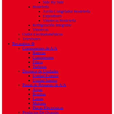
Side By Side
Hostelería
Arcón Congelador Hostelería
Expositores
Vinotecas Hostelería
Refrigeración Integrable
Vinotecas
Outlet Electrodomésticos
Televisores
Recambios ⚙️
Componentes de A/A
Baterías
Compresores
Filtros
Turbinas
Despiece de Unidades
Unidad Exterior
Unidad Interior
Piezas de Repuesto de A/A
Aspas
Bombas
Lamas
Motores
Placas Electrónicas
Productos De Ocasión