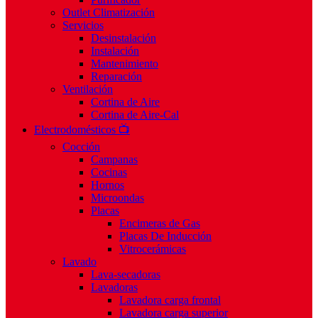
Outlet Climatización
Servicios
Desinstalación
Instalación
Mantenimiento
Reparación
Ventilación
Cortina de Aire
Cortina de Aire-Cal
Electrodomésticos 📺
Cocción
Campanas
Cocinas
Hornos
Microondas
Placas
Encimeras de Gas
Placas De Inducción
Vitrocerámicas
Lavado
Lava-secadoras
Lavadoras
Lavadora carga frontal
Lavadora carga superior