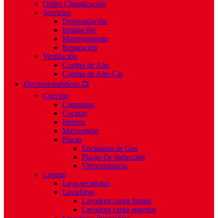
Outlet Climatización
Servicios
Desinstalación
Instalación
Mantenimiento
Reparación
Ventilación
Cortina de Aire
Cortina de Aire-Cal
Electrodomésticos 📺
Cocción
Campanas
Cocinas
Hornos
Microondas
Placas
Encimeras de Gas
Placas De Inducción
Vitrocerámicas
Lavado
Lava-secadoras
Lavadoras
Lavadora carga frontal
Lavadora carga superior