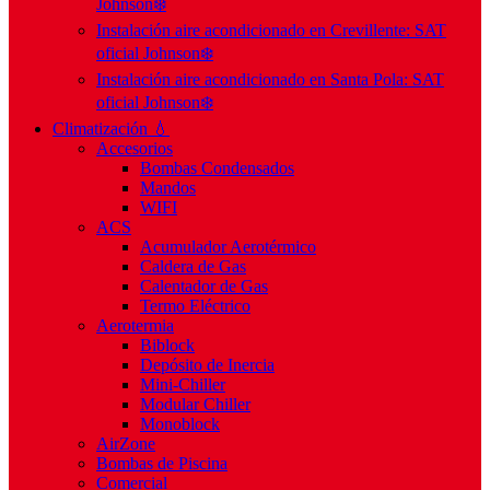
Johnson❄️
Instalación aire acondicionado en Crevillente: SAT
oficial Johnson❄️
Instalación aire acondicionado en Santa Pola: SAT
oficial Johnson❄️
Climatización 💧
Accesorios
Bombas Condensados
Mandos
WIFI
ACS
Acumulador Aerotérmico
Caldera de Gas
Calentador de Gas
Termo Eléctrico
Aerotermia
Biblock
Depósito de Inercia
Mini-Chiller
Modular Chiller
Monoblock
AirZone
Bombas de Piscina
Comercial