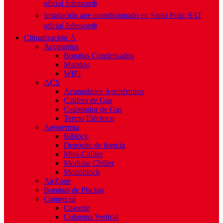
oficial Johnson❄️
Instalación aire acondicionado en Santa Pola: SAT
oficial Johnson❄️
Climatización 💧
Accesorios
Bombas Condensados
Mandos
WIFI
ACS
Acumulador Aerotérmico
Caldera de Gas
Calentador de Gas
Termo Eléctrico
Aerotermia
Biblock
Depósito de Inercia
Mini-Chiller
Modular Chiller
Monoblock
AirZone
Bombas de Piscina
Comercial
Cassette
Columna Vertical