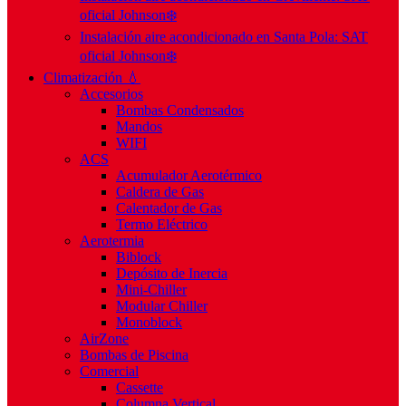
oficial Johnson❄️
Instalación aire acondicionado en Santa Pola: SAT
oficial Johnson❄️
Climatización 💧
Accesorios
Bombas Condensados
Mandos
WIFI
ACS
Acumulador Aerotérmico
Caldera de Gas
Calentador de Gas
Termo Eléctrico
Aerotermia
Biblock
Depósito de Inercia
Mini-Chiller
Modular Chiller
Monoblock
AirZone
Bombas de Piscina
Comercial
Cassette
Columna Vertical