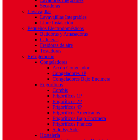
Lavadoras Integrables
Secadoras
Lavavajillas
Lavavajillas Integrables
Libre Instalación
Pequeños Electrodomésticos
Batidoras y Amasadoras
Cafeteras
Freidoras de aire
Tostadoras
Refrigeración
Congeladores
Arcón Congelador
Congeladores 1P
Congeladores Bajo Encimera
Frigoríficos
Combis
Frigoríficos 1P
Frigoríficos 2P
Frigoríficos 4P
Frigoríficos Americanos
Frigoríficos Bajo Encimera
Frigoríficos Francés
Side By Side
Hostelería