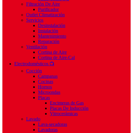
Filtración De Aire
Purificador
Outlet Climatización
Servicios
Desinstalación
Instalación
Mantenimiento
Reparación
Ventilación
Cortina de Aire
Cortina de Aire-Cal
Electrodomésticos 📺
Cocción
Campanas
Cocinas
Hornos
Microondas
Placas
Encimeras de Gas
Placas De Inducción
Vitrocerámicas
Lavado
Lava-secadoras
Lavadoras