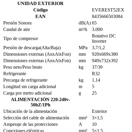
UNIDAD EXTERIOR
Código
EVEREST52EX
EAN
8435666503084
Presión Sonora
dB(A)
65
Caudal de aire
m³/h
3.000
Rotativo DC
Tipo de compresor
Inverter
Presión de descarga(Alta/Baja)
MPa
3,7/1,2
Dimensiones externas (AnxAlxFon)
mm
920x669x380
Dimensiones externas (AnxAlxFon)
mm
949x732x392
Peso neto/Peso bruto
kg
37/39
Refrigerante
R32
Precarga de refrigerante
kg
1,14
Longitud sin carga adicional
m
5
Carga por metro adicional
g
25
ALIMENTACIÓN 220-240v-
50hZ/1Ph
Ubicación de la alimentación
Exterior
Selección del cable de alimentación
mm²
3×1,5
Amperaje de las protecciones
A
10
Conexiones eléxtricas
mm²
5×1,5