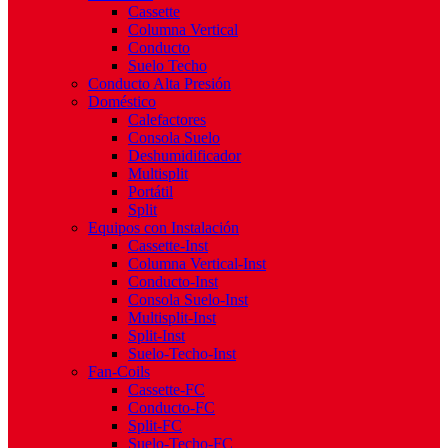
Cassette
Columna Vertical
Conducto
Suelo Techo
Conducto Alta Presión
Doméstico
Calefactores
Consola Suelo
Deshumidificador
Multisplit
Portátil
Split
Equipos con Instalación
Cassette-Inst
Columna Vertical-Inst
Conducto-Inst
Consola Suelo-Inst
Multisplit-Inst
Split-Inst
Suelo-Techo-Inst
Fan-Coils
Cassette-FC
Conducto-FC
Split-FC
Suelo-Techo-FC