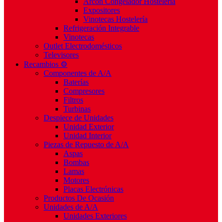
Arcón Congelador Hostelería
Expositores
Vinotecas Hostelería
Refrigeración Integrable
Vinotecas
Outlet Electrodomésticos
Televisores
Recambios ⚙️
Componentes de A/A
Baterías
Compresores
Filtros
Turbinas
Despiece de Unidades
Unidad Exterior
Unidad Interior
Piezas de Repuesto de A/A
Aspas
Bombas
Lamas
Motores
Placas Electrónicas
Productos De Ocasión
Unidades de A/A
Unidades Exteriores