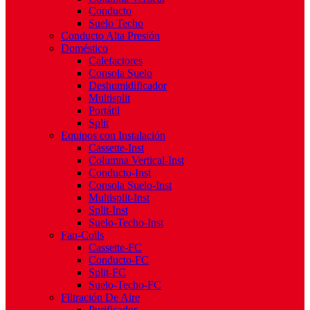
Conducto
Suelo Techo
Conducto Alta Presión
Doméstico
Calefactores
Consola Suelo
Deshumidificador
Multisplit
Portátil
Split
Equipos con Instalación
Cassette-Inst
Columna Vertical-Inst
Conducto-Inst
Consola Suelo-Inst
Multisplit-Inst
Split-Inst
Suelo-Techo-Inst
Fan-Coils
Cassette-FC
Conducto-FC
Split-FC
Suelo-Techo-FC
Filtración De Aire
Purificador