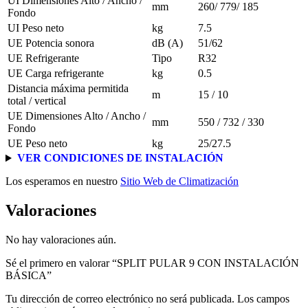
UI Dimensiones Alto / Ancho /
mm
260/ 779/ 185
Fondo
UI Peso neto
kg
7.5
UE Potencia sonora
dB (A)
51/62
UE Refrigerante
Tipo
R32
UE Carga refrigerante
kg
0.5
Distancia máxima permitida
m
15 / 10
total / vertical
UE Dimensiones Alto / Ancho /
mm
550 / 732 / 330
Fondo
UE Peso neto
kg
25/27.5
VER CONDICIONES DE INSTALACIÓN
Los esperamos en nuestro
Sitio Web de Climatización
Valoraciones
No hay valoraciones aún.
Sé el primero en valorar “SPLIT PULAR 9 CON INSTALACIÓN
BÁSICA”
Tu dirección de correo electrónico no será publicada.
Los campos