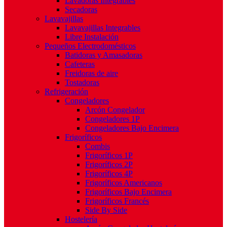
Lavadoras Integrables
Secadoras
Lavavajillas
Lavavajillas Integrables
Libre Instalación
Pequeños Electrodomésticos
Batidoras y Amasadoras
Cafeteras
Freidoras de aire
Tostadoras
Refrigeración
Congeladores
Arcón Congelador
Congeladores 1P
Congeladores Bajo Encimera
Frigoríficos
Combis
Frigoríficos 1P
Frigoríficos 2P
Frigoríficos 4P
Frigoríficos Americanos
Frigoríficos Bajo Encimera
Frigoríficos Francés
Side By Side
Hostelería