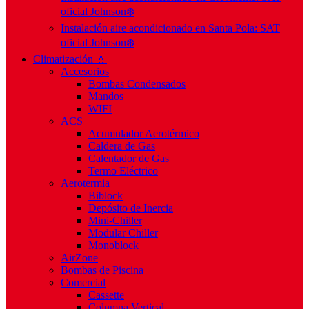
oficial Johnson❄️
Instalación aire acondicionado en Santa Pola: SAT
oficial Johnson❄️
Climatización 💧
Accesorios
Bombas Condensados
Mandos
WIFI
ACS
Acumulador Aerotérmico
Caldera de Gas
Calentador de Gas
Termo Eléctrico
Aerotermia
Biblock
Depósito de Inercia
Mini-Chiller
Modular Chiller
Monoblock
AirZone
Bombas de Piscina
Comercial
Cassette
Columna Vertical