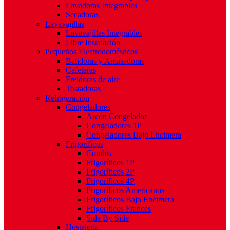
Lavadoras Integrables
Secadoras
Lavavajillas
Lavavajillas Integrables
Libre Instalación
Pequeños Electrodomésticos
Batidoras y Amasadoras
Cafeteras
Freidoras de aire
Tostadoras
Refrigeración
Congeladores
Arcón Congelador
Congeladores 1P
Congeladores Bajo Encimera
Frigoríficos
Combis
Frigoríficos 1P
Frigoríficos 2P
Frigoríficos 4P
Frigoríficos Americanos
Frigoríficos Bajo Encimera
Frigoríficos Francés
Side By Side
Hostelería