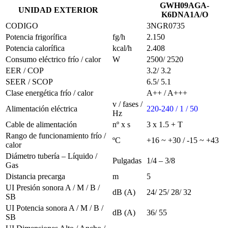
GWH09AGA-
UNIDAD EXTERIOR
K6DNA1A/O
CODIGO
3NGR0735
Potencia frigorífica
fg/h
2.150
Potencia calorífica
kcal/h
2.408
Consumo eléctrico frío / calor
W
2500/ 2520
EER / COP
3.2/ 3.2
SEER / SCOP
6.5/ 5.1
Clase energética frío / calor
A++ / A+++
v / fases /
Alimentación eléctrica
220-240 / 1 / 50
Hz
Cable de alimentación
nº x s
3 x 1.5 + T
Rango de funcionamiento frío /
ºC
+16 ~ +30 / -15 ~ +43
calor
Diámetro tubería – Líquido /
Pulgadas
1/4 – 3/8
Gas
Distancia precarga
m
5
UI Presión sonora A / M / B /
dB (A)
24/ 25/ 28/ 32
SB
UI Potencia sonora A / M / B /
dB (A)
36/ 55
SB