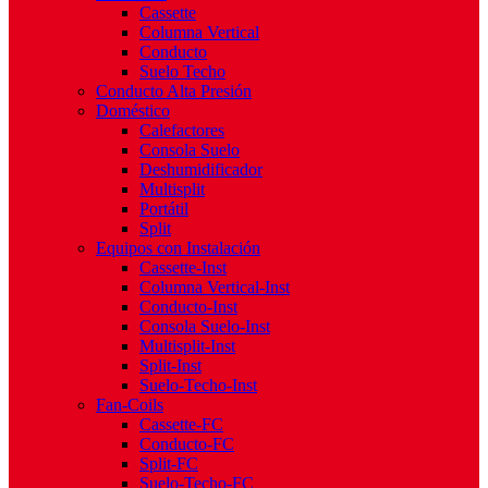
Cassette
Columna Vertical
Conducto
Suelo Techo
Conducto Alta Presión
Doméstico
Calefactores
Consola Suelo
Deshumidificador
Multisplit
Portátil
Split
Equipos con Instalación
Cassette-Inst
Columna Vertical-Inst
Conducto-Inst
Consola Suelo-Inst
Multisplit-Inst
Split-Inst
Suelo-Techo-Inst
Fan-Coils
Cassette-FC
Conducto-FC
Split-FC
Suelo-Techo-FC