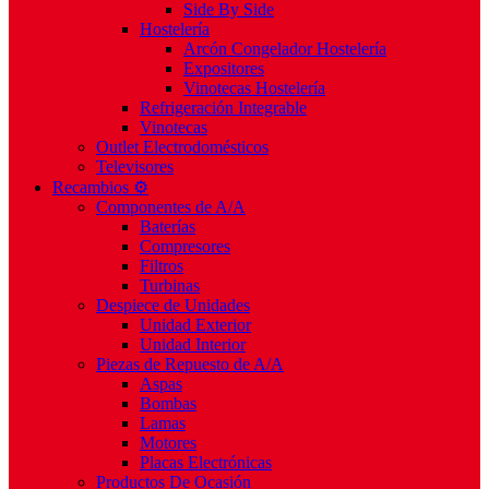
Side By Side
Hostelería
Arcón Congelador Hostelería
Expositores
Vinotecas Hostelería
Refrigeración Integrable
Vinotecas
Outlet Electrodomésticos
Televisores
Recambios ⚙️
Componentes de A/A
Baterías
Compresores
Filtros
Turbinas
Despiece de Unidades
Unidad Exterior
Unidad Interior
Piezas de Repuesto de A/A
Aspas
Bombas
Lamas
Motores
Placas Electrónicas
Productos De Ocasión