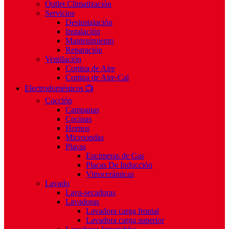
Outlet Climatización
Servicios
Desinstalación
Instalación
Mantenimiento
Reparación
Ventilación
Cortina de Aire
Cortina de Aire-Cal
Electrodomésticos 📺
Cocción
Campanas
Cocinas
Hornos
Microondas
Placas
Encimeras de Gas
Placas De Inducción
Vitrocerámicas
Lavado
Lava-secadoras
Lavadoras
Lavadora carga frontal
Lavadora carga superior