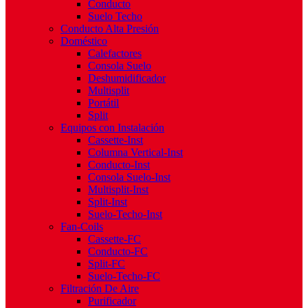
Conducto
Suelo Techo
Conducto Alta Presión
Doméstico
Calefactores
Consola Suelo
Deshumidificador
Multisplit
Portátil
Split
Equipos con Instalación
Cassette-Inst
Columna Vertical-Inst
Conducto-Inst
Consola Suelo-Inst
Multisplit-Inst
Split-Inst
Suelo-Techo-Inst
Fan-Coils
Cassette-FC
Conducto-FC
Split-FC
Suelo-Techo-FC
Filtración De Aire
Purificador