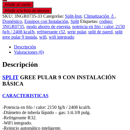
Añadir al carrito
Añadir a la lista de deseos
SKU:
3NGR0735-33
Categorías:
Split-Inst
,
Climatización 💧
,
Doméstico
,
Equipos con Instalación
,
Split
Etiquetas:
codigo:
3NGR0735
,
modo ahorro de energia
,
potencia en frio / calor: 2150
fg/h / 2408 kcal/h
,
refrigerante r32
,
serie pular
,
split de pared
,
split
gree pular 9 instala
,
wifi
,
wifi integrado
Descripción
Valoraciones (0)
Descripción
SPLIT
GREE PULAR 9 CON INSTALACIÓN
BÁSICA
CARACTERISTICAS
-Potencia en frío / calor: 2150 fg/h / 2408 kcal/h.
-Diámetro de tubería líquido – gas: 1/4-3/8 pulg.
-Refrigerante R32.
-WiFi integrado.
-Reinicio automático inteligente.