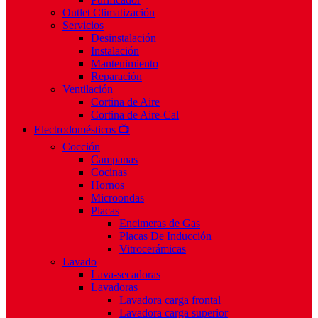
Outlet Climatización
Servicios
Desinstalación
Instalación
Mantenimiento
Reparación
Ventilación
Cortina de Aire
Cortina de Aire-Cal
Electrodomésticos 📺
Cocción
Campanas
Cocinas
Hornos
Microondas
Placas
Encimeras de Gas
Placas De Inducción
Vitrocerámicas
Lavado
Lava-secadoras
Lavadoras
Lavadora carga frontal
Lavadora carga superior