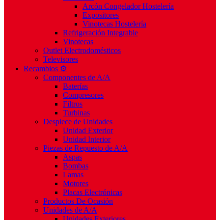
Arcón Congelador Hostelería
Expositores
Vinotecas Hostelería
Refrigeración Integrable
Vinotecas
Outlet Electrodomésticos
Televisores
Recambios ⚙️
Componentes de A/A
Baterías
Compresores
Filtros
Turbinas
Despiece de Unidades
Unidad Exterior
Unidad Interior
Piezas de Repuesto de A/A
Aspas
Bombas
Lamas
Motores
Placas Electrónicas
Productos De Ocasión
Unidades de A/A
Unidades Exteriores