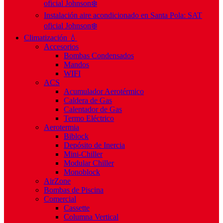
oficial Johnson❄️
Instalación aire acondicionado en Santa Pola: SAT
oficial Johnson❄️
Climatización 💧
Accesorios
Bombas Condensados
Mandos
WIFI
ACS
Acumulador Aerotérmico
Caldera de Gas
Calentador de Gas
Termo Eléctrico
Aerotermia
Biblock
Depósito de Inercia
Mini-Chiller
Modular Chiller
Monoblock
AirZone
Bombas de Piscina
Comercial
Cassette
Columna Vertical