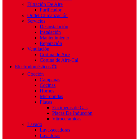
Filtración De Aire
Purificador
Outlet Climatización
Servicios
Desinstalación
Instalación
Mantenimiento
Reparación
Ventilación
Cortina de Aire
Cortina de Aire-Cal
Electrodomésticos 📺
Cocción
Campanas
Cocinas
Hornos
Microondas
Placas
Encimeras de Gas
Placas De Inducción
Vitrocerámicas
Lavado
Lava-secadoras
Lavadoras