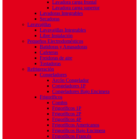
Lavadora carga frontal
Lavadora carga superior
Lavadoras Integrables
Secadoras
Lavavajillas
Lavavajillas Integrables
Libre Instalación
Pequeños Electrodomésticos
Batidoras y Amasadoras
Cafeteras
Freidoras de aire
Tostadoras
Refrigeración
Congeladores
Arcón Congelador
Congeladores 1P
Congeladores Bajo Encimera
Frigoríficos
Combis
Frigoríficos 1P
Frigoríficos 2P
Frigoríficos 4P
Frigoríficos Americanos
Frigoríficos Bajo Encimera
Frigoríficos Francés