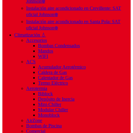
Johnson❄️
Instalación aire acondicionado en Crevillente: SAT
oficial Johnson❄️
Instalación aire acondicionado en Santa Pola: SAT
oficial Johnson❄️
Climatización 💧
Accesorios
Bombas Condensados
Mandos
WIFI
ACS
Acumulador Aerotérmico
Caldera de Gas
Calentador de Gas
Termo Eléctrico
Aerotermia
Biblock
Depósito de Inercia
Mini-Chiller
Modular Chiller
Monoblock
AirZone
Bombas de Piscina
Comercial