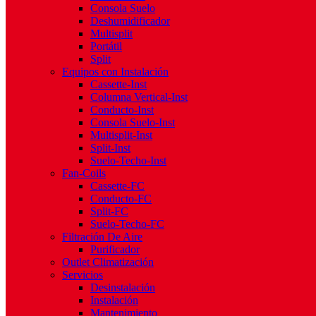
Consola Suelo
Deshumidificador
Multisplit
Portátil
Split
Equipos con Instalación
Cassette-Inst
Columna Vertical-Inst
Conducto-Inst
Consola Suelo-Inst
Multisplit-Inst
Split-Inst
Suelo-Techo-Inst
Fan-Coils
Cassette-FC
Conducto-FC
Split-FC
Suelo-Techo-FC
Filtración De Aire
Purificador
Outlet Climatización
Servicios
Desinstalación
Instalación
Mantenimiento