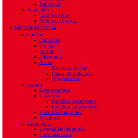
Reparación
Ventilación
Cortina de Aire
Cortina de Aire-Cal
Electrodomésticos 📺
Cocción
Campanas
Cocinas
Hornos
Microondas
Placas
Encimeras de Gas
Placas De Inducción
Vitrocerámicas
Lavado
Lava-secadoras
Lavadoras
Lavadora carga frontal
Lavadora carga superior
Lavadoras Integrables
Secadoras
Lavavajillas
Lavavajillas Integrables
Libre Instalación