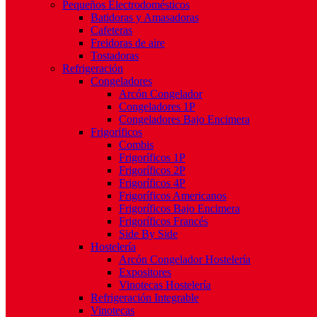
Pequeños Electrodomésticos
Batidoras y Amasadoras
Cafeteras
Freidoras de aire
Tostadoras
Refrigeración
Congeladores
Arcón Congelador
Congeladores 1P
Congeladores Bajo Encimera
Frigoríficos
Combis
Frigoríficos 1P
Frigoríficos 2P
Frigoríficos 4P
Frigoríficos Americanos
Frigoríficos Bajo Encimera
Frigoríficos Francés
Side By Side
Hostelería
Arcón Congelador Hostelería
Expositores
Vinotecas Hostelería
Refrigeración Integrable
Vinotecas