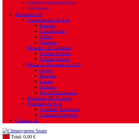
Outlet Electrodomésticos
Televisores
Recambios ⚙️
Componentes de A/A
Baterías
Compresores
Filtros
Turbinas
Despiece de Unidades
Unidad Exterior
Unidad Interior
Piezas de Repuesto de A/A
Aspas
Bombas
Lamas
Motores
Placas Electrónicas
Productos De Ocasión
Unidades de A/A
Unidades Exteriores
Unidades Interiores
Contacto 📡
Total:
0,00
€
0