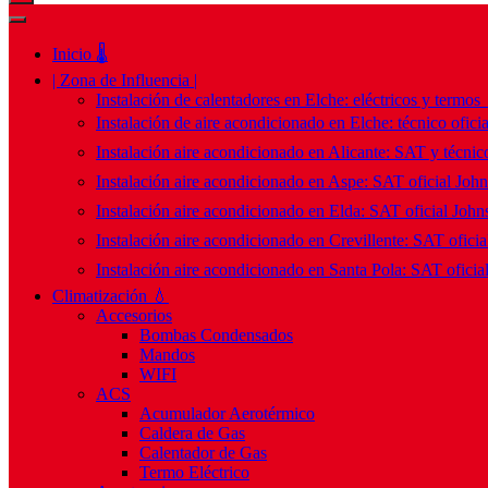
Inicio 🌡️
| Zona de Influencia |
Instalación de calentadores en Elche: eléctricos y termos
Instalación de aire acondicionado en Elche: técnico ofici
Instalación aire acondicionado en Alicante: SAT y técnico
Instalación aire acondicionado en Aspe: SAT oficial Joh
Instalación aire acondicionado en Elda: SAT oficial John
Instalación aire acondicionado en Crevillente: SAT ofici
Instalación aire acondicionado en Santa Pola: SAT oficia
Climatización 💧
Accesorios
Bombas Condensados
Mandos
WIFI
ACS
Acumulador Aerotérmico
Caldera de Gas
Calentador de Gas
Termo Eléctrico