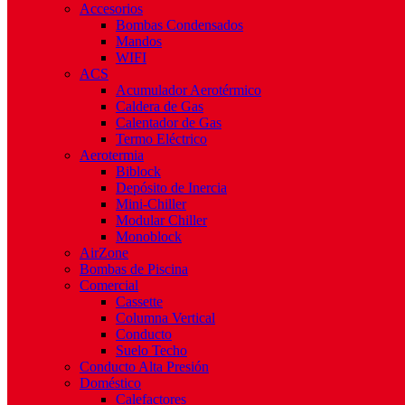
Accesorios
Bombas Condensados
Mandos
WIFI
ACS
Acumulador Aerotérmico
Caldera de Gas
Calentador de Gas
Termo Eléctrico
Aerotermia
Biblock
Depósito de Inercia
Mini-Chiller
Modular Chiller
Monoblock
AirZone
Bombas de Piscina
Comercial
Cassette
Columna Vertical
Conducto
Suelo Techo
Conducto Alta Presión
Doméstico
Calefactores