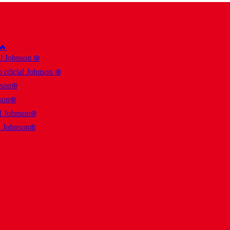
 🔥
al Johnson ❄️
 oficial Johnson ❄️
nson❄️
son❄️
al Johnson❄️
l Johnson❄️