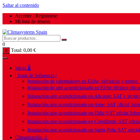
Saltar al contenido
Acceder / Registrarse
Mi lista de deseos
0
Total:
0,00
€
0
Inicio 🌡️
| Zona de Influencia |
Instalación de calentadores en Elche: eléctricos y termos
Instalación de aire acondicionado en Elche: técnico ofici
Instalación aire acondicionado en Alicante: SAT y técnico
Instalación aire acondicionado en Aspe: SAT oficial Joh
Instalación aire acondicionado en Elda: SAT oficial John
Instalación aire acondicionado en Crevillente: SAT ofici
Instalación aire acondicionado en Santa Pola: SAT oficia
Climatización 💧