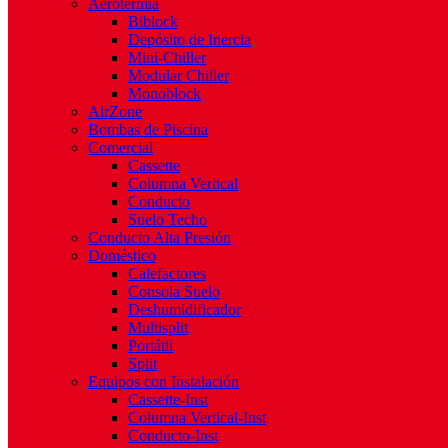
Aerotermia
Biblock
Depósito de Inercia
Mini-Chiller
Modular Chiller
Monoblock
AirZone
Bombas de Piscina
Comercial
Cassette
Columna Vertical
Conducto
Suelo Techo
Conducto Alta Presión
Doméstico
Calefactores
Consola Suelo
Deshumidificador
Multisplit
Portátil
Split
Equipos con Instalación
Cassette-Inst
Columna Vertical-Inst
Conducto-Inst