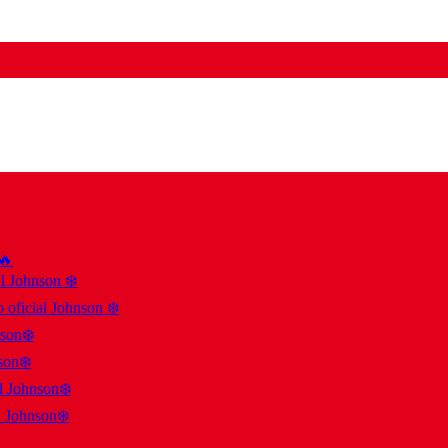
 🔥
al Johnson ❄️
 oficial Johnson ❄️
nson❄️
son❄️
al Johnson❄️
l Johnson❄️