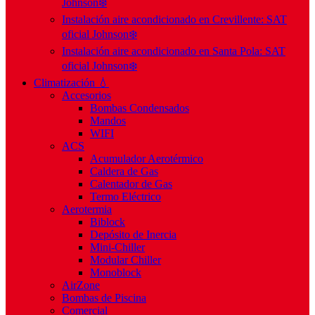
Johnson❄️
Instalación aire acondicionado en Crevillente: SAT
oficial Johnson❄️
Instalación aire acondicionado en Santa Pola: SAT
oficial Johnson❄️
Climatización 💧
Accesorios
Bombas Condensados
Mandos
WIFI
ACS
Acumulador Aerotérmico
Caldera de Gas
Calentador de Gas
Termo Eléctrico
Aerotermia
Biblock
Depósito de Inercia
Mini-Chiller
Modular Chiller
Monoblock
AirZone
Bombas de Piscina
Comercial