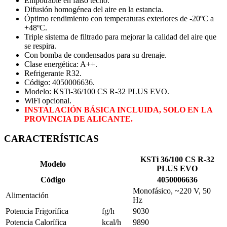
Empotrable en falso techo.
Difusión homogénea del aire en la estancia.
Óptimo rendimiento con temperaturas exteriores de -20ºC a
+48ºC.
Triple sistema de filtrado para mejorar la calidad del aire que
se respira.
Con bomba de condensados para su drenaje.
Clase energética: A++.
Refrigerante R32.
Código: 4050006636.
Modelo: KSTi-36/100 CS R-32 PLUS EVO.
WiFi opcional.
INSTALACIÓN BÁSICA INCLUIDA, SOLO EN LA
PROVINCIA DE ALICANTE.
CARACTERÍSTICAS
KSTi 36/100 CS R-32
Modelo
PLUS EVO
Código
4050006636
Monofásico, ~220 V, 50
Alimentación
Hz
Potencia Frigorífica
fg/h
9030
Potencia Calorífica
kcal/h
9890