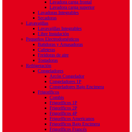
Lavadora carga frontal
Lavadora carga superior
Lavadoras Integrables
Secadoras
Lavavajillas
Lavavajillas Integrables
Libre Instalación
Pequeños Electrodomésticos
Batidoras y Amasadoras
Cafeteras
Freidoras de aire
Tostadoras
Refrigeración
Congeladores
Arcón Congelador
Congeladores 1P
Congeladores Bajo Encimera
Frigoríficos
Combis
Frigoríficos 1P
Frigoríficos 2P
Frigoríficos 4P
Frigoríficos Americanos
Frigoríficos Bajo Encimera
Frigoríficos Francés