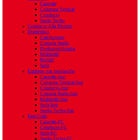
Cassette
Columna Vertical
Conducto
Suelo Techo
Conducto Alta Presión
Doméstico
Calefactores
Consola Suelo
Deshumidificador
Multisplit
Portátil
Split
Equipos con Instalación
Cassette-Inst
Columna Vertical-Inst
Conducto-Inst
Consola Suelo-Inst
Multisplit-Inst
Split-Inst
Suelo-Techo-Inst
Fan-Coils
Cassette-FC
Conducto-FC
Split-FC
Suelo-Techo-FC