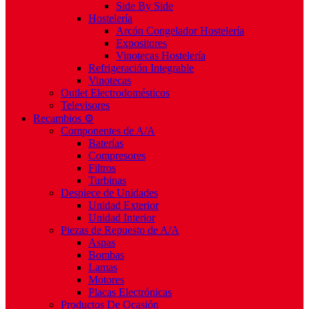
Side By Side
Hostelería
Arcón Congelador Hostelería
Expositores
Vinotecas Hostelería
Refrigeración Integrable
Vinotecas
Outlet Electrodomésticos
Televisores
Recambios ⚙️
Componentes de A/A
Baterías
Compresores
Filtros
Turbinas
Despiece de Unidades
Unidad Exterior
Unidad Interior
Piezas de Repuesto de A/A
Aspas
Bombas
Lamas
Motores
Placas Electrónicas
Productos De Ocasión