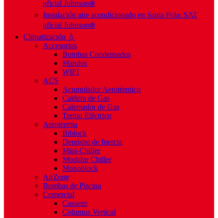
oficial Johnson❄️
Instalación aire acondicionado en Santa Pola: SAT
oficial Johnson❄️
Climatización 💧
Accesorios
Bombas Condensados
Mandos
WIFI
ACS
Acumulador Aerotérmico
Caldera de Gas
Calentador de Gas
Termo Eléctrico
Aerotermia
Biblock
Depósito de Inercia
Mini-Chiller
Modular Chiller
Monoblock
AirZone
Bombas de Piscina
Comercial
Cassette
Columna Vertical