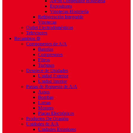
Arcón Congelador Hostelería
Expositores
Vinotecas Hostelería
Refrigeración Integrable
Vinotecas
Outlet Electrodomésticos
Televisores
Recambios ⚙️
Componentes de A/A
Baterías
Compresores
Filtros
Turbinas
Despiece de Unidades
Unidad Exterior
Unidad Interior
Piezas de Repuesto de A/A
Aspas
Bombas
Lamas
Motores
Placas Electrónicas
Productos De Ocasión
Unidades de A/A
Unidades Exteriores