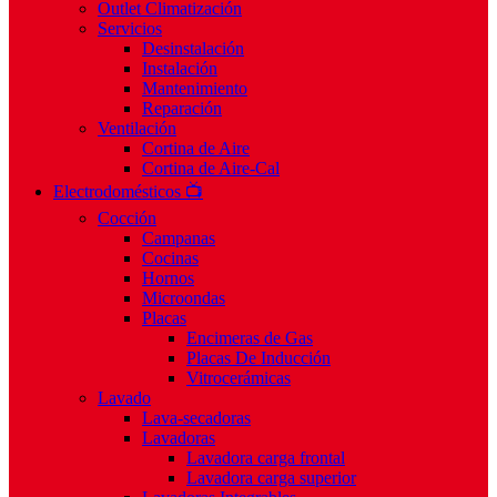
Outlet Climatización
Servicios
Desinstalación
Instalación
Mantenimiento
Reparación
Ventilación
Cortina de Aire
Cortina de Aire-Cal
Electrodomésticos 📺
Cocción
Campanas
Cocinas
Hornos
Microondas
Placas
Encimeras de Gas
Placas De Inducción
Vitrocerámicas
Lavado
Lava-secadoras
Lavadoras
Lavadora carga frontal
Lavadora carga superior