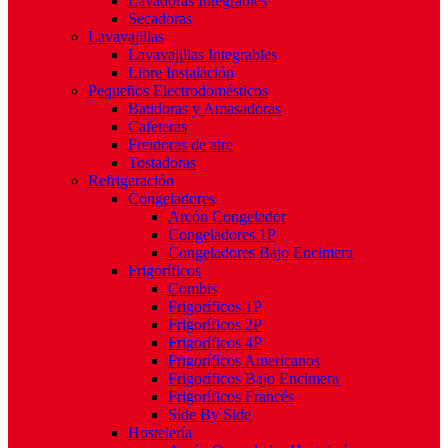
Lavadoras Integrables
Secadoras
Lavavajillas
Lavavajillas Integrables
Libre Instalación
Pequeños Electrodomésticos
Batidoras y Amasadoras
Cafeteras
Freidoras de aire
Tostadoras
Refrigeración
Congeladores
Arcón Congelador
Congeladores 1P
Congeladores Bajo Encimera
Frigoríficos
Combis
Frigoríficos 1P
Frigoríficos 2P
Frigoríficos 4P
Frigoríficos Americanos
Frigoríficos Bajo Encimera
Frigoríficos Francés
Side By Side
Hostelería