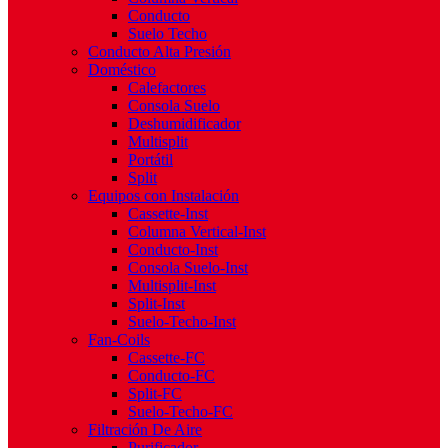
Conducto
Suelo Techo
Conducto Alta Presión
Doméstico
Calefactores
Consola Suelo
Deshumidificador
Multisplit
Portátil
Split
Equipos con Instalación
Cassette-Inst
Columna Vertical-Inst
Conducto-Inst
Consola Suelo-Inst
Multisplit-Inst
Split-Inst
Suelo-Techo-Inst
Fan-Coils
Cassette-FC
Conducto-FC
Split-FC
Suelo-Techo-FC
Filtración De Aire
Purificador