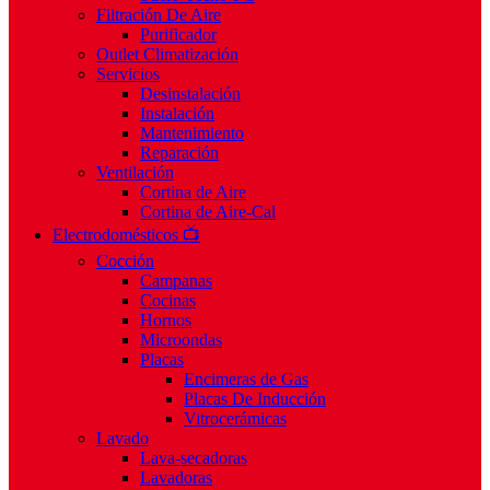
Filtración De Aire
Purificador
Outlet Climatización
Servicios
Desinstalación
Instalación
Mantenimiento
Reparación
Ventilación
Cortina de Aire
Cortina de Aire-Cal
Electrodomésticos 📺
Cocción
Campanas
Cocinas
Hornos
Microondas
Placas
Encimeras de Gas
Placas De Inducción
Vitrocerámicas
Lavado
Lava-secadoras
Lavadoras