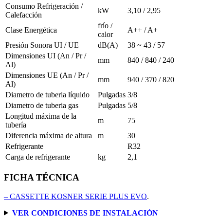
Consumo Refrigeración /
kW
3,10 / 2,95
Calefacción
frío /
Clase Energética
A++ / A+
calor
Presión Sonora UI / UE
dB(A)
38 ~ 43 / 57
Dimensiones UI (An / Pr /
mm
840 / 840 / 240
Al)
Dimensiones UE (An / Pr /
mm
940 / 370 / 820
Al)
Diametro de tuberia líquido
Pulgadas
3/8
Diametro de tuberia gas
Pulgadas
5/8
Longitud máxima de la
m
75
tubería
Diferencia máxima de altura
m
30
Refrigerante
R32
Carga de refrigerante
kg
2,1
FICHA TÉCNICA
– CASSETTE KOSNER SERIE PLUS EVO
.
VER CONDICIONES DE INSTALACIÓN