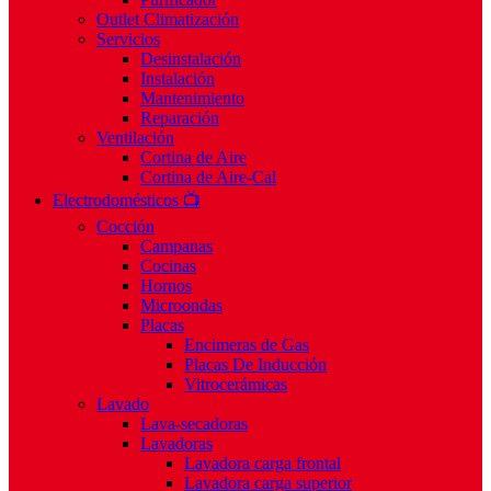
Outlet Climatización
Servicios
Desinstalación
Instalación
Mantenimiento
Reparación
Ventilación
Cortina de Aire
Cortina de Aire-Cal
Electrodomésticos 📺
Cocción
Campanas
Cocinas
Hornos
Microondas
Placas
Encimeras de Gas
Placas De Inducción
Vitrocerámicas
Lavado
Lava-secadoras
Lavadoras
Lavadora carga frontal
Lavadora carga superior