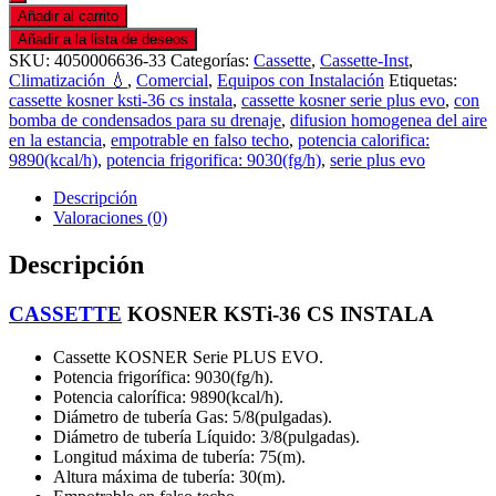
Añadir al carrito
Añadir a la lista de deseos
SKU:
4050006636-33
Categorías:
Cassette
,
Cassette-Inst
,
Climatización 💧
,
Comercial
,
Equipos con Instalación
Etiquetas:
cassette kosner ksti-36 cs instala
,
cassette kosner serie plus evo
,
con
bomba de condensados para su drenaje
,
difusion homogenea del aire
en la estancia
,
empotrable en falso techo
,
potencia calorifica:
9890(kcal/h)
,
potencia frigorifica: 9030(fg/h)
,
serie plus evo
Descripción
Valoraciones (0)
Descripción
CASSETTE
KOSNER KSTi-36 CS INSTALA
Cassette KOSNER Serie PLUS EVO.
Potencia frigorífica: 9030(fg/h).
Potencia calorífica: 9890(kcal/h).
Diámetro de tubería Gas: 5/8(pulgadas).
Diámetro de tubería Líquido: 3/8(pulgadas).
Longitud máxima de tubería: 75(m).
Altura máxima de tubería: 30(m).