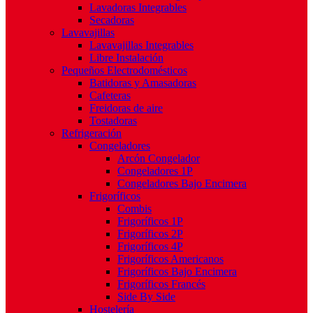
Lavadoras Integrables
Secadoras
Lavavajillas
Lavavajillas Integrables
Libre Instalación
Pequeños Electrodomésticos
Batidoras y Amasadoras
Cafeteras
Freidoras de aire
Tostadoras
Refrigeración
Congeladores
Arcón Congelador
Congeladores 1P
Congeladores Bajo Encimera
Frigoríficos
Combis
Frigoríficos 1P
Frigoríficos 2P
Frigoríficos 4P
Frigoríficos Americanos
Frigoríficos Bajo Encimera
Frigoríficos Francés
Side By Side
Hostelería