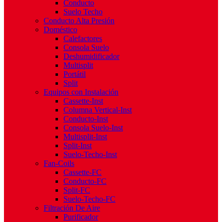
Conducto
Suelo Techo
Conducto Alta Presión
Doméstico
Calefactores
Consola Suelo
Deshumidificador
Multisplit
Portátil
Split
Equipos con Instalación
Cassette-Inst
Columna Vertical-Inst
Conducto-Inst
Consola Suelo-Inst
Multisplit-Inst
Split-Inst
Suelo-Techo-Inst
Fan-Coils
Cassette-FC
Conducto-FC
Split-FC
Suelo-Techo-FC
Filtración De Aire
Purificador