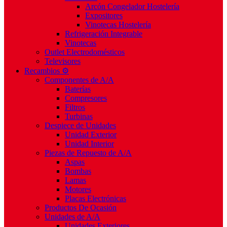
Arcón Congelador Hostelería
Expositores
Vinotecas Hostelería
Refrigeración Integrable
Vinotecas
Outlet Electrodomésticos
Televisores
Recambios ⚙️
Componentes de A/A
Baterías
Compresores
Filtros
Turbinas
Despiece de Unidades
Unidad Exterior
Unidad Interior
Piezas de Repuesto de A/A
Aspas
Bombas
Lamas
Motores
Placas Electrónicas
Productos De Ocasión
Unidades de A/A
Unidades Exteriores