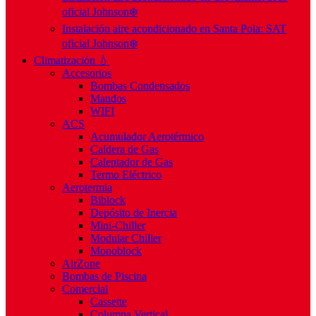
oficial Johnson❄️
Instalación aire acondicionado en Santa Pola: SAT
oficial Johnson❄️
Climatización 💧
Accesorios
Bombas Condensados
Mandos
WIFI
ACS
Acumulador Aerotérmico
Caldera de Gas
Calentador de Gas
Termo Eléctrico
Aerotermia
Biblock
Depósito de Inercia
Mini-Chiller
Modular Chiller
Monoblock
AirZone
Bombas de Piscina
Comercial
Cassette
Columna Vertical