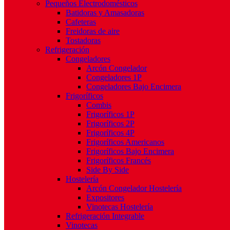
Pequeños Electrodomésticos
Batidoras y Amasadoras
Cafeteras
Freidoras de aire
Tostadoras
Refrigeración
Congeladores
Arcón Congelador
Congeladores 1P
Congeladores Bajo Encimera
Frigoríficos
Combis
Frigoríficos 1P
Frigoríficos 2P
Frigoríficos 4P
Frigoríficos Americanos
Frigoríficos Bajo Encimera
Frigoríficos Francés
Side By Side
Hostelería
Arcón Congelador Hostelería
Expositores
Vinotecas Hostelería
Refrigeración Integrable
Vinotecas