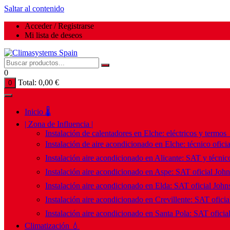
Saltar al contenido
Acceder / Registrarse
Mi lista de deseos
0
Total:
0,00
€
0
Inicio 🌡️
| Zona de Influencia |
Instalación de calentadores en Elche: eléctricos y termos
Instalación de aire acondicionado en Elche: técnico ofici
Instalación aire acondicionado en Alicante: SAT y técnico
Instalación aire acondicionado en Aspe: SAT oficial Joh
Instalación aire acondicionado en Elda: SAT oficial John
Instalación aire acondicionado en Crevillente: SAT ofici
Instalación aire acondicionado en Santa Pola: SAT oficia
Climatización 💧