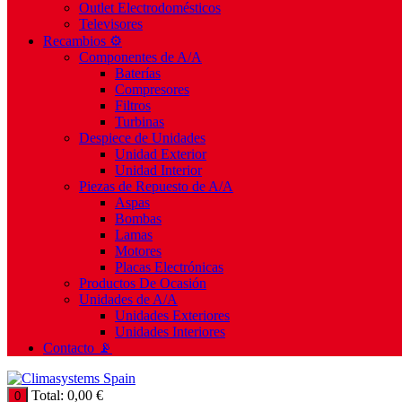
Outlet Electrodomésticos
Televisores
Recambios ⚙️
Componentes de A/A
Baterías
Compresores
Filtros
Turbinas
Despiece de Unidades
Unidad Exterior
Unidad Interior
Piezas de Repuesto de A/A
Aspas
Bombas
Lamas
Motores
Placas Electrónicas
Productos De Ocasión
Unidades de A/A
Unidades Exteriores
Unidades Interiores
Contacto 📡
Total:
0,00
€
0