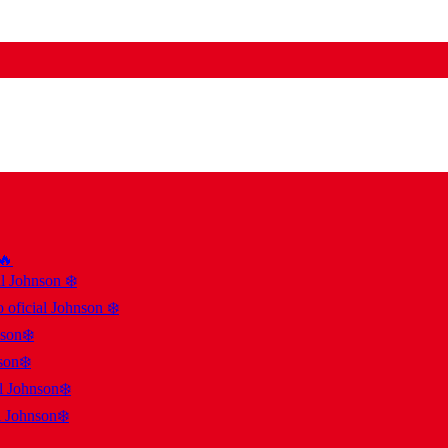
 🔥
al Johnson ❄️
 oficial Johnson ❄️
nson❄️
son❄️
al Johnson❄️
l Johnson❄️