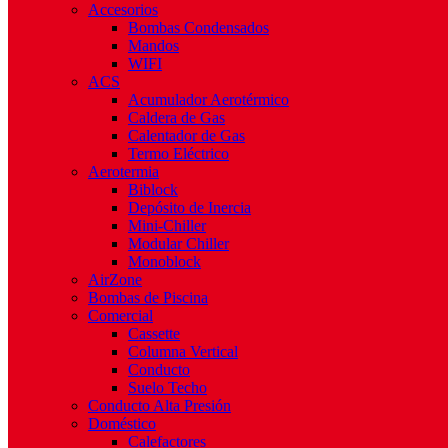
Accesorios
Bombas Condensados
Mandos
WIFI
ACS
Acumulador Aerotérmico
Caldera de Gas
Calentador de Gas
Termo Eléctrico
Aerotermia
Biblock
Depósito de Inercia
Mini-Chiller
Modular Chiller
Monoblock
AirZone
Bombas de Piscina
Comercial
Cassette
Columna Vertical
Conducto
Suelo Techo
Conducto Alta Presión
Doméstico
Calefactores