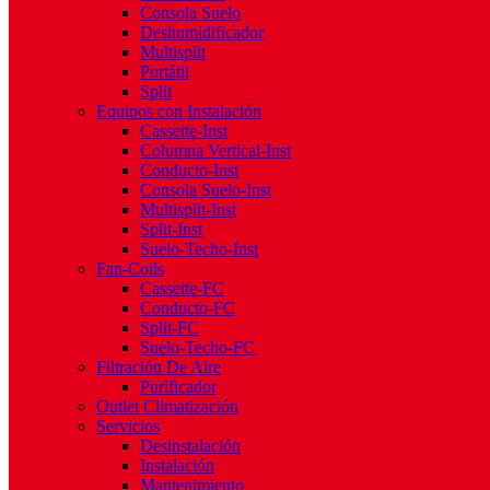
Consola Suelo
Deshumidificador
Multisplit
Portátil
Split
Equipos con Instalación
Cassette-Inst
Columna Vertical-Inst
Conducto-Inst
Consola Suelo-Inst
Multisplit-Inst
Split-Inst
Suelo-Techo-Inst
Fan-Coils
Cassette-FC
Conducto-FC
Split-FC
Suelo-Techo-FC
Filtración De Aire
Purificador
Outlet Climatización
Servicios
Desinstalación
Instalación
Mantenimiento