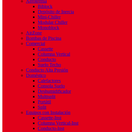
Aerotermia
Biblock
Depósito de Inercia
Mini-Chiller
Modular Chiller
Monoblock
AirZone
Bombas de Piscina
Comercial
Cassette
Columna Vertical
Conducto
Suelo Techo
Conducto Alta Presión
Doméstico
Calefactores
Consola Suelo
Deshumidificador
Multisplit
Portátil
Split
Equipos con Instalación
Cassette-Inst
Columna Vertical-Inst
Conducto-Inst