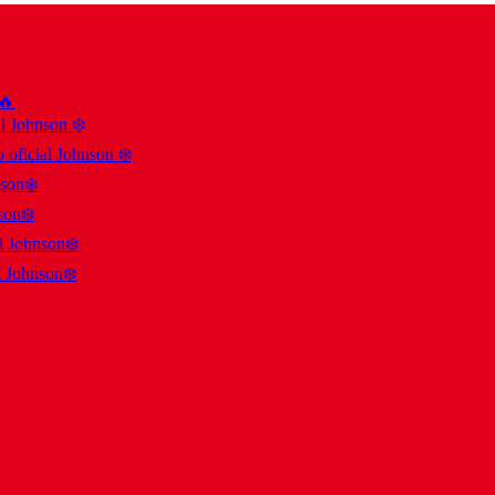
 🔥
al Johnson ❄️
 oficial Johnson ❄️
nson❄️
son❄️
al Johnson❄️
l Johnson❄️