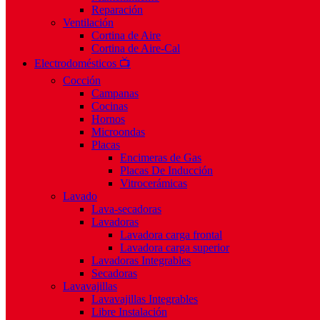
Reparación
Ventilación
Cortina de Aire
Cortina de Aire-Cal
Electrodomésticos 📺
Cocción
Campanas
Cocinas
Hornos
Microondas
Placas
Encimeras de Gas
Placas De Inducción
Vitrocerámicas
Lavado
Lava-secadoras
Lavadoras
Lavadora carga frontal
Lavadora carga superior
Lavadoras Integrables
Secadoras
Lavavajillas
Lavavajillas Integrables
Libre Instalación