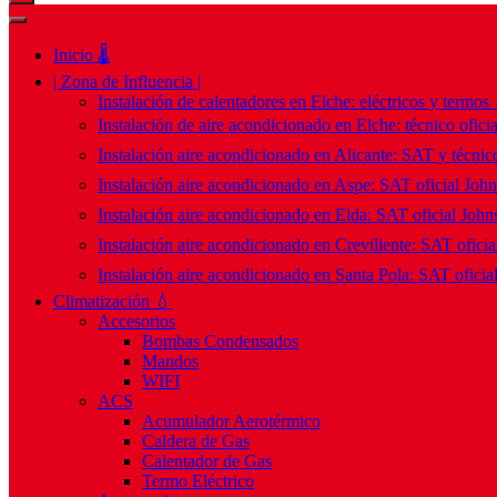
Inicio 🌡️
| Zona de Influencia |
Instalación de calentadores en Elche: eléctricos y termos
Instalación de aire acondicionado en Elche: técnico ofici
Instalación aire acondicionado en Alicante: SAT y técnico
Instalación aire acondicionado en Aspe: SAT oficial Joh
Instalación aire acondicionado en Elda: SAT oficial John
Instalación aire acondicionado en Crevillente: SAT ofici
Instalación aire acondicionado en Santa Pola: SAT oficia
Climatización 💧
Accesorios
Bombas Condensados
Mandos
WIFI
ACS
Acumulador Aerotérmico
Caldera de Gas
Calentador de Gas
Termo Eléctrico