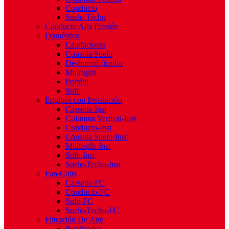
Conducto
Suelo Techo
Conducto Alta Presión
Doméstico
Calefactores
Consola Suelo
Deshumidificador
Multisplit
Portátil
Split
Equipos con Instalación
Cassette-Inst
Columna Vertical-Inst
Conducto-Inst
Consola Suelo-Inst
Multisplit-Inst
Split-Inst
Suelo-Techo-Inst
Fan-Coils
Cassette-FC
Conducto-FC
Split-FC
Suelo-Techo-FC
Filtración De Aire
Purificador