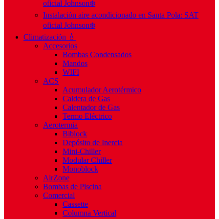
oficial Johnson❄️
Instalación aire acondicionado en Santa Pola: SAT
oficial Johnson❄️
Climatización 💧
Accesorios
Bombas Condensados
Mandos
WIFI
ACS
Acumulador Aerotérmico
Caldera de Gas
Calentador de Gas
Termo Eléctrico
Aerotermia
Biblock
Depósito de Inercia
Mini-Chiller
Modular Chiller
Monoblock
AirZone
Bombas de Piscina
Comercial
Cassette
Columna Vertical