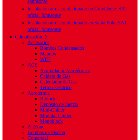
Johnson❄️
Instalación aire acondicionado en Crevillente: SAT
oficial Johnson❄️
Instalación aire acondicionado en Santa Pola: SAT
oficial Johnson❄️
Climatización 💧
Accesorios
Bombas Condensados
Mandos
WIFI
ACS
Acumulador Aerotérmico
Caldera de Gas
Calentador de Gas
Termo Eléctrico
Aerotermia
Biblock
Depósito de Inercia
Mini-Chiller
Modular Chiller
Monoblock
AirZone
Bombas de Piscina
Comercial