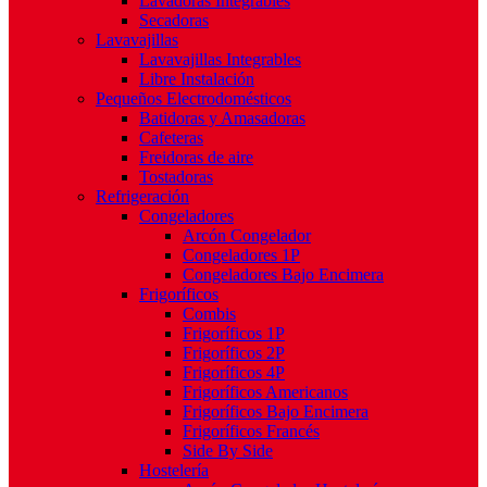
Lavadoras Integrables
Secadoras
Lavavajillas
Lavavajillas Integrables
Libre Instalación
Pequeños Electrodomésticos
Batidoras y Amasadoras
Cafeteras
Freidoras de aire
Tostadoras
Refrigeración
Congeladores
Arcón Congelador
Congeladores 1P
Congeladores Bajo Encimera
Frigoríficos
Combis
Frigoríficos 1P
Frigoríficos 2P
Frigoríficos 4P
Frigoríficos Americanos
Frigoríficos Bajo Encimera
Frigoríficos Francés
Side By Side
Hostelería