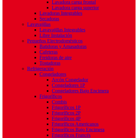
Lavadora carga frontal
Lavadora carga superior
Lavadoras Integrables
Secadoras
Lavavajillas
Lavavajillas Integrables
Libre Instalación
Pequeños Electrodomésticos
Batidoras y Amasadoras
Cafeteras
Freidoras de aire
Tostadoras
Refrigeración
Congeladores
Arcón Congelador
Congeladores 1P
Congeladores Bajo Encimera
Frigoríficos
Combis
Frigoríficos 1P
Frigoríficos 2P
Frigoríficos 4P
Frigoríficos Americanos
Frigoríficos Bajo Encimera
Frigoríficos Francés