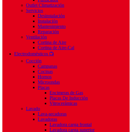
Outlet Climatización
Servicios
Desinstalación
Instalación
Mantenimiento
Reparación
Ventilación
Cortina de Aire
Cortina de Aire-Cal
Electrodomésticos 📺
Cocción
Campanas
Cocinas
Hornos
Microondas
Placas
Encimeras de Gas
Placas De Inducción
Vitrocerámicas
Lavado
Lava-secadoras
Lavadoras
Lavadora carga frontal
Lavadora carga superior