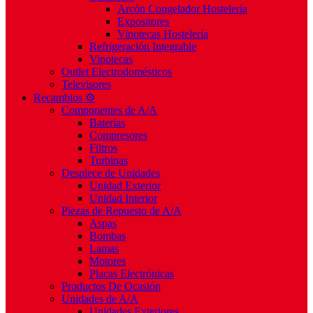
Arcón Congelador Hostelería
Expositores
Vinotecas Hostelería
Refrigeración Integrable
Vinotecas
Outlet Electrodomésticos
Televisores
Recambios ⚙️
Componentes de A/A
Baterías
Compresores
Filtros
Turbinas
Despiece de Unidades
Unidad Exterior
Unidad Interior
Piezas de Repuesto de A/A
Aspas
Bombas
Lamas
Motores
Placas Electrónicas
Productos De Ocasión
Unidades de A/A
Unidades Exteriores