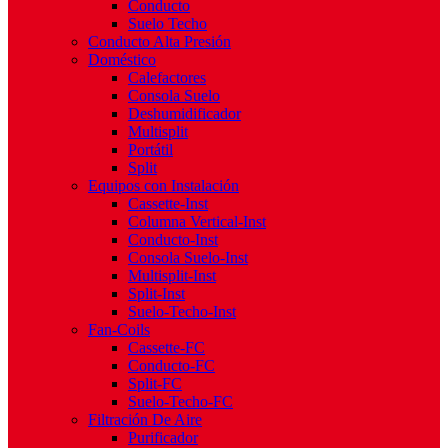
Conducto
Suelo Techo
Conducto Alta Presión
Doméstico
Calefactores
Consola Suelo
Deshumidificador
Multisplit
Portátil
Split
Equipos con Instalación
Cassette-Inst
Columna Vertical-Inst
Conducto-Inst
Consola Suelo-Inst
Multisplit-Inst
Split-Inst
Suelo-Techo-Inst
Fan-Coils
Cassette-FC
Conducto-FC
Split-FC
Suelo-Techo-FC
Filtración De Aire
Purificador