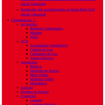
oficial Johnson❄️
Instalación aire acondicionado en Santa Pola: SAT
oficial Johnson❄️
Climatización 💧
Accesorios
Bombas Condensados
Mandos
WIFI
ACS
Acumulador Aerotérmico
Caldera de Gas
Calentador de Gas
Termo Eléctrico
Aerotermia
Biblock
Depósito de Inercia
Mini-Chiller
Modular Chiller
Monoblock
AirZone
Bombas de Piscina
Comercial
Cassette
Columna Vertical