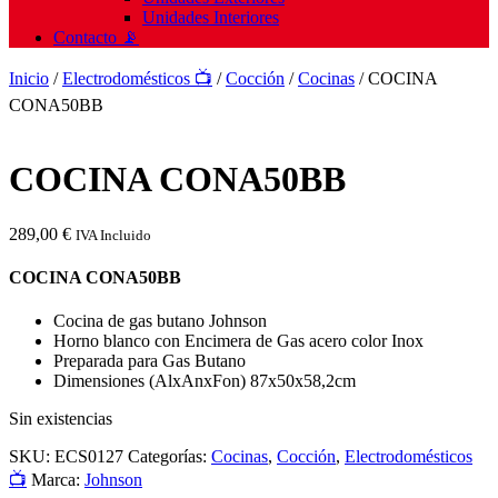
Unidades Interiores
Contacto 📡
Inicio
/
Electrodomésticos 📺
/
Cocción
/
Cocinas
/ COCINA
CONA50BB
COCINA CONA50BB
289,00
€
IVA Incluido
COCINA CONA50BB
Cocina de gas butano Johnson
Horno blanco con Encimera de Gas acero color Inox
Preparada para Gas Butano
Dimensiones (AlxAnxFon) 87x50x58,2cm
Sin existencias
SKU:
ECS0127
Categorías:
Cocinas
,
Cocción
,
Electrodomésticos
📺
Marca:
Johnson