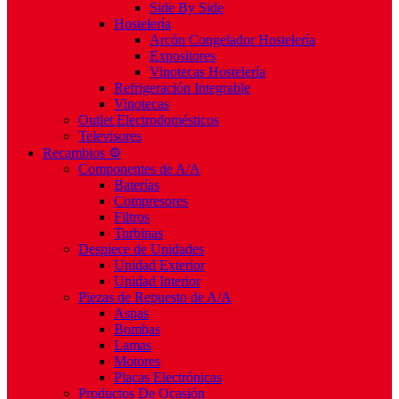
Side By Side
Hostelería
Arcón Congelador Hostelería
Expositores
Vinotecas Hostelería
Refrigeración Integrable
Vinotecas
Outlet Electrodomésticos
Televisores
Recambios ⚙️
Componentes de A/A
Baterías
Compresores
Filtros
Turbinas
Despiece de Unidades
Unidad Exterior
Unidad Interior
Piezas de Repuesto de A/A
Aspas
Bombas
Lamas
Motores
Placas Electrónicas
Productos De Ocasión