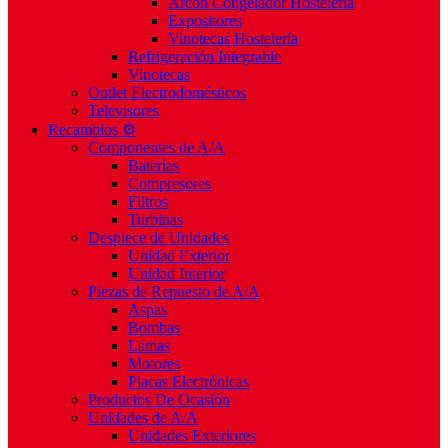
Arcón Congelador Hostelería
Expositores
Vinotecas Hostelería
Refrigeración Integrable
Vinotecas
Outlet Electrodomésticos
Televisores
Recambios ⚙️
Componentes de A/A
Baterías
Compresores
Filtros
Turbinas
Despiece de Unidades
Unidad Exterior
Unidad Interior
Piezas de Repuesto de A/A
Aspas
Bombas
Lamas
Motores
Placas Electrónicas
Productos De Ocasión
Unidades de A/A
Unidades Exteriores