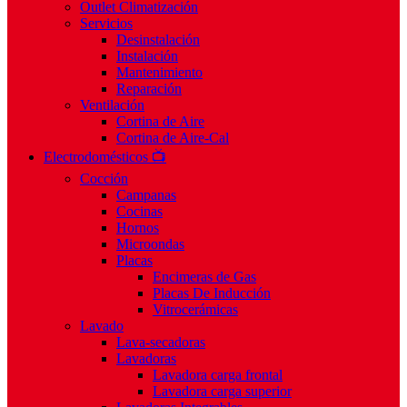
Outlet Climatización
Servicios
Desinstalación
Instalación
Mantenimiento
Reparación
Ventilación
Cortina de Aire
Cortina de Aire-Cal
Electrodomésticos 📺
Cocción
Campanas
Cocinas
Hornos
Microondas
Placas
Encimeras de Gas
Placas De Inducción
Vitrocerámicas
Lavado
Lava-secadoras
Lavadoras
Lavadora carga frontal
Lavadora carga superior