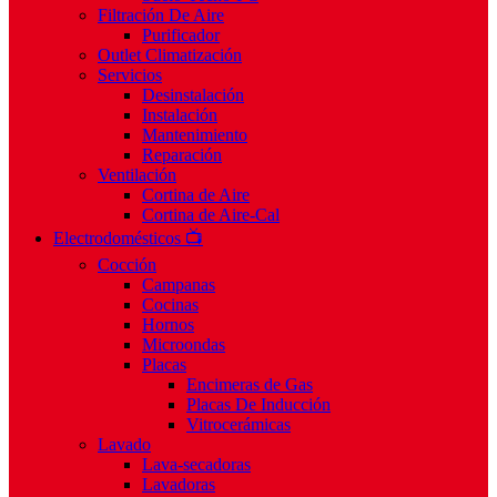
Filtración De Aire
Purificador
Outlet Climatización
Servicios
Desinstalación
Instalación
Mantenimiento
Reparación
Ventilación
Cortina de Aire
Cortina de Aire-Cal
Electrodomésticos 📺
Cocción
Campanas
Cocinas
Hornos
Microondas
Placas
Encimeras de Gas
Placas De Inducción
Vitrocerámicas
Lavado
Lava-secadoras
Lavadoras