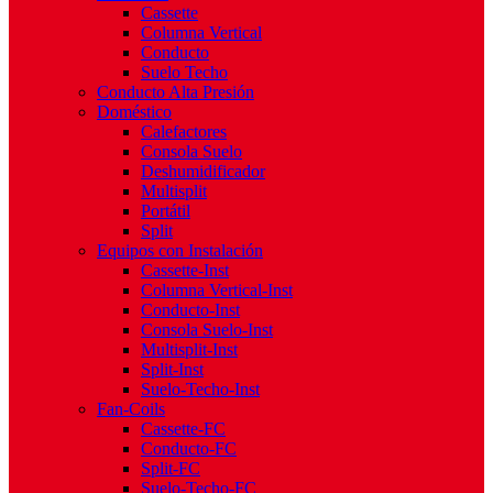
Cassette
Columna Vertical
Conducto
Suelo Techo
Conducto Alta Presión
Doméstico
Calefactores
Consola Suelo
Deshumidificador
Multisplit
Portátil
Split
Equipos con Instalación
Cassette-Inst
Columna Vertical-Inst
Conducto-Inst
Consola Suelo-Inst
Multisplit-Inst
Split-Inst
Suelo-Techo-Inst
Fan-Coils
Cassette-FC
Conducto-FC
Split-FC
Suelo-Techo-FC