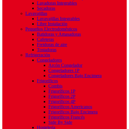
Lavadoras Integrables
Secadoras
Lavavajillas
Lavavajillas Integrables
Libre Instalación
Pequeños Electrodomésticos
Batidoras y Amasadoras
Cafeteras
Freidoras de aire
Tostadoras
Refrigeración
Congeladores
Arcón Congelador
Congeladores 1P
Congeladores Bajo Encimera
Frigoríficos
Combis
Frigoríficos 1P
Frigoríficos 2P
Frigoríficos 4P
Frigoríficos Americanos
Frigoríficos Bajo Encimera
Frigoríficos Francés
Side By Side
Hostelería