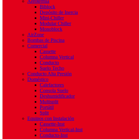
Aerotermia
Biblock
Depósito de Inercia
Mini-Chiller
Modular Chiller
Monoblock
AirZone
Bombas de Piscina
Comercial
Cassette
Columna Vertical
Conducto
Suelo Techo
Conducto Alta Presión
Doméstico
Calefactores
Consola Suelo
Deshumidificador
Multisplit
Portátil
Split
Equipos con Instalación
Cassette-Inst
Columna Vertical-Inst
Conducto-Inst