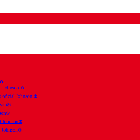
 🔥
al Johnson ❄️
 oficial Johnson ❄️
nson❄️
son❄️
al Johnson❄️
l Johnson❄️