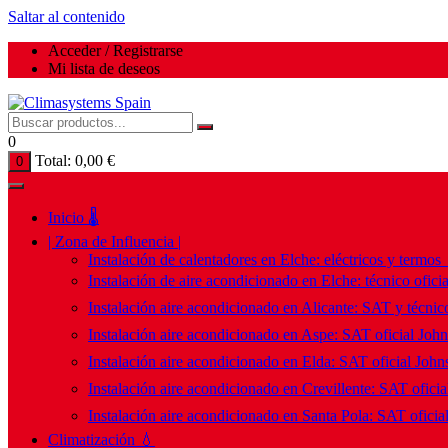
Saltar al contenido
Acceder / Registrarse
Mi lista de deseos
0
Total:
0,00
€
0
Inicio 🌡️
| Zona de Influencia |
Instalación de calentadores en Elche: eléctricos y termos
Instalación de aire acondicionado en Elche: técnico ofici
Instalación aire acondicionado en Alicante: SAT y técnico
Instalación aire acondicionado en Aspe: SAT oficial Joh
Instalación aire acondicionado en Elda: SAT oficial John
Instalación aire acondicionado en Crevillente: SAT ofici
Instalación aire acondicionado en Santa Pola: SAT oficia
Climatización 💧