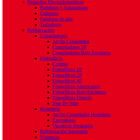
Pequeños Electrodomésticos
Batidoras y Amasadoras
Cafeteras
Freidoras de aire
Tostadoras
Refrigeración
Congeladores
Arcón Congelador
Congeladores 1P
Congeladores Bajo Encimera
Frigoríficos
Combis
Frigoríficos 1P
Frigoríficos 2P
Frigoríficos 4P
Frigoríficos Americanos
Frigoríficos Bajo Encimera
Frigoríficos Francés
Side By Side
Hostelería
Arcón Congelador Hostelería
Expositores
Vinotecas Hostelería
Refrigeración Integrable
Vinotecas