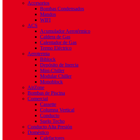
Accesorios
Bombas Condensados
Mandos
WIFI
ACS
Acumulador Aerotérmico
Caldera de Gas
Calentador de Gas
Termo Eléctrico
Aerotermia
Biblock
Depósito de Inercia
Mini-Chiller
Modular Chiller
Monoblock
AirZone
Bombas de Piscina
Comercial
Cassette
Columna Vertical
Conducto
Suelo Techo
Conducto Alta Presión
Doméstico
Calefactores