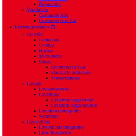
Reparación
Ventilación
Cortina de Aire
Cortina de Aire-Cal
Electrodomésticos 📺
Cocción
Campanas
Cocinas
Hornos
Microondas
Placas
Encimeras de Gas
Placas De Inducción
Vitrocerámicas
Lavado
Lava-secadoras
Lavadoras
Lavadora carga frontal
Lavadora carga superior
Lavadoras Integrables
Secadoras
Lavavajillas
Lavavajillas Integrables
Libre Instalación