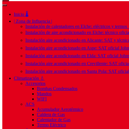
Inicio 🌡️
| Zona de Influencia |
Instalación de calentadores en Elche: eléctricos y termos
Instalación de aire acondicionado en Elche: técnico ofici
Instalación aire acondicionado en Alicante: SAT y técnico
Instalación aire acondicionado en Aspe: SAT oficial Joh
Instalación aire acondicionado en Elda: SAT oficial John
Instalación aire acondicionado en Crevillente: SAT ofici
Instalación aire acondicionado en Santa Pola: SAT oficia
Climatización 💧
Accesorios
Bombas Condensados
Mandos
WIFI
ACS
Acumulador Aerotérmico
Caldera de Gas
Calentador de Gas
Termo Eléctrico