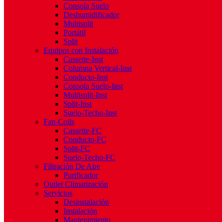
Consola Suelo
Deshumidificador
Multisplit
Portátil
Split
Equipos con Instalación
Cassette-Inst
Columna Vertical-Inst
Conducto-Inst
Consola Suelo-Inst
Multisplit-Inst
Split-Inst
Suelo-Techo-Inst
Fan-Coils
Cassette-FC
Conducto-FC
Split-FC
Suelo-Techo-FC
Filtración De Aire
Purificador
Outlet Climatización
Servicios
Desinstalación
Instalación
Mantenimiento