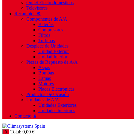
Outlet Electrodomésticos
Televisores
Recambios ⚙️
Componentes de A/A
Baterías
Compresores
Filtros
Turbinas
Despiece de Unidades
Unidad Exterior
Unidad Interior
Piezas de Repuesto de A/A
Aspas
Bombas
Lamas
Motores
Placas Electrónicas
Productos De Ocasión
Unidades de A/A
Unidades Exteriores
Unidades Interiores
Contacto 📡
Total:
0,00
€
0