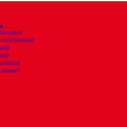
 🔥
al Johnson ❄️
 oficial Johnson ❄️
nson❄️
son❄️
al Johnson❄️
l Johnson❄️