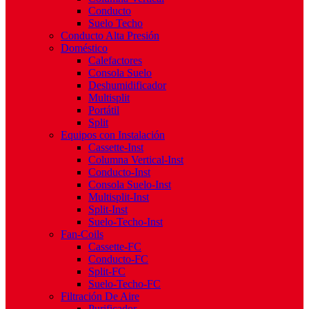
Conducto
Suelo Techo
Conducto Alta Presión
Doméstico
Calefactores
Consola Suelo
Deshumidificador
Multisplit
Portátil
Split
Equipos con Instalación
Cassette-Inst
Columna Vertical-Inst
Conducto-Inst
Consola Suelo-Inst
Multisplit-Inst
Split-Inst
Suelo-Techo-Inst
Fan-Coils
Cassette-FC
Conducto-FC
Split-FC
Suelo-Techo-FC
Filtración De Aire
Purificador