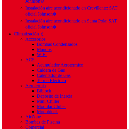
Johnson❄️
Instalación aire acondicionado en Crevillente: SAT
oficial Johnson❄️
Instalación aire acondicionado en Santa Pola: SAT
oficial Johnson❄️
Climatización 💧
Accesorios
Bombas Condensados
Mandos
WIFI
ACS
Acumulador Aerotérmico
Caldera de Gas
Calentador de Gas
Termo Eléctrico
Aerotermia
Biblock
Depósito de Inercia
Mini-Chiller
Modular Chiller
Monoblock
AirZone
Bombas de Piscina
Comercial