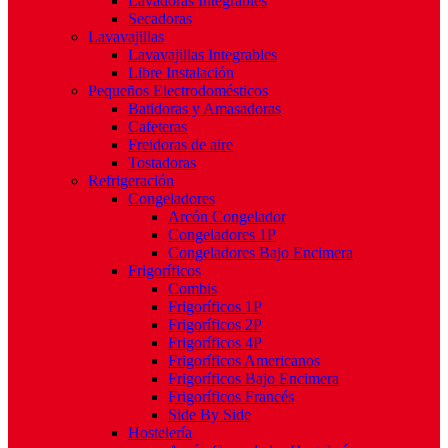
Lavadoras Integrables
Secadoras
Lavavajillas
Lavavajillas Integrables
Libre Instalación
Pequeños Electrodomésticos
Batidoras y Amasadoras
Cafeteras
Freidoras de aire
Tostadoras
Refrigeración
Congeladores
Arcón Congelador
Congeladores 1P
Congeladores Bajo Encimera
Frigoríficos
Combis
Frigoríficos 1P
Frigoríficos 2P
Frigoríficos 4P
Frigoríficos Americanos
Frigoríficos Bajo Encimera
Frigoríficos Francés
Side By Side
Hostelería