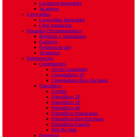
Lavadoras Integrables
Secadoras
Lavavajillas
Lavavajillas Integrables
Libre Instalación
Pequeños Electrodomésticos
Batidoras y Amasadoras
Cafeteras
Freidoras de aire
Tostadoras
Refrigeración
Congeladores
Arcón Congelador
Congeladores 1P
Congeladores Bajo Encimera
Frigoríficos
Combis
Frigoríficos 1P
Frigoríficos 2P
Frigoríficos 4P
Frigoríficos Americanos
Frigoríficos Bajo Encimera
Frigoríficos Francés
Side By Side
Hostelería