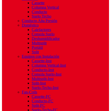
Cassette
Columna Vertical
Conducto
Suelo Techo
Conducto Alta Presión
Doméstico
Calefactores
Consola Suelo
Deshumidificador
Multisplit
Portátil
Split
Equipos con Instalación
Cassette-Inst
Columna Vertical-Inst
Conducto-Inst
Consola Suelo-Inst
Multisplit-Inst
Split-Inst
Suelo-Techo-Inst
Fan-Coils
Cassette-FC
Conducto-FC
Split-FC
Suelo-Techo-FC