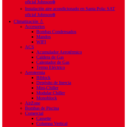
oficial Johnson❄️
Instalación aire acondicionado en Santa Pola: SAT
oficial Johnson❄️
Climatización 💧
Accesorios
Bombas Condensados
Mandos
WIFI
ACS
Acumulador Aerotérmico
Caldera de Gas
Calentador de Gas
Termo Eléctrico
Aerotermia
Biblock
Depósito de Inercia
Mini-Chiller
Modular Chiller
Monoblock
AirZone
Bombas de Piscina
Comercial
Cassette
Columna Vertical