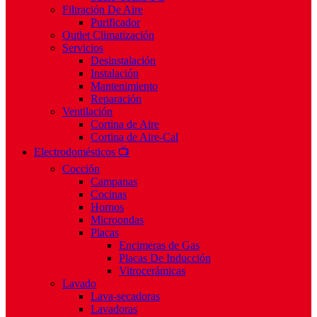
Filtración De Aire
Purificador
Outlet Climatización
Servicios
Desinstalación
Instalación
Mantenimiento
Reparación
Ventilación
Cortina de Aire
Cortina de Aire-Cal
Electrodomésticos 📺
Cocción
Campanas
Cocinas
Hornos
Microondas
Placas
Encimeras de Gas
Placas De Inducción
Vitrocerámicas
Lavado
Lava-secadoras
Lavadoras