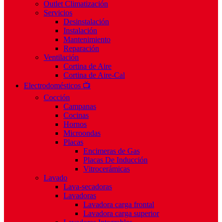
Outlet Climatización
Servicios
Desinstalación
Instalación
Mantenimiento
Reparación
Ventilación
Cortina de Aire
Cortina de Aire-Cal
Electrodomésticos 📺
Cocción
Campanas
Cocinas
Hornos
Microondas
Placas
Encimeras de Gas
Placas De Inducción
Vitrocerámicas
Lavado
Lava-secadoras
Lavadoras
Lavadora carga frontal
Lavadora carga superior