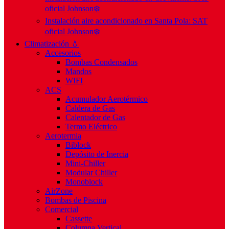
oficial Johnson❄️
Instalación aire acondicionado en Santa Pola: SAT
oficial Johnson❄️
Climatización 💧
Accesorios
Bombas Condensados
Mandos
WIFI
ACS
Acumulador Aerotérmico
Caldera de Gas
Calentador de Gas
Termo Eléctrico
Aerotermia
Biblock
Depósito de Inercia
Mini-Chiller
Modular Chiller
Monoblock
AirZone
Bombas de Piscina
Comercial
Cassette
Columna Vertical