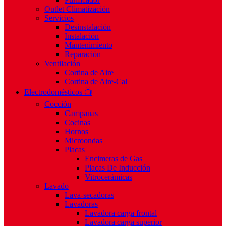
Outlet Climatización
Servicios
Desinstalación
Instalación
Mantenimiento
Reparación
Ventilación
Cortina de Aire
Cortina de Aire-Cal
Electrodomésticos 📺
Cocción
Campanas
Cocinas
Hornos
Microondas
Placas
Encimeras de Gas
Placas De Inducción
Vitrocerámicas
Lavado
Lava-secadoras
Lavadoras
Lavadora carga frontal
Lavadora carga superior