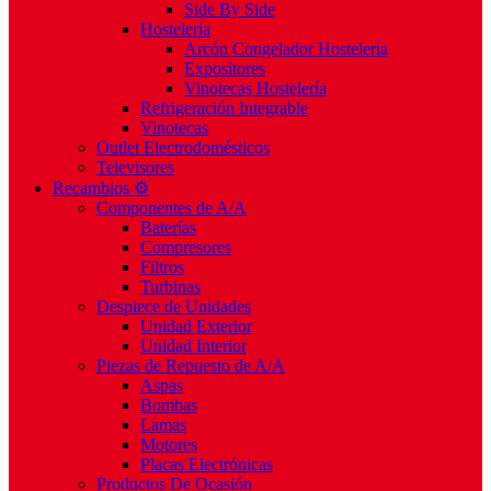
Side By Side
Hostelería
Arcón Congelador Hostelería
Expositores
Vinotecas Hostelería
Refrigeración Integrable
Vinotecas
Outlet Electrodomésticos
Televisores
Recambios ⚙️
Componentes de A/A
Baterías
Compresores
Filtros
Turbinas
Despiece de Unidades
Unidad Exterior
Unidad Interior
Piezas de Repuesto de A/A
Aspas
Bombas
Lamas
Motores
Placas Electrónicas
Productos De Ocasión