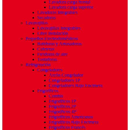
Lavadora carga frontal
Lavadora carga superior
Lavadoras Integrables
Secadoras
Lavavajillas
Lavavajillas Integrables
Libre Instalación
Pequeños Electrodomésticos
Batidoras y Amasadoras
Cafeteras
Freidoras de aire
Tostadoras
Refrigeración
Congeladores
Arcón Congelador
Congeladores 1P
Congeladores Bajo Encimera
Frigoríficos
Combis
Frigoríficos 1P
Frigoríficos 2P
Frigoríficos 4P
Frigoríficos Americanos
Frigoríficos Bajo Encimera
Frigoríficos Francés