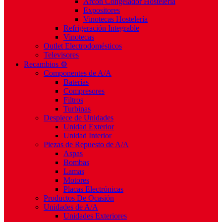
Arcón Congelador Hostelería
Expositores
Vinotecas Hostelería
Refrigeración Integrable
Vinotecas
Outlet Electrodomésticos
Televisores
Recambios ⚙️
Componentes de A/A
Baterías
Compresores
Filtros
Turbinas
Despiece de Unidades
Unidad Exterior
Unidad Interior
Piezas de Repuesto de A/A
Aspas
Bombas
Lamas
Motores
Placas Electrónicas
Productos De Ocasión
Unidades de A/A
Unidades Exteriores