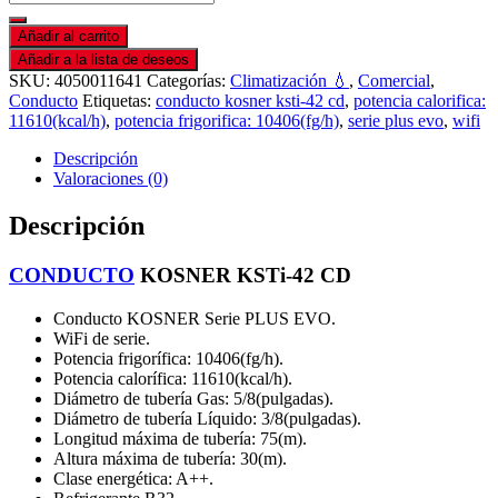
Añadir al carrito
Añadir a la lista de deseos
SKU:
4050011641
Categorías:
Climatización 💧
,
Comercial
,
Conducto
Etiquetas:
conducto kosner ksti-42 cd
,
potencia calorifica:
11610(kcal/h)
,
potencia frigorifica: 10406(fg/h)
,
serie plus evo
,
wifi
Descripción
Valoraciones (0)
Descripción
CONDUCTO
KOSNER KSTi-42 CD
Conducto KOSNER Serie PLUS EVO.
WiFi de serie.
Potencia frigorífica: 10406(fg/h).
Potencia calorífica: 11610(kcal/h).
Diámetro de tubería Gas: 5/8(pulgadas).
Diámetro de tubería Líquido: 3/8(pulgadas).
Longitud máxima de tubería: 75(m).
Altura máxima de tubería: 30(m).
Clase energética: A++.