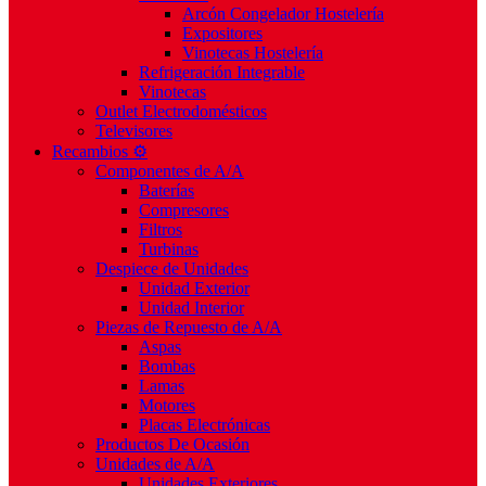
Arcón Congelador Hostelería
Expositores
Vinotecas Hostelería
Refrigeración Integrable
Vinotecas
Outlet Electrodomésticos
Televisores
Recambios ⚙️
Componentes de A/A
Baterías
Compresores
Filtros
Turbinas
Despiece de Unidades
Unidad Exterior
Unidad Interior
Piezas de Repuesto de A/A
Aspas
Bombas
Lamas
Motores
Placas Electrónicas
Productos De Ocasión
Unidades de A/A
Unidades Exteriores