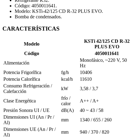
Refrigerante R32.
Código: 4050011641.
Modelo: KSTi-42/125 CD R-32 PLUS EVO.
Bomba de condensados.
CARACTERÍSTICAS
KSTi 42/125 CD R-32
Modelo
PLUS EVO
Código
4050011641
Monofásico, ~220 V, 50
Alimentación
Hz
Potencia Frigorífica
fg/h
10406
Potencia Calorífica
kcal/h
11610
Consumo Refrigeración /
kW
3,58 / 3,7
Calefacción
frío /
Clase Energética
A++ / A+
calor
Presión Sonora UI / UE
dB(A)
40 ~ 43 / 58
Dimensiones UI (An / Pr /
mm
1340 / 655 / 260
Al)
Dimensiones UE (An / Pr /
mm
940 / 370 / 820
Al)