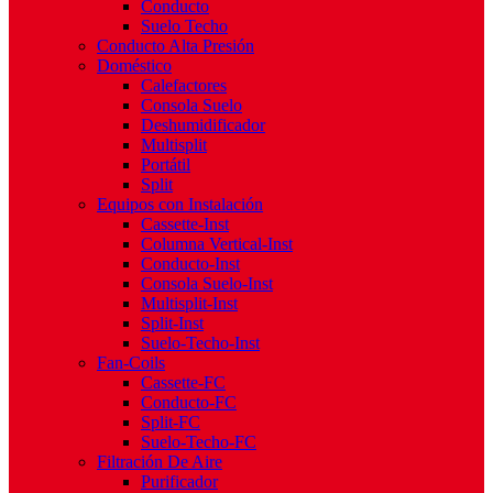
Conducto
Suelo Techo
Conducto Alta Presión
Doméstico
Calefactores
Consola Suelo
Deshumidificador
Multisplit
Portátil
Split
Equipos con Instalación
Cassette-Inst
Columna Vertical-Inst
Conducto-Inst
Consola Suelo-Inst
Multisplit-Inst
Split-Inst
Suelo-Techo-Inst
Fan-Coils
Cassette-FC
Conducto-FC
Split-FC
Suelo-Techo-FC
Filtración De Aire
Purificador