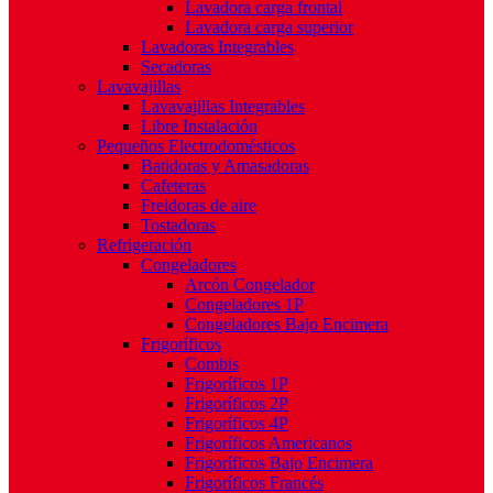
Lavadora carga frontal
Lavadora carga superior
Lavadoras Integrables
Secadoras
Lavavajillas
Lavavajillas Integrables
Libre Instalación
Pequeños Electrodomésticos
Batidoras y Amasadoras
Cafeteras
Freidoras de aire
Tostadoras
Refrigeración
Congeladores
Arcón Congelador
Congeladores 1P
Congeladores Bajo Encimera
Frigoríficos
Combis
Frigoríficos 1P
Frigoríficos 2P
Frigoríficos 4P
Frigoríficos Americanos
Frigoríficos Bajo Encimera
Frigoríficos Francés