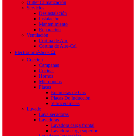
Outlet Climatización
Servicios
Desinstalación
Instalación
Mantenimiento
Reparación
Ventilación
Cortina de Aire
Cortina de Aire-Cal
Electrodomésticos 📺
Cocción
Campanas
Cocinas
Hornos
Microondas
Placas
Encimeras de Gas
Placas De Inducción
Vitrocerámicas
Lavado
Lava-secadoras
Lavadoras
Lavadora carga frontal
Lavadora carga superior