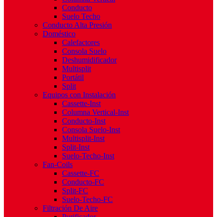
Conducto
Suelo Techo
Conducto Alta Presión
Doméstico
Calefactores
Consola Suelo
Deshumidificador
Multisplit
Portátil
Split
Equipos con Instalación
Cassette-Inst
Columna Vertical-Inst
Conducto-Inst
Consola Suelo-Inst
Multisplit-Inst
Split-Inst
Suelo-Techo-Inst
Fan-Coils
Cassette-FC
Conducto-FC
Split-FC
Suelo-Techo-FC
Filtración De Aire
Purificador