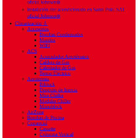
oficial Johnson❄️
Instalación aire acondicionado en Santa Pola: SAT
oficial Johnson❄️
Climatización 💧
Accesorios
Bombas Condensados
Mandos
WIFI
ACS
Acumulador Aerotérmico
Caldera de Gas
Calentador de Gas
Termo Eléctrico
Aerotermia
Biblock
Depósito de Inercia
Mini-Chiller
Modular Chiller
Monoblock
AirZone
Bombas de Piscina
Comercial
Cassette
Columna Vertical