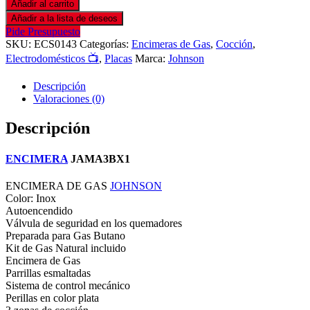
Añadir al carrito
Añadir a la lista de deseos
Pide Presupuesto
SKU:
ECS0143
Categorías:
Encimeras de Gas
,
Cocción
,
Electrodomésticos 📺
,
Placas
Marca:
Johnson
Descripción
Valoraciones (0)
Descripción
ENCIMERA
JAMA3BX1
ENCIMERA DE GAS
JOHNSON
Color: Inox
Autoencendido
Válvula de seguridad en los quemadores
Preparada para Gas Butano
Kit de Gas Natural incluido
Encimera de Gas
Parrillas esmaltadas
Sistema de control mecánico
Perillas en color plata