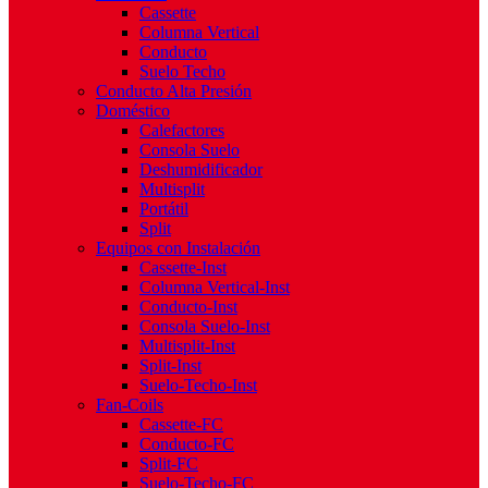
Cassette
Columna Vertical
Conducto
Suelo Techo
Conducto Alta Presión
Doméstico
Calefactores
Consola Suelo
Deshumidificador
Multisplit
Portátil
Split
Equipos con Instalación
Cassette-Inst
Columna Vertical-Inst
Conducto-Inst
Consola Suelo-Inst
Multisplit-Inst
Split-Inst
Suelo-Techo-Inst
Fan-Coils
Cassette-FC
Conducto-FC
Split-FC
Suelo-Techo-FC