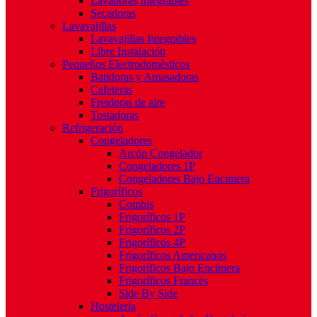
Lavadoras Integrables
Secadoras
Lavavajillas
Lavavajillas Integrables
Libre Instalación
Pequeños Electrodomésticos
Batidoras y Amasadoras
Cafeteras
Freidoras de aire
Tostadoras
Refrigeración
Congeladores
Arcón Congelador
Congeladores 1P
Congeladores Bajo Encimera
Frigoríficos
Combis
Frigoríficos 1P
Frigoríficos 2P
Frigoríficos 4P
Frigoríficos Americanos
Frigoríficos Bajo Encimera
Frigoríficos Francés
Side By Side
Hostelería