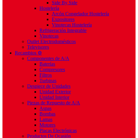
Side By Side
Hostelería
Arcón Congelador Hostelería
Expositores
Vinotecas Hostelería
Refrigeración Integrable
Vinotecas
Outlet Electrodomésticos
Televisores
Recambios ⚙️
Componentes de A/A
Baterías
Compresores
Filtros
Turbinas
Despiece de Unidades
Unidad Exterior
Unidad Interior
Piezas de Repuesto de A/A
Aspas
Bombas
Lamas
Motores
Placas Electrónicas
Productos De Ocasión