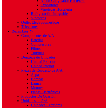
Arcón Congelador Hostelería
Expositores
Vinotecas Hostelería
Refrigeración Integrable
Vinotecas
Outlet Electrodomésticos
Televisores
Recambios ⚙️
Componentes de A/A
Baterías
Compresores
Filtros
Turbinas
Despiece de Unidades
Unidad Exterior
Unidad Interior
Piezas de Repuesto de A/A
Aspas
Bombas
Lamas
Motores
Placas Electrónicas
Productos De Ocasión
Unidades de A/A
Unidades Exteriores