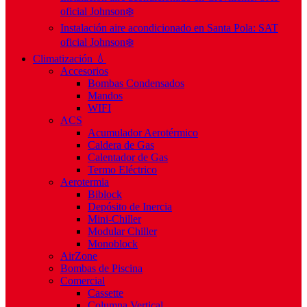
oficial Johnson❄️
Instalación aire acondicionado en Santa Pola: SAT
oficial Johnson❄️
Climatización 💧
Accesorios
Bombas Condensados
Mandos
WIFI
ACS
Acumulador Aerotérmico
Caldera de Gas
Calentador de Gas
Termo Eléctrico
Aerotermia
Biblock
Depósito de Inercia
Mini-Chiller
Modular Chiller
Monoblock
AirZone
Bombas de Piscina
Comercial
Cassette
Columna Vertical