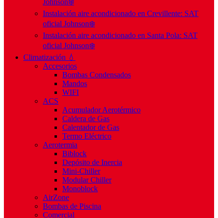
Johnson❄️
Instalación aire acondicionado en Crevillente: SAT
oficial Johnson❄️
Instalación aire acondicionado en Santa Pola: SAT
oficial Johnson❄️
Climatización 💧
Accesorios
Bombas Condensados
Mandos
WIFI
ACS
Acumulador Aerotérmico
Caldera de Gas
Calentador de Gas
Termo Eléctrico
Aerotermia
Biblock
Depósito de Inercia
Mini-Chiller
Modular Chiller
Monoblock
AirZone
Bombas de Piscina
Comercial