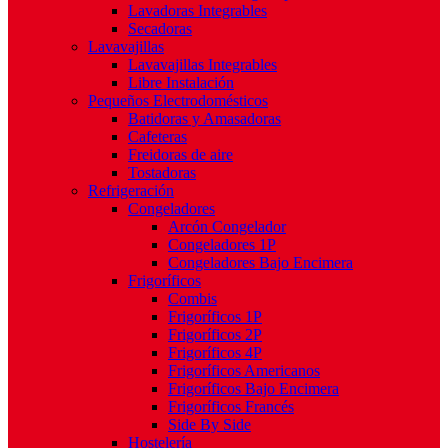
Lavadoras Integrables
Secadoras
Lavavajillas
Lavavajillas Integrables
Libre Instalación
Pequeños Electrodomésticos
Batidoras y Amasadoras
Cafeteras
Freidoras de aire
Tostadoras
Refrigeración
Congeladores
Arcón Congelador
Congeladores 1P
Congeladores Bajo Encimera
Frigoríficos
Combis
Frigoríficos 1P
Frigoríficos 2P
Frigoríficos 4P
Frigoríficos Americanos
Frigoríficos Bajo Encimera
Frigoríficos Francés
Side By Side
Hostelería