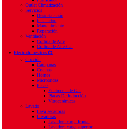
Outlet Climatización
Servicios
Desinstalación
Instalación
Mantenimiento
Reparación
Ventilación
Cortina de Aire
Cortina de Aire-Cal
Electrodomésticos 📺
Cocción
Campanas
Cocinas
Hornos
Microondas
Placas
Encimeras de Gas
Placas De Inducción
Vitrocerámicas
Lavado
Lava-secadoras
Lavadoras
Lavadora carga frontal
Lavadora carga superior