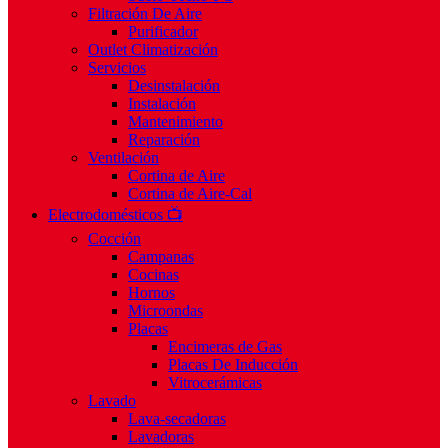
Filtración De Aire
Purificador
Outlet Climatización
Servicios
Desinstalación
Instalación
Mantenimiento
Reparación
Ventilación
Cortina de Aire
Cortina de Aire-Cal
Electrodomésticos 📺
Cocción
Campanas
Cocinas
Hornos
Microondas
Placas
Encimeras de Gas
Placas De Inducción
Vitrocerámicas
Lavado
Lava-secadoras
Lavadoras