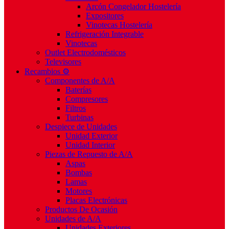
Arcón Congelador Hostelería
Expositores
Vinotecas Hostelería
Refrigeración Integrable
Vinotecas
Outlet Electrodomésticos
Televisores
Recambios ⚙️
Componentes de A/A
Baterías
Compresores
Filtros
Turbinas
Despiece de Unidades
Unidad Exterior
Unidad Interior
Piezas de Repuesto de A/A
Aspas
Bombas
Lamas
Motores
Placas Electrónicas
Productos De Ocasión
Unidades de A/A
Unidades Exteriores