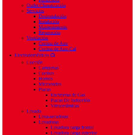
Outlet Climatización
Servicios
Desinstalación
Instalación
Mantenimiento
Reparación
Ventilación
Cortina de Aire
Cortina de Aire-Cal
Electrodomésticos 📺
Cocción
Campanas
Cocinas
Hornos
Microondas
Placas
Encimeras de Gas
Placas De Inducción
Vitrocerámicas
Lavado
Lava-secadoras
Lavadoras
Lavadora carga frontal
Lavadora carga superior