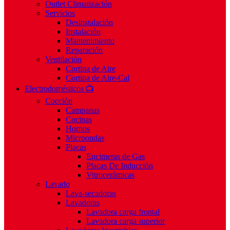
Outlet Climatización
Servicios
Desinstalación
Instalación
Mantenimiento
Reparación
Ventilación
Cortina de Aire
Cortina de Aire-Cal
Electrodomésticos 📺
Cocción
Campanas
Cocinas
Hornos
Microondas
Placas
Encimeras de Gas
Placas De Inducción
Vitrocerámicas
Lavado
Lava-secadoras
Lavadoras
Lavadora carga frontal
Lavadora carga superior