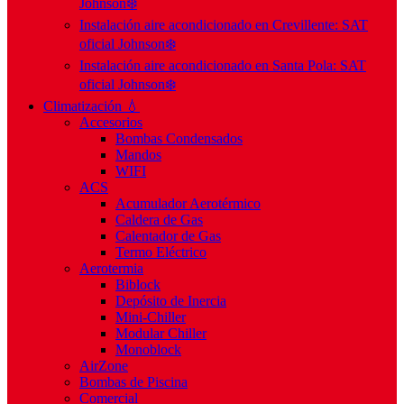
Johnson❄️
Instalación aire acondicionado en Crevillente: SAT
oficial Johnson❄️
Instalación aire acondicionado en Santa Pola: SAT
oficial Johnson❄️
Climatización 💧
Accesorios
Bombas Condensados
Mandos
WIFI
ACS
Acumulador Aerotérmico
Caldera de Gas
Calentador de Gas
Termo Eléctrico
Aerotermia
Biblock
Depósito de Inercia
Mini-Chiller
Modular Chiller
Monoblock
AirZone
Bombas de Piscina
Comercial