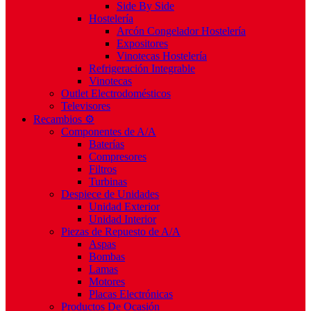
Side By Side
Hostelería
Arcón Congelador Hostelería
Expositores
Vinotecas Hostelería
Refrigeración Integrable
Vinotecas
Outlet Electrodomésticos
Televisores
Recambios ⚙️
Componentes de A/A
Baterías
Compresores
Filtros
Turbinas
Despiece de Unidades
Unidad Exterior
Unidad Interior
Piezas de Repuesto de A/A
Aspas
Bombas
Lamas
Motores
Placas Electrónicas
Productos De Ocasión