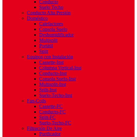
Conducto
Suelo Techo
Conducto Alta Presión
Doméstico
Calefactores
Consola Suelo
Deshumidificador
Multisplit
Portátil
Split
Equipos con Instalación
Cassette-Inst
Columna Vertical-Inst
Conducto-Inst
Consola Suelo-Inst
Multisplit-Inst
Split-Inst
Suelo-Techo-Inst
Fan-Coils
Cassette-FC
Conducto-FC
Split-FC
Suelo-Techo-FC
Filtración De Aire
Purificador