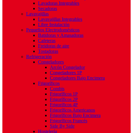
Lavadoras Integrables
Secadoras
Lavavajillas
Lavavajillas Integrables
Libre Instalación
Pequeños Electrodomésticos
Batidoras y Amasadoras
Cafeteras
Freidoras de aire
Tostadoras
Refrigeración
Congeladores
Arcón Congelador
Congeladores 1P
Congeladores Bajo Encimera
Frigoríficos
Combis
Frigoríficos 1P
Frigoríficos 2P
Frigoríficos 4P
Frigoríficos Americanos
Frigoríficos Bajo Encimera
Frigoríficos Francés
Side By Side
Hostelería