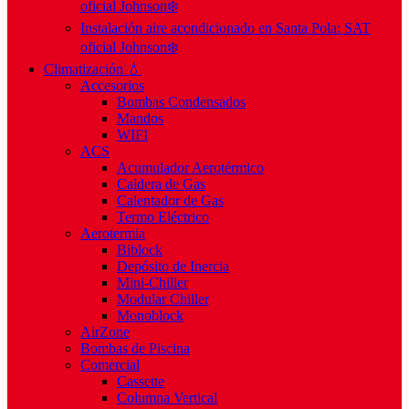
oficial Johnson❄️
Instalación aire acondicionado en Santa Pola: SAT
oficial Johnson❄️
Climatización 💧
Accesorios
Bombas Condensados
Mandos
WIFI
ACS
Acumulador Aerotérmico
Caldera de Gas
Calentador de Gas
Termo Eléctrico
Aerotermia
Biblock
Depósito de Inercia
Mini-Chiller
Modular Chiller
Monoblock
AirZone
Bombas de Piscina
Comercial
Cassette
Columna Vertical