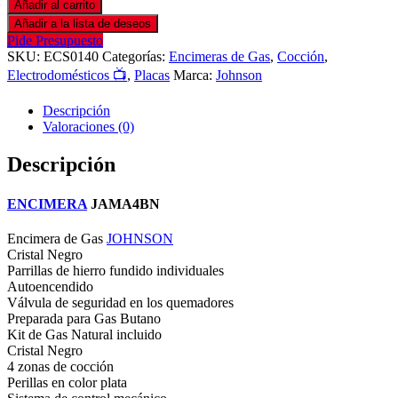
Añadir al carrito
Añadir a la lista de deseos
Pide Presupuesto
SKU:
ECS0140
Categorías:
Encimeras de Gas
,
Cocción
,
Electrodomésticos 📺
,
Placas
Marca:
Johnson
Descripción
Valoraciones (0)
Descripción
ENCIMERA
JAMA4BN
Encimera de Gas
JOHNSON
Cristal Negro
Parrillas de hierro fundido individuales
Autoencendido
Válvula de seguridad en los quemadores
Preparada para Gas Butano
Kit de Gas Natural incluido
Cristal Negro
4 zonas de cocción
Perillas en color plata