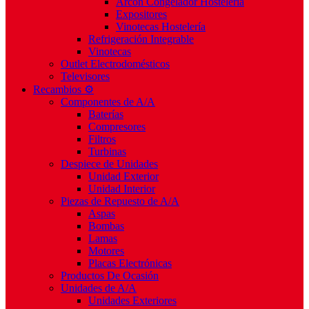
Arcón Congelador Hostelería
Expositores
Vinotecas Hostelería
Refrigeración Integrable
Vinotecas
Outlet Electrodomésticos
Televisores
Recambios ⚙️
Componentes de A/A
Baterías
Compresores
Filtros
Turbinas
Despiece de Unidades
Unidad Exterior
Unidad Interior
Piezas de Repuesto de A/A
Aspas
Bombas
Lamas
Motores
Placas Electrónicas
Productos De Ocasión
Unidades de A/A
Unidades Exteriores