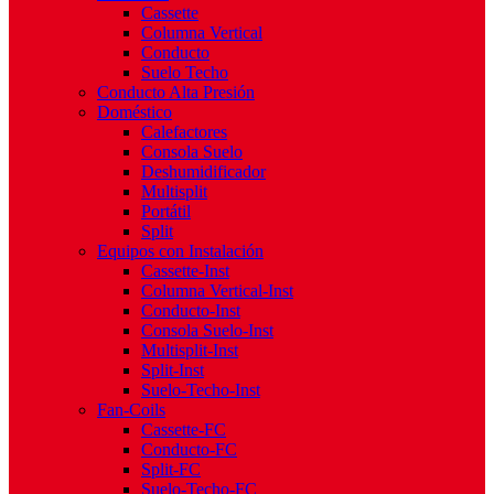
Cassette
Columna Vertical
Conducto
Suelo Techo
Conducto Alta Presión
Doméstico
Calefactores
Consola Suelo
Deshumidificador
Multisplit
Portátil
Split
Equipos con Instalación
Cassette-Inst
Columna Vertical-Inst
Conducto-Inst
Consola Suelo-Inst
Multisplit-Inst
Split-Inst
Suelo-Techo-Inst
Fan-Coils
Cassette-FC
Conducto-FC
Split-FC
Suelo-Techo-FC