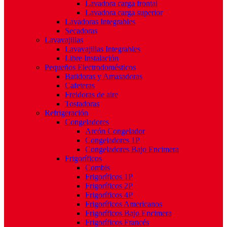
Lavadora carga frontal
Lavadora carga superior
Lavadoras Integrables
Secadoras
Lavavajillas
Lavavajillas Integrables
Libre Instalación
Pequeños Electrodomésticos
Batidoras y Amasadoras
Cafeteras
Freidoras de aire
Tostadoras
Refrigeración
Congeladores
Arcón Congelador
Congeladores 1P
Congeladores Bajo Encimera
Frigoríficos
Combis
Frigoríficos 1P
Frigoríficos 2P
Frigoríficos 4P
Frigoríficos Americanos
Frigoríficos Bajo Encimera
Frigoríficos Francés