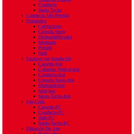
Conducto
Suelo Techo
Conducto Alta Presión
Doméstico
Calefactores
Consola Suelo
Deshumidificador
Multisplit
Portátil
Split
Equipos con Instalación
Cassette-Inst
Columna Vertical-Inst
Conducto-Inst
Consola Suelo-Inst
Multisplit-Inst
Split-Inst
Suelo-Techo-Inst
Fan-Coils
Cassette-FC
Conducto-FC
Split-FC
Suelo-Techo-FC
Filtración De Aire
Purificador