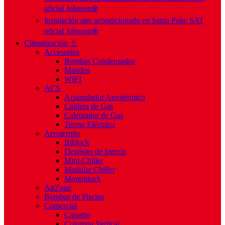
oficial Johnson❄️
Instalación aire acondicionado en Santa Pola: SAT
oficial Johnson❄️
Climatización 💧
Accesorios
Bombas Condensados
Mandos
WIFI
ACS
Acumulador Aerotérmico
Caldera de Gas
Calentador de Gas
Termo Eléctrico
Aerotermia
Biblock
Depósito de Inercia
Mini-Chiller
Modular Chiller
Monoblock
AirZone
Bombas de Piscina
Comercial
Cassette
Columna Vertical