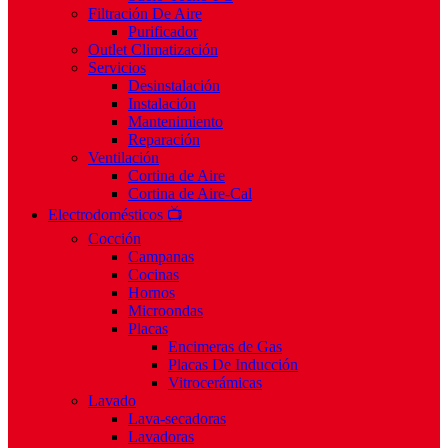
Filtración De Aire
Purificador
Outlet Climatización
Servicios
Desinstalación
Instalación
Mantenimiento
Reparación
Ventilación
Cortina de Aire
Cortina de Aire-Cal
Electrodomésticos 📺
Cocción
Campanas
Cocinas
Hornos
Microondas
Placas
Encimeras de Gas
Placas De Inducción
Vitrocerámicas
Lavado
Lava-secadoras
Lavadoras