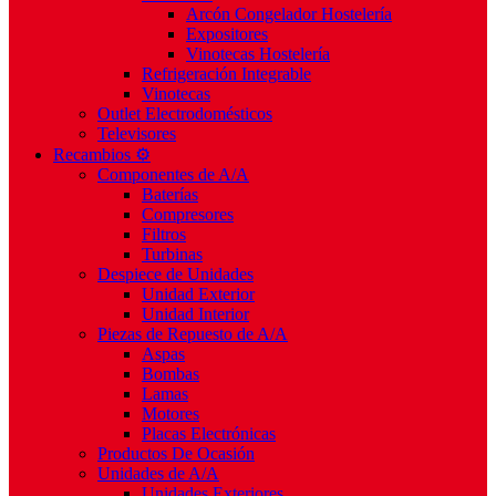
Arcón Congelador Hostelería
Expositores
Vinotecas Hostelería
Refrigeración Integrable
Vinotecas
Outlet Electrodomésticos
Televisores
Recambios ⚙️
Componentes de A/A
Baterías
Compresores
Filtros
Turbinas
Despiece de Unidades
Unidad Exterior
Unidad Interior
Piezas de Repuesto de A/A
Aspas
Bombas
Lamas
Motores
Placas Electrónicas
Productos De Ocasión
Unidades de A/A
Unidades Exteriores