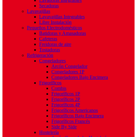
Lavadoras Integrables
Secadoras
Lavavajillas
Lavavajillas Integrables
Libre Instalación
Pequeños Electrodomésticos
Batidoras y Amasadoras
Cafeteras
Freidoras de aire
Tostadoras
Refrigeración
Congeladores
Arcón Congelador
Congeladores 1P
Congeladores Bajo Encimera
Frigoríficos
Combis
Frigoríficos 1P
Frigoríficos 2P
Frigoríficos 4P
Frigoríficos Americanos
Frigoríficos Bajo Encimera
Frigoríficos Francés
Side By Side
Hostelería