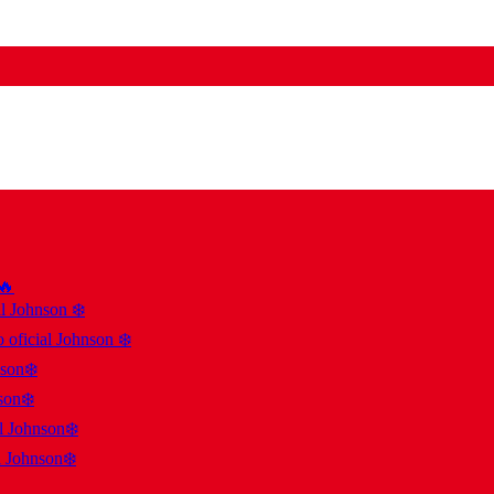
 🔥
al Johnson ❄️
 oficial Johnson ❄️
nson❄️
son❄️
al Johnson❄️
l Johnson❄️