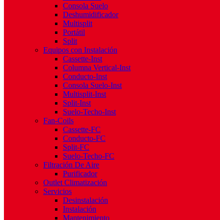
Consola Suelo
Deshumidificador
Multisplit
Portátil
Split
Equipos con Instalación
Cassette-Inst
Columna Vertical-Inst
Conducto-Inst
Consola Suelo-Inst
Multisplit-Inst
Split-Inst
Suelo-Techo-Inst
Fan-Coils
Cassette-FC
Conducto-FC
Split-FC
Suelo-Techo-FC
Filtración De Aire
Purificador
Outlet Climatización
Servicios
Desinstalación
Instalación
Mantenimiento