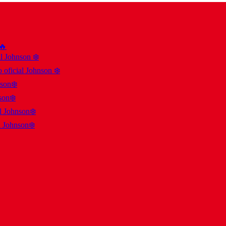
 🔥
al Johnson ❄️
 oficial Johnson ❄️
nson❄️
son❄️
al Johnson❄️
l Johnson❄️