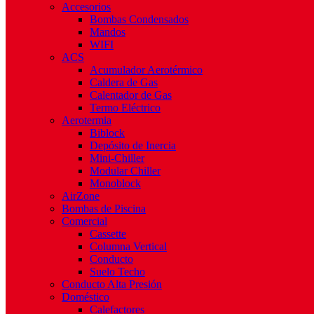
Accesorios
Bombas Condensados
Mandos
WIFI
ACS
Acumulador Aerotérmico
Caldera de Gas
Calentador de Gas
Termo Eléctrico
Aerotermia
Biblock
Depósito de Inercia
Mini-Chiller
Modular Chiller
Monoblock
AirZone
Bombas de Piscina
Comercial
Cassette
Columna Vertical
Conducto
Suelo Techo
Conducto Alta Presión
Doméstico
Calefactores