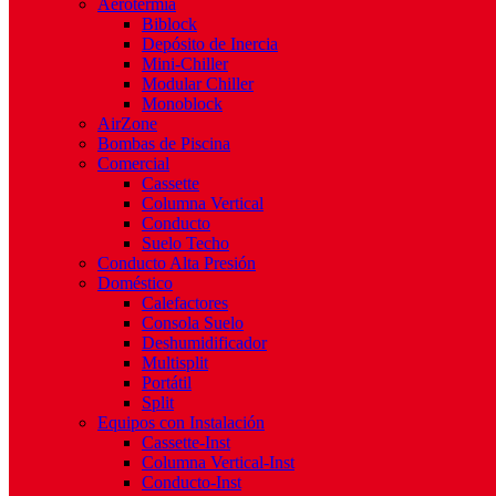
Aerotermia
Biblock
Depósito de Inercia
Mini-Chiller
Modular Chiller
Monoblock
AirZone
Bombas de Piscina
Comercial
Cassette
Columna Vertical
Conducto
Suelo Techo
Conducto Alta Presión
Doméstico
Calefactores
Consola Suelo
Deshumidificador
Multisplit
Portátil
Split
Equipos con Instalación
Cassette-Inst
Columna Vertical-Inst
Conducto-Inst