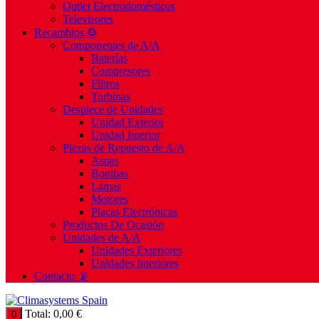
Outlet Electrodomésticos
Televisores
Recambios ⚙️
Componentes de A/A
Baterías
Compresores
Filtros
Turbinas
Despiece de Unidades
Unidad Exterior
Unidad Interior
Piezas de Repuesto de A/A
Aspas
Bombas
Lamas
Motores
Placas Electrónicas
Productos De Ocasión
Unidades de A/A
Unidades Exteriores
Unidades Interiores
Contacto 📡
Total:
0,00
€
0