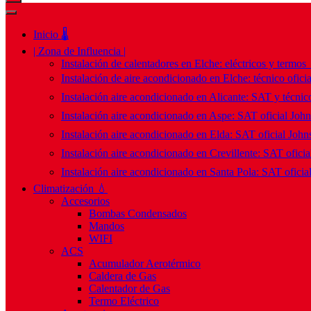
Inicio 🌡️
| Zona de Influencia |
Instalación de calentadores en Elche: eléctricos y termos
Instalación de aire acondicionado en Elche: técnico ofici
Instalación aire acondicionado en Alicante: SAT y técnico
Instalación aire acondicionado en Aspe: SAT oficial Joh
Instalación aire acondicionado en Elda: SAT oficial John
Instalación aire acondicionado en Crevillente: SAT ofici
Instalación aire acondicionado en Santa Pola: SAT oficia
Climatización 💧
Accesorios
Bombas Condensados
Mandos
WIFI
ACS
Acumulador Aerotérmico
Caldera de Gas
Calentador de Gas
Termo Eléctrico