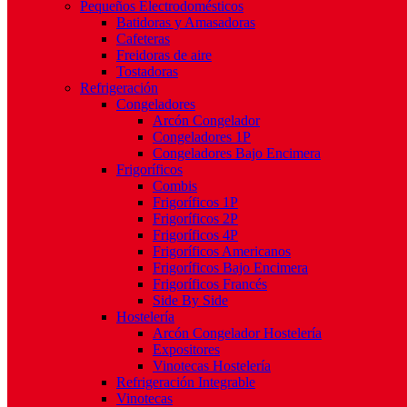
Pequeños Electrodomésticos
Batidoras y Amasadoras
Cafeteras
Freidoras de aire
Tostadoras
Refrigeración
Congeladores
Arcón Congelador
Congeladores 1P
Congeladores Bajo Encimera
Frigoríficos
Combis
Frigoríficos 1P
Frigoríficos 2P
Frigoríficos 4P
Frigoríficos Americanos
Frigoríficos Bajo Encimera
Frigoríficos Francés
Side By Side
Hostelería
Arcón Congelador Hostelería
Expositores
Vinotecas Hostelería
Refrigeración Integrable
Vinotecas