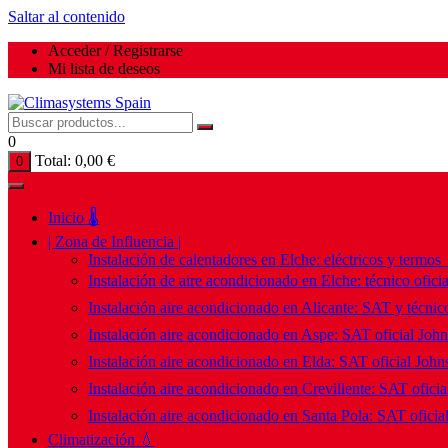
Saltar al contenido
Acceder / Registrarse
Mi lista de deseos
0
Total:
0,00
€
0
Inicio 🌡️
| Zona de Influencia |
Instalación de calentadores en Elche: eléctricos y termos
Instalación de aire acondicionado en Elche: técnico ofici
Instalación aire acondicionado en Alicante: SAT y técnico
Instalación aire acondicionado en Aspe: SAT oficial Joh
Instalación aire acondicionado en Elda: SAT oficial John
Instalación aire acondicionado en Crevillente: SAT ofici
Instalación aire acondicionado en Santa Pola: SAT oficia
Climatización 💧