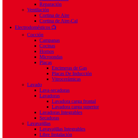
Reparación
Ventilación
Cortina de Aire
Cortina de Aire-Cal
Electrodomésticos 📺
Cocción
Campanas
Cocinas
Hornos
Microondas
Placas
Encimeras de Gas
Placas De Inducción
Vitrocerámicas
Lavado
Lava-secadoras
Lavadoras
Lavadora carga frontal
Lavadora carga superior
Lavadoras Integrables
Secadoras
Lavavajillas
Lavavajillas Integrables
Libre Instalación