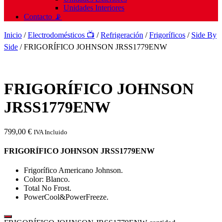
Unidades Interiores
Contacto 📡
Inicio
/
Electrodomésticos 📺
/
Refrigeración
/
Frigoríficos
/
Side By
Side
/ FRIGORÍFICO JOHNSON JRSS1779ENW
FRIGORÍFICO JOHNSON
JRSS1779ENW
799,00
€
IVA Incluido
FRIGORÍFICO JOHNSON JRSS1779ENW
Frigorífico Americano Johnson.
Color: Blanco.
Total No Frost.
PowerCool&PowerFreeze.