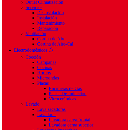
Outlet Climatización
Servicios
Desinstalación
Instalación
Mantenimiento
Reparación
Ventilación
Cortina de Aire
Cortina de Aire-Cal
Electrodomésticos 📺
Cocción
Campanas
Cocinas
Hornos
Microondas
Placas
Encimeras de Gas
Placas De Inducción
Vitrocerámicas
Lavado
Lava-secadoras
Lavadoras
Lavadora carga frontal
Lavadora carga superior