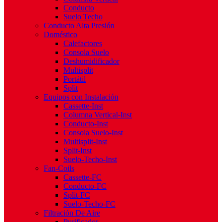
Conducto
Suelo Techo
Conducto Alta Presión
Doméstico
Calefactores
Consola Suelo
Deshumidificador
Multisplit
Portátil
Split
Equipos con Instalación
Cassette-Inst
Columna Vertical-Inst
Conducto-Inst
Consola Suelo-Inst
Multisplit-Inst
Split-Inst
Suelo-Techo-Inst
Fan-Coils
Cassette-FC
Conducto-FC
Split-FC
Suelo-Techo-FC
Filtración De Aire
Purificador