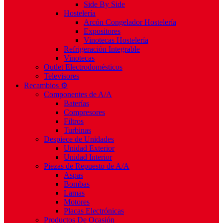
Side By Side
Hostelería
Arcón Congelador Hostelería
Expositores
Vinotecas Hostelería
Refrigeración Integrable
Vinotecas
Outlet Electrodomésticos
Televisores
Recambios ⚙️
Componentes de A/A
Baterías
Compresores
Filtros
Turbinas
Despiece de Unidades
Unidad Exterior
Unidad Interior
Piezas de Repuesto de A/A
Aspas
Bombas
Lamas
Motores
Placas Electrónicas
Productos De Ocasión