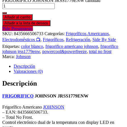
FRIGORÍFICO JOHNSON JRSS1779ENW cantidad
Añadir al carrito
Añadir a la lista de deseos
Pide Presupuesto
SKU:
8435666506733
Categorías:
Frigoríficos Americanos
,
Electrodomésticos 📺
,
Frigoríficos
,
Refrigeración
,
Side By Side
Etiquetas:
color blanco
,
frigorifico americano johnson
,
frigorifico
johnson jrss1779enw
,
powercool&powerfreeze
,
total no frost
Marca:
Johnson
Descripción
Valoraciones (0)
Descripción
FRIGORIFICO
JOHNSON JRSS1779ENW
Frigorífico Americano
JOHNSON
– EAN: 8435666506733.
– Total No Frost.
Control electrónico dual de la temperatura con display LED en