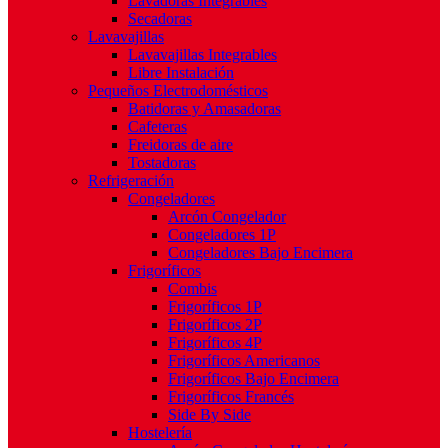
Lavadoras Integrables
Secadoras
Lavavajillas
Lavavajillas Integrables
Libre Instalación
Pequeños Electrodomésticos
Batidoras y Amasadoras
Cafeteras
Freidoras de aire
Tostadoras
Refrigeración
Congeladores
Arcón Congelador
Congeladores 1P
Congeladores Bajo Encimera
Frigoríficos
Combis
Frigoríficos 1P
Frigoríficos 2P
Frigoríficos 4P
Frigoríficos Americanos
Frigoríficos Bajo Encimera
Frigoríficos Francés
Side By Side
Hostelería