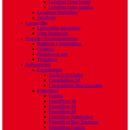
Lavadora carga frontal
Lavadora carga superior
Lavadoras Integrables
Secadoras
Lavavajillas
Lavavajillas Integrables
Libre Instalación
Pequeños Electrodomésticos
Batidoras y Amasadoras
Cafeteras
Freidoras de aire
Tostadoras
Refrigeración
Congeladores
Arcón Congelador
Congeladores 1P
Congeladores Bajo Encimera
Frigoríficos
Combis
Frigoríficos 1P
Frigoríficos 2P
Frigoríficos 4P
Frigoríficos Americanos
Frigoríficos Bajo Encimera
Frigoríficos Francés