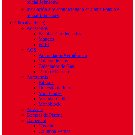
oficial Johnson❄️
Instalación aire acondicionado en Santa Pola: SAT
oficial Johnson❄️
Climatización 💧
Accesorios
Bombas Condensados
Mandos
WIFI
ACS
Acumulador Aerotérmico
Caldera de Gas
Calentador de Gas
Termo Eléctrico
Aerotermia
Biblock
Depósito de Inercia
Mini-Chiller
Modular Chiller
Monoblock
AirZone
Bombas de Piscina
Comercial
Cassette
Columna Vertical