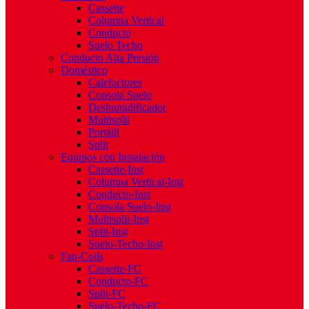
Cassette
Columna Vertical
Conducto
Suelo Techo
Conducto Alta Presión
Doméstico
Calefactores
Consola Suelo
Deshumidificador
Multisplit
Portátil
Split
Equipos con Instalación
Cassette-Inst
Columna Vertical-Inst
Conducto-Inst
Consola Suelo-Inst
Multisplit-Inst
Split-Inst
Suelo-Techo-Inst
Fan-Coils
Cassette-FC
Conducto-FC
Split-FC
Suelo-Techo-FC