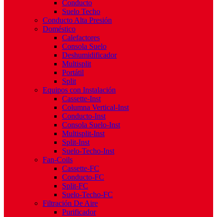
Conducto
Suelo Techo
Conducto Alta Presión
Doméstico
Calefactores
Consola Suelo
Deshumidificador
Multisplit
Portátil
Split
Equipos con Instalación
Cassette-Inst
Columna Vertical-Inst
Conducto-Inst
Consola Suelo-Inst
Multisplit-Inst
Split-Inst
Suelo-Techo-Inst
Fan-Coils
Cassette-FC
Conducto-FC
Split-FC
Suelo-Techo-FC
Filtración De Aire
Purificador