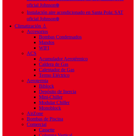
oficial Johnson❄️
Instalación aire acondicionado en Santa Pola: SAT
oficial Johnson❄️
Climatización 💧
Accesorios
Bombas Condensados
Mandos
WIFI
ACS
Acumulador Aerotérmico
Caldera de Gas
Calentador de Gas
Termo Eléctrico
Aerotermia
Biblock
Depósito de Inercia
Mini-Chiller
Modular Chiller
Monoblock
AirZone
Bombas de Piscina
Comercial
Cassette
Columna Vertical