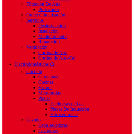
Filtración De Aire
Purificador
Outlet Climatización
Servicios
Desinstalación
Instalación
Mantenimiento
Reparación
Ventilación
Cortina de Aire
Cortina de Aire-Cal
Electrodomésticos 📺
Cocción
Campanas
Cocinas
Hornos
Microondas
Placas
Encimeras de Gas
Placas De Inducción
Vitrocerámicas
Lavado
Lava-secadoras
Lavadoras