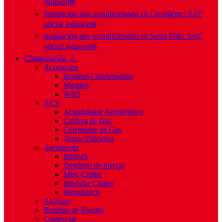
Johnson❄️
Instalación aire acondicionado en Crevillente: SAT
oficial Johnson❄️
Instalación aire acondicionado en Santa Pola: SAT
oficial Johnson❄️
Climatización 💧
Accesorios
Bombas Condensados
Mandos
WIFI
ACS
Acumulador Aerotérmico
Caldera de Gas
Calentador de Gas
Termo Eléctrico
Aerotermia
Biblock
Depósito de Inercia
Mini-Chiller
Modular Chiller
Monoblock
AirZone
Bombas de Piscina
Comercial