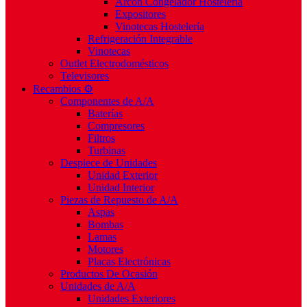
Arcón Congelador Hostelería
Expositores
Vinotecas Hostelería
Refrigeración Integrable
Vinotecas
Outlet Electrodomésticos
Televisores
Recambios ⚙️
Componentes de A/A
Baterías
Compresores
Filtros
Turbinas
Despiece de Unidades
Unidad Exterior
Unidad Interior
Piezas de Repuesto de A/A
Aspas
Bombas
Lamas
Motores
Placas Electrónicas
Productos De Ocasión
Unidades de A/A
Unidades Exteriores