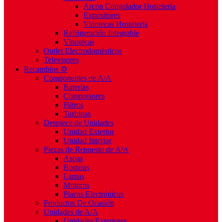
Arcón Congelador Hostelería
Expositores
Vinotecas Hostelería
Refrigeración Integrable
Vinotecas
Outlet Electrodomésticos
Televisores
Recambios ⚙️
Componentes de A/A
Baterías
Compresores
Filtros
Turbinas
Despiece de Unidades
Unidad Exterior
Unidad Interior
Piezas de Repuesto de A/A
Aspas
Bombas
Lamas
Motores
Placas Electrónicas
Productos De Ocasión
Unidades de A/A
Unidades Exteriores