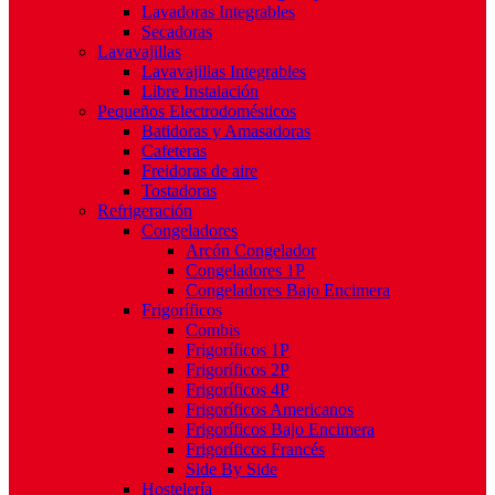
Lavadoras Integrables
Secadoras
Lavavajillas
Lavavajillas Integrables
Libre Instalación
Pequeños Electrodomésticos
Batidoras y Amasadoras
Cafeteras
Freidoras de aire
Tostadoras
Refrigeración
Congeladores
Arcón Congelador
Congeladores 1P
Congeladores Bajo Encimera
Frigoríficos
Combis
Frigoríficos 1P
Frigoríficos 2P
Frigoríficos 4P
Frigoríficos Americanos
Frigoríficos Bajo Encimera
Frigoríficos Francés
Side By Side
Hostelería