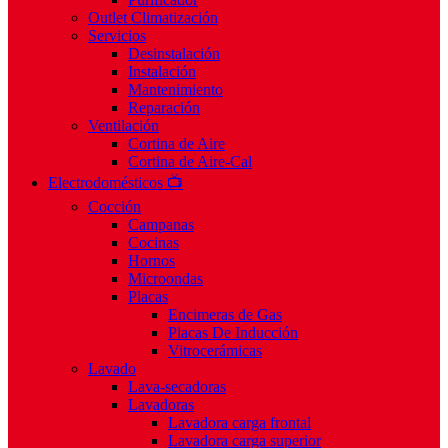
Outlet Climatización
Servicios
Desinstalación
Instalación
Mantenimiento
Reparación
Ventilación
Cortina de Aire
Cortina de Aire-Cal
Electrodomésticos 📺
Cocción
Campanas
Cocinas
Hornos
Microondas
Placas
Encimeras de Gas
Placas De Inducción
Vitrocerámicas
Lavado
Lava-secadoras
Lavadoras
Lavadora carga frontal
Lavadora carga superior