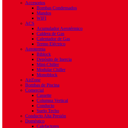
Accesorios
Bombas Condensados
Mandos
WIFI
ACS
Acumulador Aerotérmico
Caldera de Gas
Calentador de Gas
Termo Eléctrico
Aerotermia
Biblock
Depósito de Inercia
Mini-Chiller
Modular Chiller
Monoblock
AirZone
Bombas de Piscina
Comercial
Cassette
Columna Vertical
Conducto
Suelo Techo
Conducto Alta Presión
Doméstico
Calefactores