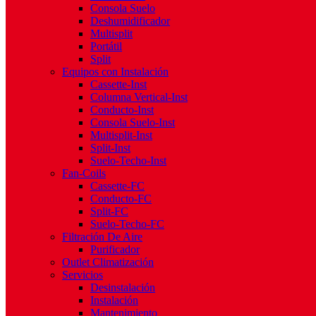
Consola Suelo
Deshumidificador
Multisplit
Portátil
Split
Equipos con Instalación
Cassette-Inst
Columna Vertical-Inst
Conducto-Inst
Consola Suelo-Inst
Multisplit-Inst
Split-Inst
Suelo-Techo-Inst
Fan-Coils
Cassette-FC
Conducto-FC
Split-FC
Suelo-Techo-FC
Filtración De Aire
Purificador
Outlet Climatización
Servicios
Desinstalación
Instalación
Mantenimiento