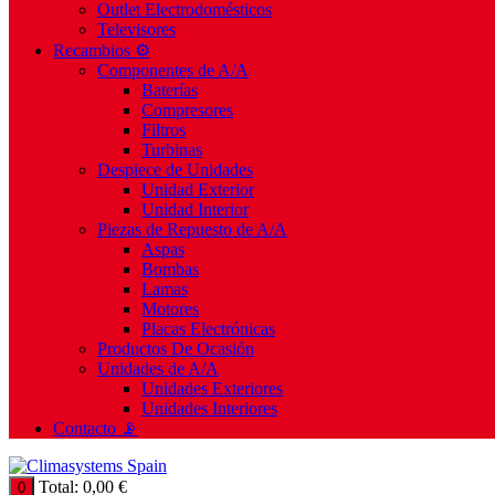
Outlet Electrodomésticos
Televisores
Recambios ⚙️
Componentes de A/A
Baterías
Compresores
Filtros
Turbinas
Despiece de Unidades
Unidad Exterior
Unidad Interior
Piezas de Repuesto de A/A
Aspas
Bombas
Lamas
Motores
Placas Electrónicas
Productos De Ocasión
Unidades de A/A
Unidades Exteriores
Unidades Interiores
Contacto 📡
Total:
0,00
€
0