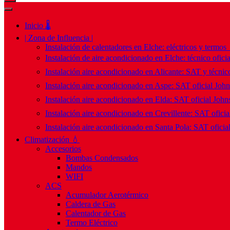
Inicio 🌡️
| Zona de Influencia |
Instalación de calentadores en Elche: eléctricos y termos
Instalación de aire acondicionado en Elche: técnico ofici
Instalación aire acondicionado en Alicante: SAT y técnico
Instalación aire acondicionado en Aspe: SAT oficial Joh
Instalación aire acondicionado en Elda: SAT oficial John
Instalación aire acondicionado en Crevillente: SAT ofici
Instalación aire acondicionado en Santa Pola: SAT oficia
Climatización 💧
Accesorios
Bombas Condensados
Mandos
WIFI
ACS
Acumulador Aerotérmico
Caldera de Gas
Calentador de Gas
Termo Eléctrico