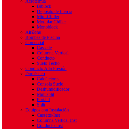
Aerotermia
Biblock
Depósito de Inercia
Mini-Chiller
Modular Chiller
Monoblock
AirZone
Bombas de Piscina
Comercial
Cassette
Columna Vertical
Conducto
Suelo Techo
Conducto Alta Presión
Doméstico
Calefactores
Consola Suelo
Deshumidificador
Multisplit
Portátil
Split
Equipos con Instalación
Cassette-Inst
Columna Vertical-Inst
Conducto-Inst