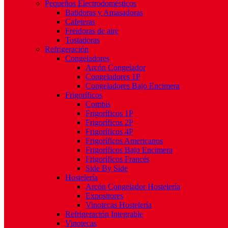
Pequeños Electrodomésticos
Batidoras y Amasadoras
Cafeteras
Freidoras de aire
Tostadoras
Refrigeración
Congeladores
Arcón Congelador
Congeladores 1P
Congeladores Bajo Encimera
Frigoríficos
Combis
Frigoríficos 1P
Frigoríficos 2P
Frigoríficos 4P
Frigoríficos Americanos
Frigoríficos Bajo Encimera
Frigoríficos Francés
Side By Side
Hostelería
Arcón Congelador Hostelería
Expositores
Vinotecas Hostelería
Refrigeración Integrable
Vinotecas