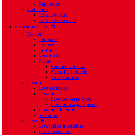
Reparación
Ventilación
Cortina de Aire
Cortina de Aire-Cal
Electrodomésticos 📺
Cocción
Campanas
Cocinas
Hornos
Microondas
Placas
Encimeras de Gas
Placas De Inducción
Vitrocerámicas
Lavado
Lava-secadoras
Lavadoras
Lavadora carga frontal
Lavadora carga superior
Lavadoras Integrables
Secadoras
Lavavajillas
Lavavajillas Integrables
Libre Instalación