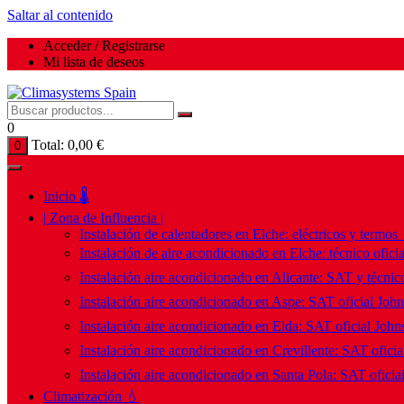
Saltar al contenido
Acceder / Registrarse
Mi lista de deseos
0
Total:
0,00
€
0
Inicio 🌡️
| Zona de Influencia |
Instalación de calentadores en Elche: eléctricos y termos
Instalación de aire acondicionado en Elche: técnico ofici
Instalación aire acondicionado en Alicante: SAT y técnico
Instalación aire acondicionado en Aspe: SAT oficial Joh
Instalación aire acondicionado en Elda: SAT oficial John
Instalación aire acondicionado en Crevillente: SAT ofici
Instalación aire acondicionado en Santa Pola: SAT oficia
Climatización 💧