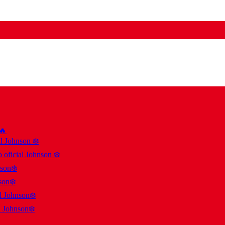
 🔥
al Johnson ❄️
 oficial Johnson ❄️
nson❄️
son❄️
al Johnson❄️
l Johnson❄️