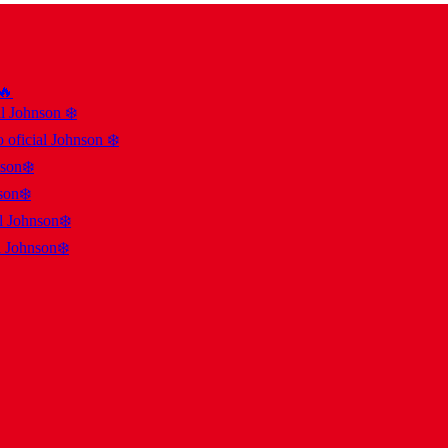
 🔥
al Johnson ❄️
 oficial Johnson ❄️
nson❄️
son❄️
al Johnson❄️
l Johnson❄️