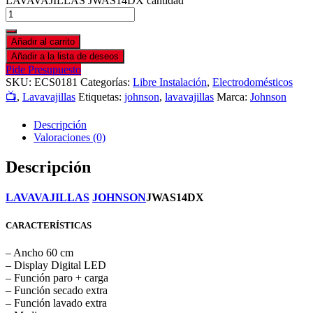
LAVAVAJILLAS JWAS14DX cantidad
Añadir al carrito
Añadir a la lista de deseos
Pide Presupuesto
SKU:
ECS0181
Categorías:
Libre Instalación
,
Electrodomésticos
📺
,
Lavavajillas
Etiquetas:
johnson
,
lavavajillas
Marca:
Johnson
Descripción
Valoraciones (0)
Descripción
LAVAVAJILLAS
JOHNSON
JWAS14DX
CARACTERÍSTICAS
– Ancho 60 cm
– Display Digital LED
– Función paro + carga
– Función secado extra
– Función lavado extra