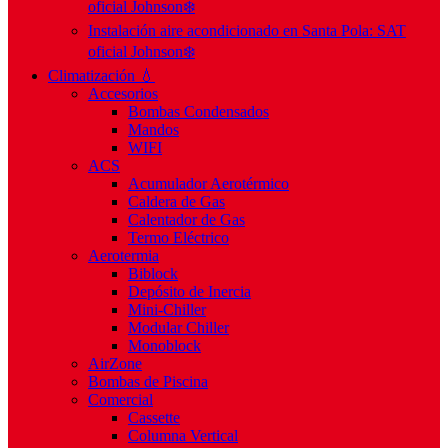
oficial Johnson❄️
Instalación aire acondicionado en Santa Pola: SAT
oficial Johnson❄️
Climatización 💧
Accesorios
Bombas Condensados
Mandos
WIFI
ACS
Acumulador Aerotérmico
Caldera de Gas
Calentador de Gas
Termo Eléctrico
Aerotermia
Biblock
Depósito de Inercia
Mini-Chiller
Modular Chiller
Monoblock
AirZone
Bombas de Piscina
Comercial
Cassette
Columna Vertical