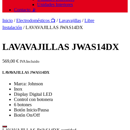
Unidades Interiores
Contacto 📡
Inicio
/
Electrodomésticos 📺
/
Lavavajillas
/
Libre
Instalación
/ LAVAVAJILLAS JWAS14DX
LAVAVAJILLAS JWAS14DX
569,00
€
IVA Incluido
LAVAVAJILLAS JWAS14DX
Marca: Johnson
Inox
Display Digital LED
Control con botonera
6 botones
Botón Inicio/Pausa
Botón On/Off