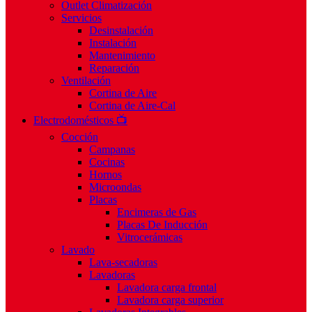
Outlet Climatización
Servicios
Desinstalación
Instalación
Mantenimiento
Reparación
Ventilación
Cortina de Aire
Cortina de Aire-Cal
Electrodomésticos 📺
Cocción
Campanas
Cocinas
Hornos
Microondas
Placas
Encimeras de Gas
Placas De Inducción
Vitrocerámicas
Lavado
Lava-secadoras
Lavadoras
Lavadora carga frontal
Lavadora carga superior