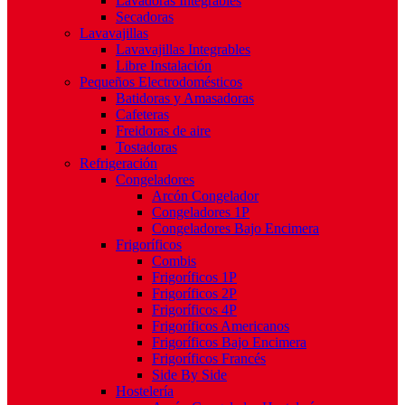
Lavadoras Integrables
Secadoras
Lavavajillas
Lavavajillas Integrables
Libre Instalación
Pequeños Electrodomésticos
Batidoras y Amasadoras
Cafeteras
Freidoras de aire
Tostadoras
Refrigeración
Congeladores
Arcón Congelador
Congeladores 1P
Congeladores Bajo Encimera
Frigoríficos
Combis
Frigoríficos 1P
Frigoríficos 2P
Frigoríficos 4P
Frigoríficos Americanos
Frigoríficos Bajo Encimera
Frigoríficos Francés
Side By Side
Hostelería