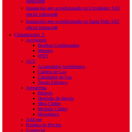
Johnson❄️
Instalación aire acondicionado en Crevillente: SAT
oficial Johnson❄️
Instalación aire acondicionado en Santa Pola: SAT
oficial Johnson❄️
Climatización 💧
Accesorios
Bombas Condensados
Mandos
WIFI
ACS
Acumulador Aerotérmico
Caldera de Gas
Calentador de Gas
Termo Eléctrico
Aerotermia
Biblock
Depósito de Inercia
Mini-Chiller
Modular Chiller
Monoblock
AirZone
Bombas de Piscina
Comercial