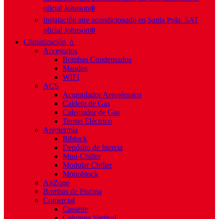
oficial Johnson❄️
Instalación aire acondicionado en Santa Pola: SAT
oficial Johnson❄️
Climatización 💧
Accesorios
Bombas Condensados
Mandos
WIFI
ACS
Acumulador Aerotérmico
Caldera de Gas
Calentador de Gas
Termo Eléctrico
Aerotermia
Biblock
Depósito de Inercia
Mini-Chiller
Modular Chiller
Monoblock
AirZone
Bombas de Piscina
Comercial
Cassette
Columna Vertical