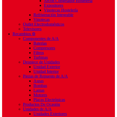
Arcón Congelador Hostelería
Expositores
Vinotecas Hostelería
Refrigeración Integrable
Vinotecas
Outlet Electrodomésticos
Televisores
Recambios ⚙️
Componentes de A/A
Baterías
Compresores
Filtros
Turbinas
Despiece de Unidades
Unidad Exterior
Unidad Interior
Piezas de Repuesto de A/A
Aspas
Bombas
Lamas
Motores
Placas Electrónicas
Productos De Ocasión
Unidades de A/A
Unidades Exteriores