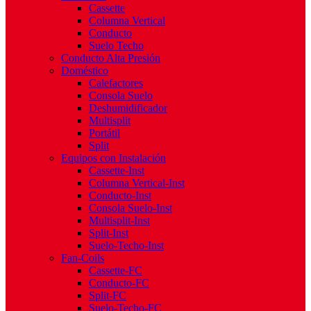
Cassette
Columna Vertical
Conducto
Suelo Techo
Conducto Alta Presión
Doméstico
Calefactores
Consola Suelo
Deshumidificador
Multisplit
Portátil
Split
Equipos con Instalación
Cassette-Inst
Columna Vertical-Inst
Conducto-Inst
Consola Suelo-Inst
Multisplit-Inst
Split-Inst
Suelo-Techo-Inst
Fan-Coils
Cassette-FC
Conducto-FC
Split-FC
Suelo-Techo-FC