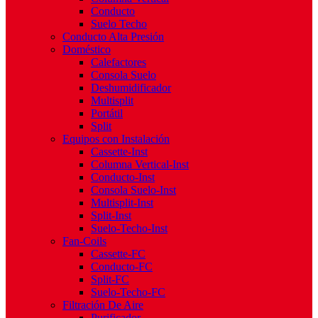
Conducto
Suelo Techo
Conducto Alta Presión
Doméstico
Calefactores
Consola Suelo
Deshumidificador
Multisplit
Portátil
Split
Equipos con Instalación
Cassette-Inst
Columna Vertical-Inst
Conducto-Inst
Consola Suelo-Inst
Multisplit-Inst
Split-Inst
Suelo-Techo-Inst
Fan-Coils
Cassette-FC
Conducto-FC
Split-FC
Suelo-Techo-FC
Filtración De Aire
Purificador