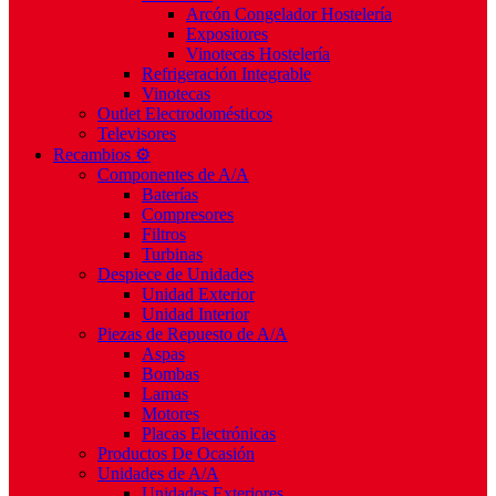
Arcón Congelador Hostelería
Expositores
Vinotecas Hostelería
Refrigeración Integrable
Vinotecas
Outlet Electrodomésticos
Televisores
Recambios ⚙️
Componentes de A/A
Baterías
Compresores
Filtros
Turbinas
Despiece de Unidades
Unidad Exterior
Unidad Interior
Piezas de Repuesto de A/A
Aspas
Bombas
Lamas
Motores
Placas Electrónicas
Productos De Ocasión
Unidades de A/A
Unidades Exteriores