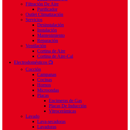
Filtración De Aire
Purificador
Outlet Climatización
Servicios
Desinstalación
Instalación
Mantenimiento
Reparación
Ventilación
Cortina de Aire
Cortina de Aire-Cal
Electrodomésticos 📺
Cocción
Campanas
Cocinas
Hornos
Microondas
Placas
Encimeras de Gas
Placas De Inducción
Vitrocerámicas
Lavado
Lava-secadoras
Lavadoras