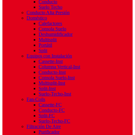
Conducto
Suelo Techo
Conducto Alta Presión
Doméstico
Calefactores
Consola Suelo
Deshumidificador
Multisplit
Portátil
Split
Equipos con Instalación
Cassette-Inst
Columna Vertical-Inst
Conducto-Inst
Consola Suelo-Inst
Multisplit-Inst
Split-Inst
Suelo-Techo-Inst
Fan-Coils
Cassette-FC
Conducto-FC
Split-FC
Suelo-Techo-FC
Filtración De Aire
Purificador