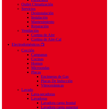
Outlet Climatización
Servicios
Desinstalación
Instalación
Mantenimiento
Reparación
Ventilación
Cortina de Aire
Cortina de Aire-Cal
Electrodomésticos 📺
Cocción
Campanas
Cocinas
Hornos
Microondas
Placas
Encimeras de Gas
Placas De Inducción
Vitrocerámicas
Lavado
Lava-secadoras
Lavadoras
Lavadora carga frontal
Lavadora carga superior