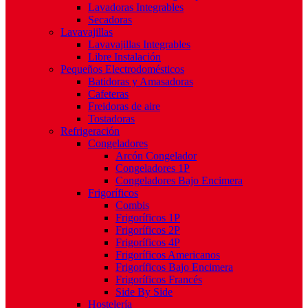
Lavadoras Integrables
Secadoras
Lavavajillas
Lavavajillas Integrables
Libre Instalación
Pequeños Electrodomésticos
Batidoras y Amasadoras
Cafeteras
Freidoras de aire
Tostadoras
Refrigeración
Congeladores
Arcón Congelador
Congeladores 1P
Congeladores Bajo Encimera
Frigoríficos
Combis
Frigoríficos 1P
Frigoríficos 2P
Frigoríficos 4P
Frigoríficos Americanos
Frigoríficos Bajo Encimera
Frigoríficos Francés
Side By Side
Hostelería