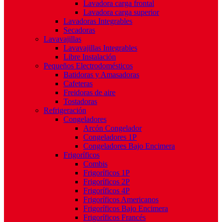
Lavadora carga frontal
Lavadora carga superior
Lavadoras Integrables
Secadoras
Lavavajillas
Lavavajillas Integrables
Libre Instalación
Pequeños Electrodomésticos
Batidoras y Amasadoras
Cafeteras
Freidoras de aire
Tostadoras
Refrigeración
Congeladores
Arcón Congelador
Congeladores 1P
Congeladores Bajo Encimera
Frigoríficos
Combis
Frigoríficos 1P
Frigoríficos 2P
Frigoríficos 4P
Frigoríficos Americanos
Frigoríficos Bajo Encimera
Frigoríficos Francés