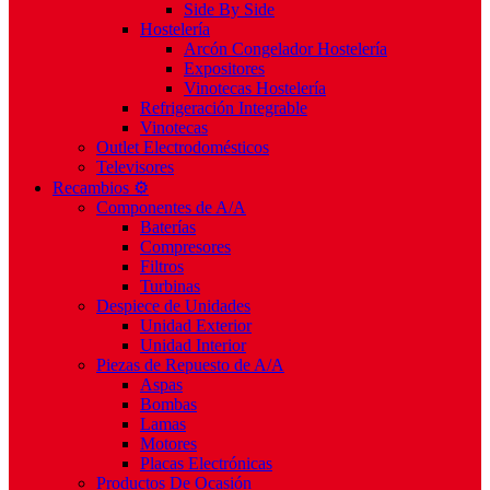
Side By Side
Hostelería
Arcón Congelador Hostelería
Expositores
Vinotecas Hostelería
Refrigeración Integrable
Vinotecas
Outlet Electrodomésticos
Televisores
Recambios ⚙️
Componentes de A/A
Baterías
Compresores
Filtros
Turbinas
Despiece de Unidades
Unidad Exterior
Unidad Interior
Piezas de Repuesto de A/A
Aspas
Bombas
Lamas
Motores
Placas Electrónicas
Productos De Ocasión