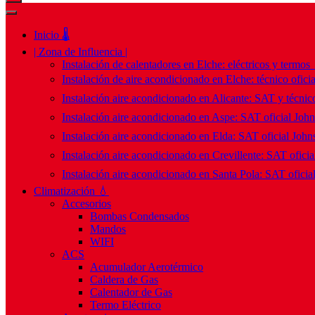
Inicio 🌡️
| Zona de Influencia |
Instalación de calentadores en Elche: eléctricos y termos
Instalación de aire acondicionado en Elche: técnico ofici
Instalación aire acondicionado en Alicante: SAT y técnico
Instalación aire acondicionado en Aspe: SAT oficial Joh
Instalación aire acondicionado en Elda: SAT oficial John
Instalación aire acondicionado en Crevillente: SAT ofici
Instalación aire acondicionado en Santa Pola: SAT oficia
Climatización 💧
Accesorios
Bombas Condensados
Mandos
WIFI
ACS
Acumulador Aerotérmico
Caldera de Gas
Calentador de Gas
Termo Eléctrico