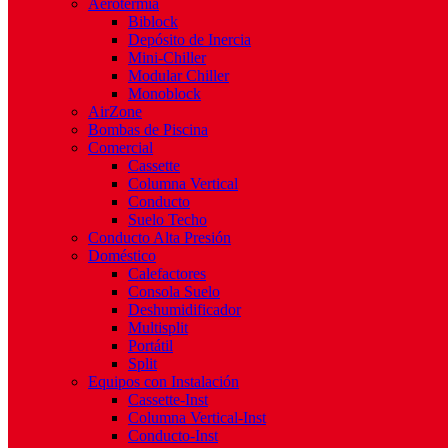
Aerotermia
Biblock
Depósito de Inercia
Mini-Chiller
Modular Chiller
Monoblock
AirZone
Bombas de Piscina
Comercial
Cassette
Columna Vertical
Conducto
Suelo Techo
Conducto Alta Presión
Doméstico
Calefactores
Consola Suelo
Deshumidificador
Multisplit
Portátil
Split
Equipos con Instalación
Cassette-Inst
Columna Vertical-Inst
Conducto-Inst