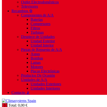
Outlet Electrodomésticos
Televisores
Recambios ⚙️
Componentes de A/A
Baterías
Compresores
Filtros
Turbinas
Despiece de Unidades
Unidad Exterior
Unidad Interior
Piezas de Repuesto de A/A
Aspas
Bombas
Lamas
Motores
Placas Electrónicas
Productos De Ocasión
Unidades de A/A
Unidades Exteriores
Unidades Interiores
Contacto 📡
Total:
0,00
€
0