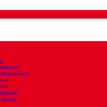
 🔥
al Johnson ❄️
 oficial Johnson ❄️
nson❄️
son❄️
al Johnson❄️
l Johnson❄️