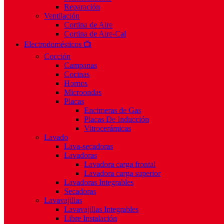
Reparación
Ventilación
Cortina de Aire
Cortina de Aire-Cal
Electrodomésticos 📺
Cocción
Campanas
Cocinas
Hornos
Microondas
Placas
Encimeras de Gas
Placas De Inducción
Vitrocerámicas
Lavado
Lava-secadoras
Lavadoras
Lavadora carga frontal
Lavadora carga superior
Lavadoras Integrables
Secadoras
Lavavajillas
Lavavajillas Integrables
Libre Instalación