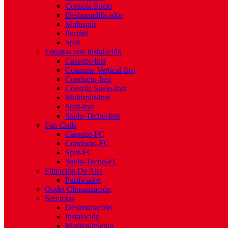
Consola Suelo
Deshumidificador
Multisplit
Portátil
Split
Equipos con Instalación
Cassette-Inst
Columna Vertical-Inst
Conducto-Inst
Consola Suelo-Inst
Multisplit-Inst
Split-Inst
Suelo-Techo-Inst
Fan-Coils
Cassette-FC
Conducto-FC
Split-FC
Suelo-Techo-FC
Filtración De Aire
Purificador
Outlet Climatización
Servicios
Desinstalación
Instalación
Mantenimiento