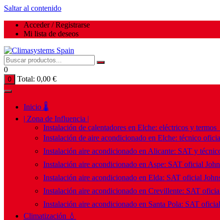
Saltar al contenido
Acceder / Registrarse
Mi lista de deseos
0
Total:
0,00
€
0
Inicio 🌡️
| Zona de Influencia |
Instalación de calentadores en Elche: eléctricos y termos
Instalación de aire acondicionado en Elche: técnico ofici
Instalación aire acondicionado en Alicante: SAT y técnico
Instalación aire acondicionado en Aspe: SAT oficial Joh
Instalación aire acondicionado en Elda: SAT oficial John
Instalación aire acondicionado en Crevillente: SAT ofici
Instalación aire acondicionado en Santa Pola: SAT oficia
Climatización 💧