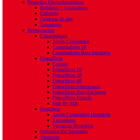
Pequeños Electrodomésticos
Batidoras y Amasadoras
Cafeteras
Freidoras de aire
Tostadoras
Refrigeración
Congeladores
Arcón Congelador
Congeladores 1P
Congeladores Bajo Encimera
Frigoríficos
Combis
Frigoríficos 1P
Frigoríficos 2P
Frigoríficos 4P
Frigoríficos Americanos
Frigoríficos Bajo Encimera
Frigoríficos Francés
Side By Side
Hostelería
Arcón Congelador Hostelería
Expositores
Vinotecas Hostelería
Refrigeración Integrable
Vinotecas