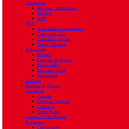
Accesorios
Bombas Condensados
Mandos
WIFI
ACS
Acumulador Aerotérmico
Caldera de Gas
Calentador de Gas
Termo Eléctrico
Aerotermia
Biblock
Depósito de Inercia
Mini-Chiller
Modular Chiller
Monoblock
AirZone
Bombas de Piscina
Comercial
Cassette
Columna Vertical
Conducto
Suelo Techo
Conducto Alta Presión
Doméstico
Calefactores