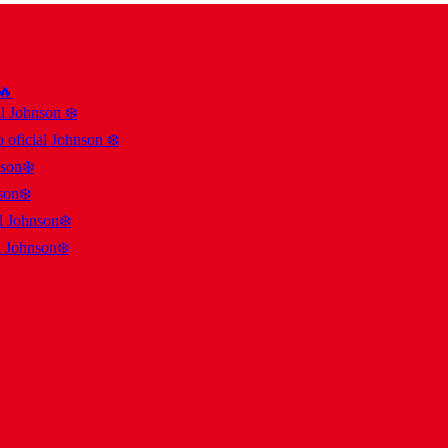
 🔥
al Johnson ❄️
 oficial Johnson ❄️
nson❄️
son❄️
al Johnson❄️
l Johnson❄️