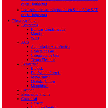
oficial Johnson❄️
Instalación aire acondicionado en Santa Pola: SAT
oficial Johnson❄️
Climatización 💧
Accesorios
Bombas Condensados
Mandos
WIFI
ACS
Acumulador Aerotérmico
Caldera de Gas
Calentador de Gas
Termo Eléctrico
Aerotermia
Biblock
Depósito de Inercia
Mini-Chiller
Modular Chiller
Monoblock
AirZone
Bombas de Piscina
Comercial
Cassette
Columna Vertical