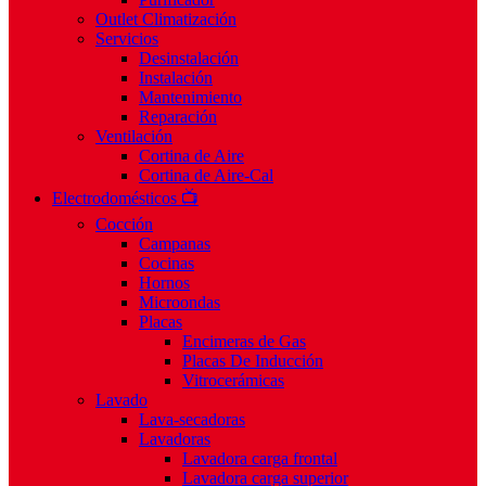
Outlet Climatización
Servicios
Desinstalación
Instalación
Mantenimiento
Reparación
Ventilación
Cortina de Aire
Cortina de Aire-Cal
Electrodomésticos 📺
Cocción
Campanas
Cocinas
Hornos
Microondas
Placas
Encimeras de Gas
Placas De Inducción
Vitrocerámicas
Lavado
Lava-secadoras
Lavadoras
Lavadora carga frontal
Lavadora carga superior