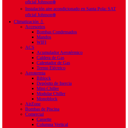
oficial Johnson❄️
Instalación aire acondicionado en Santa Pola: SAT
oficial Johnson❄️
Climatización 💧
Accesorios
Bombas Condensados
Mandos
WIFI
ACS
Acumulador Aerotérmico
Caldera de Gas
Calentador de Gas
Termo Eléctrico
Aerotermia
Biblock
Depósito de Inercia
Mini-Chiller
Modular Chiller
Monoblock
AirZone
Bombas de Piscina
Comercial
Cassette
Columna Vertical