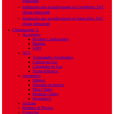
Johnson❄️
Instalación aire acondicionado en Crevillente: SAT
oficial Johnson❄️
Instalación aire acondicionado en Santa Pola: SAT
oficial Johnson❄️
Climatización 💧
Accesorios
Bombas Condensados
Mandos
WIFI
ACS
Acumulador Aerotérmico
Caldera de Gas
Calentador de Gas
Termo Eléctrico
Aerotermia
Biblock
Depósito de Inercia
Mini-Chiller
Modular Chiller
Monoblock
AirZone
Bombas de Piscina
Comercial