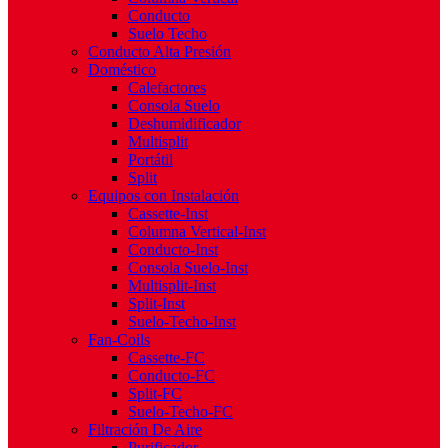
Conducto
Suelo Techo
Conducto Alta Presión
Doméstico
Calefactores
Consola Suelo
Deshumidificador
Multisplit
Portátil
Split
Equipos con Instalación
Cassette-Inst
Columna Vertical-Inst
Conducto-Inst
Consola Suelo-Inst
Multisplit-Inst
Split-Inst
Suelo-Techo-Inst
Fan-Coils
Cassette-FC
Conducto-FC
Split-FC
Suelo-Techo-FC
Filtración De Aire
Purificador