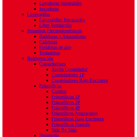
Lavadoras Integrables
Secadoras
Lavavajillas
Lavavajillas Integrables
Libre Instalación
Pequeños Electrodomésticos
Batidoras y Amasadoras
Cafeteras
Freidoras de aire
Tostadoras
Refrigeración
Congeladores
Arcón Congelador
Congeladores 1P
Congeladores Bajo Encimera
Frigoríficos
Combis
Frigoríficos 1P
Frigoríficos 2P
Frigoríficos 4P
Frigoríficos Americanos
Frigoríficos Bajo Encimera
Frigoríficos Francés
Side By Side
Hostelería