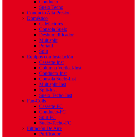
Conducto
Suelo Techo
Conducto Alta Presión
Doméstico
Calefactores
Consola Suelo
Deshumidificador
Multisplit
Portátil
Split
Equipos con Instalación
Cassette-Inst
Columna Vertical-Inst
Conducto-Inst
Consola Suelo-Inst
Multisplit-Inst
Split-Inst
Suelo-Techo-Inst
Fan-Coils
Cassette-FC
Conducto-FC
Split-FC
Suelo-Techo-FC
Filtración De Aire
Purificador