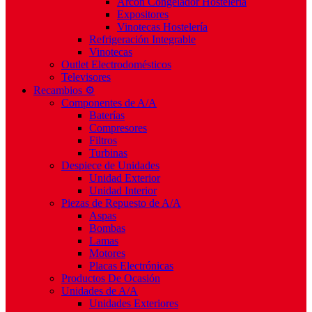
Arcón Congelador Hostelería
Expositores
Vinotecas Hostelería
Refrigeración Integrable
Vinotecas
Outlet Electrodomésticos
Televisores
Recambios ⚙️
Componentes de A/A
Baterías
Compresores
Filtros
Turbinas
Despiece de Unidades
Unidad Exterior
Unidad Interior
Piezas de Repuesto de A/A
Aspas
Bombas
Lamas
Motores
Placas Electrónicas
Productos De Ocasión
Unidades de A/A
Unidades Exteriores