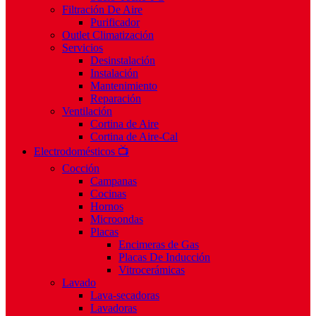
Filtración De Aire
Purificador
Outlet Climatización
Servicios
Desinstalación
Instalación
Mantenimiento
Reparación
Ventilación
Cortina de Aire
Cortina de Aire-Cal
Electrodomésticos 📺
Cocción
Campanas
Cocinas
Hornos
Microondas
Placas
Encimeras de Gas
Placas De Inducción
Vitrocerámicas
Lavado
Lava-secadoras
Lavadoras