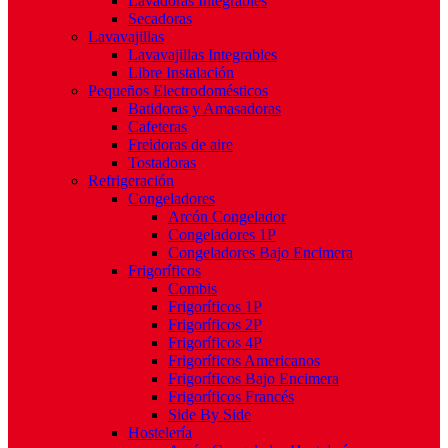
Lavadoras Integrables
Secadoras
Lavavajillas
Lavavajillas Integrables
Libre Instalación
Pequeños Electrodomésticos
Batidoras y Amasadoras
Cafeteras
Freidoras de aire
Tostadoras
Refrigeración
Congeladores
Arcón Congelador
Congeladores 1P
Congeladores Bajo Encimera
Frigoríficos
Combis
Frigoríficos 1P
Frigoríficos 2P
Frigoríficos 4P
Frigoríficos Americanos
Frigoríficos Bajo Encimera
Frigoríficos Francés
Side By Side
Hostelería