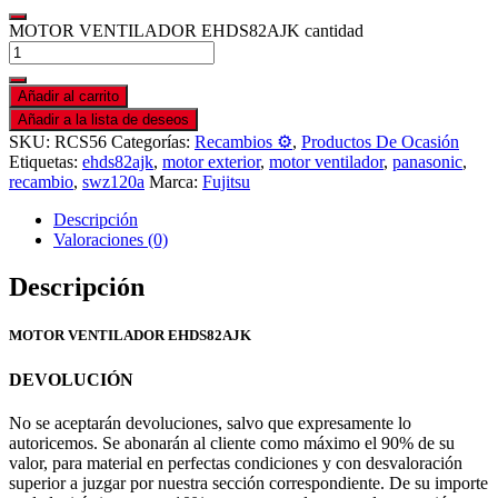
MOTOR VENTILADOR EHDS82AJK cantidad
Añadir al carrito
Añadir a la lista de deseos
SKU:
RCS56
Categorías:
Recambios ⚙️
,
Productos De Ocasión
Etiquetas:
ehds82ajk
,
motor exterior
,
motor ventilador
,
panasonic
,
recambio
,
swz120a
Marca:
Fujitsu
Descripción
Valoraciones (0)
Descripción
MOTOR VENTILADOR EHDS82AJK
DEVOLUCIÓN
No se aceptarán devoluciones, salvo que expresamente lo
autoricemos. Se abonarán al cliente como máximo el 90% de su
valor, para material en perfectas condiciones y con desvaloración
superior a juzgar por nuestra sección correspondiente. De su importe