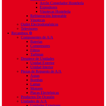
Arcón Congelador Hostelería
Expositores
Vinotecas Hostelería
Refrigeración Integrable
Vinotecas
Outlet Electrodomésticos
Televisores
Recambios ⚙️
Componentes de A/A
Baterías
Compresores
Filtros
Turbinas
Despiece de Unidades
Unidad Exterior
Unidad Interior
Piezas de Repuesto de A/A
Aspas
Bombas
Lamas
Motores
Placas Electrónicas
Productos De Ocasión
Unidades de A/A
Unidades Exteriores