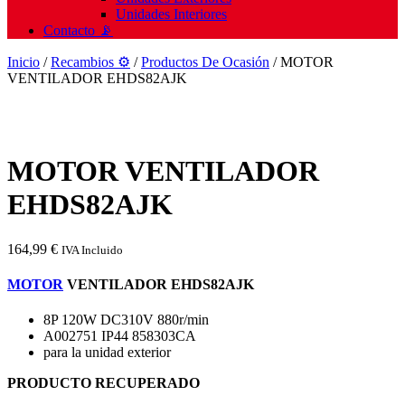
Unidades Interiores
Contacto 📡
Inicio
/
Recambios ⚙️
/
Productos De Ocasión
/ MOTOR
VENTILADOR EHDS82AJK
MOTOR VENTILADOR
EHDS82AJK
164,99
€
IVA Incluido
MOTOR
VENTILADOR EHDS82AJK
8P 120W DC310V 880r/min
A002751 IP44 858303CA
para la unidad exterior
PRODUCTO RECUPERADO