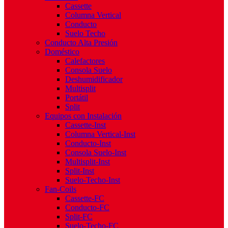
Cassette
Columna Vertical
Conducto
Suelo Techo
Conducto Alta Presión
Doméstico
Calefactores
Consola Suelo
Deshumidificador
Multisplit
Portátil
Split
Equipos con Instalación
Cassette-Inst
Columna Vertical-Inst
Conducto-Inst
Consola Suelo-Inst
Multisplit-Inst
Split-Inst
Suelo-Techo-Inst
Fan-Coils
Cassette-FC
Conducto-FC
Split-FC
Suelo-Techo-FC