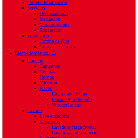
Outlet Climatización
Servicios
Desinstalación
Instalación
Mantenimiento
Reparación
Ventilación
Cortina de Aire
Cortina de Aire-Cal
Electrodomésticos 📺
Cocción
Campanas
Cocinas
Hornos
Microondas
Placas
Encimeras de Gas
Placas De Inducción
Vitrocerámicas
Lavado
Lava-secadoras
Lavadoras
Lavadora carga frontal
Lavadora carga superior