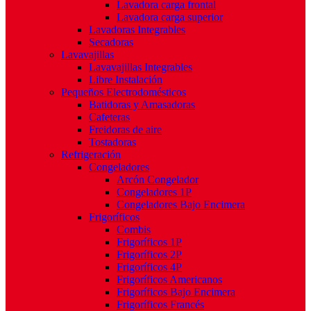
Lavadora carga frontal
Lavadora carga superior
Lavadoras Integrables
Secadoras
Lavavajillas
Lavavajillas Integrables
Libre Instalación
Pequeños Electrodomésticos
Batidoras y Amasadoras
Cafeteras
Freidoras de aire
Tostadoras
Refrigeración
Congeladores
Arcón Congelador
Congeladores 1P
Congeladores Bajo Encimera
Frigoríficos
Combis
Frigoríficos 1P
Frigoríficos 2P
Frigoríficos 4P
Frigoríficos Americanos
Frigoríficos Bajo Encimera
Frigoríficos Francés