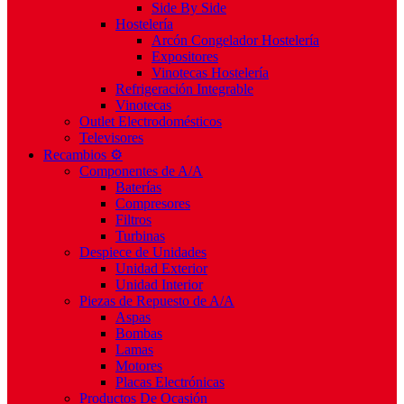
Side By Side
Hostelería
Arcón Congelador Hostelería
Expositores
Vinotecas Hostelería
Refrigeración Integrable
Vinotecas
Outlet Electrodomésticos
Televisores
Recambios ⚙️
Componentes de A/A
Baterías
Compresores
Filtros
Turbinas
Despiece de Unidades
Unidad Exterior
Unidad Interior
Piezas de Repuesto de A/A
Aspas
Bombas
Lamas
Motores
Placas Electrónicas
Productos De Ocasión