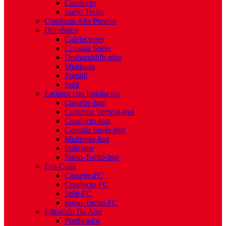
Conducto
Suelo Techo
Conducto Alta Presión
Doméstico
Calefactores
Consola Suelo
Deshumidificador
Multisplit
Portátil
Split
Equipos con Instalación
Cassette-Inst
Columna Vertical-Inst
Conducto-Inst
Consola Suelo-Inst
Multisplit-Inst
Split-Inst
Suelo-Techo-Inst
Fan-Coils
Cassette-FC
Conducto-FC
Split-FC
Suelo-Techo-FC
Filtración De Aire
Purificador