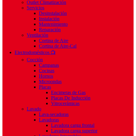
Outlet Climatización
Servicios
Desinstalación
Instalación
Mantenimiento
Reparación
Ventilación
Cortina de Aire
Cortina de Aire-Cal
Electrodomésticos 📺
Cocción
Campanas
Cocinas
Hornos
Microondas
Placas
Encimeras de Gas
Placas De Inducción
Vitrocerámicas
Lavado
Lava-secadoras
Lavadoras
Lavadora carga frontal
Lavadora carga superior