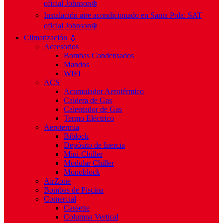
oficial Johnson❄️
Instalación aire acondicionado en Santa Pola: SAT
oficial Johnson❄️
Climatización 💧
Accesorios
Bombas Condensados
Mandos
WIFI
ACS
Acumulador Aerotérmico
Caldera de Gas
Calentador de Gas
Termo Eléctrico
Aerotermia
Biblock
Depósito de Inercia
Mini-Chiller
Modular Chiller
Monoblock
AirZone
Bombas de Piscina
Comercial
Cassette
Columna Vertical