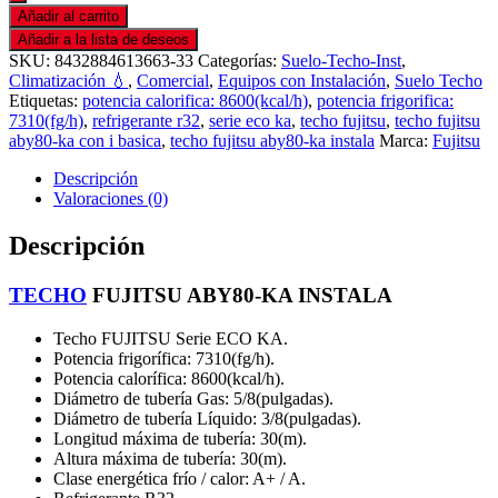
Añadir al carrito
Añadir a la lista de deseos
SKU:
8432884613663-33
Categorías:
Suelo-Techo-Inst
,
Climatización 💧
,
Comercial
,
Equipos con Instalación
,
Suelo Techo
Etiquetas:
potencia calorifica: 8600(kcal/h)
,
potencia frigorifica:
7310(fg/h)
,
refrigerante r32
,
serie eco ka
,
techo fujitsu
,
techo fujitsu
aby80-ka con i basica
,
techo fujitsu aby80-ka instala
Marca:
Fujitsu
Descripción
Valoraciones (0)
Descripción
TECHO
FUJITSU ABY80-KA INSTALA
Techo FUJITSU Serie ECO KA.
Potencia frigorífica: 7310(fg/h).
Potencia calorífica: 8600(kcal/h).
Diámetro de tubería Gas: 5/8(pulgadas).
Diámetro de tubería Líquido: 3/8(pulgadas).
Longitud máxima de tubería: 30(m).
Altura máxima de tubería: 30(m).
Clase energética frío / calor: A+ / A.