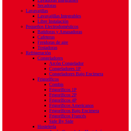
Lavadoras Integrables
Secadoras
Lavavajillas
Lavavajillas Integrables
Libre Instalación
Pequeños Electrodomésticos
Batidoras y Amasadoras
Cafeteras
Freidoras de aire
Tostadoras
Refrigeración
Congeladores
Arcón Congelador
Congeladores 1P
Congeladores Bajo Encimera
Frigoríficos
Combis
Frigoríficos 1P
Frigoríficos 2P
Frigoríficos 4P
Frigoríficos Americanos
Frigoríficos Bajo Encimera
Frigoríficos Francés
Side By Side
Hostelería