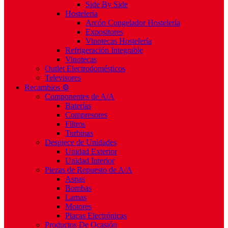
Side By Side
Hostelería
Arcón Congelador Hostelería
Expositores
Vinotecas Hostelería
Refrigeración Integrable
Vinotecas
Outlet Electrodomésticos
Televisores
Recambios ⚙️
Componentes de A/A
Baterías
Compresores
Filtros
Turbinas
Despiece de Unidades
Unidad Exterior
Unidad Interior
Piezas de Repuesto de A/A
Aspas
Bombas
Lamas
Motores
Placas Electrónicas
Productos De Ocasión