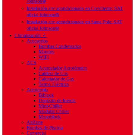
Johnson❄️
Instalación aire acondicionado en Crevillente: SAT
oficial Johnson❄️
Instalación aire acondicionado en Santa Pola: SAT
oficial Johnson❄️
Climatización 💧
Accesorios
Bombas Condensados
Mandos
WIFI
ACS
Acumulador Aerotérmico
Caldera de Gas
Calentador de Gas
Termo Eléctrico
Aerotermia
Biblock
Depósito de Inercia
Mini-Chiller
Modular Chiller
Monoblock
AirZone
Bombas de Piscina
Comercial