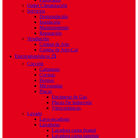
Outlet Climatización
Servicios
Desinstalación
Instalación
Mantenimiento
Reparación
Ventilación
Cortina de Aire
Cortina de Aire-Cal
Electrodomésticos 📺
Cocción
Campanas
Cocinas
Hornos
Microondas
Placas
Encimeras de Gas
Placas De Inducción
Vitrocerámicas
Lavado
Lava-secadoras
Lavadoras
Lavadora carga frontal
Lavadora carga superior