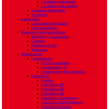
Lavadora carga frontal
Lavadora carga superior
Lavadoras Integrables
Secadoras
Lavavajillas
Lavavajillas Integrables
Libre Instalación
Pequeños Electrodomésticos
Batidoras y Amasadoras
Cafeteras
Freidoras de aire
Tostadoras
Refrigeración
Congeladores
Arcón Congelador
Congeladores 1P
Congeladores Bajo Encimera
Frigoríficos
Combis
Frigoríficos 1P
Frigoríficos 2P
Frigoríficos 4P
Frigoríficos Americanos
Frigoríficos Bajo Encimera
Frigoríficos Francés