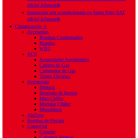
oficial Johnson❄️
Instalación aire acondicionado en Santa Pola: SAT
oficial Johnson❄️
Climatización 💧
Accesorios
Bombas Condensados
Mandos
WIFI
ACS
Acumulador Aerotérmico
Caldera de Gas
Calentador de Gas
Termo Eléctrico
Aerotermia
Biblock
Depósito de Inercia
Mini-Chiller
Modular Chiller
Monoblock
AirZone
Bombas de Piscina
Comercial
Cassette
Columna Vertical