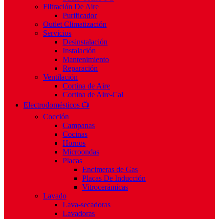
Filtración De Aire
Purificador
Outlet Climatización
Servicios
Desinstalación
Instalación
Mantenimiento
Reparación
Ventilación
Cortina de Aire
Cortina de Aire-Cal
Electrodomésticos 📺
Cocción
Campanas
Cocinas
Hornos
Microondas
Placas
Encimeras de Gas
Placas De Inducción
Vitrocerámicas
Lavado
Lava-secadoras
Lavadoras