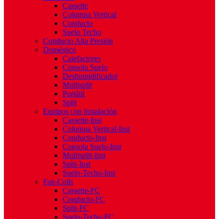
Cassette
Columna Vertical
Conducto
Suelo Techo
Conducto Alta Presión
Doméstico
Calefactores
Consola Suelo
Deshumidificador
Multisplit
Portátil
Split
Equipos con Instalación
Cassette-Inst
Columna Vertical-Inst
Conducto-Inst
Consola Suelo-Inst
Multisplit-Inst
Split-Inst
Suelo-Techo-Inst
Fan-Coils
Cassette-FC
Conducto-FC
Split-FC
Suelo-Techo-FC