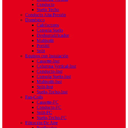
Conducto
Suelo Techo
Conducto Alta Presión
Doméstico
Calefactores
Consola Suelo
Deshumidificador
Multisplit
Portátil
Split
Equipos con Instalación
Cassette-Inst
Columna Vertical-Inst
Conducto-Inst
Consola Suelo-Inst
Multisplit-Inst
Split-Inst
Suelo-Techo-Inst
Fan-Coils
Cassette-FC
Conducto-FC
Split-FC
Suelo-Techo-FC
Filtración De Aire
Purificador