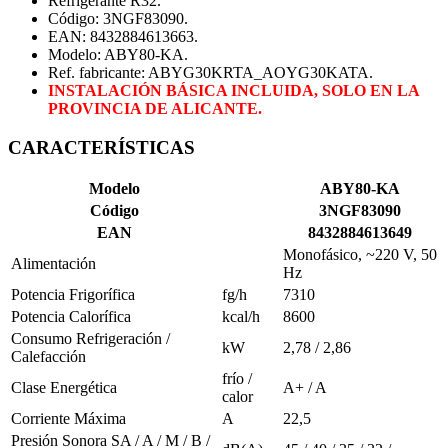
Refrigerante R32.
Código: 3NGF83090.
EAN: 8432884613663.
Modelo: ABY80-KA.
Ref. fabricante: ABYG30KRTA_AOYG30KATA.
INSTALACIÓN BÁSICA INCLUIDA, SOLO EN LA
PROVINCIA DE ALICANTE.
CARACTERÍSTICAS
Modelo
ABY80-KA
Código
3NGF83090
EAN
8432884613649
Monofásico, ~220 V, 50
Alimentación
Hz
Potencia Frigorífica
fg/h
7310
Potencia Calorífica
kcal/h
8600
Consumo Refrigeración /
kW
2,78 / 2,86
Calefacción
frío /
Clase Energética
A+ / A
calor
Corriente Máxima
A
22,5
Presión Sonora SA / A / M / B /