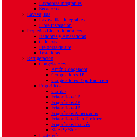
Lavadoras Integrables
Secadoras
Lavavajillas
Lavavajillas Integrables
Libre Instalación
Pequeños Electrodomésticos
Batidoras y Amasadoras
Cafeteras
Freidoras de aire
Tostadoras
Refrigeración
Congeladores
Arcón Congelador
Congeladores 1P
Congeladores Bajo Encimera
Frigoríficos
Combis
Frigoríficos 1P
Frigoríficos 2P
Frigoríficos 4P
Frigoríficos Americanos
Frigoríficos Bajo Encimera
Frigoríficos Francés
Side By Side
Hostelería