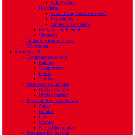
Side By Side
Hostelería
Arcón Congelador Hostelería
Expositores
Vinotecas Hostelería
Refrigeración Integrable
Vinotecas
Outlet Electrodomésticos
Televisores
Recambios ⚙️
Componentes de A/A
Baterías
Compresores
Filtros
Turbinas
Despiece de Unidades
Unidad Exterior
Unidad Interior
Piezas de Repuesto de A/A
Aspas
Bombas
Lamas
Motores
Placas Electrónicas
Productos De Ocasión