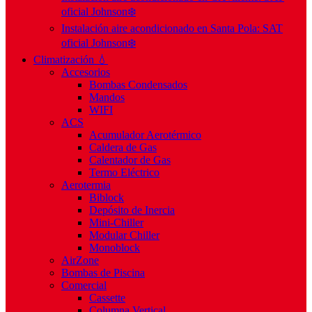
oficial Johnson❄️
Instalación aire acondicionado en Santa Pola: SAT
oficial Johnson❄️
Climatización 💧
Accesorios
Bombas Condensados
Mandos
WIFI
ACS
Acumulador Aerotérmico
Caldera de Gas
Calentador de Gas
Termo Eléctrico
Aerotermia
Biblock
Depósito de Inercia
Mini-Chiller
Modular Chiller
Monoblock
AirZone
Bombas de Piscina
Comercial
Cassette
Columna Vertical