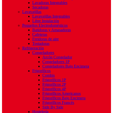
Lavadoras Integrables
Secadoras
Lavavajillas
Lavavajillas Integrables
Libre Instalación
Pequeños Electrodomésticos
Batidoras y Amasadoras
Cafeteras
Freidoras de aire
Tostadoras
Refrigeración
Congeladores
Arcón Congelador
Congeladores 1P
Congeladores Bajo Encimera
Frigoríficos
Combis
Frigoríficos 1P
Frigoríficos 2P
Frigoríficos 4P
Frigoríficos Americanos
Frigoríficos Bajo Encimera
Frigoríficos Francés
Side By Side
Hostelería