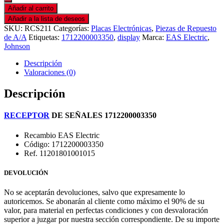
Añadir al carrito
Añadir a la lista de deseos
SKU:
RCS211
Categorías:
Placas Electrónicas
,
Piezas de Repuesto
de A/A
Etiquetas:
1712200003350
,
display
Marca:
EAS Electric
,
Johnson
Descripción
Valoraciones (0)
Descripción
RECEPTOR
DE SEÑALES 1712200003350
Recambio EAS Electric
Código: 1712200003350
Ref. 11201801001015
DEVOLUCIÓN
No se aceptarán devoluciones, salvo que expresamente lo
autoricemos. Se abonarán al cliente como máximo el 90% de su
valor, para material en perfectas condiciones y con desvaloración
superior a juzgar por nuestra sección correspondiente. De su importe