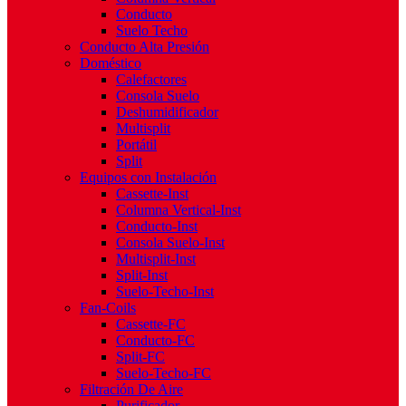
Conducto
Suelo Techo
Conducto Alta Presión
Doméstico
Calefactores
Consola Suelo
Deshumidificador
Multisplit
Portátil
Split
Equipos con Instalación
Cassette-Inst
Columna Vertical-Inst
Conducto-Inst
Consola Suelo-Inst
Multisplit-Inst
Split-Inst
Suelo-Techo-Inst
Fan-Coils
Cassette-FC
Conducto-FC
Split-FC
Suelo-Techo-FC
Filtración De Aire
Purificador