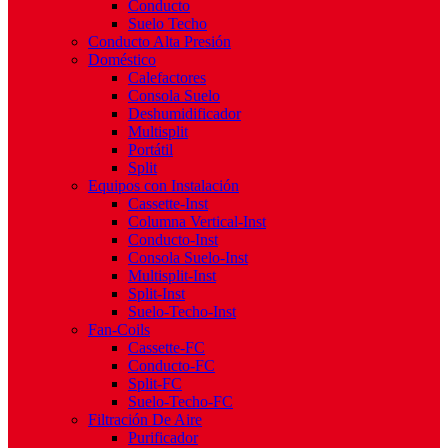
Conducto
Suelo Techo
Conducto Alta Presión
Doméstico
Calefactores
Consola Suelo
Deshumidificador
Multisplit
Portátil
Split
Equipos con Instalación
Cassette-Inst
Columna Vertical-Inst
Conducto-Inst
Consola Suelo-Inst
Multisplit-Inst
Split-Inst
Suelo-Techo-Inst
Fan-Coils
Cassette-FC
Conducto-FC
Split-FC
Suelo-Techo-FC
Filtración De Aire
Purificador