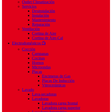
Outlet Climatización
Servicios
Desinstalación
Instalación
Mantenimiento
Reparación
Ventilación
Cortina de Aire
Cortina de Aire-Cal
Electrodomésticos 📺
Cocción
Campanas
Cocinas
Hornos
Microondas
Placas
Encimeras de Gas
Placas De Inducción
Vitrocerámicas
Lavado
Lava-secadoras
Lavadoras
Lavadora carga frontal
Lavadora carga superior