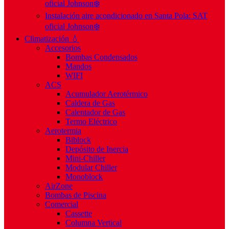
oficial Johnson❄️
Instalación aire acondicionado en Santa Pola: SAT
oficial Johnson❄️
Climatización 💧
Accesorios
Bombas Condensados
Mandos
WIFI
ACS
Acumulador Aerotérmico
Caldera de Gas
Calentador de Gas
Termo Eléctrico
Aerotermia
Biblock
Depósito de Inercia
Mini-Chiller
Modular Chiller
Monoblock
AirZone
Bombas de Piscina
Comercial
Cassette
Columna Vertical