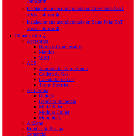
Johnson❄️
Instalación aire acondicionado en Crevillente: SAT
oficial Johnson❄️
Instalación aire acondicionado en Santa Pola: SAT
oficial Johnson❄️
Climatización 💧
Accesorios
Bombas Condensados
Mandos
WIFI
ACS
Acumulador Aerotérmico
Caldera de Gas
Calentador de Gas
Termo Eléctrico
Aerotermia
Biblock
Depósito de Inercia
Mini-Chiller
Modular Chiller
Monoblock
AirZone
Bombas de Piscina
Comercial