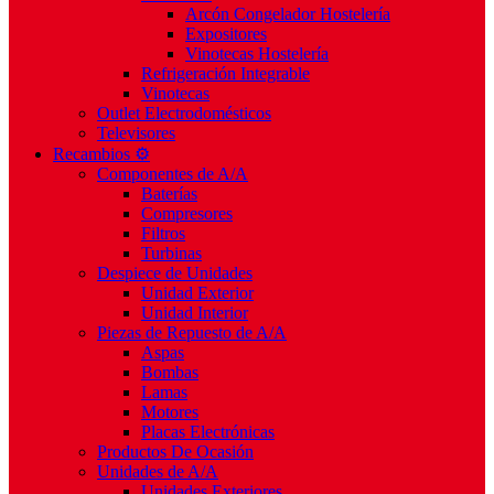
Arcón Congelador Hostelería
Expositores
Vinotecas Hostelería
Refrigeración Integrable
Vinotecas
Outlet Electrodomésticos
Televisores
Recambios ⚙️
Componentes de A/A
Baterías
Compresores
Filtros
Turbinas
Despiece de Unidades
Unidad Exterior
Unidad Interior
Piezas de Repuesto de A/A
Aspas
Bombas
Lamas
Motores
Placas Electrónicas
Productos De Ocasión
Unidades de A/A
Unidades Exteriores