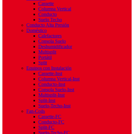
Cassette
Columna Vertical
Conducto
Suelo Techo
Conducto Alta Presión
Doméstico
Calefactores
Consola Suelo
Deshumidificador
Multisplit
Portátil
Split
Equipos con Instalación
Cassette-Inst
Columna Vertical-Inst
Conducto-Inst
Consola Suelo-Inst
Multisplit-Inst
Split-Inst
Suelo-Techo-Inst
Fan-Coils
Cassette-FC
Conducto-FC
Split-FC
Suelo-Techo-FC