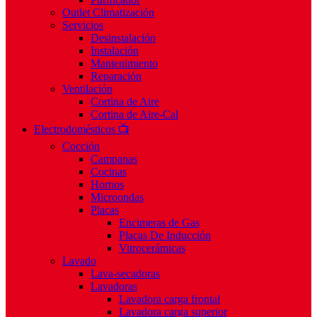
Outlet Climatización
Servicios
Desinstalación
Instalación
Mantenimiento
Reparación
Ventilación
Cortina de Aire
Cortina de Aire-Cal
Electrodomésticos 📺
Cocción
Campanas
Cocinas
Hornos
Microondas
Placas
Encimeras de Gas
Placas De Inducción
Vitrocerámicas
Lavado
Lava-secadoras
Lavadoras
Lavadora carga frontal
Lavadora carga superior