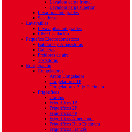
Lavadora carga frontal
Lavadora carga superior
Lavadoras Integrables
Secadoras
Lavavajillas
Lavavajillas Integrables
Libre Instalación
Pequeños Electrodomésticos
Batidoras y Amasadoras
Cafeteras
Freidoras de aire
Tostadoras
Refrigeración
Congeladores
Arcón Congelador
Congeladores 1P
Congeladores Bajo Encimera
Frigoríficos
Combis
Frigoríficos 1P
Frigoríficos 2P
Frigoríficos 4P
Frigoríficos Americanos
Frigoríficos Bajo Encimera
Frigoríficos Francés