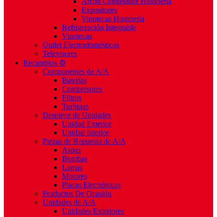
Arcón Congelador Hostelería
Expositores
Vinotecas Hostelería
Refrigeración Integrable
Vinotecas
Outlet Electrodomésticos
Televisores
Recambios ⚙️
Componentes de A/A
Baterías
Compresores
Filtros
Turbinas
Despiece de Unidades
Unidad Exterior
Unidad Interior
Piezas de Repuesto de A/A
Aspas
Bombas
Lamas
Motores
Placas Electrónicas
Productos De Ocasión
Unidades de A/A
Unidades Exteriores