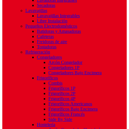
Lavadoras Integrables
Secadoras
Lavavajillas
Lavavajillas Integrables
Libre Instalación
Pequeños Electrodomésticos
Batidoras y Amasadoras
Cafeteras
Freidoras de aire
Tostadoras
Refrigeración
Congeladores
Arcón Congelador
Congeladores 1P
Congeladores Bajo Encimera
Frigoríficos
Combis
Frigoríficos 1P
Frigoríficos 2P
Frigoríficos 4P
Frigoríficos Americanos
Frigoríficos Bajo Encimera
Frigoríficos Francés
Side By Side
Hostelería