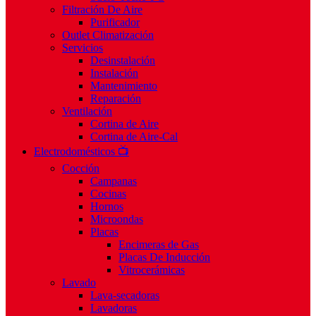
Filtración De Aire
Purificador
Outlet Climatización
Servicios
Desinstalación
Instalación
Mantenimiento
Reparación
Ventilación
Cortina de Aire
Cortina de Aire-Cal
Electrodomésticos 📺
Cocción
Campanas
Cocinas
Hornos
Microondas
Placas
Encimeras de Gas
Placas De Inducción
Vitrocerámicas
Lavado
Lava-secadoras
Lavadoras