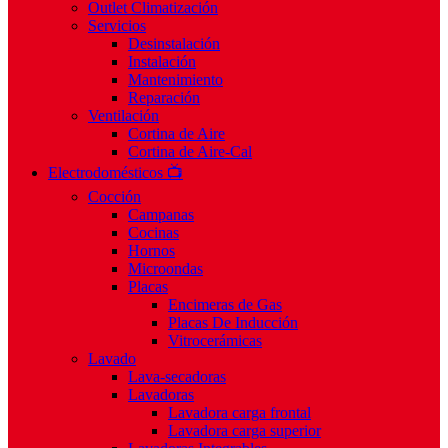
Outlet Climatización
Servicios
Desinstalación
Instalación
Mantenimiento
Reparación
Ventilación
Cortina de Aire
Cortina de Aire-Cal
Electrodomésticos 📺
Cocción
Campanas
Cocinas
Hornos
Microondas
Placas
Encimeras de Gas
Placas De Inducción
Vitrocerámicas
Lavado
Lava-secadoras
Lavadoras
Lavadora carga frontal
Lavadora carga superior