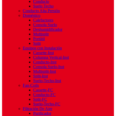
Conducto
Suelo Techo
Conducto Alta Presión
Doméstico
Calefactores
Consola Suelo
Deshumidificador
Multisplit
Portátil
Split
Equipos con Instalación
Cassette-Inst
Columna Vertical-Inst
Conducto-Inst
Consola Suelo-Inst
Multisplit-Inst
Split-Inst
Suelo-Techo-Inst
Fan-Coils
Cassette-FC
Conducto-FC
Split-FC
Suelo-Techo-FC
Filtración De Aire
Purificador