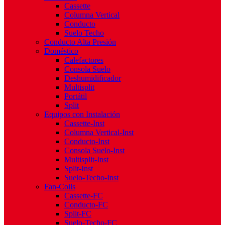
Cassette
Columna Vertical
Conducto
Suelo Techo
Conducto Alta Presión
Doméstico
Calefactores
Consola Suelo
Deshumidificador
Multisplit
Portátil
Split
Equipos con Instalación
Cassette-Inst
Columna Vertical-Inst
Conducto-Inst
Consola Suelo-Inst
Multisplit-Inst
Split-Inst
Suelo-Techo-Inst
Fan-Coils
Cassette-FC
Conducto-FC
Split-FC
Suelo-Techo-FC