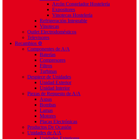
Arcón Congelador Hostelería
Expositores
Vinotecas Hostelería
Refrigeración Integrable
Vinotecas
Outlet Electrodomésticos
Televisores
Recambios ⚙️
Componentes de A/A
Baterías
Compresores
Filtros
Turbinas
Despiece de Unidades
Unidad Exterior
Unidad Interior
Piezas de Repuesto de A/A
Aspas
Bombas
Lamas
Motores
Placas Electrónicas
Productos De Ocasión
Unidades de A/A
Unidades Exteriores