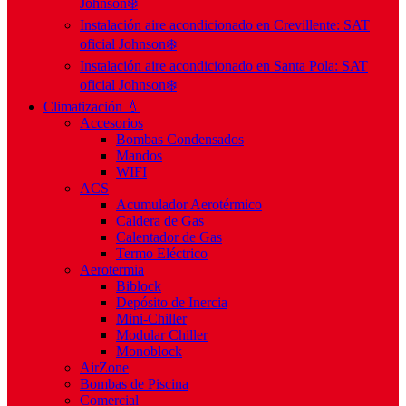
Johnson❄️
Instalación aire acondicionado en Crevillente: SAT
oficial Johnson❄️
Instalación aire acondicionado en Santa Pola: SAT
oficial Johnson❄️
Climatización 💧
Accesorios
Bombas Condensados
Mandos
WIFI
ACS
Acumulador Aerotérmico
Caldera de Gas
Calentador de Gas
Termo Eléctrico
Aerotermia
Biblock
Depósito de Inercia
Mini-Chiller
Modular Chiller
Monoblock
AirZone
Bombas de Piscina
Comercial