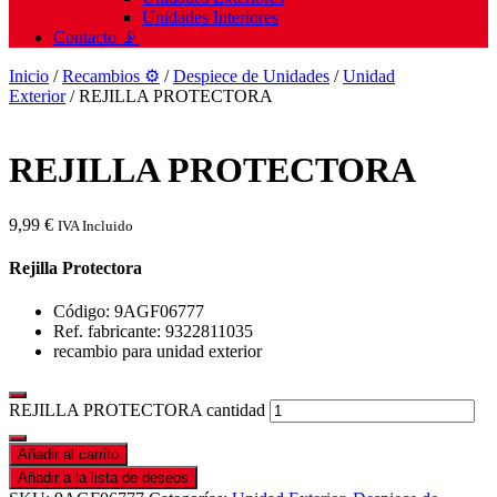
Unidades Interiores
Contacto 📡
Inicio
/
Recambios ⚙️
/
Despiece de Unidades
/
Unidad
Exterior
/ REJILLA PROTECTORA
REJILLA PROTECTORA
9,99
€
IVA Incluido
Rejilla Protectora
Código: 9AGF06777
Ref. fabricante: 9322811035
recambio para unidad exterior
REJILLA PROTECTORA cantidad
Añadir al carrito
Añadir a la lista de deseos