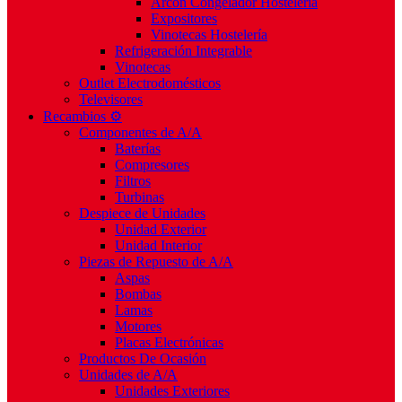
Arcón Congelador Hostelería
Expositores
Vinotecas Hostelería
Refrigeración Integrable
Vinotecas
Outlet Electrodomésticos
Televisores
Recambios ⚙️
Componentes de A/A
Baterías
Compresores
Filtros
Turbinas
Despiece de Unidades
Unidad Exterior
Unidad Interior
Piezas de Repuesto de A/A
Aspas
Bombas
Lamas
Motores
Placas Electrónicas
Productos De Ocasión
Unidades de A/A
Unidades Exteriores