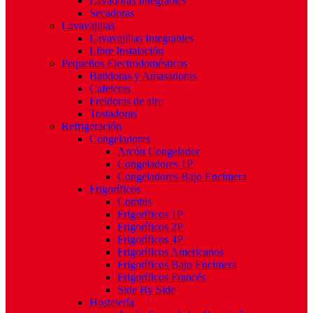
Lavadoras Integrables
Secadoras
Lavavajillas
Lavavajillas Integrables
Libre Instalación
Pequeños Electrodomésticos
Batidoras y Amasadoras
Cafeteras
Freidoras de aire
Tostadoras
Refrigeración
Congeladores
Arcón Congelador
Congeladores 1P
Congeladores Bajo Encimera
Frigoríficos
Combis
Frigoríficos 1P
Frigoríficos 2P
Frigoríficos 4P
Frigoríficos Americanos
Frigoríficos Bajo Encimera
Frigoríficos Francés
Side By Side
Hostelería