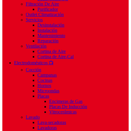
Filtración De Aire
Purificador
Outlet Climatización
Servicios
Desinstalación
Instalación
Mantenimiento
Reparación
Ventilación
Cortina de Aire
Cortina de Aire-Cal
Electrodomésticos 📺
Cocción
Campanas
Cocinas
Hornos
Microondas
Placas
Encimeras de Gas
Placas De Inducción
Vitrocerámicas
Lavado
Lava-secadoras
Lavadoras