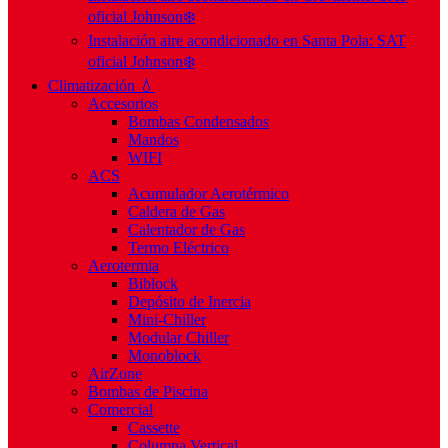
oficial Johnson❄️
Instalación aire acondicionado en Santa Pola: SAT
oficial Johnson❄️
Climatización 💧
Accesorios
Bombas Condensados
Mandos
WIFI
ACS
Acumulador Aerotérmico
Caldera de Gas
Calentador de Gas
Termo Eléctrico
Aerotermia
Biblock
Depósito de Inercia
Mini-Chiller
Modular Chiller
Monoblock
AirZone
Bombas de Piscina
Comercial
Cassette
Columna Vertical