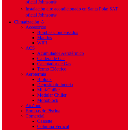
oficial Johnson❄️
Instalación aire acondicionado en Santa Pola: SAT
oficial Johnson❄️
Climatización 💧
Accesorios
Bombas Condensados
Mandos
WIFI
ACS
Acumulador Aerotérmico
Caldera de Gas
Calentador de Gas
Termo Eléctrico
Aerotermia
Biblock
Depósito de Inercia
Mini-Chiller
Modular Chiller
Monoblock
AirZone
Bombas de Piscina
Comercial
Cassette
Columna Vertical