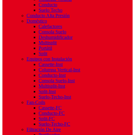
Conducto
Suelo Techo
Conducto Alta Presión
Doméstico
Calefactores
Consola Suelo
Deshumidificador
Multisplit
Portátil
Split
Equipos con Instalación
Cassette-Inst
Columna Vertical-Inst
Conducto-Inst
Consola Suelo-Inst
Multisplit-Inst
Split-Inst
Suelo-Techo-Inst
Fan-Coils
Cassette-FC
Conducto-FC
Split-FC
Suelo-Techo-FC
Filtración De Aire
Purificador