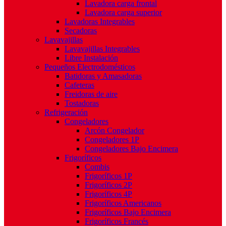
Lavadora carga frontal
Lavadora carga superior
Lavadoras Integrables
Secadoras
Lavavajillas
Lavavajillas Integrables
Libre Instalación
Pequeños Electrodomésticos
Batidoras y Amasadoras
Cafeteras
Freidoras de aire
Tostadoras
Refrigeración
Congeladores
Arcón Congelador
Congeladores 1P
Congeladores Bajo Encimera
Frigoríficos
Combis
Frigoríficos 1P
Frigoríficos 2P
Frigoríficos 4P
Frigoríficos Americanos
Frigoríficos Bajo Encimera
Frigoríficos Francés