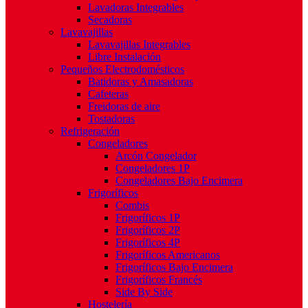
Lavadoras Integrables
Secadoras
Lavavajillas
Lavavajillas Integrables
Libre Instalación
Pequeños Electrodomésticos
Batidoras y Amasadoras
Cafeteras
Freidoras de aire
Tostadoras
Refrigeración
Congeladores
Arcón Congelador
Congeladores 1P
Congeladores Bajo Encimera
Frigoríficos
Combis
Frigoríficos 1P
Frigoríficos 2P
Frigoríficos 4P
Frigoríficos Americanos
Frigoríficos Bajo Encimera
Frigoríficos Francés
Side By Side
Hostelería