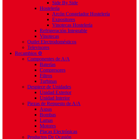
Side By Side
Hostelería
Arcón Congelador Hostelería
Expositores
Vinotecas Hostelería
Refrigeración Integrable
Vinotecas
Outlet Electrodomésticos
Televisores
Recambios ⚙️
Componentes de A/A
Baterías
Compresores
Filtros
Turbinas
Despiece de Unidades
Unidad Exterior
Unidad Interior
Piezas de Repuesto de A/A
Aspas
Bombas
Lamas
Motores
Placas Electrónicas
Productos De Ocasión