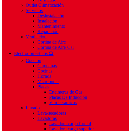
Outlet Climatización
Servicios
Desinstalación
Instalación
Mantenimiento
Reparación
Ventilación
Cortina de Aire
Cortina de Aire-Cal
Electrodomésticos 📺
Cocción
Campanas
Cocinas
Hornos
Microondas
Placas
Encimeras de Gas
Placas De Inducción
Vitrocerámicas
Lavado
Lava-secadoras
Lavadoras
Lavadora carga frontal
Lavadora carga superior