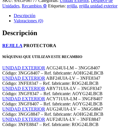
SKU:
9AGF06777
Categorías:
Unidad Exterior
,
Despiece de
Unidades
,
Recambios ⚙️
Etiquetas:
rejilla
,
rejilla unidad exterior
Descripción
Valoraciones (0)
Descripción
REJILLA
PROTECTORA
MÁQUINAS QUE UTILIZAN ESTE RECAMBIO
UNIDAD EXTERIOR
ACG24UI-LM – 3NGG8407
Código: 3NGG8407 – Ref. fabricante: AOHG24LBCB
UNIDAD EXTERIOR
ABF24UIA-LV – 3NFE8347
Código: 3NFE8347 – Ref. fabricante: ROG24LBCB
UNIDAD EXTERIOR
ABY71UIA-LV – 3NGF8347
Código: 3NGF8347 – Ref. fabricante: AOYG24LBCB
UNIDAD EXTERIOR
ACY71UIA-LM – 3NGF8407
Código: 3NGF8407 – Ref. fabricante: AOYG24LBCB
UNIDAD EXTERIOR
AUG24UIA-LV – 3NGG8847
Código: 3NGG8847 – Ref. fabricante: AOHG24LBCB
UNIDAD EXTERIOR
AUF24UIA-LV – 3NFE8847
Código: 3NFE8847 – Ref. fabricante: ROG24LBCB