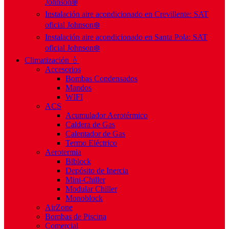
Johnson❄️
Instalación aire acondicionado en Crevillente: SAT
oficial Johnson❄️
Instalación aire acondicionado en Santa Pola: SAT
oficial Johnson❄️
Climatización 💧
Accesorios
Bombas Condensados
Mandos
WIFI
ACS
Acumulador Aerotérmico
Caldera de Gas
Calentador de Gas
Termo Eléctrico
Aerotermia
Biblock
Depósito de Inercia
Mini-Chiller
Modular Chiller
Monoblock
AirZone
Bombas de Piscina
Comercial