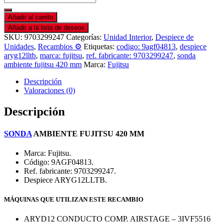
Añadir al carrito
Añadir a la lista de deseos
SKU:
9703299247
Categorías:
Unidad Interior
,
Despiece de
Unidades
,
Recambios ⚙️
Etiquetas:
codigo: 9agf04813
,
despiece
aryg12lltb
,
marca: fujitsu
,
ref. fabricante: 9703299247
,
sonda
ambiente fujitsu 420 mm
Marca:
Fujitsu
Descripción
Valoraciones (0)
Descripción
SONDA
AMBIENTE FUJITSU 420 MM
Marca: Fujitsu.
Código: 9AGF04813.
Ref. fabricante: 9703299247.
Despiece ARYG12LLTB.
MÁQUINAS QUE UTILIZAN ESTE RECAMBIO
ARYD12 CONDUCTO COMP. AIRSTAGE – 3IVF5516