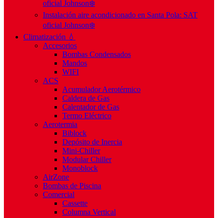
oficial Johnson❄️
Instalación aire acondicionado en Santa Pola: SAT
oficial Johnson❄️
Climatización 💧
Accesorios
Bombas Condensados
Mandos
WIFI
ACS
Acumulador Aerotérmico
Caldera de Gas
Calentador de Gas
Termo Eléctrico
Aerotermia
Biblock
Depósito de Inercia
Mini-Chiller
Modular Chiller
Monoblock
AirZone
Bombas de Piscina
Comercial
Cassette
Columna Vertical