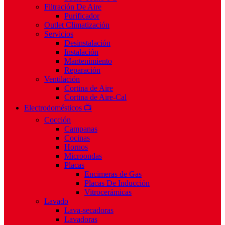
Filtración De Aire
Purificador
Outlet Climatización
Servicios
Desinstalación
Instalación
Mantenimiento
Reparación
Ventilación
Cortina de Aire
Cortina de Aire-Cal
Electrodomésticos 📺
Cocción
Campanas
Cocinas
Hornos
Microondas
Placas
Encimeras de Gas
Placas De Inducción
Vitrocerámicas
Lavado
Lava-secadoras
Lavadoras