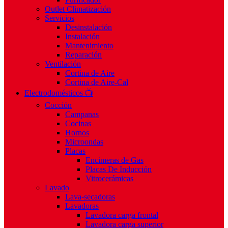
Outlet Climatización
Servicios
Desinstalación
Instalación
Mantenimiento
Reparación
Ventilación
Cortina de Aire
Cortina de Aire-Cal
Electrodomésticos 📺
Cocción
Campanas
Cocinas
Hornos
Microondas
Placas
Encimeras de Gas
Placas De Inducción
Vitrocerámicas
Lavado
Lava-secadoras
Lavadoras
Lavadora carga frontal
Lavadora carga superior