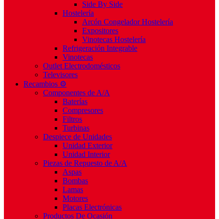
Side By Side
Hostelería
Arcón Congelador Hostelería
Expositores
Vinotecas Hostelería
Refrigeración Integrable
Vinotecas
Outlet Electrodomésticos
Televisores
Recambios ⚙️
Componentes de A/A
Baterías
Compresores
Filtros
Turbinas
Despiece de Unidades
Unidad Exterior
Unidad Interior
Piezas de Repuesto de A/A
Aspas
Bombas
Lamas
Motores
Placas Electrónicas
Productos De Ocasión