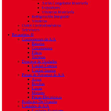
Arcón Congelador Hostelería
Expositores
Vinotecas Hostelería
Refrigeración Integrable
Vinotecas
Outlet Electrodomésticos
Televisores
Recambios ⚙️
Componentes de A/A
Baterías
Compresores
Filtros
Turbinas
Despiece de Unidades
Unidad Exterior
Unidad Interior
Piezas de Repuesto de A/A
Aspas
Bombas
Lamas
Motores
Placas Electrónicas
Productos De Ocasión
Unidades de A/A
Unidades Exteriores