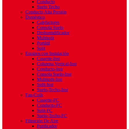
Conducto
Suelo Techo
Conducto Alta Presión
Doméstico
Calefactores
Consola Suelo
Deshumidificador
Multisplit
Portátil
Split
Equipos con Instalación
Cassette-Inst
Columna Vertical-Inst
Conducto-Inst
Consola Suelo-Inst
Multisplit-Inst
Split-Inst
Suelo-Techo-Inst
Fan-Coils
Cassette-FC
Conducto-FC
Split-FC
Suelo-Techo-FC
Filtración De Aire
Purificador