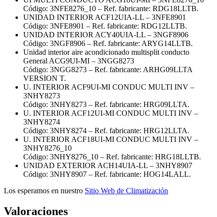
Código: 3NFE8276_10 – Ref. fabricante: RDG18LLTB.
UNIDAD INTERIOR ACF12UIA-LL – 3NFE8901
Código: 3NFE8901 – Ref. fabricante: RDG12LLTB.
UNIDAD INTERIOR ACY40UIA-LL – 3NGF8906
Código: 3NGF8906 – Ref. fabricante: ARYG14LLTB.
Unidad interior aire acondicionado multisplit conducto
General ACG9UI-MI – 3NGG8273
Código: 3NGG8273 – Ref. fabricante: ARHG09LLTA
VERSION T.
U. INTERIOR ACF9UI-MI CONDUC MULTI INV –
3NHY8273
Código: 3NHY8273 – Ref. fabricante: HRG09LLTA.
U. INTERIOR ACF12UI-MI CONDUC MULTI INV –
3NHY8274
Código: 3NHY8274 – Ref. fabricante: HRG12LLTA.
U. INTERIOR ACF18UI-MI CONDUC MULTI INV –
3NHY8276_10
Código: 3NHY8276_10 – Ref. fabricante: HRG18LLTB.
UNIDAD EXTERIOR ACH14UIA-LL – 3NHY8907
Código: 3NHY8907 – Ref. fabricante: HOG14LALL.
Los esperamos en nuestro
Sitio Web de Climatización
Valoraciones