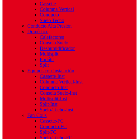
Cassette
Columna Vertical
Conducto
Suelo Techo
Conducto Alta Presión
Doméstico
Calefactores
Consola Suelo
Deshumidificador
Multisplit
Portátil
Split
Equipos con Instalación
Cassette-Inst
Columna Vertical-Inst
Conducto-Inst
Consola Suelo-Inst
Multisplit-Inst
Split-Inst
Suelo-Techo-Inst
Fan-Coils
Cassette-FC
Conducto-FC
Split-FC
Suelo-Techo-FC