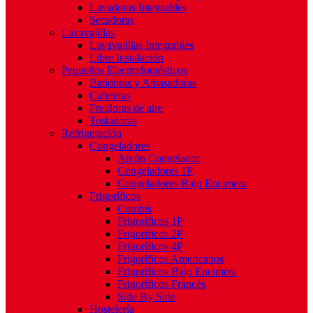
Lavadoras Integrables
Secadoras
Lavavajillas
Lavavajillas Integrables
Libre Instalación
Pequeños Electrodomésticos
Batidoras y Amasadoras
Cafeteras
Freidoras de aire
Tostadoras
Refrigeración
Congeladores
Arcón Congelador
Congeladores 1P
Congeladores Bajo Encimera
Frigoríficos
Combis
Frigoríficos 1P
Frigoríficos 2P
Frigoríficos 4P
Frigoríficos Americanos
Frigoríficos Bajo Encimera
Frigoríficos Francés
Side By Side
Hostelería