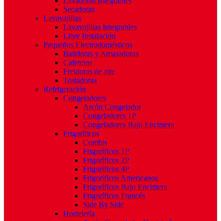
Lavadoras Integrables
Secadoras
Lavavajillas
Lavavajillas Integrables
Libre Instalación
Pequeños Electrodomésticos
Batidoras y Amasadoras
Cafeteras
Freidoras de aire
Tostadoras
Refrigeración
Congeladores
Arcón Congelador
Congeladores 1P
Congeladores Bajo Encimera
Frigoríficos
Combis
Frigoríficos 1P
Frigoríficos 2P
Frigoríficos 4P
Frigoríficos Americanos
Frigoríficos Bajo Encimera
Frigoríficos Francés
Side By Side
Hostelería