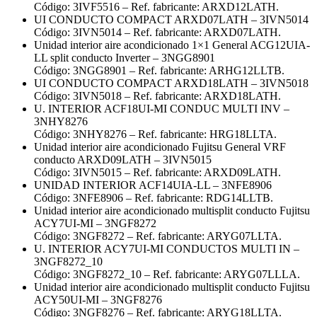
Código: 3IVF5516 – Ref. fabricante: ARXD12LATH.
UI CONDUCTO COMPACT ARXD07LATH – 3IVN5014
Código: 3IVN5014 – Ref. fabricante: ARXD07LATH.
Unidad interior aire acondicionado 1×1 General ACG12UIA-
LL split conducto Inverter – 3NGG8901
Código: 3NGG8901 – Ref. fabricante: ARHG12LLTB.
UI CONDUCTO COMPACT ARXD18LATH – 3IVN5018
Código: 3IVN5018 – Ref. fabricante: ARXD18LATH.
U. INTERIOR ACF18UI-MI CONDUC MULTI INV –
3NHY8276
Código: 3NHY8276 – Ref. fabricante: HRG18LLTA.
Unidad interior aire acondicionado Fujitsu General VRF
conducto ARXD09LATH – 3IVN5015
Código: 3IVN5015 – Ref. fabricante: ARXD09LATH.
UNIDAD INTERIOR ACF14UIA-LL – 3NFE8906
Código: 3NFE8906 – Ref. fabricante: RDG14LLTB.
Unidad interior aire acondicionado multisplit conducto Fujitsu
ACY7UI-MI – 3NGF8272
Código: 3NGF8272 – Ref. fabricante: ARYG07LLTA.
U. INTERIOR ACY7UI-MI CONDUCTOS MULTI IN –
3NGF8272_10
Código: 3NGF8272_10 – Ref. fabricante: ARYG07LLLA.
Unidad interior aire acondicionado multisplit conducto Fujitsu
ACY50UI-MI – 3NGF8276
Código: 3NGF8276 – Ref. fabricante: ARYG18LLTA.