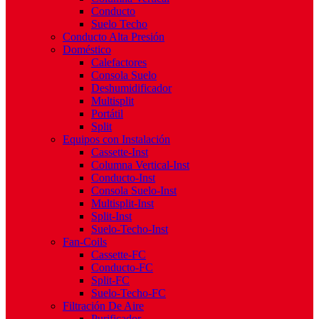
Conducto
Suelo Techo
Conducto Alta Presión
Doméstico
Calefactores
Consola Suelo
Deshumidificador
Multisplit
Portátil
Split
Equipos con Instalación
Cassette-Inst
Columna Vertical-Inst
Conducto-Inst
Consola Suelo-Inst
Multisplit-Inst
Split-Inst
Suelo-Techo-Inst
Fan-Coils
Cassette-FC
Conducto-FC
Split-FC
Suelo-Techo-FC
Filtración De Aire
Purificador