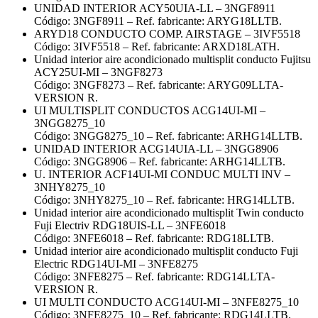
UNIDAD INTERIOR ACY50UIA-LL – 3NGF8911
Código: 3NGF8911 – Ref. fabricante: ARYG18LLTB.
ARYD18 CONDUCTO COMP. AIRSTAGE – 3IVF5518
Código: 3IVF5518 – Ref. fabricante: ARXD18LATH.
Unidad interior aire acondicionado multisplit conducto Fujitsu
ACY25UI-MI – 3NGF8273
Código: 3NGF8273 – Ref. fabricante: ARYG09LLTA-
VERSION R.
UI MULTISPLIT CONDUCTOS ACG14UI-MI –
3NGG8275_10
Código: 3NGG8275_10 – Ref. fabricante: ARHG14LLTB.
UNIDAD INTERIOR ACG14UIA-LL – 3NGG8906
Código: 3NGG8906 – Ref. fabricante: ARHG14LLTB.
U. INTERIOR ACF14UI-MI CONDUC MULTI INV –
3NHY8275_10
Código: 3NHY8275_10 – Ref. fabricante: HRG14LLTB.
Unidad interior aire acondicionado multisplit Twin conducto
Fuji Electriv RDG18UIS-LL – 3NFE6018
Código: 3NFE6018 – Ref. fabricante: RDG18LLTB.
Unidad interior aire acondicionado multisplit conducto Fuji
Electric RDG14UI-MI – 3NFE8275
Código: 3NFE8275 – Ref. fabricante: RDG14LLTA-
VERSION R.
UI MULTI CONDUCTO ACG14UI-MI – 3NFE8275_10
Código: 3NFE8275_10 – Ref. fabricante: RDG14LLTB.