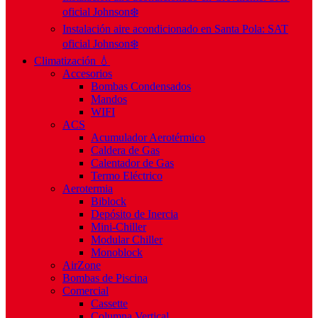
oficial Johnson❄️
Instalación aire acondicionado en Santa Pola: SAT
oficial Johnson❄️
Climatización 💧
Accesorios
Bombas Condensados
Mandos
WIFI
ACS
Acumulador Aerotérmico
Caldera de Gas
Calentador de Gas
Termo Eléctrico
Aerotermia
Biblock
Depósito de Inercia
Mini-Chiller
Modular Chiller
Monoblock
AirZone
Bombas de Piscina
Comercial
Cassette
Columna Vertical