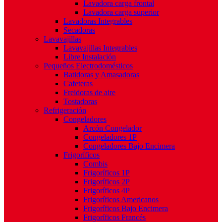
Lavadora carga frontal
Lavadora carga superior
Lavadoras Integrables
Secadoras
Lavavajillas
Lavavajillas Integrables
Libre Instalación
Pequeños Electrodomésticos
Batidoras y Amasadoras
Cafeteras
Freidoras de aire
Tostadoras
Refrigeración
Congeladores
Arcón Congelador
Congeladores 1P
Congeladores Bajo Encimera
Frigoríficos
Combis
Frigoríficos 1P
Frigoríficos 2P
Frigoríficos 4P
Frigoríficos Americanos
Frigoríficos Bajo Encimera
Frigoríficos Francés