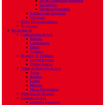
Arcón Congelador Hostelería
Expositores
Vinotecas Hostelería
Refrigeración Integrable
Vinotecas
Outlet Electrodomésticos
Televisores
Recambios ⚙️
Componentes de A/A
Baterías
Compresores
Filtros
Turbinas
Despiece de Unidades
Unidad Exterior
Unidad Interior
Piezas de Repuesto de A/A
Aspas
Bombas
Lamas
Motores
Placas Electrónicas
Productos De Ocasión
Unidades de A/A
Unidades Exteriores