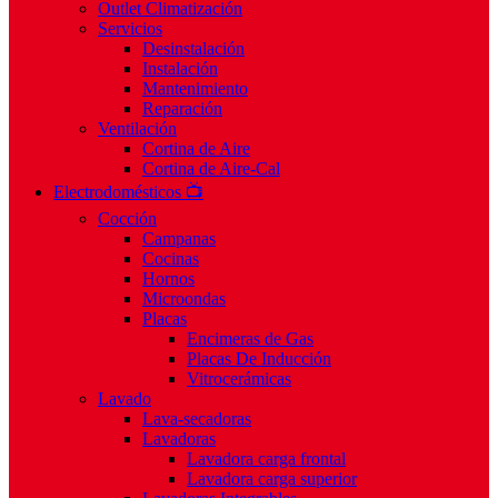
Outlet Climatización
Servicios
Desinstalación
Instalación
Mantenimiento
Reparación
Ventilación
Cortina de Aire
Cortina de Aire-Cal
Electrodomésticos 📺
Cocción
Campanas
Cocinas
Hornos
Microondas
Placas
Encimeras de Gas
Placas De Inducción
Vitrocerámicas
Lavado
Lava-secadoras
Lavadoras
Lavadora carga frontal
Lavadora carga superior