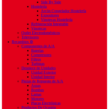
Side By Side
Hostelería
Arcón Congelador Hostelería
Expositores
Vinotecas Hostelería
Refrigeración Integrable
Vinotecas
Outlet Electrodomésticos
Televisores
Recambios ⚙️
Componentes de A/A
Baterías
Compresores
Filtros
Turbinas
Despiece de Unidades
Unidad Exterior
Unidad Interior
Piezas de Repuesto de A/A
Aspas
Bombas
Lamas
Motores
Placas Electrónicas
Productos De Ocasión