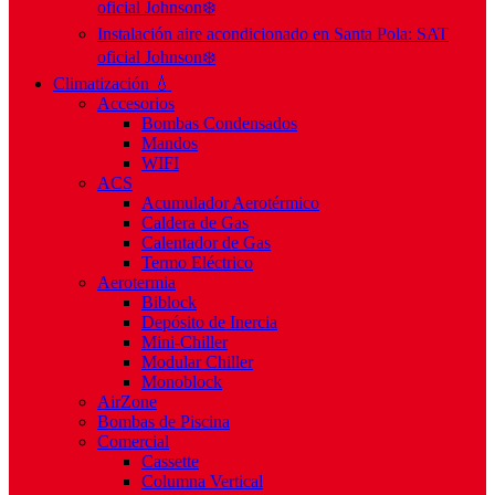
oficial Johnson❄️
Instalación aire acondicionado en Santa Pola: SAT
oficial Johnson❄️
Climatización 💧
Accesorios
Bombas Condensados
Mandos
WIFI
ACS
Acumulador Aerotérmico
Caldera de Gas
Calentador de Gas
Termo Eléctrico
Aerotermia
Biblock
Depósito de Inercia
Mini-Chiller
Modular Chiller
Monoblock
AirZone
Bombas de Piscina
Comercial
Cassette
Columna Vertical