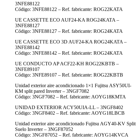
3NFE88122
Código: 3NFE88122 – Ref. fabricante: ROG22KATA
UE CASSETTE ECO AUF24-KA ROG24KATA –
3NFE88127
Código: 3NFE88127 – Ref. fabricante: ROG24KATA
UE CASSETTE ECO 3D AUF24-KA ROG24KATA –
3NFE88142
Código: 3NFE88142 – Ref. fabricante: ROG24KATA
UE CONDUCTO AP ACF22-KH ROG22KBTB –
3NFE89107
Código: 3NFE89107 – Ref. fabricante: ROG22KBTB
Unidad exterior aire acondicionado 1×1 Fujitsu ASY50UI-
KM split pared Inverter – 3NGF7082
Código: 3NGF7082 – Ref. fabricante: AOYG18KMTA
UNIDAD EXTERIOR ACY50UIA-LL – 3NGF8402
Código: 3NGF8402 – Ref. fabricante: AOYG18LBCB
Unidad exterior aire acondicionado Fujitsu AGY40-KV Split
Suelo Inverter – 3NGF87052
Código: 3NGF87052 – Ref. fabricante: AOYG14KVCA