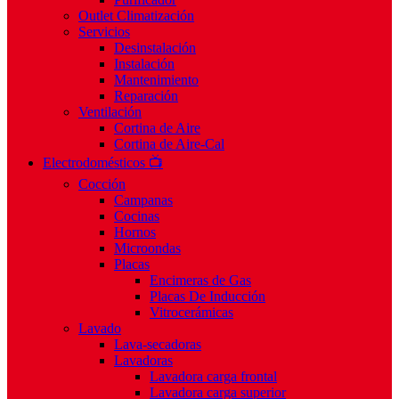
Outlet Climatización
Servicios
Desinstalación
Instalación
Mantenimiento
Reparación
Ventilación
Cortina de Aire
Cortina de Aire-Cal
Electrodomésticos 📺
Cocción
Campanas
Cocinas
Hornos
Microondas
Placas
Encimeras de Gas
Placas De Inducción
Vitrocerámicas
Lavado
Lava-secadoras
Lavadoras
Lavadora carga frontal
Lavadora carga superior