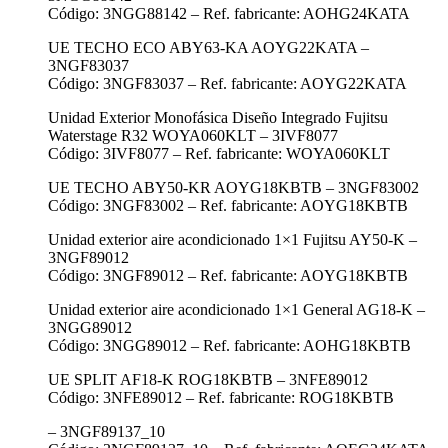
Código: 3NGG88142 – Ref. fabricante: AOHG24KATA
UE TECHO ECO ABY63-KA AOYG22KATA –
3NGF83037
Código: 3NGF83037 – Ref. fabricante: AOYG22KATA
Unidad Exterior Monofásica Diseño Integrado Fujitsu
Waterstage R32 WOYA060KLT – 3IVF8077
Código: 3IVF8077 – Ref. fabricante: WOYA060KLT
UE TECHO ABY50-KR AOYG18KBTB – 3NGF83002
Código: 3NGF83002 – Ref. fabricante: AOYG18KBTB
Unidad exterior aire acondicionado 1×1 Fujitsu AY50-K –
3NGF89012
Código: 3NGF89012 – Ref. fabricante: AOYG18KBTB
Unidad exterior aire acondicionado 1×1 General AG18-K –
3NGG89012
Código: 3NGG89012 – Ref. fabricante: AOHG18KBTB
UE SPLIT AF18-K ROG18KBTB – 3NFE89012
Código: 3NFE89012 – Ref. fabricante: ROG18KBTB
– 3NGF89137_10