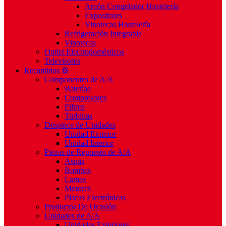
Arcón Congelador Hostelería
Expositores
Vinotecas Hostelería
Refrigeración Integrable
Vinotecas
Outlet Electrodomésticos
Televisores
Recambios ⚙️
Componentes de A/A
Baterías
Compresores
Filtros
Turbinas
Despiece de Unidades
Unidad Exterior
Unidad Interior
Piezas de Repuesto de A/A
Aspas
Bombas
Lamas
Motores
Placas Electrónicas
Productos De Ocasión
Unidades de A/A
Unidades Exteriores