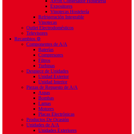
Arcón Congelador Hostelería
Expositores
Vinotecas Hostelería
Refrigeración Integrable
Vinotecas
Outlet Electrodomésticos
Televisores
Recambios ⚙️
Componentes de A/A
Baterías
Compresores
Filtros
Turbinas
Despiece de Unidades
Unidad Exterior
Unidad Interior
Piezas de Repuesto de A/A
Aspas
Bombas
Lamas
Motores
Placas Electrónicas
Productos De Ocasión
Unidades de A/A
Unidades Exteriores