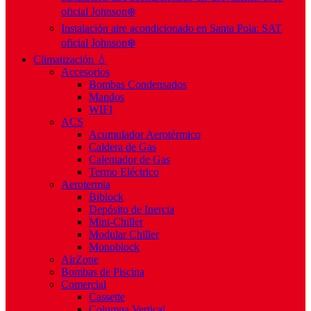
oficial Johnson❄️
Instalación aire acondicionado en Santa Pola: SAT
oficial Johnson❄️
Climatización 💧
Accesorios
Bombas Condensados
Mandos
WIFI
ACS
Acumulador Aerotérmico
Caldera de Gas
Calentador de Gas
Termo Eléctrico
Aerotermia
Biblock
Depósito de Inercia
Mini-Chiller
Modular Chiller
Monoblock
AirZone
Bombas de Piscina
Comercial
Cassette
Columna Vertical