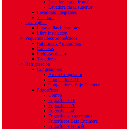
Lavadora carga frontal
Lavadora carga superior
Lavadoras Integrables
Secadoras
Lavavajillas
Lavavajillas Integrables
Libre Instalación
Pequeños Electrodomésticos
Batidoras y Amasadoras
Cafeteras
Freidoras de aire
Tostadoras
Refrigeración
Congeladores
Arcón Congelador
Congeladores 1P
Congeladores Bajo Encimera
Frigoríficos
Combis
Frigoríficos 1P
Frigoríficos 2P
Frigoríficos 4P
Frigoríficos Americanos
Frigoríficos Bajo Encimera
Frigoríficos Francés