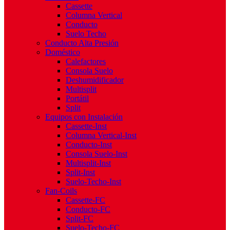
Cassette
Columna Vertical
Conducto
Suelo Techo
Conducto Alta Presión
Doméstico
Calefactores
Consola Suelo
Deshumidificador
Multisplit
Portátil
Split
Equipos con Instalación
Cassette-Inst
Columna Vertical-Inst
Conducto-Inst
Consola Suelo-Inst
Multisplit-Inst
Split-Inst
Suelo-Techo-Inst
Fan-Coils
Cassette-FC
Conducto-FC
Split-FC
Suelo-Techo-FC