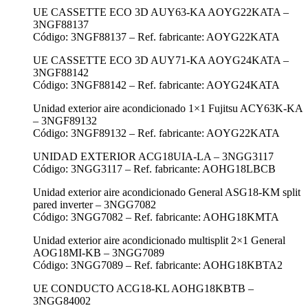
UE CASSETTE ECO 3D AUY63-KA AOYG22KATA –
3NGF88137
Código: 3NGF88137 – Ref. fabricante: AOYG22KATA
UE CASSETTE ECO 3D AUY71-KA AOYG24KATA –
3NGF88142
Código: 3NGF88142 – Ref. fabricante: AOYG24KATA
Unidad exterior aire acondicionado 1×1 Fujitsu ACY63K-KA
– 3NGF89132
Código: 3NGF89132 – Ref. fabricante: AOYG22KATA
UNIDAD EXTERIOR ACG18UIA-LA – 3NGG3117
Código: 3NGG3117 – Ref. fabricante: AOHG18LBCB
Unidad exterior aire acondicionado General ASG18-KM split
pared inverter – 3NGG7082
Código: 3NGG7082 – Ref. fabricante: AOHG18KMTA
Unidad exterior aire acondicionado multisplit 2×1 General
AOG18MI-KB – 3NGG7089
Código: 3NGG7089 – Ref. fabricante: AOHG18KBTA2
UE CONDUCTO ACG18-KL AOHG18KBTB –
3NGG84002