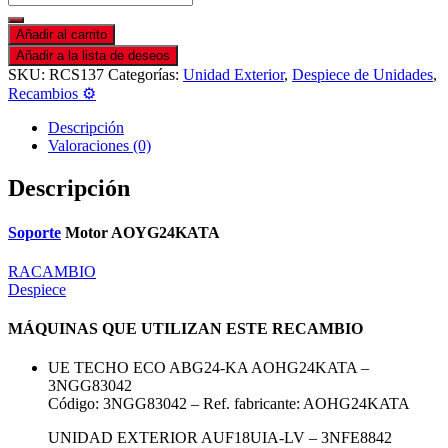
Añadir al carrito
Añadir a la lista de deseos
SKU:
RCS137
Categorías:
Unidad Exterior
,
Despiece de Unidades
,
Recambios ⚙️
Descripción
Valoraciones (0)
Descripción
Soporte
Motor AOYG24KATA
RACAMBIO
Despiece
MÁQUINAS QUE UTILIZAN ESTE RECAMBIO
UE TECHO ECO ABG24-KA AOHG24KATA –
3NGG83042
Código: 3NGG83042 – Ref. fabricante: AOHG24KATA
UNIDAD EXTERIOR AUF18UIA-LV – 3NFE8842