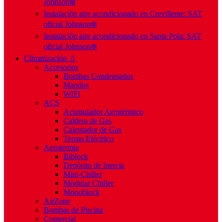
Johnson❄️
Instalación aire acondicionado en Crevillente: SAT
oficial Johnson❄️
Instalación aire acondicionado en Santa Pola: SAT
oficial Johnson❄️
Climatización 💧
Accesorios
Bombas Condensados
Mandos
WIFI
ACS
Acumulador Aerotérmico
Caldera de Gas
Calentador de Gas
Termo Eléctrico
Aerotermia
Biblock
Depósito de Inercia
Mini-Chiller
Modular Chiller
Monoblock
AirZone
Bombas de Piscina
Comercial