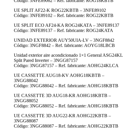
Código: 3NFE89062 – Ref. fabricante: ROG18KBTB
UE SPLIT AF22-K ROG22KBTB – 3NFE89102
Código: 3NFE89102 – Ref. fabricante: ROG22KBTB
UE SPLIT ECO AF24-KA ROG24KATA – 3NFE89137
Código: 3NFE89137 – Ref. fabricante: ROG24KATA
UNIDAD EXTERIOR AUY50UIA-LV – 3NGF8842
Código: 3NGF8842 – Ref. fabricante: AOYG18LBCB
Unidad exterior aire acondicionado 1×1 General ASG24KL
Split Pared Inverter – 3NGG87157
Código: 3NGG87157 – Ref. fabricante: AOHG24KLCA
UE CASSETTE AUG18-KV AOHG18KBTB –
3NGG88042
Código: 3NGG88042 – Ref. fabricante: AOHG18KBTB
UE CASSETTE 3D AUG18-KR AOHG18KBTB –
3NGG88052
Código: 3NGG88052 – Ref. fabricante: AOHG18KBTB
UE CASSETTE 3D AUG22-KR AOHG22KBTB –
3NGG88087
Código: 3NGG88087 – Ref. fabricante: AOHG22KBTB