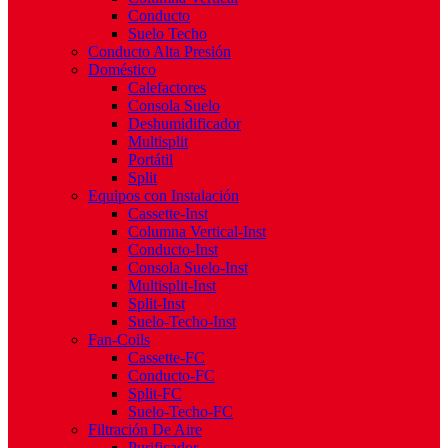
Conducto
Suelo Techo
Conducto Alta Presión
Doméstico
Calefactores
Consola Suelo
Deshumidificador
Multisplit
Portátil
Split
Equipos con Instalación
Cassette-Inst
Columna Vertical-Inst
Conducto-Inst
Consola Suelo-Inst
Multisplit-Inst
Split-Inst
Suelo-Techo-Inst
Fan-Coils
Cassette-FC
Conducto-FC
Split-FC
Suelo-Techo-FC
Filtración De Aire
Purificador