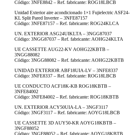
Código: 3NFE8842 – Ref. fabricante: ROG18LBCB
Unidad Exterior aire acondicionado 1×1 Fujielectric ASF24-
KL Split Pared Inverter – 3NFE87157
Código: 3NFE87157 – Ref. fabricante: ROG24KLCA
UN. EXTERIOR ASG24UIKLTA – 3NGG87037
Código: 3NGG87037 – Ref. fabricante: AOHG24KLTA
UE CASSETTE AUG22-KV AOHG22KBTB –
3NGG88082
Código: 3NGG88082 – Ref. fabricante: AOHG22KBTB
UNIDAD EXTERIOR ABF18UIA-LV – 3NFE8337
Código: 3NFE8337 – Ref. fabricante: ROG18LBCB
UE CONDUCTO ACF18K-KB ROG18KBTB –
3NFE84002
Código: 3NFE84002 – Ref. fabricante: ROG18KBTB
UN. EXTERIOR ACY50UIA-LA – 3NGF3117
Código: 3NGF3117 – Ref. fabricante: AOYG18LBCB
UE CASSETTE 3D AUY50-KR AOYG18KBTB –
3NGF88052
Código: 3NGF88052 – Ref. fabricante: AOYG18KBTB