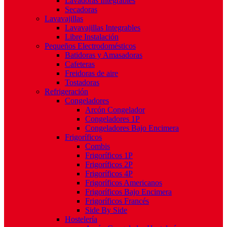
Lavadoras Integrables
Secadoras
Lavavajillas
Lavavajillas Integrables
Libre Instalación
Pequeños Electrodomésticos
Batidoras y Amasadoras
Cafeteras
Freidoras de aire
Tostadoras
Refrigeración
Congeladores
Arcón Congelador
Congeladores 1P
Congeladores Bajo Encimera
Frigoríficos
Combis
Frigoríficos 1P
Frigoríficos 2P
Frigoríficos 4P
Frigoríficos Americanos
Frigoríficos Bajo Encimera
Frigoríficos Francés
Side By Side
Hostelería