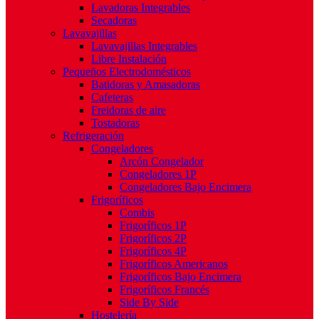
Lavadoras Integrables
Secadoras
Lavavajillas
Lavavajillas Integrables
Libre Instalación
Pequeños Electrodomésticos
Batidoras y Amasadoras
Cafeteras
Freidoras de aire
Tostadoras
Refrigeración
Congeladores
Arcón Congelador
Congeladores 1P
Congeladores Bajo Encimera
Frigoríficos
Combis
Frigoríficos 1P
Frigoríficos 2P
Frigoríficos 4P
Frigoríficos Americanos
Frigoríficos Bajo Encimera
Frigoríficos Francés
Side By Side
Hostelería