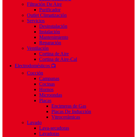
Filtración De Aire
Purificador
Outlet Climatización
Servicios
Desinstalación
Instalación
Mantenimiento
Reparación
Ventilación
Cortina de Aire
Cortina de Aire-Cal
Electrodomésticos 📺
Cocción
Campanas
Cocinas
Hornos
Microondas
Placas
Encimeras de Gas
Placas De Inducción
Vitrocerámicas
Lavado
Lava-secadoras
Lavadoras