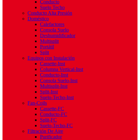
Conducto
Suelo Techo
Conducto Alta Presión
Doméstico
Calefactores
Consola Suelo
Deshumidificador
Multisplit
Portátil
Split
Equipos con Instalación
Cassette-Inst
Columna Vertical-Inst
Conducto-Inst
Consola Suelo-Inst
Multisplit-Inst
Split-Inst
Suelo-Techo-Inst
Fan-Coils
Cassette-FC
Conducto-FC
Split-FC
Suelo-Techo-FC
Filtración De Aire
Purificador