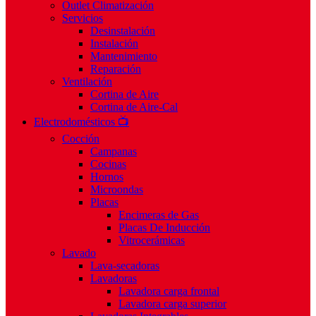
Outlet Climatización
Servicios
Desinstalación
Instalación
Mantenimiento
Reparación
Ventilación
Cortina de Aire
Cortina de Aire-Cal
Electrodomésticos 📺
Cocción
Campanas
Cocinas
Hornos
Microondas
Placas
Encimeras de Gas
Placas De Inducción
Vitrocerámicas
Lavado
Lava-secadoras
Lavadoras
Lavadora carga frontal
Lavadora carga superior