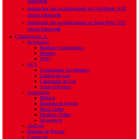
Johnson❄️
Instalación aire acondicionado en Crevillente: SAT
oficial Johnson❄️
Instalación aire acondicionado en Santa Pola: SAT
oficial Johnson❄️
Climatización 💧
Accesorios
Bombas Condensados
Mandos
WIFI
ACS
Acumulador Aerotérmico
Caldera de Gas
Calentador de Gas
Termo Eléctrico
Aerotermia
Biblock
Depósito de Inercia
Mini-Chiller
Modular Chiller
Monoblock
AirZone
Bombas de Piscina
Comercial