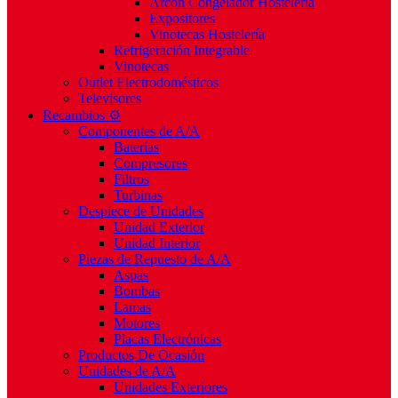
Arcón Congelador Hostelería
Expositores
Vinotecas Hostelería
Refrigeración Integrable
Vinotecas
Outlet Electrodomésticos
Televisores
Recambios ⚙️
Componentes de A/A
Baterías
Compresores
Filtros
Turbinas
Despiece de Unidades
Unidad Exterior
Unidad Interior
Piezas de Repuesto de A/A
Aspas
Bombas
Lamas
Motores
Placas Electrónicas
Productos De Ocasión
Unidades de A/A
Unidades Exteriores