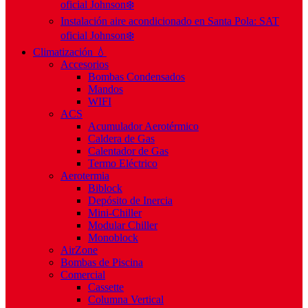
oficial Johnson❄️
Instalación aire acondicionado en Santa Pola: SAT
oficial Johnson❄️
Climatización 💧
Accesorios
Bombas Condensados
Mandos
WIFI
ACS
Acumulador Aerotérmico
Caldera de Gas
Calentador de Gas
Termo Eléctrico
Aerotermia
Biblock
Depósito de Inercia
Mini-Chiller
Modular Chiller
Monoblock
AirZone
Bombas de Piscina
Comercial
Cassette
Columna Vertical