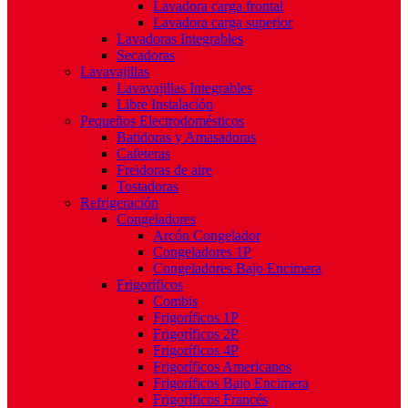
Lavadora carga frontal
Lavadora carga superior
Lavadoras Integrables
Secadoras
Lavavajillas
Lavavajillas Integrables
Libre Instalación
Pequeños Electrodomésticos
Batidoras y Amasadoras
Cafeteras
Freidoras de aire
Tostadoras
Refrigeración
Congeladores
Arcón Congelador
Congeladores 1P
Congeladores Bajo Encimera
Frigoríficos
Combis
Frigoríficos 1P
Frigoríficos 2P
Frigoríficos 4P
Frigoríficos Americanos
Frigoríficos Bajo Encimera
Frigoríficos Francés