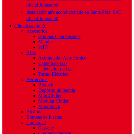
oficial Johnson❄️
Instalación aire acondicionado en Santa Pola: SAT
oficial Johnson❄️
Climatización 💧
Accesorios
Bombas Condensados
Mandos
WIFI
ACS
Acumulador Aerotérmico
Caldera de Gas
Calentador de Gas
Termo Eléctrico
Aerotermia
Biblock
Depósito de Inercia
Mini-Chiller
Modular Chiller
Monoblock
AirZone
Bombas de Piscina
Comercial
Cassette
Columna Vertical