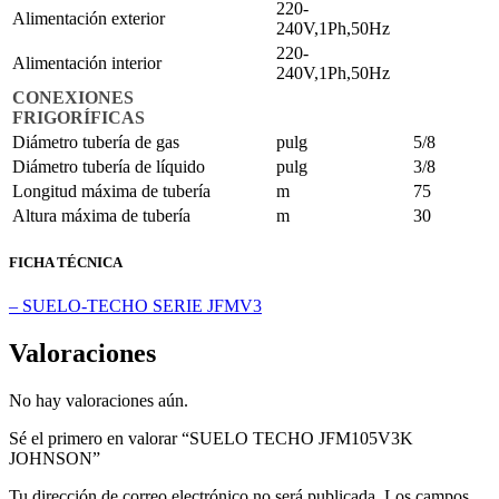
220-
Alimentación exterior
240V,1Ph,50Hz
220-
Alimentación interior
240V,1Ph,50Hz
CONEXIONES
FRIGORÍFICAS
Diámetro tubería de gas
pulg
5/8
Diámetro tubería de líquido
pulg
3/8
Longitud máxima de tubería
m
75
Altura máxima de tubería
m
30
FICHA TÉCNICA
– SUELO-TECHO SERIE JFMV3
Valoraciones
No hay valoraciones aún.
Sé el primero en valorar “SUELO TECHO JFM105V3K
JOHNSON”
Tu dirección de correo electrónico no será publicada.
Los campos