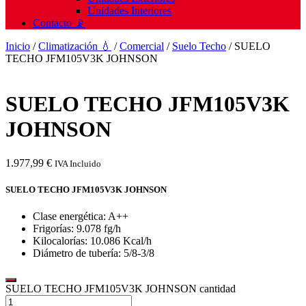
Unidades Interiores
Contacto 📡
Inicio
/
Climatización 💧
/
Comercial
/
Suelo Techo
/ SUELO
TECHO JFM105V3K JOHNSON
SUELO TECHO JFM105V3K
JOHNSON
1.977,99
€
IVA Incluido
SUELO TECHO JFM105V3K JOHNSON
Clase energética: A++
Frigorías: 9.078 fg/h
Kilocalorías: 10.086 Kcal/h
Diámetro de tubería: 5/8-3/8
SUELO TECHO JFM105V3K JOHNSON cantidad