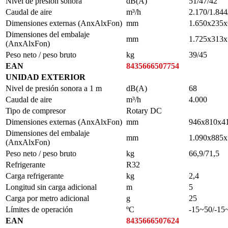
Nivel de presión sonora
dB(A)
51/47/42
Caudal de aire
m³/h
2.170/1.844
Dimensiones externas (AnxAlxFon)
mm
1.650x235x
Dimensiones del embalaje
mm
1.725x313x
(AnxAlxFon)
Peso neto / peso bruto
kg
39/45
EAN
8435666507754
UNIDAD EXTERIOR
Nivel de presión sonora a 1 m
dB(A)
68
Caudal de aire
m³/h
4.000
Tipo de compresor
Rotary DC
Dimensiones externas (AnxAlxFon)
mm
946x810x4
Dimensiones del embalaje
mm
1.090x885x
(AnxAlxFon)
Peso neto / peso bruto
kg
66,9/71,5
Refrigerante
R32
Carga refrigerante
kg
2,4
Longitud sin carga adicional
m
5
Carga por metro adicional
g
25
Límites de operación
ºC
-15~50/-15
EAN
8435666507624