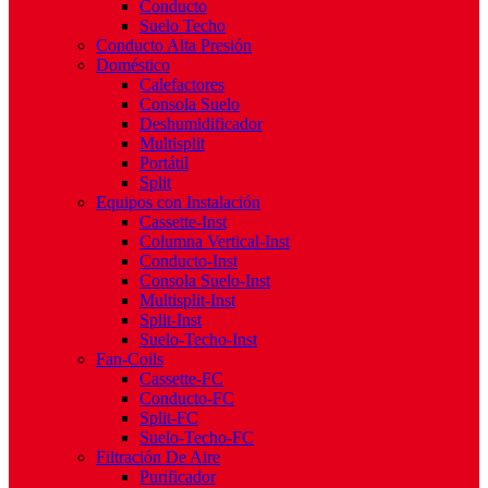
Conducto
Suelo Techo
Conducto Alta Presión
Doméstico
Calefactores
Consola Suelo
Deshumidificador
Multisplit
Portátil
Split
Equipos con Instalación
Cassette-Inst
Columna Vertical-Inst
Conducto-Inst
Consola Suelo-Inst
Multisplit-Inst
Split-Inst
Suelo-Techo-Inst
Fan-Coils
Cassette-FC
Conducto-FC
Split-FC
Suelo-Techo-FC
Filtración De Aire
Purificador