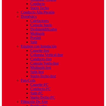
Conducto
Suelo Techo
Conducto Alta Presión
Doméstico
Calefactores
Consola Suelo
Deshumidificador
Multisplit
Portátil
Split
Equipos con Instalación
Cassette-Inst
Columna Vertical-Inst
Conducto-Inst
Consola Suelo-Inst
Multisplit-Inst
Split-Inst
Suelo-Techo-Inst
Fan-Coils
Cassette-FC
Conducto-FC
Split-FC
Suelo-Techo-FC
Filtración De Aire
Purificador