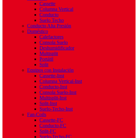
Cassette
Columna Vertical
Conducto
Suelo Techo
Conducto Alta Presión
Doméstico
Calefactores
Consola Suelo
Deshumidificador
Multisplit
Portátil
Split
Equipos con Instalación
Cassette-Inst
Columna Vertical-Inst
Conducto-Inst
Consola Suelo-Inst
Multisplit-Inst
Split-Inst
Suelo-Techo-Inst
Fan-Coils
Cassette-FC
Conducto-FC
Split-FC
Suelo-Techo-FC