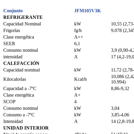
Conjunto
JFM105V3K
REFRIGERANTE
Capacidad Nominal
kW
10,55 (2,73
Frigorías
fg/h
9.078 (2,34
Clase energética
A++
SEER
6,1
Consumo nominal
kW
3,9 (0,90-4,
intensidad
A
17 (4,2-19,0
CALEFACCIÓN
Capacidad nominal
kW
11,72 (2,78
10,086 (2,4
Kilocalorías
Kcal/h
10.994)
Capacidad a -7ºC
kW
8,86-9,32
Clase energética
A+
SCOP
4
Consumo nominal
kW
3,04
Consumo a -7ºC
kW
3,85-4,06
Intensidad
A
14 (2,8-19,8
UNIDAD INTERIOR