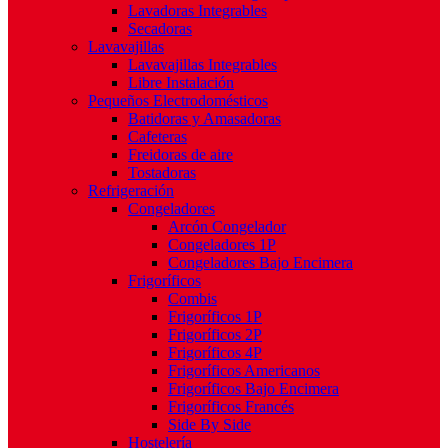
Lavadoras Integrables
Secadoras
Lavavajillas
Lavavajillas Integrables
Libre Instalación
Pequeños Electrodomésticos
Batidoras y Amasadoras
Cafeteras
Freidoras de aire
Tostadoras
Refrigeración
Congeladores
Arcón Congelador
Congeladores 1P
Congeladores Bajo Encimera
Frigoríficos
Combis
Frigoríficos 1P
Frigoríficos 2P
Frigoríficos 4P
Frigoríficos Americanos
Frigoríficos Bajo Encimera
Frigoríficos Francés
Side By Side
Hostelería