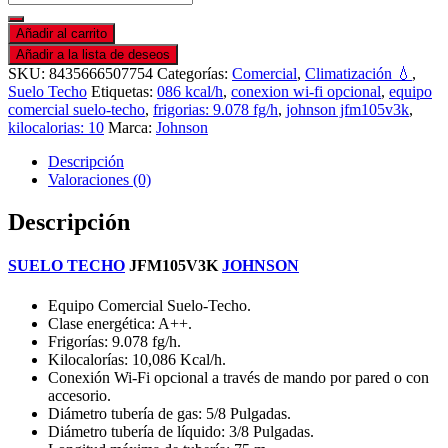
Añadir al carrito
Añadir a la lista de deseos
SKU:
8435666507754
Categorías:
Comercial
,
Climatización 💧
,
Suelo Techo
Etiquetas:
086 kcal/h
,
conexion wi-fi opcional
,
equipo
comercial suelo-techo
,
frigorias: 9.078 fg/h
,
johnson jfm105v3k
,
kilocalorias: 10
Marca:
Johnson
Descripción
Valoraciones (0)
Descripción
SUELO TECHO
JFM105V3K
JOHNSON
Equipo Comercial Suelo-Techo.
Clase energética: A++.
Frigorías: 9.078 fg/h.
Kilocalorías: 10,086 Kcal/h.
Conexión Wi-Fi opcional a través de mando por pared o con
accesorio.
Diámetro tubería de gas: 5/8 Pulgadas.
Diámetro tubería de líquido: 3/8 Pulgadas.