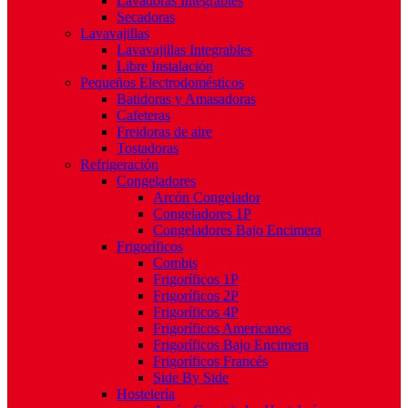
Lavadoras Integrables
Secadoras
Lavavajillas
Lavavajillas Integrables
Libre Instalación
Pequeños Electrodomésticos
Batidoras y Amasadoras
Cafeteras
Freidoras de aire
Tostadoras
Refrigeración
Congeladores
Arcón Congelador
Congeladores 1P
Congeladores Bajo Encimera
Frigoríficos
Combis
Frigoríficos 1P
Frigoríficos 2P
Frigoríficos 4P
Frigoríficos Americanos
Frigoríficos Bajo Encimera
Frigoríficos Francés
Side By Side
Hostelería