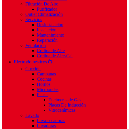
Filtración De Aire
Purificador
Outlet Climatización
Servicios
Desinstalación
Instalación
Mantenimiento
Reparación
Ventilación
Cortina de Aire
Cortina de Aire-Cal
Electrodomésticos 📺
Cocción
Campanas
Cocinas
Hornos
Microondas
Placas
Encimeras de Gas
Placas De Inducción
Vitrocerámicas
Lavado
Lava-secadoras
Lavadoras