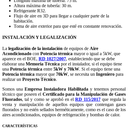
Longitud máxima de tubería: 75 m.
Altura máxima de tubería: 30 m.
Refrigerante R32.
Flujo de aire en 3D para llegar a cualquier parte de la
habitación.
Toma de aire exterior para que esté en constante renovación.
INSTALACIÓN Y LEGALIZACIÓN
La
legalización de la instalación
de equipos de
Aire
Acondicionado
con
Potencia térmica
mayor o igual a 5kW, que
aparece en el BOE,
RD 1027/2007
, estableciendo que se debe
elaborar una
Memoria Técnica
por el instalador, si el equipo tiene
una
Potencia térmica
entre
5kW y 70kW
. Si el equipo tiene una
Potencia térmica
mayor que
70kW
, se necesita un
Ingeniero
para
realizar un
Proyecto Técnico
.
Somos una
Empresa Instaladora Habilitada
y tenemos personal
técnico que poseen el
Certificado para la Manipulación de Gases
Fluorados
, tal y como se aprobó en el
RD 115/2017
que regula la
venta y manipulación de aquellos equipos que contengan gases
fluorados y no estén sellados herméticamente, como es el caso de los
aires acondicionados, equipos de refrigeración y bombas de calor.
CARACTERÍSTICAS