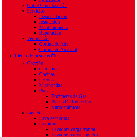
Outlet Climatización
Servicios
Desinstalación
Instalación
Mantenimiento
Reparación
Ventilación
Cortina de Aire
Cortina de Aire-Cal
Electrodomésticos 📺
Cocción
Campanas
Cocinas
Hornos
Microondas
Placas
Encimeras de Gas
Placas De Inducción
Vitrocerámicas
Lavado
Lava-secadoras
Lavadoras
Lavadora carga frontal
Lavadora carga superior