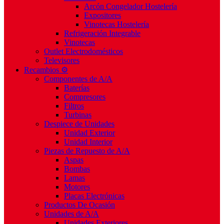
Arcón Congelador Hostelería
Expositores
Vinotecas Hostelería
Refrigeración Integrable
Vinotecas
Outlet Electrodomésticos
Televisores
Recambios ⚙️
Componentes de A/A
Baterías
Compresores
Filtros
Turbinas
Despiece de Unidades
Unidad Exterior
Unidad Interior
Piezas de Repuesto de A/A
Aspas
Bombas
Lamas
Motores
Placas Electrónicas
Productos De Ocasión
Unidades de A/A
Unidades Exteriores