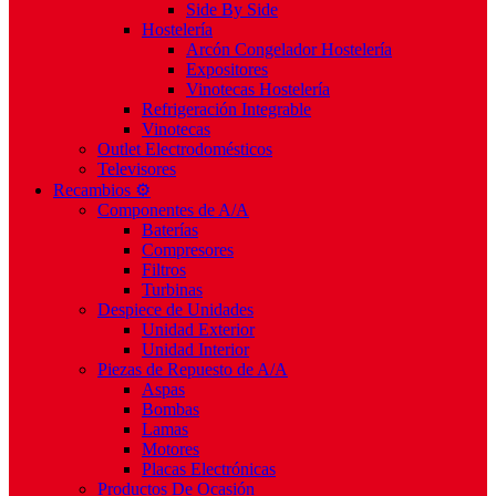
Side By Side
Hostelería
Arcón Congelador Hostelería
Expositores
Vinotecas Hostelería
Refrigeración Integrable
Vinotecas
Outlet Electrodomésticos
Televisores
Recambios ⚙️
Componentes de A/A
Baterías
Compresores
Filtros
Turbinas
Despiece de Unidades
Unidad Exterior
Unidad Interior
Piezas de Repuesto de A/A
Aspas
Bombas
Lamas
Motores
Placas Electrónicas
Productos De Ocasión