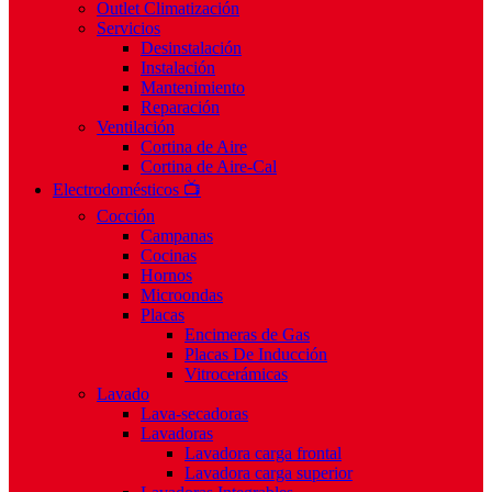
Outlet Climatización
Servicios
Desinstalación
Instalación
Mantenimiento
Reparación
Ventilación
Cortina de Aire
Cortina de Aire-Cal
Electrodomésticos 📺
Cocción
Campanas
Cocinas
Hornos
Microondas
Placas
Encimeras de Gas
Placas De Inducción
Vitrocerámicas
Lavado
Lava-secadoras
Lavadoras
Lavadora carga frontal
Lavadora carga superior