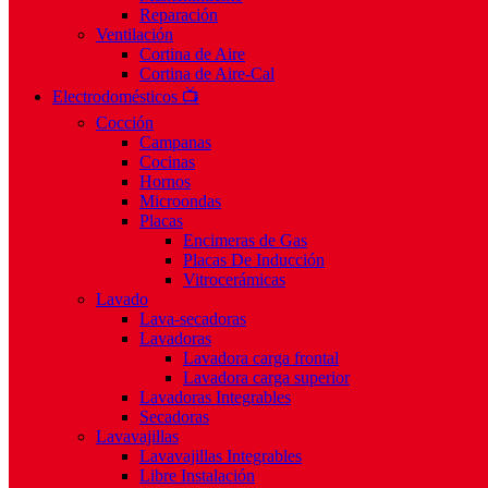
Reparación
Ventilación
Cortina de Aire
Cortina de Aire-Cal
Electrodomésticos 📺
Cocción
Campanas
Cocinas
Hornos
Microondas
Placas
Encimeras de Gas
Placas De Inducción
Vitrocerámicas
Lavado
Lava-secadoras
Lavadoras
Lavadora carga frontal
Lavadora carga superior
Lavadoras Integrables
Secadoras
Lavavajillas
Lavavajillas Integrables
Libre Instalación