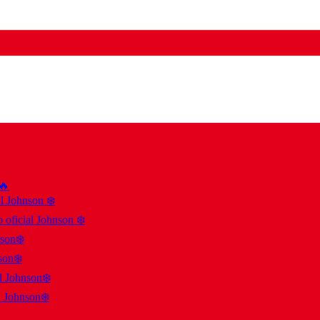
 🔥
al Johnson ❄️
 oficial Johnson ❄️
nson❄️
son❄️
al Johnson❄️
l Johnson❄️