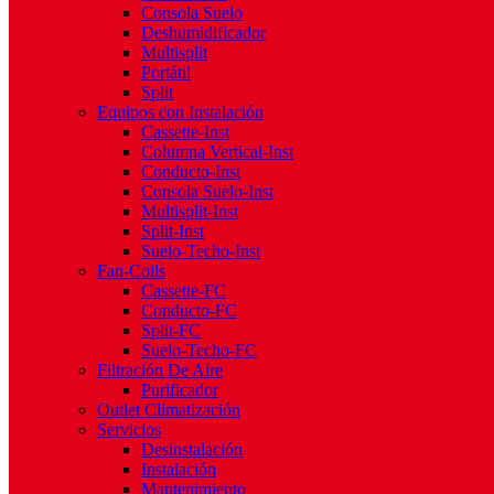
Consola Suelo
Deshumidificador
Multisplit
Portátil
Split
Equipos con Instalación
Cassette-Inst
Columna Vertical-Inst
Conducto-Inst
Consola Suelo-Inst
Multisplit-Inst
Split-Inst
Suelo-Techo-Inst
Fan-Coils
Cassette-FC
Conducto-FC
Split-FC
Suelo-Techo-FC
Filtración De Aire
Purificador
Outlet Climatización
Servicios
Desinstalación
Instalación
Mantenimiento