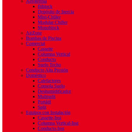
Aerotermia
Biblock
Depósito de Inercia
Mini-Chiller
Modular Chiller
Monoblock
AirZone
Bombas de Piscina
Comercial
Cassette
Columna Vertical
Conducto
Suelo Techo
Conducto Alta Presión
Doméstico
Calefactores
Consola Suelo
Deshumidificador
Multisplit
Portátil
Split
Equipos con Instalación
Cassette-Inst
Columna Vertical-Inst
Conducto-Inst