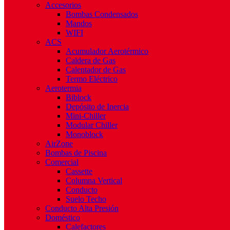
Accesorios
Bombas Condensados
Mandos
WIFI
ACS
Acumulador Aerotérmico
Caldera de Gas
Calentador de Gas
Termo Eléctrico
Aerotermia
Biblock
Depósito de Inercia
Mini-Chiller
Modular Chiller
Monoblock
AirZone
Bombas de Piscina
Comercial
Cassette
Columna Vertical
Conducto
Suelo Techo
Conducto Alta Presión
Doméstico
Calefactores