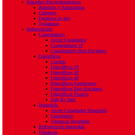
Pequeños Electrodomésticos
Batidoras y Amasadoras
Cafeteras
Freidoras de aire
Tostadoras
Refrigeración
Congeladores
Arcón Congelador
Congeladores 1P
Congeladores Bajo Encimera
Frigoríficos
Combis
Frigoríficos 1P
Frigoríficos 2P
Frigoríficos 4P
Frigoríficos Americanos
Frigoríficos Bajo Encimera
Frigoríficos Francés
Side By Side
Hostelería
Arcón Congelador Hostelería
Expositores
Vinotecas Hostelería
Refrigeración Integrable
Vinotecas