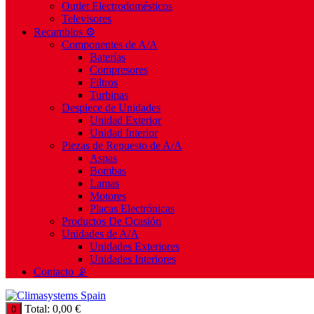
Outlet Electrodomésticos
Televisores
Recambios ⚙️
Componentes de A/A
Baterías
Compresores
Filtros
Turbinas
Despiece de Unidades
Unidad Exterior
Unidad Interior
Piezas de Repuesto de A/A
Aspas
Bombas
Lamas
Motores
Placas Electrónicas
Productos De Ocasión
Unidades de A/A
Unidades Exteriores
Unidades Interiores
Contacto 📡
Total:
0,00
€
0