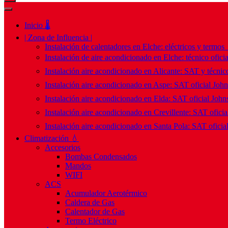
Inicio 🌡️
| Zona de Influencia |
Instalación de calentadores en Elche: eléctricos y termos
Instalación de aire acondicionado en Elche: técnico ofici
Instalación aire acondicionado en Alicante: SAT y técnico
Instalación aire acondicionado en Aspe: SAT oficial Joh
Instalación aire acondicionado en Elda: SAT oficial John
Instalación aire acondicionado en Crevillente: SAT ofici
Instalación aire acondicionado en Santa Pola: SAT oficia
Climatización 💧
Accesorios
Bombas Condensados
Mandos
WIFI
ACS
Acumulador Aerotérmico
Caldera de Gas
Calentador de Gas
Termo Eléctrico