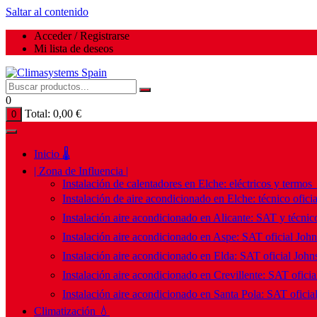
Saltar al contenido
Acceder / Registrarse
Mi lista de deseos
0
Total:
0,00
€
0
Inicio 🌡️
| Zona de Influencia |
Instalación de calentadores en Elche: eléctricos y termos
Instalación de aire acondicionado en Elche: técnico ofici
Instalación aire acondicionado en Alicante: SAT y técnico
Instalación aire acondicionado en Aspe: SAT oficial Joh
Instalación aire acondicionado en Elda: SAT oficial John
Instalación aire acondicionado en Crevillente: SAT ofici
Instalación aire acondicionado en Santa Pola: SAT oficia
Climatización 💧