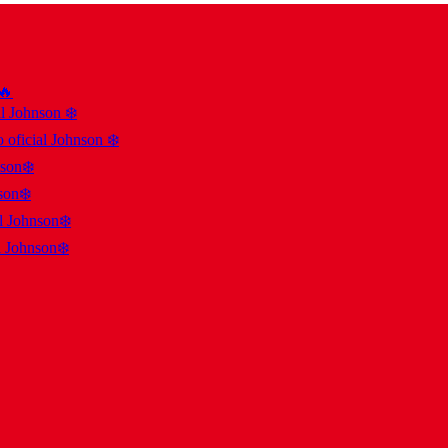
 🔥
al Johnson ❄️
 oficial Johnson ❄️
nson❄️
son❄️
al Johnson❄️
l Johnson❄️