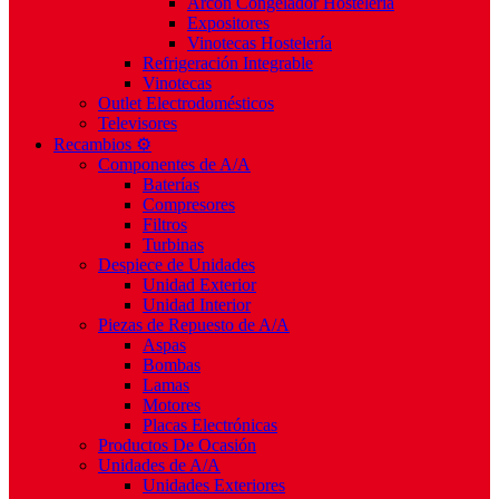
Arcón Congelador Hostelería
Expositores
Vinotecas Hostelería
Refrigeración Integrable
Vinotecas
Outlet Electrodomésticos
Televisores
Recambios ⚙️
Componentes de A/A
Baterías
Compresores
Filtros
Turbinas
Despiece de Unidades
Unidad Exterior
Unidad Interior
Piezas de Repuesto de A/A
Aspas
Bombas
Lamas
Motores
Placas Electrónicas
Productos De Ocasión
Unidades de A/A
Unidades Exteriores