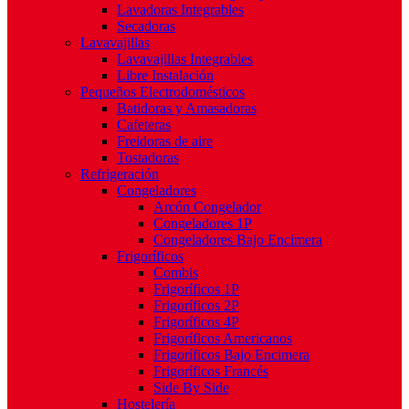
Lavadoras Integrables
Secadoras
Lavavajillas
Lavavajillas Integrables
Libre Instalación
Pequeños Electrodomésticos
Batidoras y Amasadoras
Cafeteras
Freidoras de aire
Tostadoras
Refrigeración
Congeladores
Arcón Congelador
Congeladores 1P
Congeladores Bajo Encimera
Frigoríficos
Combis
Frigoríficos 1P
Frigoríficos 2P
Frigoríficos 4P
Frigoríficos Americanos
Frigoríficos Bajo Encimera
Frigoríficos Francés
Side By Side
Hostelería