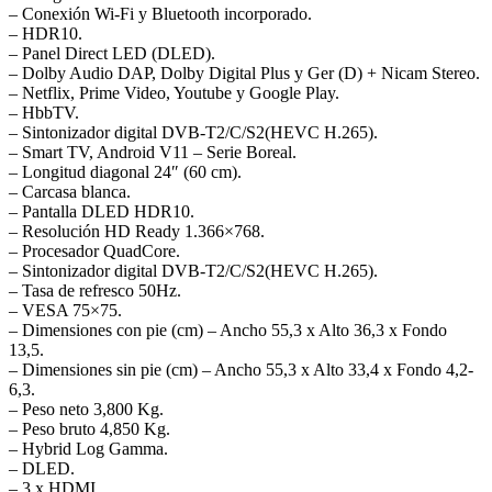
– Conexión Wi-Fi y Bluetooth incorporado.
– HDR10.
– Panel Direct LED (DLED).
– Dolby Audio DAP, Dolby Digital Plus y Ger (D) + Nicam Stereo.
– Netflix, Prime Video, Youtube y Google Play.
– HbbTV.
– Sintonizador digital DVB-T2/C/S2(HEVC H.265).
– Smart TV, Android V11 – Serie Boreal.
– Longitud diagonal 24″ (60 cm).
– Carcasa blanca.
– Pantalla DLED HDR10.
– Resolución HD Ready 1.366×768.
– Procesador QuadCore.
– Sintonizador digital DVB-T2/C/S2(HEVC H.265).
– Tasa de refresco 50Hz.
– VESA 75×75.
– Dimensiones con pie (cm) – Ancho 55,3 x Alto 36,3 x Fondo
13,5.
– Dimensiones sin pie (cm) – Ancho 55,3 x Alto 33,4 x Fondo 4,2-
6,3.
– Peso neto 3,800 Kg.
– Peso bruto 4,850 Kg.
– Hybrid Log Gamma.
– DLED.
– 3 x HDMI.