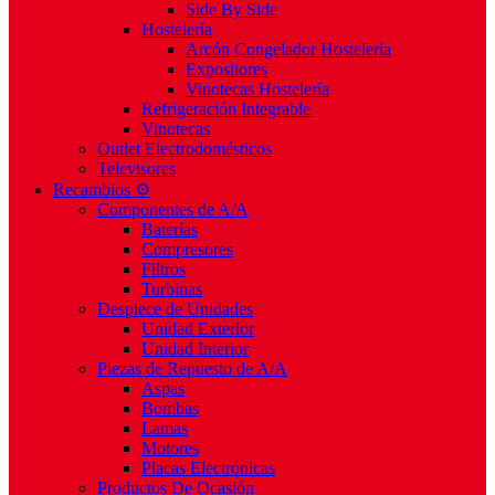
Side By Side
Hostelería
Arcón Congelador Hostelería
Expositores
Vinotecas Hostelería
Refrigeración Integrable
Vinotecas
Outlet Electrodomésticos
Televisores
Recambios ⚙️
Componentes de A/A
Baterías
Compresores
Filtros
Turbinas
Despiece de Unidades
Unidad Exterior
Unidad Interior
Piezas de Repuesto de A/A
Aspas
Bombas
Lamas
Motores
Placas Electrónicas
Productos De Ocasión