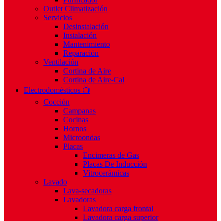
Outlet Climatización
Servicios
Desinstalación
Instalación
Mantenimiento
Reparación
Ventilación
Cortina de Aire
Cortina de Aire-Cal
Electrodomésticos 📺
Cocción
Campanas
Cocinas
Hornos
Microondas
Placas
Encimeras de Gas
Placas De Inducción
Vitrocerámicas
Lavado
Lava-secadoras
Lavadoras
Lavadora carga frontal
Lavadora carga superior