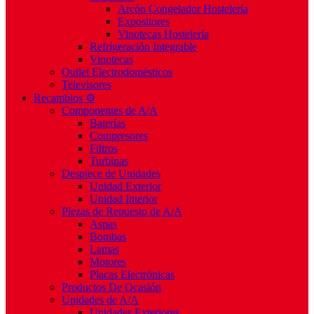
Arcón Congelador Hostelería
Expositores
Vinotecas Hostelería
Refrigeración Integrable
Vinotecas
Outlet Electrodomésticos
Televisores
Recambios ⚙️
Componentes de A/A
Baterías
Compresores
Filtros
Turbinas
Despiece de Unidades
Unidad Exterior
Unidad Interior
Piezas de Repuesto de A/A
Aspas
Bombas
Lamas
Motores
Placas Electrónicas
Productos De Ocasión
Unidades de A/A
Unidades Exteriores