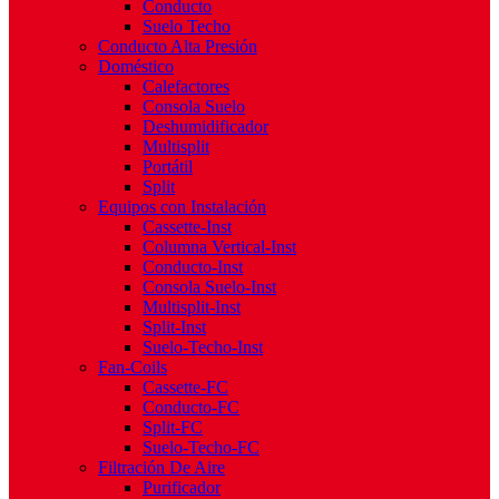
Conducto
Suelo Techo
Conducto Alta Presión
Doméstico
Calefactores
Consola Suelo
Deshumidificador
Multisplit
Portátil
Split
Equipos con Instalación
Cassette-Inst
Columna Vertical-Inst
Conducto-Inst
Consola Suelo-Inst
Multisplit-Inst
Split-Inst
Suelo-Techo-Inst
Fan-Coils
Cassette-FC
Conducto-FC
Split-FC
Suelo-Techo-FC
Filtración De Aire
Purificador