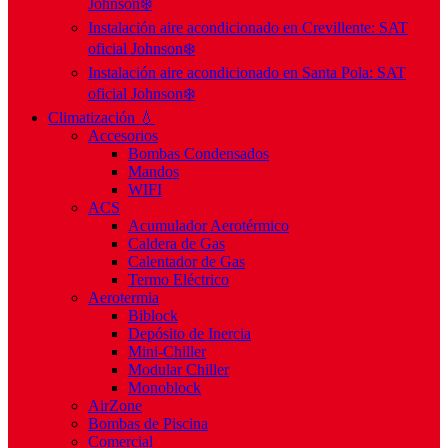
Johnson❄️
Instalación aire acondicionado en Crevillente: SAT
oficial Johnson❄️
Instalación aire acondicionado en Santa Pola: SAT
oficial Johnson❄️
Climatización 💧
Accesorios
Bombas Condensados
Mandos
WIFI
ACS
Acumulador Aerotérmico
Caldera de Gas
Calentador de Gas
Termo Eléctrico
Aerotermia
Biblock
Depósito de Inercia
Mini-Chiller
Modular Chiller
Monoblock
AirZone
Bombas de Piscina
Comercial