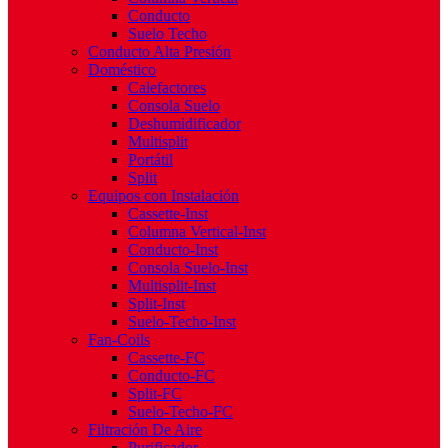
Conducto
Suelo Techo
Conducto Alta Presión
Doméstico
Calefactores
Consola Suelo
Deshumidificador
Multisplit
Portátil
Split
Equipos con Instalación
Cassette-Inst
Columna Vertical-Inst
Conducto-Inst
Consola Suelo-Inst
Multisplit-Inst
Split-Inst
Suelo-Techo-Inst
Fan-Coils
Cassette-FC
Conducto-FC
Split-FC
Suelo-Techo-FC
Filtración De Aire
Purificador