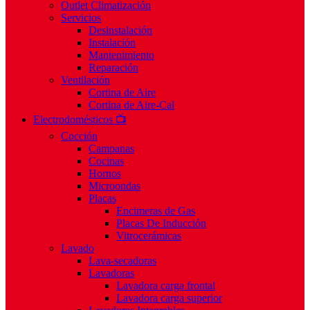
Outlet Climatización
Servicios
Desinstalación
Instalación
Mantenimiento
Reparación
Ventilación
Cortina de Aire
Cortina de Aire-Cal
Electrodomésticos 📺
Cocción
Campanas
Cocinas
Hornos
Microondas
Placas
Encimeras de Gas
Placas De Inducción
Vitrocerámicas
Lavado
Lava-secadoras
Lavadoras
Lavadora carga frontal
Lavadora carga superior