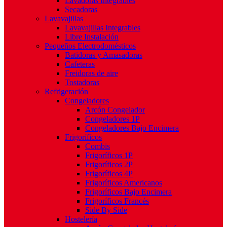
Lavadoras Integrables
Secadoras
Lavavajillas
Lavavajillas Integrables
Libre Instalación
Pequeños Electrodomésticos
Batidoras y Amasadoras
Cafeteras
Freidoras de aire
Tostadoras
Refrigeración
Congeladores
Arcón Congelador
Congeladores 1P
Congeladores Bajo Encimera
Frigoríficos
Combis
Frigoríficos 1P
Frigoríficos 2P
Frigoríficos 4P
Frigoríficos Americanos
Frigoríficos Bajo Encimera
Frigoríficos Francés
Side By Side
Hostelería