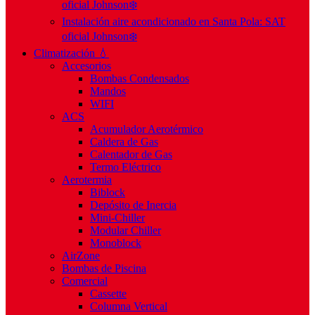
oficial Johnson❄️
Instalación aire acondicionado en Santa Pola: SAT
oficial Johnson❄️
Climatización 💧
Accesorios
Bombas Condensados
Mandos
WIFI
ACS
Acumulador Aerotérmico
Caldera de Gas
Calentador de Gas
Termo Eléctrico
Aerotermia
Biblock
Depósito de Inercia
Mini-Chiller
Modular Chiller
Monoblock
AirZone
Bombas de Piscina
Comercial
Cassette
Columna Vertical