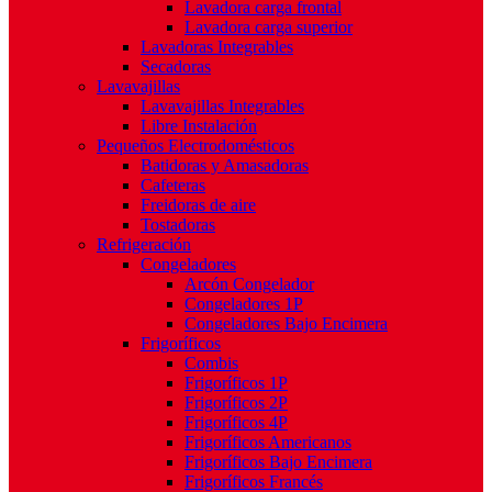
Lavadora carga frontal
Lavadora carga superior
Lavadoras Integrables
Secadoras
Lavavajillas
Lavavajillas Integrables
Libre Instalación
Pequeños Electrodomésticos
Batidoras y Amasadoras
Cafeteras
Freidoras de aire
Tostadoras
Refrigeración
Congeladores
Arcón Congelador
Congeladores 1P
Congeladores Bajo Encimera
Frigoríficos
Combis
Frigoríficos 1P
Frigoríficos 2P
Frigoríficos 4P
Frigoríficos Americanos
Frigoríficos Bajo Encimera
Frigoríficos Francés