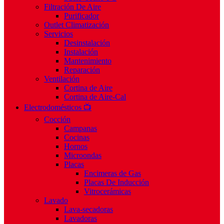
Filtración De Aire
Purificador
Outlet Climatización
Servicios
Desinstalación
Instalación
Mantenimiento
Reparación
Ventilación
Cortina de Aire
Cortina de Aire-Cal
Electrodomésticos 📺
Cocción
Campanas
Cocinas
Hornos
Microondas
Placas
Encimeras de Gas
Placas De Inducción
Vitrocerámicas
Lavado
Lava-secadoras
Lavadoras