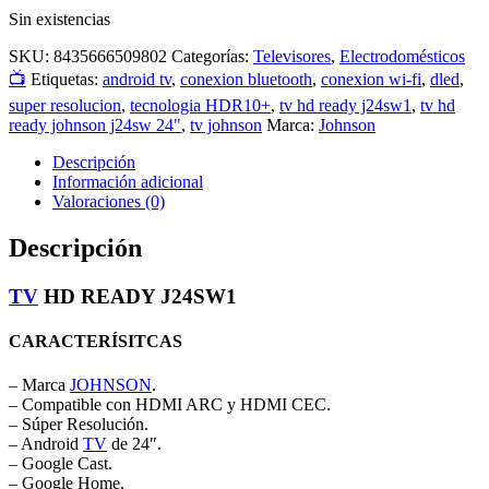
Sin existencias
SKU:
8435666509802
Categorías:
Televisores
,
Electrodomésticos
📺
Etiquetas:
android tv
,
conexion bluetooth
,
conexion wi-fi
,
dled
,
super resolucion
,
tecnologia HDR10+
,
tv hd ready j24sw1
,
tv hd
ready johnson j24sw 24"
,
tv johnson
Marca:
Johnson
Descripción
Información adicional
Valoraciones (0)
Descripción
TV
HD READY J24SW1
CARACTERÍSITCAS
– Marca
JOHNSON
.
– Compatible con HDMI ARC y HDMI CEC.
– Súper Resolución.
– Android
TV
de 24″.
– Google Cast.
– Google Home.