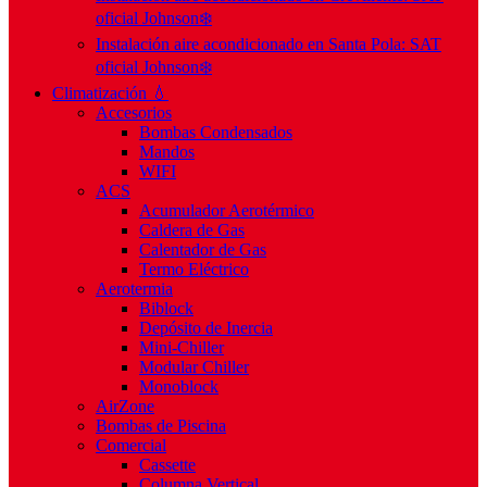
oficial Johnson❄️
Instalación aire acondicionado en Santa Pola: SAT
oficial Johnson❄️
Climatización 💧
Accesorios
Bombas Condensados
Mandos
WIFI
ACS
Acumulador Aerotérmico
Caldera de Gas
Calentador de Gas
Termo Eléctrico
Aerotermia
Biblock
Depósito de Inercia
Mini-Chiller
Modular Chiller
Monoblock
AirZone
Bombas de Piscina
Comercial
Cassette
Columna Vertical