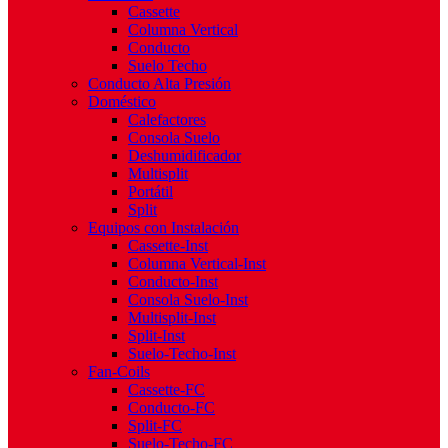
Cassette
Columna Vertical
Conducto
Suelo Techo
Conducto Alta Presión
Doméstico
Calefactores
Consola Suelo
Deshumidificador
Multisplit
Portátil
Split
Equipos con Instalación
Cassette-Inst
Columna Vertical-Inst
Conducto-Inst
Consola Suelo-Inst
Multisplit-Inst
Split-Inst
Suelo-Techo-Inst
Fan-Coils
Cassette-FC
Conducto-FC
Split-FC
Suelo-Techo-FC