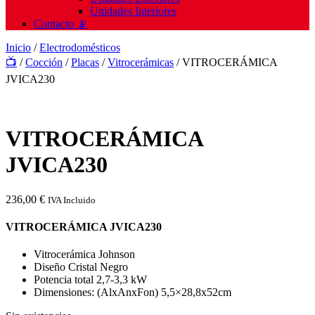
Unidades Interiores
Contacto 📡
Inicio
/
Electrodomésticos
📺
/
Cocción
/
Placas
/
Vitrocerámicas
/ VITROCERÁMICA
JVICA230
VITROCERÁMICA
JVICA230
236,00
€
IVA Incluido
VITROCERÁMICA JVICA230
Vitrocerámica Johnson
Diseño Cristal Negro
Potencia total 2,7-3,3 kW
Dimensiones: (AlxAnxFon) 5,5×28,8x52cm