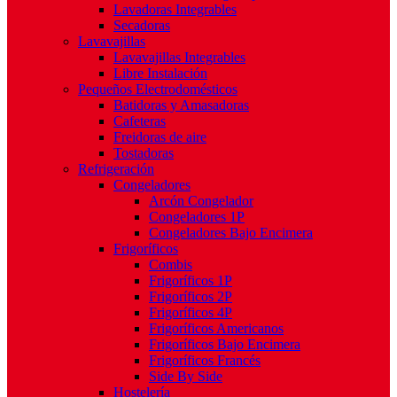
Lavadoras Integrables
Secadoras
Lavavajillas
Lavavajillas Integrables
Libre Instalación
Pequeños Electrodomésticos
Batidoras y Amasadoras
Cafeteras
Freidoras de aire
Tostadoras
Refrigeración
Congeladores
Arcón Congelador
Congeladores 1P
Congeladores Bajo Encimera
Frigoríficos
Combis
Frigoríficos 1P
Frigoríficos 2P
Frigoríficos 4P
Frigoríficos Americanos
Frigoríficos Bajo Encimera
Frigoríficos Francés
Side By Side
Hostelería