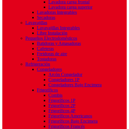
Lavadora carga frontal
Lavadora carga superior
Lavadoras Integrables
Secadoras
Lavavajillas
Lavavajillas Integrables
Libre Instalación
Pequeños Electrodomésticos
Batidoras y Amasadoras
Cafeteras
Freidoras de aire
Tostadoras
Refrigeración
Congeladores
Arcón Congelador
Congeladores 1P
Congeladores Bajo Encimera
Frigoríficos
Combis
Frigoríficos 1P
Frigoríficos 2P
Frigoríficos 4P
Frigoríficos Americanos
Frigoríficos Bajo Encimera
Frigoríficos Francés