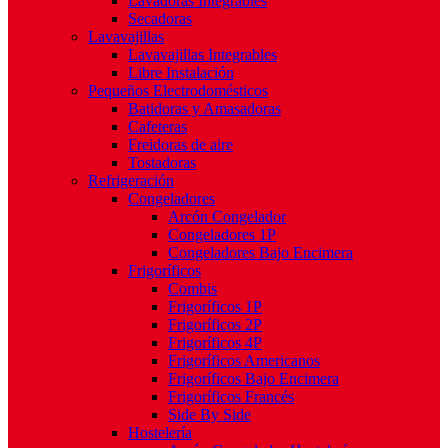
Lavadoras Integrables
Secadoras
Lavavajillas
Lavavajillas Integrables
Libre Instalación
Pequeños Electrodomésticos
Batidoras y Amasadoras
Cafeteras
Freidoras de aire
Tostadoras
Refrigeración
Congeladores
Arcón Congelador
Congeladores 1P
Congeladores Bajo Encimera
Frigoríficos
Combis
Frigoríficos 1P
Frigoríficos 2P
Frigoríficos 4P
Frigoríficos Americanos
Frigoríficos Bajo Encimera
Frigoríficos Francés
Side By Side
Hostelería