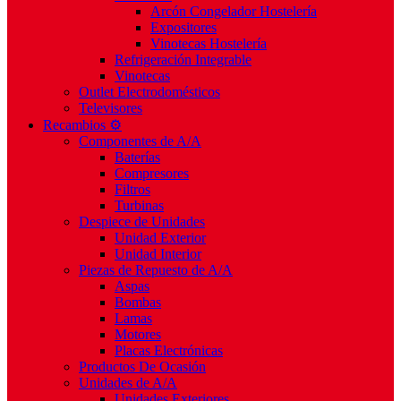
Arcón Congelador Hostelería
Expositores
Vinotecas Hostelería
Refrigeración Integrable
Vinotecas
Outlet Electrodomésticos
Televisores
Recambios ⚙️
Componentes de A/A
Baterías
Compresores
Filtros
Turbinas
Despiece de Unidades
Unidad Exterior
Unidad Interior
Piezas de Repuesto de A/A
Aspas
Bombas
Lamas
Motores
Placas Electrónicas
Productos De Ocasión
Unidades de A/A
Unidades Exteriores