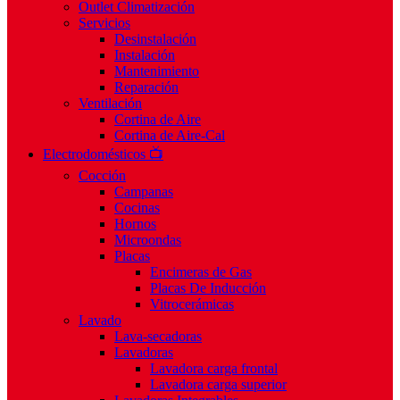
Outlet Climatización
Servicios
Desinstalación
Instalación
Mantenimiento
Reparación
Ventilación
Cortina de Aire
Cortina de Aire-Cal
Electrodomésticos 📺
Cocción
Campanas
Cocinas
Hornos
Microondas
Placas
Encimeras de Gas
Placas De Inducción
Vitrocerámicas
Lavado
Lava-secadoras
Lavadoras
Lavadora carga frontal
Lavadora carga superior