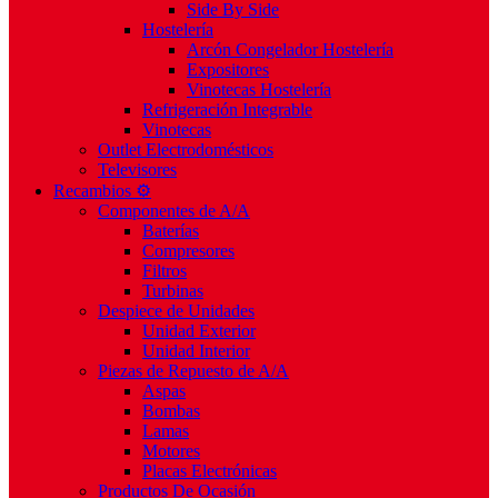
Side By Side
Hostelería
Arcón Congelador Hostelería
Expositores
Vinotecas Hostelería
Refrigeración Integrable
Vinotecas
Outlet Electrodomésticos
Televisores
Recambios ⚙️
Componentes de A/A
Baterías
Compresores
Filtros
Turbinas
Despiece de Unidades
Unidad Exterior
Unidad Interior
Piezas de Repuesto de A/A
Aspas
Bombas
Lamas
Motores
Placas Electrónicas
Productos De Ocasión