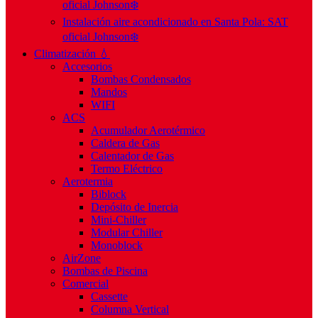
oficial Johnson❄️
Instalación aire acondicionado en Santa Pola: SAT
oficial Johnson❄️
Climatización 💧
Accesorios
Bombas Condensados
Mandos
WIFI
ACS
Acumulador Aerotérmico
Caldera de Gas
Calentador de Gas
Termo Eléctrico
Aerotermia
Biblock
Depósito de Inercia
Mini-Chiller
Modular Chiller
Monoblock
AirZone
Bombas de Piscina
Comercial
Cassette
Columna Vertical