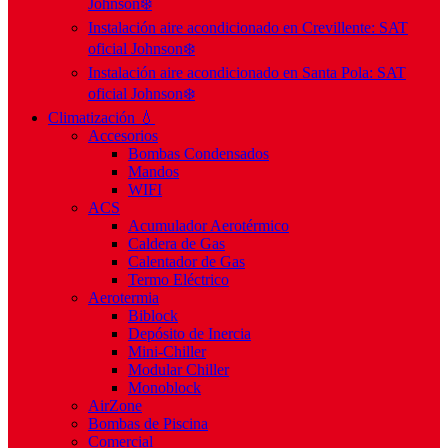
Johnson❄️
Instalación aire acondicionado en Crevillente: SAT
oficial Johnson❄️
Instalación aire acondicionado en Santa Pola: SAT
oficial Johnson❄️
Climatización 💧
Accesorios
Bombas Condensados
Mandos
WIFI
ACS
Acumulador Aerotérmico
Caldera de Gas
Calentador de Gas
Termo Eléctrico
Aerotermia
Biblock
Depósito de Inercia
Mini-Chiller
Modular Chiller
Monoblock
AirZone
Bombas de Piscina
Comercial