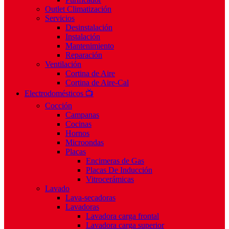
Outlet Climatización
Servicios
Desinstalación
Instalación
Mantenimiento
Reparación
Ventilación
Cortina de Aire
Cortina de Aire-Cal
Electrodomésticos 📺
Cocción
Campanas
Cocinas
Hornos
Microondas
Placas
Encimeras de Gas
Placas De Inducción
Vitrocerámicas
Lavado
Lava-secadoras
Lavadoras
Lavadora carga frontal
Lavadora carga superior