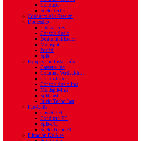
Conducto
Suelo Techo
Conducto Alta Presión
Doméstico
Calefactores
Consola Suelo
Deshumidificador
Multisplit
Portátil
Split
Equipos con Instalación
Cassette-Inst
Columna Vertical-Inst
Conducto-Inst
Consola Suelo-Inst
Multisplit-Inst
Split-Inst
Suelo-Techo-Inst
Fan-Coils
Cassette-FC
Conducto-FC
Split-FC
Suelo-Techo-FC
Filtración De Aire
Purificador