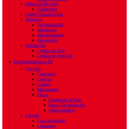
Filtración De Aire
Purificador
Outlet Climatización
Servicios
Desinstalación
Instalación
Mantenimiento
Reparación
Ventilación
Cortina de Aire
Cortina de Aire-Cal
Electrodomésticos 📺
Cocción
Campanas
Cocinas
Hornos
Microondas
Placas
Encimeras de Gas
Placas De Inducción
Vitrocerámicas
Lavado
Lava-secadoras
Lavadoras