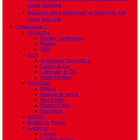
oficial Johnson❄️
Instalación aire acondicionado en Santa Pola: SAT
oficial Johnson❄️
Climatización 💧
Accesorios
Bombas Condensados
Mandos
WIFI
ACS
Acumulador Aerotérmico
Caldera de Gas
Calentador de Gas
Termo Eléctrico
Aerotermia
Biblock
Depósito de Inercia
Mini-Chiller
Modular Chiller
Monoblock
AirZone
Bombas de Piscina
Comercial
Cassette
Columna Vertical