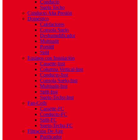
Conducto
Suelo Techo
Conducto Alta Presión
Doméstico
Calefactores
Consola Suelo
Deshumidificador
Multisplit
Portátil
Split
Equipos con Instalación
Cassette-Inst
Columna Vertical-Inst
Conducto-Inst
Consola Suelo-Inst
Multisplit-Inst
Split-Inst
Suelo-Techo-Inst
Fan-Coils
Cassette-FC
Conducto-FC
Split-FC
Suelo-Techo-FC
Filtración De Aire
Purificador