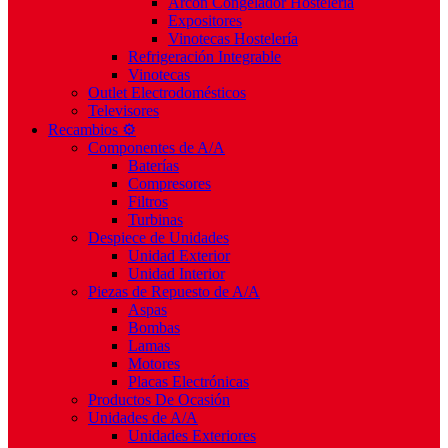
Arcón Congelador Hostelería
Expositores
Vinotecas Hostelería
Refrigeración Integrable
Vinotecas
Outlet Electrodomésticos
Televisores
Recambios ⚙️
Componentes de A/A
Baterías
Compresores
Filtros
Turbinas
Despiece de Unidades
Unidad Exterior
Unidad Interior
Piezas de Repuesto de A/A
Aspas
Bombas
Lamas
Motores
Placas Electrónicas
Productos De Ocasión
Unidades de A/A
Unidades Exteriores