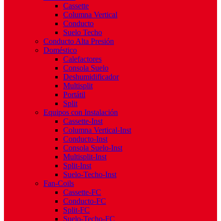
Cassette
Columna Vertical
Conducto
Suelo Techo
Conducto Alta Presión
Doméstico
Calefactores
Consola Suelo
Deshumidificador
Multisplit
Portátil
Split
Equipos con Instalación
Cassette-Inst
Columna Vertical-Inst
Conducto-Inst
Consola Suelo-Inst
Multisplit-Inst
Split-Inst
Suelo-Techo-Inst
Fan-Coils
Cassette-FC
Conducto-FC
Split-FC
Suelo-Techo-FC