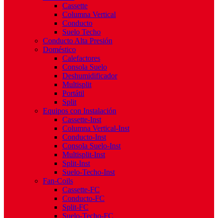
Cassette
Columna Vertical
Conducto
Suelo Techo
Conducto Alta Presión
Doméstico
Calefactores
Consola Suelo
Deshumidificador
Multisplit
Portátil
Split
Equipos con Instalación
Cassette-Inst
Columna Vertical-Inst
Conducto-Inst
Consola Suelo-Inst
Multisplit-Inst
Split-Inst
Suelo-Techo-Inst
Fan-Coils
Cassette-FC
Conducto-FC
Split-FC
Suelo-Techo-FC