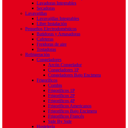
Lavadoras Integrables
Secadoras
Lavavajillas
Lavavajillas Integrables
Libre Instalación
Pequeños Electrodomésticos
Batidoras y Amasadoras
Cafeteras
Freidoras de aire
Tostadoras
Refrigeración
Congeladores
Arcón Congelador
Congeladores 1P
Congeladores Bajo Encimera
Frigoríficos
Combis
Frigoríficos 1P
Frigoríficos 2P
Frigoríficos 4P
Frigoríficos Americanos
Frigoríficos Bajo Encimera
Frigoríficos Francés
Side By Side
Hostelería