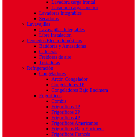
Lavadora carga frontal
Lavadora carga superior
Lavadoras Integrables
Secadoras
Lavavajillas
Lavavajillas Integrables
Libre Instalación
Pequeños Electrodomésticos
Batidoras y Amasadoras
Cafeteras
Freidoras de aire
Tostadoras
Refrigeración
Congeladores
Arcón Congelador
Congeladores 1P
Congeladores Bajo Encimera
Frigoríficos
Combis
Frigoríficos 1P
Frigoríficos 2P
Frigoríficos 4P
Frigoríficos Americanos
Frigoríficos Bajo Encimera
Frigoríficos Francés