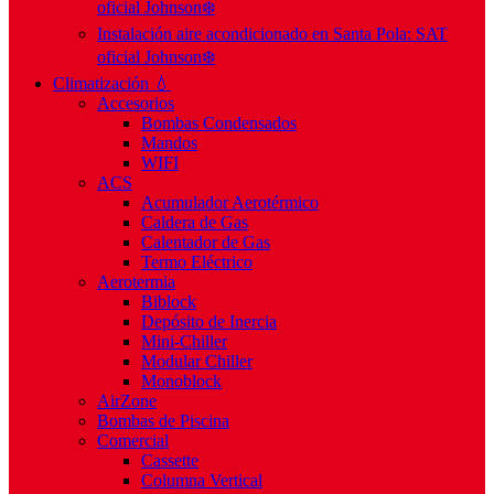
oficial Johnson❄️
Instalación aire acondicionado en Santa Pola: SAT
oficial Johnson❄️
Climatización 💧
Accesorios
Bombas Condensados
Mandos
WIFI
ACS
Acumulador Aerotérmico
Caldera de Gas
Calentador de Gas
Termo Eléctrico
Aerotermia
Biblock
Depósito de Inercia
Mini-Chiller
Modular Chiller
Monoblock
AirZone
Bombas de Piscina
Comercial
Cassette
Columna Vertical