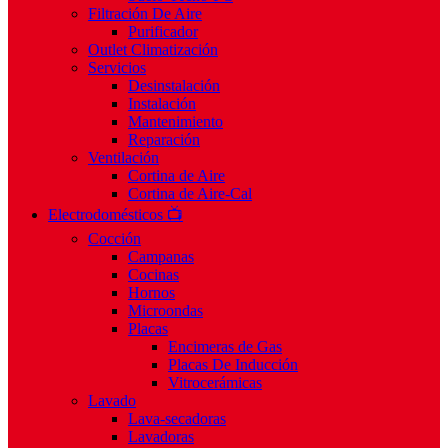
Filtración De Aire
Purificador
Outlet Climatización
Servicios
Desinstalación
Instalación
Mantenimiento
Reparación
Ventilación
Cortina de Aire
Cortina de Aire-Cal
Electrodomésticos 📺
Cocción
Campanas
Cocinas
Hornos
Microondas
Placas
Encimeras de Gas
Placas De Inducción
Vitrocerámicas
Lavado
Lava-secadoras
Lavadoras