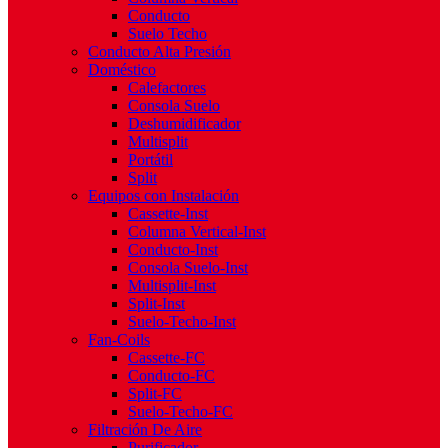
Conducto
Suelo Techo
Conducto Alta Presión
Doméstico
Calefactores
Consola Suelo
Deshumidificador
Multisplit
Portátil
Split
Equipos con Instalación
Cassette-Inst
Columna Vertical-Inst
Conducto-Inst
Consola Suelo-Inst
Multisplit-Inst
Split-Inst
Suelo-Techo-Inst
Fan-Coils
Cassette-FC
Conducto-FC
Split-FC
Suelo-Techo-FC
Filtración De Aire
Purificador