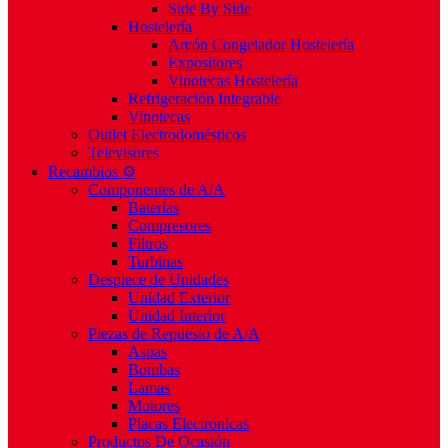
Side By Side
Hostelería
Arcón Congelador Hostelería
Expositores
Vinotecas Hostelería
Refrigeración Integrable
Vinotecas
Outlet Electrodomésticos
Televisores
Recambios ⚙️
Componentes de A/A
Baterías
Compresores
Filtros
Turbinas
Despiece de Unidades
Unidad Exterior
Unidad Interior
Piezas de Repuesto de A/A
Aspas
Bombas
Lamas
Motores
Placas Electrónicas
Productos De Ocasión