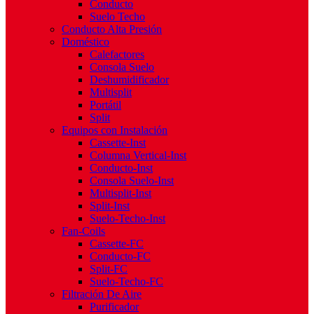
Conducto
Suelo Techo
Conducto Alta Presión
Doméstico
Calefactores
Consola Suelo
Deshumidificador
Multisplit
Portátil
Split
Equipos con Instalación
Cassette-Inst
Columna Vertical-Inst
Conducto-Inst
Consola Suelo-Inst
Multisplit-Inst
Split-Inst
Suelo-Techo-Inst
Fan-Coils
Cassette-FC
Conducto-FC
Split-FC
Suelo-Techo-FC
Filtración De Aire
Purificador