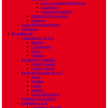
Arcón Congelador Hostelería
Expositores
Vinotecas Hostelería
Refrigeración Integrable
Vinotecas
Outlet Electrodomésticos
Televisores
Recambios ⚙️
Componentes de A/A
Baterías
Compresores
Filtros
Turbinas
Despiece de Unidades
Unidad Exterior
Unidad Interior
Piezas de Repuesto de A/A
Aspas
Bombas
Lamas
Motores
Placas Electrónicas
Productos De Ocasión
Unidades de A/A
Unidades Exteriores