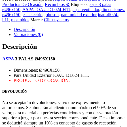
Productos De Ocasión
,
Recambios ⚙️
Etiquetas:
aspa 3 palas
ø496x150
,
ASPA JOAU-DL024-H11
,
aspa ventilador
,
dimensiones:
ø496x150
,
eas electric
,
johnson
,
para unidad exterior joau-dl024-
h11
,
recambios
Marca:
Climasystems
Descripción
Valoraciones (0)
Descripción
ASPA
3 PALAS Ø496X150
Dimensiones: Ø496X150.
Para Unidad Exterior JOAU-DL024-H11.
PRODUCTO DE OCACIÓN.
DEVOLUCIÓN
No se aceptarán devoluciones, salvo que expresamente lo
autoricemos. Se abonarán al cliente como máximo el 90% de su
valor, para material en perfectas condiciones y con desvaloración
superior a juzgar por nuestra sección correspondiente. De su importe
se deducirá siempre un 10% en concepto de gastos de recepción,