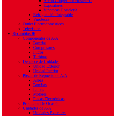
Arcón Congelador Hostelería
Expositores
Vinotecas Hostelería
Refrigeración Integrable
Vinotecas
Outlet Electrodomésticos
Televisores
Recambios ⚙️
Componentes de A/A
Baterías
Compresores
Filtros
Turbinas
Despiece de Unidades
Unidad Exterior
Unidad Interior
Piezas de Repuesto de A/A
Aspas
Bombas
Lamas
Motores
Placas Electrónicas
Productos De Ocasión
Unidades de A/A
Unidades Exteriores