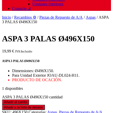
Unidades Interiores
Contacto 📡
Inicio
/
Recambios ⚙️
/
Piezas de Repuesto de A/A
/
Aspas
/ ASPA
3 PALAS Ø496X150
ASPA 3 PALAS Ø496X150
19,99
€
IVA Incluido
ASPA 3 PALAS Ø496X150
Dimensiones: Ø496X150.
Para Unidad Exterior JOAU-DL024-H11.
PRODUCTO DE OCACIÓN.
1 disponibles
ASPA 3 PALAS Ø496X150 cantidad
Añadir al carrito
Añadir a la lista de deseos
SKU:
496X150
Categorías:
Aspas
,
Piezas de Repuesto de A/A
,