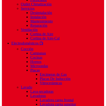
Outlet Climatización
Servicios
Desinstalación
Instalación
Mantenimiento
Reparación
Ventilación
Cortina de Aire
Cortina de Aire-Cal
Electrodomésticos 📺
Cocción
Campanas
Cocinas
Hornos
Microondas
Placas
Encimeras de Gas
Placas De Inducción
Vitrocerámicas
Lavado
Lava-secadoras
Lavadoras
Lavadora carga frontal
Lavadora carga superior