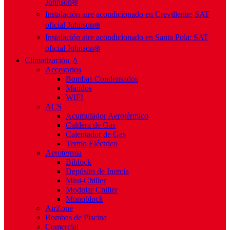
Johnson❄️
Instalación aire acondicionado en Crevillente: SAT
oficial Johnson❄️
Instalación aire acondicionado en Santa Pola: SAT
oficial Johnson❄️
Climatización 💧
Accesorios
Bombas Condensados
Mandos
WIFI
ACS
Acumulador Aerotérmico
Caldera de Gas
Calentador de Gas
Termo Eléctrico
Aerotermia
Biblock
Depósito de Inercia
Mini-Chiller
Modular Chiller
Monoblock
AirZone
Bombas de Piscina
Comercial