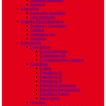
Lavadoras Integrables
Secadoras
Lavavajillas
Lavavajillas Integrables
Libre Instalación
Pequeños Electrodomésticos
Batidoras y Amasadoras
Cafeteras
Freidoras de aire
Tostadoras
Refrigeración
Congeladores
Arcón Congelador
Congeladores 1P
Congeladores Bajo Encimera
Frigoríficos
Combis
Frigoríficos 1P
Frigoríficos 2P
Frigoríficos 4P
Frigoríficos Americanos
Frigoríficos Bajo Encimera
Frigoríficos Francés
Side By Side
Hostelería