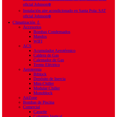
oficial Johnson❄️
Instalación aire acondicionado en Santa Pola: SAT
oficial Johnson❄️
Climatización 💧
Accesorios
Bombas Condensados
Mandos
WIFI
ACS
Acumulador Aerotérmico
Caldera de Gas
Calentador de Gas
Termo Eléctrico
Aerotermia
Biblock
Depósito de Inercia
Mini-Chiller
Modular Chiller
Monoblock
AirZone
Bombas de Piscina
Comercial
Cassette
Columna Vertical