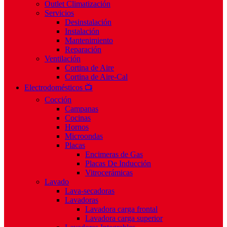
Outlet Climatización
Servicios
Desinstalación
Instalación
Mantenimiento
Reparación
Ventilación
Cortina de Aire
Cortina de Aire-Cal
Electrodomésticos 📺
Cocción
Campanas
Cocinas
Hornos
Microondas
Placas
Encimeras de Gas
Placas De Inducción
Vitrocerámicas
Lavado
Lava-secadoras
Lavadoras
Lavadora carga frontal
Lavadora carga superior