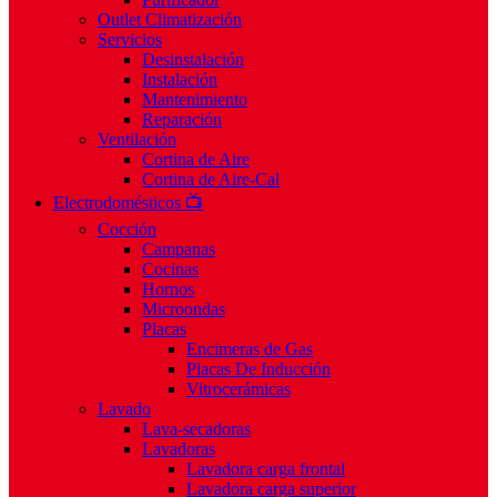
Outlet Climatización
Servicios
Desinstalación
Instalación
Mantenimiento
Reparación
Ventilación
Cortina de Aire
Cortina de Aire-Cal
Electrodomésticos 📺
Cocción
Campanas
Cocinas
Hornos
Microondas
Placas
Encimeras de Gas
Placas De Inducción
Vitrocerámicas
Lavado
Lava-secadoras
Lavadoras
Lavadora carga frontal
Lavadora carga superior