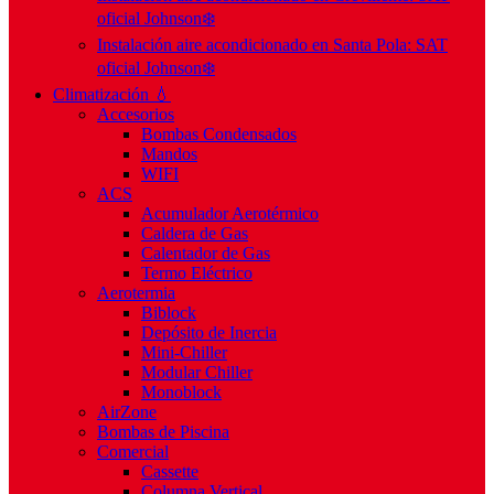
oficial Johnson❄️
Instalación aire acondicionado en Santa Pola: SAT
oficial Johnson❄️
Climatización 💧
Accesorios
Bombas Condensados
Mandos
WIFI
ACS
Acumulador Aerotérmico
Caldera de Gas
Calentador de Gas
Termo Eléctrico
Aerotermia
Biblock
Depósito de Inercia
Mini-Chiller
Modular Chiller
Monoblock
AirZone
Bombas de Piscina
Comercial
Cassette
Columna Vertical