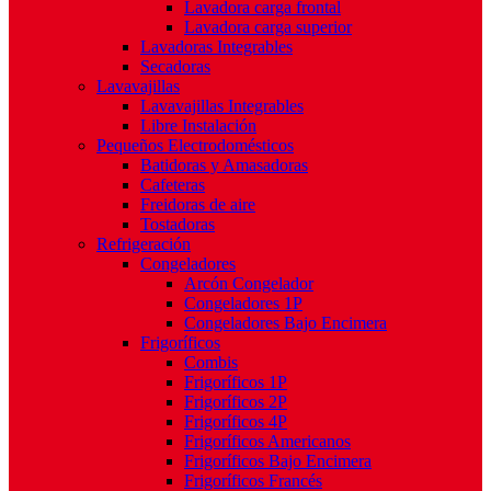
Lavadora carga frontal
Lavadora carga superior
Lavadoras Integrables
Secadoras
Lavavajillas
Lavavajillas Integrables
Libre Instalación
Pequeños Electrodomésticos
Batidoras y Amasadoras
Cafeteras
Freidoras de aire
Tostadoras
Refrigeración
Congeladores
Arcón Congelador
Congeladores 1P
Congeladores Bajo Encimera
Frigoríficos
Combis
Frigoríficos 1P
Frigoríficos 2P
Frigoríficos 4P
Frigoríficos Americanos
Frigoríficos Bajo Encimera
Frigoríficos Francés