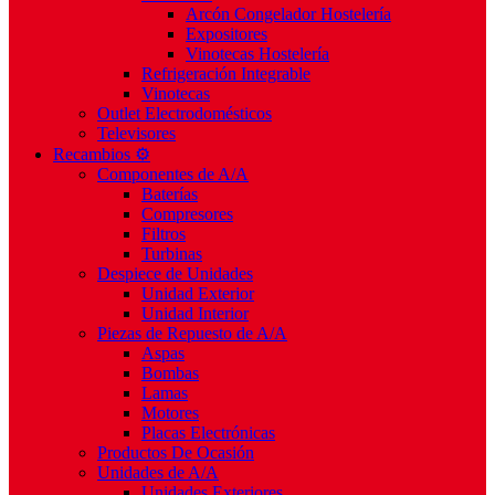
Arcón Congelador Hostelería
Expositores
Vinotecas Hostelería
Refrigeración Integrable
Vinotecas
Outlet Electrodomésticos
Televisores
Recambios ⚙️
Componentes de A/A
Baterías
Compresores
Filtros
Turbinas
Despiece de Unidades
Unidad Exterior
Unidad Interior
Piezas de Repuesto de A/A
Aspas
Bombas
Lamas
Motores
Placas Electrónicas
Productos De Ocasión
Unidades de A/A
Unidades Exteriores