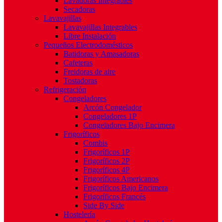
Lavadoras Integrables
Secadoras
Lavavajillas
Lavavajillas Integrables
Libre Instalación
Pequeños Electrodomésticos
Batidoras y Amasadoras
Cafeteras
Freidoras de aire
Tostadoras
Refrigeración
Congeladores
Arcón Congelador
Congeladores 1P
Congeladores Bajo Encimera
Frigoríficos
Combis
Frigoríficos 1P
Frigoríficos 2P
Frigoríficos 4P
Frigoríficos Americanos
Frigoríficos Bajo Encimera
Frigoríficos Francés
Side By Side
Hostelería