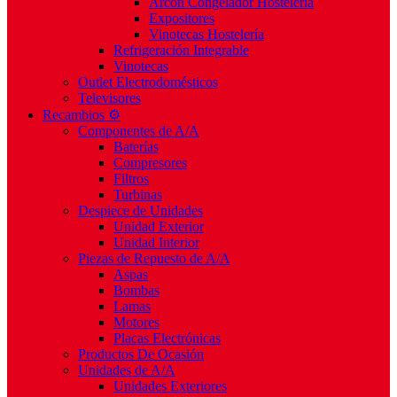
Arcón Congelador Hostelería
Expositores
Vinotecas Hostelería
Refrigeración Integrable
Vinotecas
Outlet Electrodomésticos
Televisores
Recambios ⚙️
Componentes de A/A
Baterías
Compresores
Filtros
Turbinas
Despiece de Unidades
Unidad Exterior
Unidad Interior
Piezas de Repuesto de A/A
Aspas
Bombas
Lamas
Motores
Placas Electrónicas
Productos De Ocasión
Unidades de A/A
Unidades Exteriores