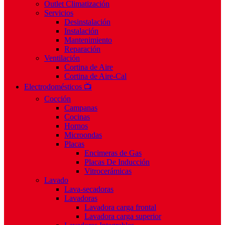
Outlet Climatización
Servicios
Desinstalación
Instalación
Mantenimiento
Reparación
Ventilación
Cortina de Aire
Cortina de Aire-Cal
Electrodomésticos 📺
Cocción
Campanas
Cocinas
Hornos
Microondas
Placas
Encimeras de Gas
Placas De Inducción
Vitrocerámicas
Lavado
Lava-secadoras
Lavadoras
Lavadora carga frontal
Lavadora carga superior