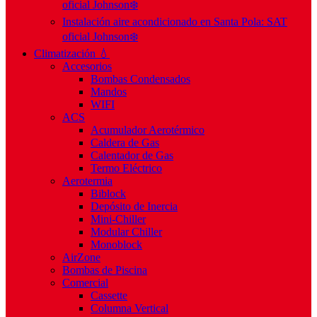
oficial Johnson❄️
Instalación aire acondicionado en Santa Pola: SAT
oficial Johnson❄️
Climatización 💧
Accesorios
Bombas Condensados
Mandos
WIFI
ACS
Acumulador Aerotérmico
Caldera de Gas
Calentador de Gas
Termo Eléctrico
Aerotermia
Biblock
Depósito de Inercia
Mini-Chiller
Modular Chiller
Monoblock
AirZone
Bombas de Piscina
Comercial
Cassette
Columna Vertical