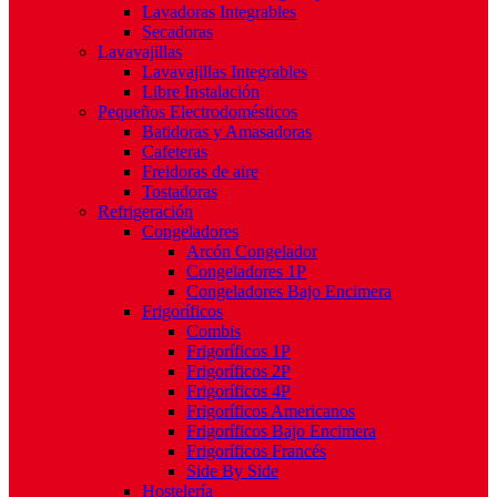
Lavadoras Integrables
Secadoras
Lavavajillas
Lavavajillas Integrables
Libre Instalación
Pequeños Electrodomésticos
Batidoras y Amasadoras
Cafeteras
Freidoras de aire
Tostadoras
Refrigeración
Congeladores
Arcón Congelador
Congeladores 1P
Congeladores Bajo Encimera
Frigoríficos
Combis
Frigoríficos 1P
Frigoríficos 2P
Frigoríficos 4P
Frigoríficos Americanos
Frigoríficos Bajo Encimera
Frigoríficos Francés
Side By Side
Hostelería