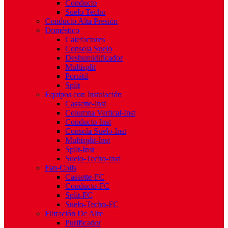
Conducto
Suelo Techo
Conducto Alta Presión
Doméstico
Calefactores
Consola Suelo
Deshumidificador
Multisplit
Portátil
Split
Equipos con Instalación
Cassette-Inst
Columna Vertical-Inst
Conducto-Inst
Consola Suelo-Inst
Multisplit-Inst
Split-Inst
Suelo-Techo-Inst
Fan-Coils
Cassette-FC
Conducto-FC
Split-FC
Suelo-Techo-FC
Filtración De Aire
Purificador