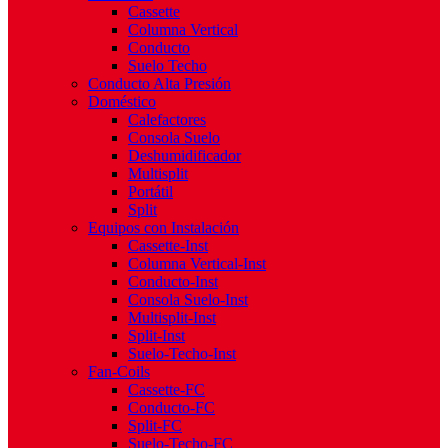
Cassette
Columna Vertical
Conducto
Suelo Techo
Conducto Alta Presión
Doméstico
Calefactores
Consola Suelo
Deshumidificador
Multisplit
Portátil
Split
Equipos con Instalación
Cassette-Inst
Columna Vertical-Inst
Conducto-Inst
Consola Suelo-Inst
Multisplit-Inst
Split-Inst
Suelo-Techo-Inst
Fan-Coils
Cassette-FC
Conducto-FC
Split-FC
Suelo-Techo-FC