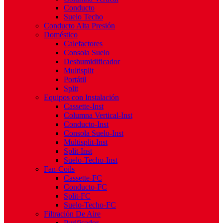
Conducto
Suelo Techo
Conducto Alta Presión
Doméstico
Calefactores
Consola Suelo
Deshumidificador
Multisplit
Portátil
Split
Equipos con Instalación
Cassette-Inst
Columna Vertical-Inst
Conducto-Inst
Consola Suelo-Inst
Multisplit-Inst
Split-Inst
Suelo-Techo-Inst
Fan-Coils
Cassette-FC
Conducto-FC
Split-FC
Suelo-Techo-FC
Filtración De Aire
Purificador