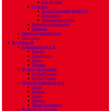
Side By Side
Hostelería
Arcón Congelador Hostelería
Expositores
Vinotecas Hostelería
Refrigeración Integrable
Vinotecas
Outlet Electrodomésticos
Televisores
Recambios ⚙️
Componentes de A/A
Baterías
Compresores
Filtros
Turbinas
Despiece de Unidades
Unidad Exterior
Unidad Interior
Piezas de Repuesto de A/A
Aspas
Bombas
Lamas
Motores
Placas Electrónicas
Productos De Ocasión