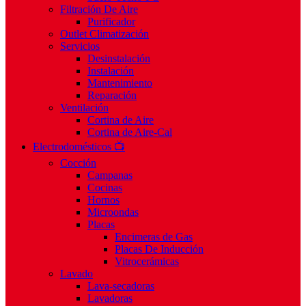
Filtración De Aire
Purificador
Outlet Climatización
Servicios
Desinstalación
Instalación
Mantenimiento
Reparación
Ventilación
Cortina de Aire
Cortina de Aire-Cal
Electrodomésticos 📺
Cocción
Campanas
Cocinas
Hornos
Microondas
Placas
Encimeras de Gas
Placas De Inducción
Vitrocerámicas
Lavado
Lava-secadoras
Lavadoras