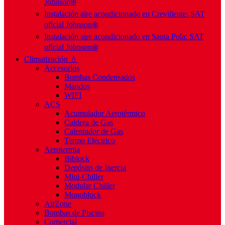
Johnson❄️
Instalación aire acondicionado en Crevillente: SAT
oficial Johnson❄️
Instalación aire acondicionado en Santa Pola: SAT
oficial Johnson❄️
Climatización 💧
Accesorios
Bombas Condensados
Mandos
WIFI
ACS
Acumulador Aerotérmico
Caldera de Gas
Calentador de Gas
Termo Eléctrico
Aerotermia
Biblock
Depósito de Inercia
Mini-Chiller
Modular Chiller
Monoblock
AirZone
Bombas de Piscina
Comercial