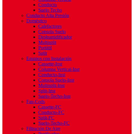
Conducto
Suelo Techo
Conducto Alta Presión
Doméstico
Calefactores
Consola Suelo
Deshumidificador
Multisplit
Portátil
Split
Equipos con Instalación
Cassette-Inst
Columna Vertical-Inst
Conducto-Inst
Consola Suelo-Inst
Multisplit-Inst
Split-Inst
Suelo-Techo-Inst
Fan-Coils
Cassette-FC
Conducto-FC
Split-FC
Suelo-Techo-FC
Filtración De Aire
Purificador