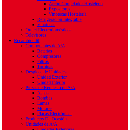
Arcón Congelador Hostelería
Expositores
Vinotecas Hostelería
Refrigeración Integrable
Vinotecas
Outlet Electrodomésticos
Televisores
Recambios ⚙️
Componentes de A/A
Baterías
Compresores
Filtros
Turbinas
Despiece de Unidades
Unidad Exterior
Unidad Interior
Piezas de Repuesto de A/A
Aspas
Bombas
Lamas
Motores
Placas Electrónicas
Productos De Ocasión
Unidades de A/A
Unidades Exteriores