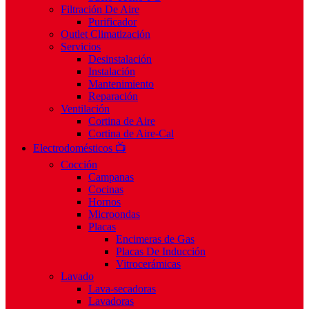
Filtración De Aire
Purificador
Outlet Climatización
Servicios
Desinstalación
Instalación
Mantenimiento
Reparación
Ventilación
Cortina de Aire
Cortina de Aire-Cal
Electrodomésticos 📺
Cocción
Campanas
Cocinas
Hornos
Microondas
Placas
Encimeras de Gas
Placas De Inducción
Vitrocerámicas
Lavado
Lava-secadoras
Lavadoras