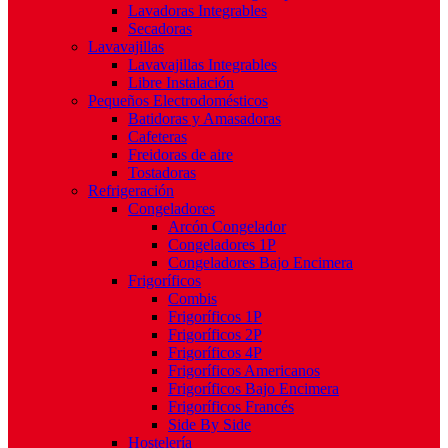
Lavadoras Integrables
Secadoras
Lavavajillas
Lavavajillas Integrables
Libre Instalación
Pequeños Electrodomésticos
Batidoras y Amasadoras
Cafeteras
Freidoras de aire
Tostadoras
Refrigeración
Congeladores
Arcón Congelador
Congeladores 1P
Congeladores Bajo Encimera
Frigoríficos
Combis
Frigoríficos 1P
Frigoríficos 2P
Frigoríficos 4P
Frigoríficos Americanos
Frigoríficos Bajo Encimera
Frigoríficos Francés
Side By Side
Hostelería