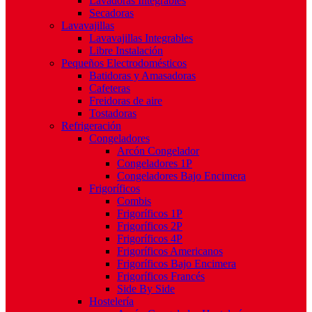
Lavadoras Integrables
Secadoras
Lavavajillas
Lavavajillas Integrables
Libre Instalación
Pequeños Electrodomésticos
Batidoras y Amasadoras
Cafeteras
Freidoras de aire
Tostadoras
Refrigeración
Congeladores
Arcón Congelador
Congeladores 1P
Congeladores Bajo Encimera
Frigoríficos
Combis
Frigoríficos 1P
Frigoríficos 2P
Frigoríficos 4P
Frigoríficos Americanos
Frigoríficos Bajo Encimera
Frigoríficos Francés
Side By Side
Hostelería