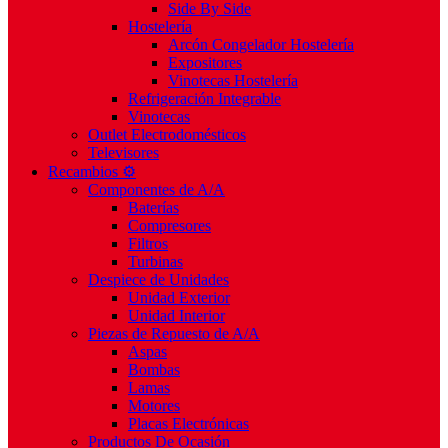
Side By Side
Hostelería
Arcón Congelador Hostelería
Expositores
Vinotecas Hostelería
Refrigeración Integrable
Vinotecas
Outlet Electrodomésticos
Televisores
Recambios ⚙️
Componentes de A/A
Baterías
Compresores
Filtros
Turbinas
Despiece de Unidades
Unidad Exterior
Unidad Interior
Piezas de Repuesto de A/A
Aspas
Bombas
Lamas
Motores
Placas Electrónicas
Productos De Ocasión