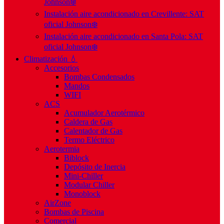
Johnson❄️
Instalación aire acondicionado en Crevillente: SAT
oficial Johnson❄️
Instalación aire acondicionado en Santa Pola: SAT
oficial Johnson❄️
Climatización 💧
Accesorios
Bombas Condensados
Mandos
WIFI
ACS
Acumulador Aerotérmico
Caldera de Gas
Calentador de Gas
Termo Eléctrico
Aerotermia
Biblock
Depósito de Inercia
Mini-Chiller
Modular Chiller
Monoblock
AirZone
Bombas de Piscina
Comercial