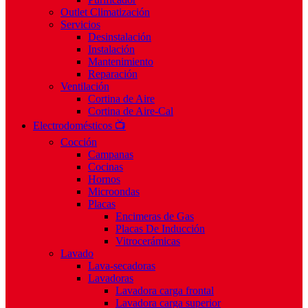
Outlet Climatización
Servicios
Desinstalación
Instalación
Mantenimiento
Reparación
Ventilación
Cortina de Aire
Cortina de Aire-Cal
Electrodomésticos 📺
Cocción
Campanas
Cocinas
Hornos
Microondas
Placas
Encimeras de Gas
Placas De Inducción
Vitrocerámicas
Lavado
Lava-secadoras
Lavadoras
Lavadora carga frontal
Lavadora carga superior