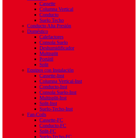
Cassette
Columna Vertical
Conducto
Suelo Techo
Conducto Alta Presión
Doméstico
Calefactores
Consola Suelo
Deshumidificador
Multisplit
Portátil
Split
Equipos con Instalación
Cassette-Inst
Columna Vertical-Inst
Conducto-Inst
Consola Suelo-Inst
Multisplit-Inst
Split-Inst
Suelo-Techo-Inst
Fan-Coils
Cassette-FC
Conducto-FC
Split-FC
Suelo-Techo-FC