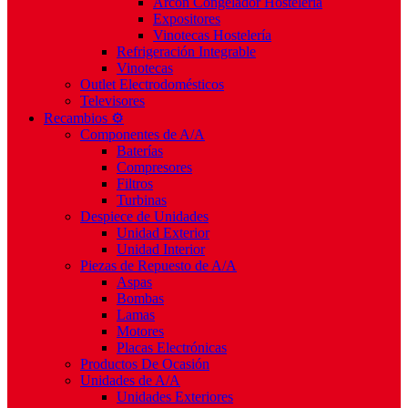
Arcón Congelador Hostelería
Expositores
Vinotecas Hostelería
Refrigeración Integrable
Vinotecas
Outlet Electrodomésticos
Televisores
Recambios ⚙️
Componentes de A/A
Baterías
Compresores
Filtros
Turbinas
Despiece de Unidades
Unidad Exterior
Unidad Interior
Piezas de Repuesto de A/A
Aspas
Bombas
Lamas
Motores
Placas Electrónicas
Productos De Ocasión
Unidades de A/A
Unidades Exteriores