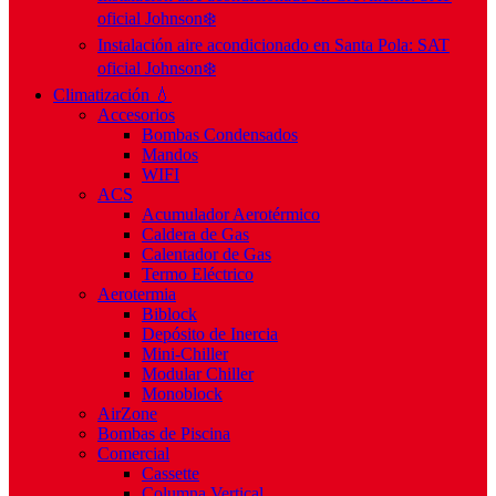
oficial Johnson❄️
Instalación aire acondicionado en Santa Pola: SAT
oficial Johnson❄️
Climatización 💧
Accesorios
Bombas Condensados
Mandos
WIFI
ACS
Acumulador Aerotérmico
Caldera de Gas
Calentador de Gas
Termo Eléctrico
Aerotermia
Biblock
Depósito de Inercia
Mini-Chiller
Modular Chiller
Monoblock
AirZone
Bombas de Piscina
Comercial
Cassette
Columna Vertical