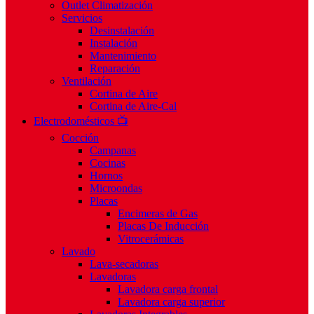
Outlet Climatización
Servicios
Desinstalación
Instalación
Mantenimiento
Reparación
Ventilación
Cortina de Aire
Cortina de Aire-Cal
Electrodomésticos 📺
Cocción
Campanas
Cocinas
Hornos
Microondas
Placas
Encimeras de Gas
Placas De Inducción
Vitrocerámicas
Lavado
Lava-secadoras
Lavadoras
Lavadora carga frontal
Lavadora carga superior