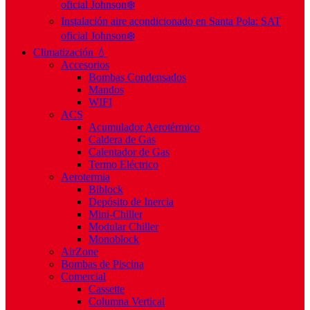
oficial Johnson❄️
Instalación aire acondicionado en Santa Pola: SAT
oficial Johnson❄️
Climatización 💧
Accesorios
Bombas Condensados
Mandos
WIFI
ACS
Acumulador Aerotérmico
Caldera de Gas
Calentador de Gas
Termo Eléctrico
Aerotermia
Biblock
Depósito de Inercia
Mini-Chiller
Modular Chiller
Monoblock
AirZone
Bombas de Piscina
Comercial
Cassette
Columna Vertical