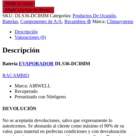
Añadir al carrito
Añadir a la lista de deseos
SKU:
DLS36-DCIHIM
Categorías:
Productos De Ocasión
,
Baterías
,
Componentes de A/A
,
Recambios ⚙️
Marca:
Climasystems
Descripción
Valoraciones (0)
Descripción
Batería
EVAPORADOR
DLS36-DCIHIM
RACAMBIO
Marca: AIRWELL
Recuperado
Presurizado con Nitrógeno
DEVOLUCIÓN
No se aceptarán devoluciones, salvo que expresamente lo
autoricemos. Se abonarán al cliente como máximo el 90% de su
valor, para material en perfectas condiciones y con desvaloración