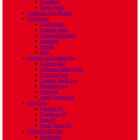
Conducto
Suelo Techo
Conducto Alta Presión
Doméstico
Calefactores
Consola Suelo
Deshumidificador
Multisplit
Portátil
Split
Equipos con Instalación
Cassette-Inst
Columna Vertical-Inst
Conducto-Inst
Consola Suelo-Inst
Multisplit-Inst
Split-Inst
Suelo-Techo-Inst
Fan-Coils
Cassette-FC
Conducto-FC
Split-FC
Suelo-Techo-FC
Filtración De Aire
Purificador