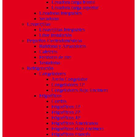
Lavadora carga frontal
Lavadora carga superior
Lavadoras Integrables
Secadoras
Lavavajillas
Lavavajillas Integrables
Libre Instalación
Pequeños Electrodomésticos
Batidoras y Amasadoras
Cafeteras
Freidoras de aire
Tostadoras
Refrigeración
Congeladores
Arcón Congelador
Congeladores 1P
Congeladores Bajo Encimera
Frigoríficos
Combis
Frigoríficos 1P
Frigoríficos 2P
Frigoríficos 4P
Frigoríficos Americanos
Frigoríficos Bajo Encimera
Frigoríficos Francés