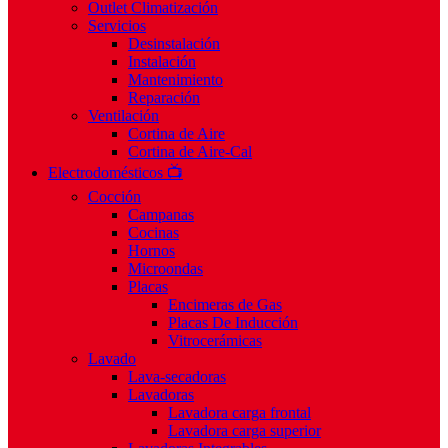
Outlet Climatización
Servicios
Desinstalación
Instalación
Mantenimiento
Reparación
Ventilación
Cortina de Aire
Cortina de Aire-Cal
Electrodomésticos 📺
Cocción
Campanas
Cocinas
Hornos
Microondas
Placas
Encimeras de Gas
Placas De Inducción
Vitrocerámicas
Lavado
Lava-secadoras
Lavadoras
Lavadora carga frontal
Lavadora carga superior