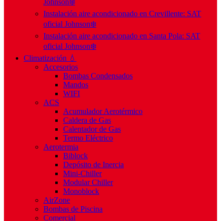
Johnson❄️
Instalación aire acondicionado en Crevillente: SAT
oficial Johnson❄️
Instalación aire acondicionado en Santa Pola: SAT
oficial Johnson❄️
Climatización 💧
Accesorios
Bombas Condensados
Mandos
WIFI
ACS
Acumulador Aerotérmico
Caldera de Gas
Calentador de Gas
Termo Eléctrico
Aerotermia
Biblock
Depósito de Inercia
Mini-Chiller
Modular Chiller
Monoblock
AirZone
Bombas de Piscina
Comercial