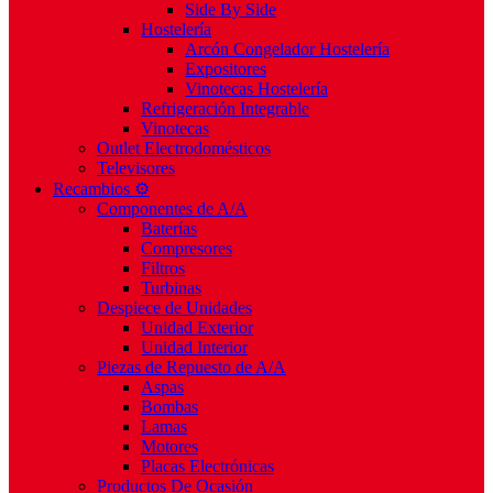
Side By Side
Hostelería
Arcón Congelador Hostelería
Expositores
Vinotecas Hostelería
Refrigeración Integrable
Vinotecas
Outlet Electrodomésticos
Televisores
Recambios ⚙️
Componentes de A/A
Baterías
Compresores
Filtros
Turbinas
Despiece de Unidades
Unidad Exterior
Unidad Interior
Piezas de Repuesto de A/A
Aspas
Bombas
Lamas
Motores
Placas Electrónicas
Productos De Ocasión