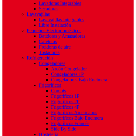
Lavadoras Integrables
Secadoras
Lavavajillas
Lavavajillas Integrables
Libre Instalación
Pequeños Electrodomésticos
Batidoras y Amasadoras
Cafeteras
Freidoras de aire
Tostadoras
Refrigeración
Congeladores
Arcón Congelador
Congeladores 1P
Congeladores Bajo Encimera
Frigoríficos
Combis
Frigoríficos 1P
Frigoríficos 2P
Frigoríficos 4P
Frigoríficos Americanos
Frigoríficos Bajo Encimera
Frigoríficos Francés
Side By Side
Hostelería