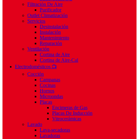
Filtración De Aire
Purificador
Outlet Climatización
Servicios
Desinstalación
Instalación
Mantenimiento
Reparación
Ventilación
Cortina de Aire
Cortina de Aire-Cal
Electrodomésticos 📺
Cocción
Campanas
Cocinas
Hornos
Microondas
Placas
Encimeras de Gas
Placas De Inducción
Vitrocerámicas
Lavado
Lava-secadoras
Lavadoras