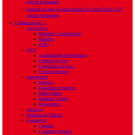
oficial Johnson❄️
Instalación aire acondicionado en Santa Pola: SAT
oficial Johnson❄️
Climatización 💧
Accesorios
Bombas Condensados
Mandos
WIFI
ACS
Acumulador Aerotérmico
Caldera de Gas
Calentador de Gas
Termo Eléctrico
Aerotermia
Biblock
Depósito de Inercia
Mini-Chiller
Modular Chiller
Monoblock
AirZone
Bombas de Piscina
Comercial
Cassette
Columna Vertical