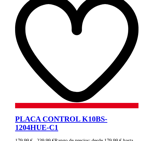
PLACA CONTROL K10BS-
1204HUE-C1
179,99
€
-
239,99
€
Rango de precios: desde 179,99 € hasta