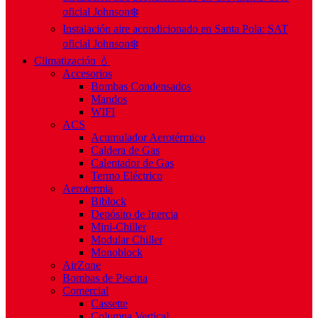
oficial Johnson❄️
Instalación aire acondicionado en Santa Pola: SAT
oficial Johnson❄️
Climatización 💧
Accesorios
Bombas Condensados
Mandos
WIFI
ACS
Acumulador Aerotérmico
Caldera de Gas
Calentador de Gas
Termo Eléctrico
Aerotermia
Biblock
Depósito de Inercia
Mini-Chiller
Modular Chiller
Monoblock
AirZone
Bombas de Piscina
Comercial
Cassette
Columna Vertical