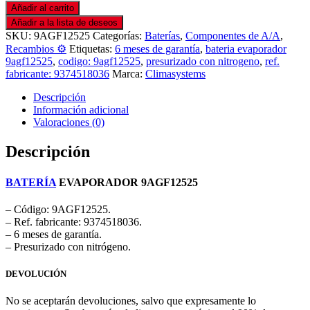
Añadir al carrito
Añadir a la lista de deseos
SKU:
9AGF12525
Categorías:
Baterías
,
Componentes de A/A
,
Recambios ⚙️
Etiquetas:
6 meses de garantía
,
bateria evaporador
9agf12525
,
codigo: 9agf12525
,
presurizado con nitrogeno
,
ref.
fabricante: 9374518036
Marca:
Climasystems
Descripción
Información adicional
Valoraciones (0)
Descripción
BATERÍA
EVAPORADOR 9AGF12525
– Código: 9AGF12525.
– Ref. fabricante: 9374518036.
– 6 meses de garantía.
– Presurizado con nitrógeno.
DEVOLUCIÓN
No se aceptarán devoluciones, salvo que expresamente lo