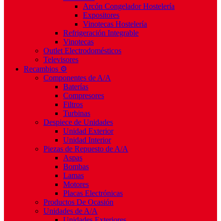
Arcón Congelador Hostelería
Expositores
Vinotecas Hostelería
Refrigeración Integrable
Vinotecas
Outlet Electrodomésticos
Televisores
Recambios ⚙️
Componentes de A/A
Baterías
Compresores
Filtros
Turbinas
Despiece de Unidades
Unidad Exterior
Unidad Interior
Piezas de Repuesto de A/A
Aspas
Bombas
Lamas
Motores
Placas Electrónicas
Productos De Ocasión
Unidades de A/A
Unidades Exteriores