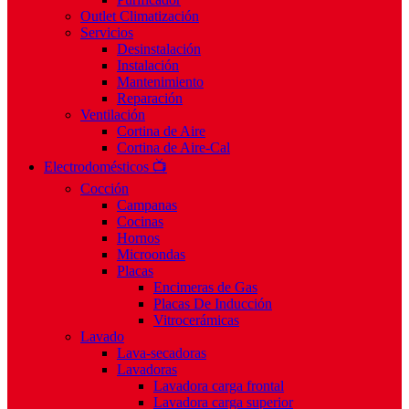
Outlet Climatización
Servicios
Desinstalación
Instalación
Mantenimiento
Reparación
Ventilación
Cortina de Aire
Cortina de Aire-Cal
Electrodomésticos 📺
Cocción
Campanas
Cocinas
Hornos
Microondas
Placas
Encimeras de Gas
Placas De Inducción
Vitrocerámicas
Lavado
Lava-secadoras
Lavadoras
Lavadora carga frontal
Lavadora carga superior