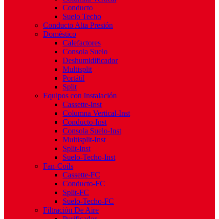
Conducto
Suelo Techo
Conducto Alta Presión
Doméstico
Calefactores
Consola Suelo
Deshumidificador
Multisplit
Portátil
Split
Equipos con Instalación
Cassette-Inst
Columna Vertical-Inst
Conducto-Inst
Consola Suelo-Inst
Multisplit-Inst
Split-Inst
Suelo-Techo-Inst
Fan-Coils
Cassette-FC
Conducto-FC
Split-FC
Suelo-Techo-FC
Filtración De Aire
Purificador