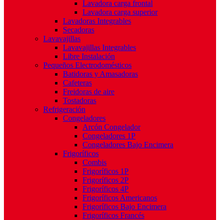
Lavadora carga frontal
Lavadora carga superior
Lavadoras Integrables
Secadoras
Lavavajillas
Lavavajillas Integrables
Libre Instalación
Pequeños Electrodomésticos
Batidoras y Amasadoras
Cafeteras
Freidoras de aire
Tostadoras
Refrigeración
Congeladores
Arcón Congelador
Congeladores 1P
Congeladores Bajo Encimera
Frigoríficos
Combis
Frigoríficos 1P
Frigoríficos 2P
Frigoríficos 4P
Frigoríficos Americanos
Frigoríficos Bajo Encimera
Frigoríficos Francés