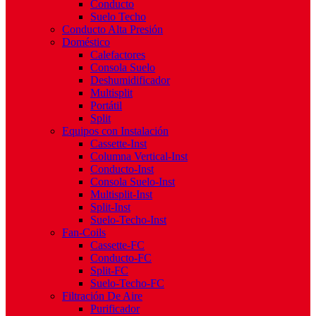
Conducto
Suelo Techo
Conducto Alta Presión
Doméstico
Calefactores
Consola Suelo
Deshumidificador
Multisplit
Portátil
Split
Equipos con Instalación
Cassette-Inst
Columna Vertical-Inst
Conducto-Inst
Consola Suelo-Inst
Multisplit-Inst
Split-Inst
Suelo-Techo-Inst
Fan-Coils
Cassette-FC
Conducto-FC
Split-FC
Suelo-Techo-FC
Filtración De Aire
Purificador