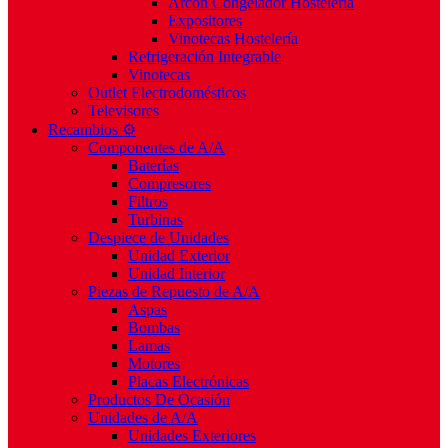
Arcón Congelador Hostelería
Expositores
Vinotecas Hostelería
Refrigeración Integrable
Vinotecas
Outlet Electrodomésticos
Televisores
Recambios ⚙️
Componentes de A/A
Baterías
Compresores
Filtros
Turbinas
Despiece de Unidades
Unidad Exterior
Unidad Interior
Piezas de Repuesto de A/A
Aspas
Bombas
Lamas
Motores
Placas Electrónicas
Productos De Ocasión
Unidades de A/A
Unidades Exteriores