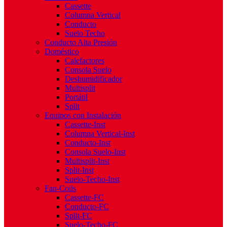
Cassette
Columna Vertical
Conducto
Suelo Techo
Conducto Alta Presión
Doméstico
Calefactores
Consola Suelo
Deshumidificador
Multisplit
Portátil
Split
Equipos con Instalación
Cassette-Inst
Columna Vertical-Inst
Conducto-Inst
Consola Suelo-Inst
Multisplit-Inst
Split-Inst
Suelo-Techo-Inst
Fan-Coils
Cassette-FC
Conducto-FC
Split-FC
Suelo-Techo-FC