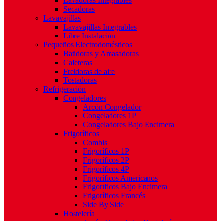
Lavadoras Integrables
Secadoras
Lavavajillas
Lavavajillas Integrables
Libre Instalación
Pequeños Electrodomésticos
Batidoras y Amasadoras
Cafeteras
Freidoras de aire
Tostadoras
Refrigeración
Congeladores
Arcón Congelador
Congeladores 1P
Congeladores Bajo Encimera
Frigoríficos
Combis
Frigoríficos 1P
Frigoríficos 2P
Frigoríficos 4P
Frigoríficos Americanos
Frigoríficos Bajo Encimera
Frigoríficos Francés
Side By Side
Hostelería