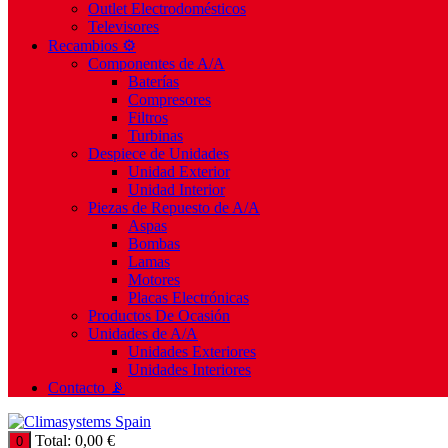
Outlet Electrodomésticos
Televisores
Recambios ⚙️
Componentes de A/A
Baterías
Compresores
Filtros
Turbinas
Despiece de Unidades
Unidad Exterior
Unidad Interior
Piezas de Repuesto de A/A
Aspas
Bombas
Lamas
Motores
Placas Electrónicas
Productos De Ocasión
Unidades de A/A
Unidades Exteriores
Unidades Interiores
Contacto 📡
Total:
0,00
€
0