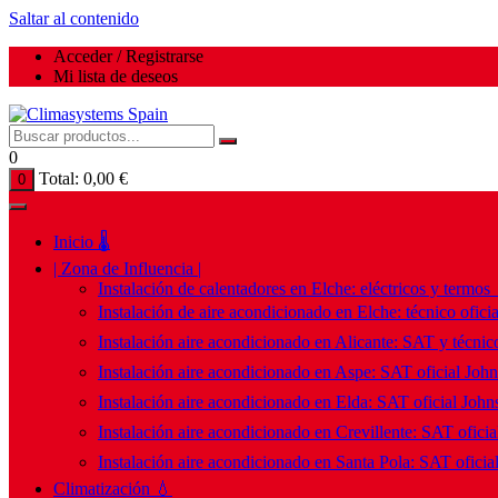
Saltar al contenido
Acceder / Registrarse
Mi lista de deseos
0
Total:
0,00
€
0
Inicio 🌡️
| Zona de Influencia |
Instalación de calentadores en Elche: eléctricos y termos
Instalación de aire acondicionado en Elche: técnico ofici
Instalación aire acondicionado en Alicante: SAT y técnico
Instalación aire acondicionado en Aspe: SAT oficial Joh
Instalación aire acondicionado en Elda: SAT oficial John
Instalación aire acondicionado en Crevillente: SAT ofici
Instalación aire acondicionado en Santa Pola: SAT oficia
Climatización 💧