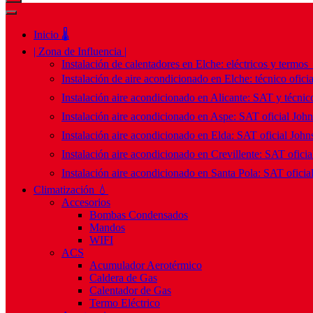
Inicio 🌡️
| Zona de Influencia |
Instalación de calentadores en Elche: eléctricos y termos
Instalación de aire acondicionado en Elche: técnico ofici
Instalación aire acondicionado en Alicante: SAT y técnico
Instalación aire acondicionado en Aspe: SAT oficial Joh
Instalación aire acondicionado en Elda: SAT oficial John
Instalación aire acondicionado en Crevillente: SAT ofici
Instalación aire acondicionado en Santa Pola: SAT oficia
Climatización 💧
Accesorios
Bombas Condensados
Mandos
WIFI
ACS
Acumulador Aerotérmico
Caldera de Gas
Calentador de Gas
Termo Eléctrico