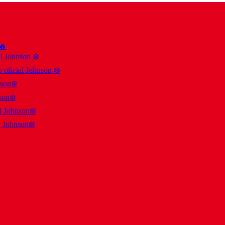
 🔥
al Johnson ❄️
 oficial Johnson ❄️
nson❄️
son❄️
al Johnson❄️
l Johnson❄️