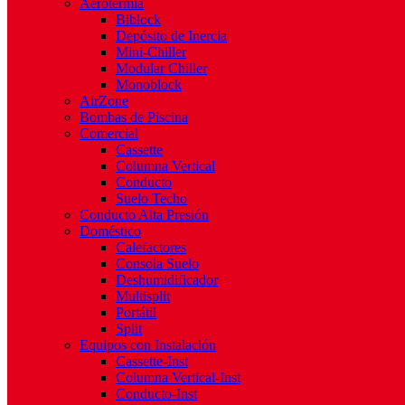
Aerotermia
Biblock
Depósito de Inercia
Mini-Chiller
Modular Chiller
Monoblock
AirZone
Bombas de Piscina
Comercial
Cassette
Columna Vertical
Conducto
Suelo Techo
Conducto Alta Presión
Doméstico
Calefactores
Consola Suelo
Deshumidificador
Multisplit
Portátil
Split
Equipos con Instalación
Cassette-Inst
Columna Vertical-Inst
Conducto-Inst