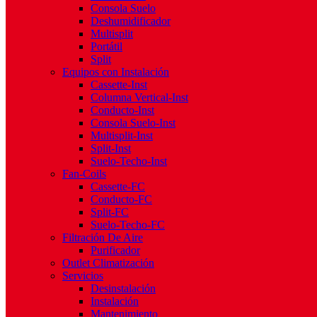
Consola Suelo
Deshumidificador
Multisplit
Portátil
Split
Equipos con Instalación
Cassette-Inst
Columna Vertical-Inst
Conducto-Inst
Consola Suelo-Inst
Multisplit-Inst
Split-Inst
Suelo-Techo-Inst
Fan-Coils
Cassette-FC
Conducto-FC
Split-FC
Suelo-Techo-FC
Filtración De Aire
Purificador
Outlet Climatización
Servicios
Desinstalación
Instalación
Mantenimiento