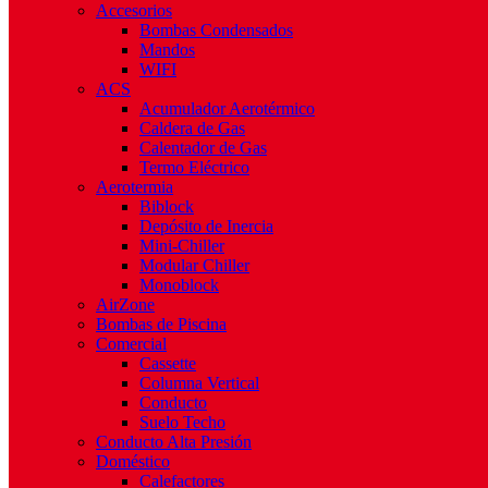
Accesorios
Bombas Condensados
Mandos
WIFI
ACS
Acumulador Aerotérmico
Caldera de Gas
Calentador de Gas
Termo Eléctrico
Aerotermia
Biblock
Depósito de Inercia
Mini-Chiller
Modular Chiller
Monoblock
AirZone
Bombas de Piscina
Comercial
Cassette
Columna Vertical
Conducto
Suelo Techo
Conducto Alta Presión
Doméstico
Calefactores