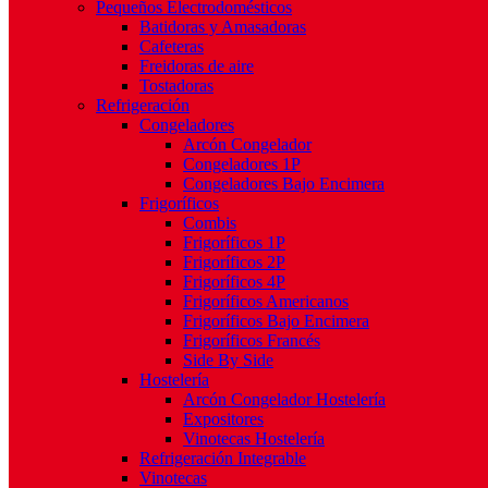
Pequeños Electrodomésticos
Batidoras y Amasadoras
Cafeteras
Freidoras de aire
Tostadoras
Refrigeración
Congeladores
Arcón Congelador
Congeladores 1P
Congeladores Bajo Encimera
Frigoríficos
Combis
Frigoríficos 1P
Frigoríficos 2P
Frigoríficos 4P
Frigoríficos Americanos
Frigoríficos Bajo Encimera
Frigoríficos Francés
Side By Side
Hostelería
Arcón Congelador Hostelería
Expositores
Vinotecas Hostelería
Refrigeración Integrable
Vinotecas