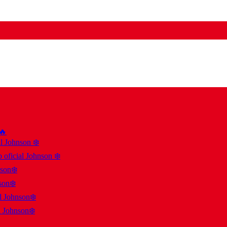
 🔥
al Johnson ❄️
 oficial Johnson ❄️
nson❄️
son❄️
al Johnson❄️
l Johnson❄️