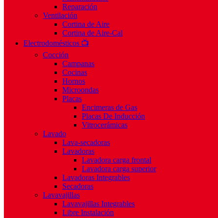
Reparación
Ventilación
Cortina de Aire
Cortina de Aire-Cal
Electrodomésticos 📺
Cocción
Campanas
Cocinas
Hornos
Microondas
Placas
Encimeras de Gas
Placas De Inducción
Vitrocerámicas
Lavado
Lava-secadoras
Lavadoras
Lavadora carga frontal
Lavadora carga superior
Lavadoras Integrables
Secadoras
Lavavajillas
Lavavajillas Integrables
Libre Instalación