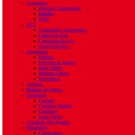
Accesorios
Bombas Condensados
Mandos
WIFI
ACS
Acumulador Aerotérmico
Caldera de Gas
Calentador de Gas
Termo Eléctrico
Aerotermia
Biblock
Depósito de Inercia
Mini-Chiller
Modular Chiller
Monoblock
AirZone
Bombas de Piscina
Comercial
Cassette
Columna Vertical
Conducto
Suelo Techo
Conducto Alta Presión
Doméstico
Calefactores