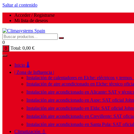
Saltar al contenido
Acceder / Registrarse
Mi lista de deseos
0
Total:
0,00
€
0
Inicio 🌡️
| Zona de Influencia |
Instalación de calentadores en Elche: eléctricos y termos
Instalación de aire acondicionado en Elche: técnico ofici
Instalación aire acondicionado en Alicante: SAT y técnico
Instalación aire acondicionado en Aspe: SAT oficial Joh
Instalación aire acondicionado en Elda: SAT oficial John
Instalación aire acondicionado en Crevillente: SAT ofici
Instalación aire acondicionado en Santa Pola: SAT oficia
Climatización 💧