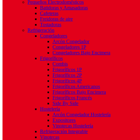
Pequeños Electrodomésticos
Batidoras y Amasadoras
Cafeteras
Freidoras de aire
Tostadoras
Refrigeración
Congeladores
Arcón Congelador
Congeladores 1P
Congeladores Bajo Encimera
Frigoríficos
Combis
Frigoríficos 1P
Frigoríficos 2P
Frigoríficos 4P
Frigoríficos Americanos
Frigoríficos Bajo Encimera
Frigoríficos Francés
Side By Side
Hostelería
Arcón Congelador Hostelería
Expositores
Vinotecas Hostelería
Refrigeración Integrable
Vinotecas