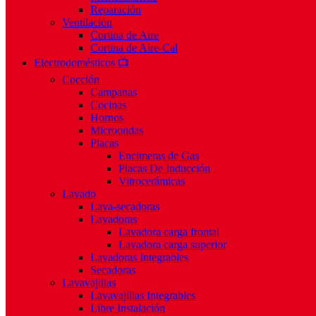
Reparación
Ventilación
Cortina de Aire
Cortina de Aire-Cal
Electrodomésticos 📺
Cocción
Campanas
Cocinas
Hornos
Microondas
Placas
Encimeras de Gas
Placas De Inducción
Vitrocerámicas
Lavado
Lava-secadoras
Lavadoras
Lavadora carga frontal
Lavadora carga superior
Lavadoras Integrables
Secadoras
Lavavajillas
Lavavajillas Integrables
Libre Instalación