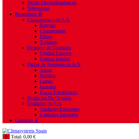
Outlet Electrodomésticos
Televisores
Recambios ⚙️
Componentes de A/A
Baterías
Compresores
Filtros
Turbinas
Despiece de Unidades
Unidad Exterior
Unidad Interior
Piezas de Repuesto de A/A
Aspas
Bombas
Lamas
Motores
Placas Electrónicas
Productos De Ocasión
Unidades de A/A
Unidades Exteriores
Unidades Interiores
Contacto 📡
Total:
0,00
€
0