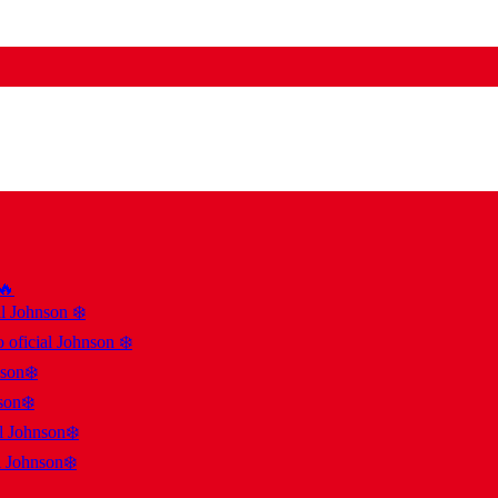
 🔥
al Johnson ❄️
 oficial Johnson ❄️
nson❄️
son❄️
al Johnson❄️
l Johnson❄️