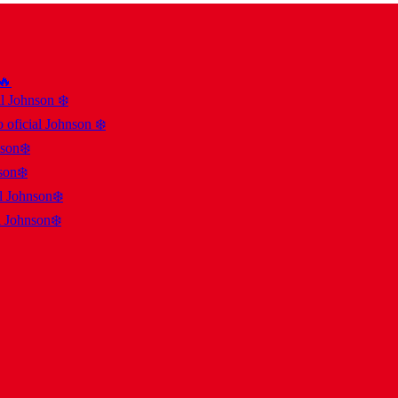
 🔥
al Johnson ❄️
 oficial Johnson ❄️
nson❄️
son❄️
al Johnson❄️
l Johnson❄️