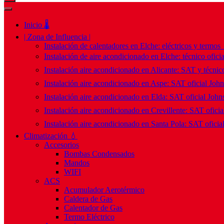
Inicio 🌡️
| Zona de Influencia |
Instalación de calentadores en Elche: eléctricos y termos
Instalación de aire acondicionado en Elche: técnico ofici
Instalación aire acondicionado en Alicante: SAT y técnico
Instalación aire acondicionado en Aspe: SAT oficial Joh
Instalación aire acondicionado en Elda: SAT oficial John
Instalación aire acondicionado en Crevillente: SAT ofici
Instalación aire acondicionado en Santa Pola: SAT oficia
Climatización 💧
Accesorios
Bombas Condensados
Mandos
WIFI
ACS
Acumulador Aerotérmico
Caldera de Gas
Calentador de Gas
Termo Eléctrico