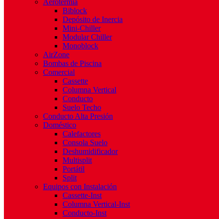
Aerotermia
Biblock
Depósito de Inercia
Mini-Chiller
Modular Chiller
Monoblock
AirZone
Bombas de Piscina
Comercial
Cassette
Columna Vertical
Conducto
Suelo Techo
Conducto Alta Presión
Doméstico
Calefactores
Consola Suelo
Deshumidificador
Multisplit
Portátil
Split
Equipos con Instalación
Cassette-Inst
Columna Vertical-Inst
Conducto-Inst