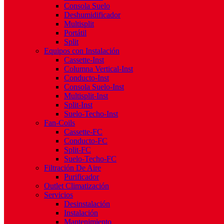
Consola Suelo
Deshumidificador
Multisplit
Portátil
Split
Equipos con Instalación
Cassette-Inst
Columna Vertical-Inst
Conducto-Inst
Consola Suelo-Inst
Multisplit-Inst
Split-Inst
Suelo-Techo-Inst
Fan-Coils
Cassette-FC
Conducto-FC
Split-FC
Suelo-Techo-FC
Filtración De Aire
Purificador
Outlet Climatización
Servicios
Desinstalación
Instalación
Mantenimiento