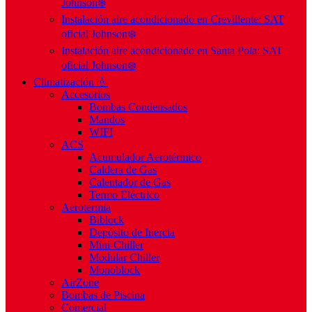
Johnson❄️
Instalación aire acondicionado en Crevillente: SAT
oficial Johnson❄️
Instalación aire acondicionado en Santa Pola: SAT
oficial Johnson❄️
Climatización 💧
Accesorios
Bombas Condensados
Mandos
WIFI
ACS
Acumulador Aerotérmico
Caldera de Gas
Calentador de Gas
Termo Eléctrico
Aerotermia
Biblock
Depósito de Inercia
Mini-Chiller
Modular Chiller
Monoblock
AirZone
Bombas de Piscina
Comercial