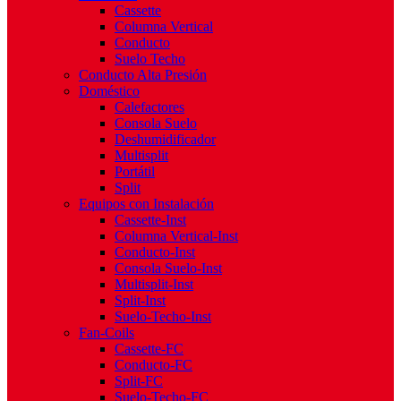
Cassette
Columna Vertical
Conducto
Suelo Techo
Conducto Alta Presión
Doméstico
Calefactores
Consola Suelo
Deshumidificador
Multisplit
Portátil
Split
Equipos con Instalación
Cassette-Inst
Columna Vertical-Inst
Conducto-Inst
Consola Suelo-Inst
Multisplit-Inst
Split-Inst
Suelo-Techo-Inst
Fan-Coils
Cassette-FC
Conducto-FC
Split-FC
Suelo-Techo-FC