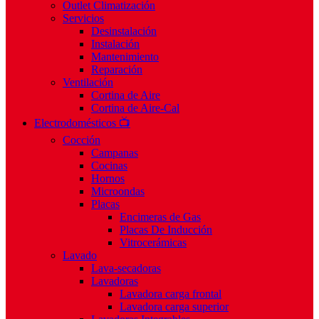
Outlet Climatización
Servicios
Desinstalación
Instalación
Mantenimiento
Reparación
Ventilación
Cortina de Aire
Cortina de Aire-Cal
Electrodomésticos 📺
Cocción
Campanas
Cocinas
Hornos
Microondas
Placas
Encimeras de Gas
Placas De Inducción
Vitrocerámicas
Lavado
Lava-secadoras
Lavadoras
Lavadora carga frontal
Lavadora carga superior