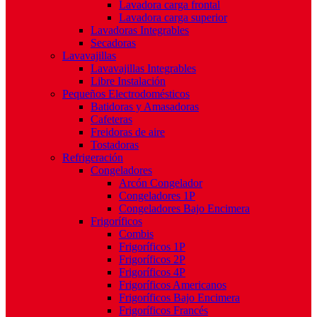
Lavadora carga frontal
Lavadora carga superior
Lavadoras Integrables
Secadoras
Lavavajillas
Lavavajillas Integrables
Libre Instalación
Pequeños Electrodomésticos
Batidoras y Amasadoras
Cafeteras
Freidoras de aire
Tostadoras
Refrigeración
Congeladores
Arcón Congelador
Congeladores 1P
Congeladores Bajo Encimera
Frigoríficos
Combis
Frigoríficos 1P
Frigoríficos 2P
Frigoríficos 4P
Frigoríficos Americanos
Frigoríficos Bajo Encimera
Frigoríficos Francés