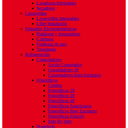
Lavadoras Integrables
Secadoras
Lavavajillas
Lavavajillas Integrables
Libre Instalación
Pequeños Electrodomésticos
Batidoras y Amasadoras
Cafeteras
Freidoras de aire
Tostadoras
Refrigeración
Congeladores
Arcón Congelador
Congeladores 1P
Congeladores Bajo Encimera
Frigoríficos
Combis
Frigoríficos 1P
Frigoríficos 2P
Frigoríficos 4P
Frigoríficos Americanos
Frigoríficos Bajo Encimera
Frigoríficos Francés
Side By Side
Hostelería