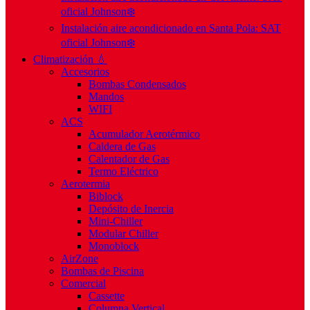
oficial Johnson❄️
Instalación aire acondicionado en Santa Pola: SAT
oficial Johnson❄️
Climatización 💧
Accesorios
Bombas Condensados
Mandos
WIFI
ACS
Acumulador Aerotérmico
Caldera de Gas
Calentador de Gas
Termo Eléctrico
Aerotermia
Biblock
Depósito de Inercia
Mini-Chiller
Modular Chiller
Monoblock
AirZone
Bombas de Piscina
Comercial
Cassette
Columna Vertical