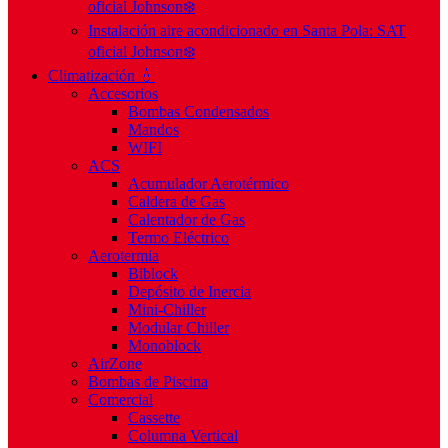
oficial Johnson❄️
Instalación aire acondicionado en Santa Pola: SAT
oficial Johnson❄️
Climatización 💧
Accesorios
Bombas Condensados
Mandos
WIFI
ACS
Acumulador Aerotérmico
Caldera de Gas
Calentador de Gas
Termo Eléctrico
Aerotermia
Biblock
Depósito de Inercia
Mini-Chiller
Modular Chiller
Monoblock
AirZone
Bombas de Piscina
Comercial
Cassette
Columna Vertical