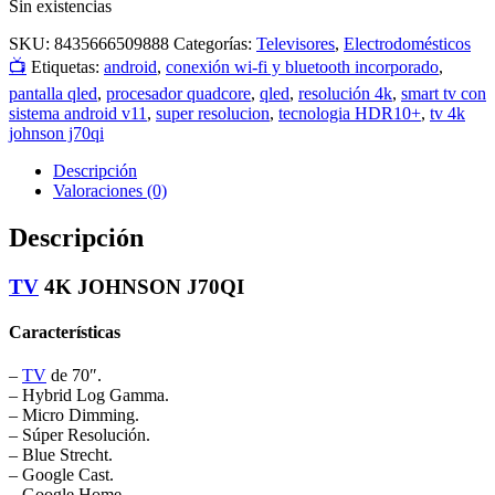
Sin existencias
SKU:
8435666509888
Categorías:
Televisores
,
Electrodomésticos
📺
Etiquetas:
android
,
conexión wi-fi y bluetooth incorporado
,
pantalla qled
,
procesador quadcore
,
qled
,
resolución 4k
,
smart tv con
sistema android v11
,
super resolucion
,
tecnologia HDR10+
,
tv 4k
johnson j70qi
Descripción
Valoraciones (0)
Descripción
TV
4K JOHNSON J70QI
Características
–
TV
de 70″.
– Hybrid Log Gamma.
– Micro Dimming.
– Súper Resolución.
– Blue Strecht.
– Google Cast.
– Google Home.