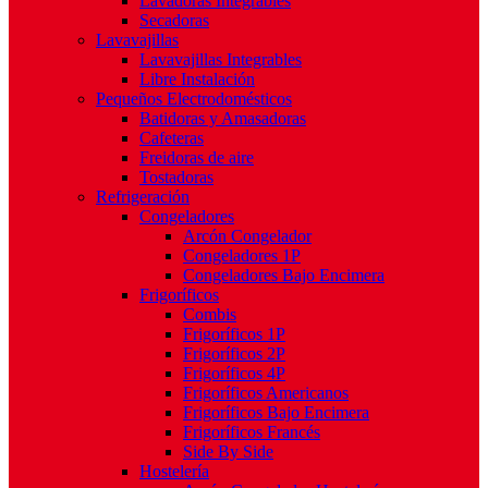
Lavadoras Integrables
Secadoras
Lavavajillas
Lavavajillas Integrables
Libre Instalación
Pequeños Electrodomésticos
Batidoras y Amasadoras
Cafeteras
Freidoras de aire
Tostadoras
Refrigeración
Congeladores
Arcón Congelador
Congeladores 1P
Congeladores Bajo Encimera
Frigoríficos
Combis
Frigoríficos 1P
Frigoríficos 2P
Frigoríficos 4P
Frigoríficos Americanos
Frigoríficos Bajo Encimera
Frigoríficos Francés
Side By Side
Hostelería