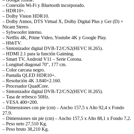
– Conexión Wi-Fi y Bluetooth incorporado.
– HDR10+.
– Dolby Vision HDR10.
– Dolby Atmos, DTS Virtual X, Dolby Digital Plus y Ger (D) +
Nicam Stereo.
– Sybwoofer interno.
– Netflix 4K, Prime Video, Youtube 4K y Google Play.
– HbbTV.
– Sintonizador digital DVB-T2/C/S2(HEVC H.265).
– HDMI 2.1 para la función Gaiming.
– Smart TV, Android V11 – Serie Corona.
– Longitud diagonal 70″, 177 cm.
– Color carcasa negro.
– Pantalla QLED HDR10+.
– Resolución 4K 3.840×2.160.
– Procesador QuadCore.
– Sintonizador digital DVB-T2/C/S2(HEVC H.265).
– Tasa de refresco 50Hz.
– VESA 400×200.
– Dimensiones con pie (cm) – Ancho 157,5 x Alto 92,4 x Fondo
27,9.
– Dimensiones sin pie (cm) – Ancho 157,5 x Alto 88,1 x Fondo 7,2.
– Peso neto 27,510 Kg.
– Peso bruto 38,210 Kg.