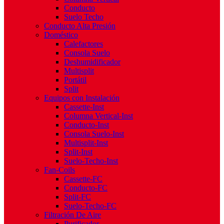
Conducto
Suelo Techo
Conducto Alta Presión
Doméstico
Calefactores
Consola Suelo
Deshumidificador
Multisplit
Portátil
Split
Equipos con Instalación
Cassette-Inst
Columna Vertical-Inst
Conducto-Inst
Consola Suelo-Inst
Multisplit-Inst
Split-Inst
Suelo-Techo-Inst
Fan-Coils
Cassette-FC
Conducto-FC
Split-FC
Suelo-Techo-FC
Filtración De Aire
Purificador