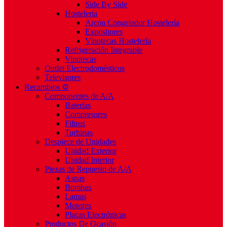
Side By Side
Hostelería
Arcón Congelador Hostelería
Expositores
Vinotecas Hostelería
Refrigeración Integrable
Vinotecas
Outlet Electrodomésticos
Televisores
Recambios ⚙️
Componentes de A/A
Baterías
Compresores
Filtros
Turbinas
Despiece de Unidades
Unidad Exterior
Unidad Interior
Piezas de Repuesto de A/A
Aspas
Bombas
Lamas
Motores
Placas Electrónicas
Productos De Ocasión