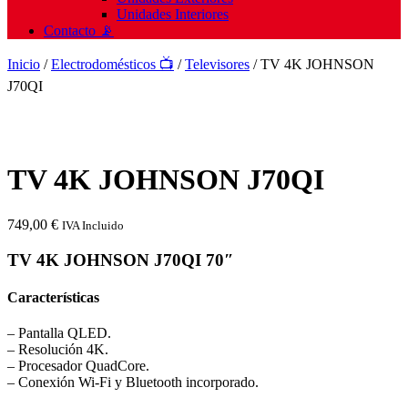
Unidades Interiores
Contacto 📡
Inicio
/
Electrodomésticos 📺
/
Televisores
/ TV 4K JOHNSON
J70QI
TV 4K JOHNSON J70QI
749,00
€
IVA Incluido
TV 4K JOHNSON J70QI 70″
Características
– Pantalla QLED.
– Resolución 4K.
– Procesador QuadCore.
– Conexión Wi-Fi y Bluetooth incorporado.