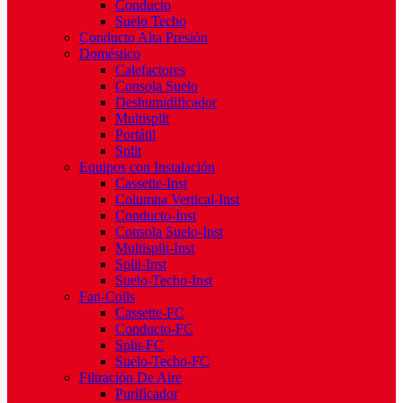
Conducto
Suelo Techo
Conducto Alta Presión
Doméstico
Calefactores
Consola Suelo
Deshumidificador
Multisplit
Portátil
Split
Equipos con Instalación
Cassette-Inst
Columna Vertical-Inst
Conducto-Inst
Consola Suelo-Inst
Multisplit-Inst
Split-Inst
Suelo-Techo-Inst
Fan-Coils
Cassette-FC
Conducto-FC
Split-FC
Suelo-Techo-FC
Filtración De Aire
Purificador