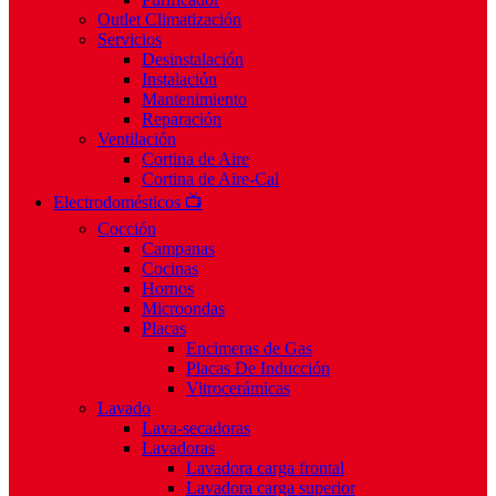
Outlet Climatización
Servicios
Desinstalación
Instalación
Mantenimiento
Reparación
Ventilación
Cortina de Aire
Cortina de Aire-Cal
Electrodomésticos 📺
Cocción
Campanas
Cocinas
Hornos
Microondas
Placas
Encimeras de Gas
Placas De Inducción
Vitrocerámicas
Lavado
Lava-secadoras
Lavadoras
Lavadora carga frontal
Lavadora carga superior