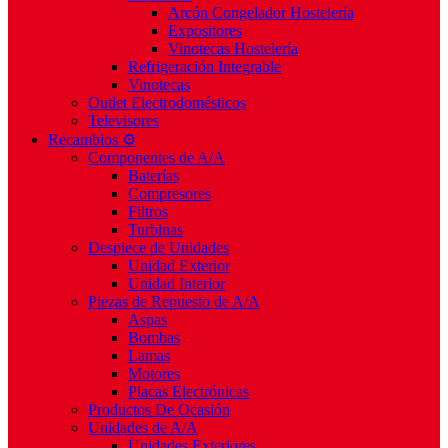
Arcón Congelador Hostelería
Expositores
Vinotecas Hostelería
Refrigeración Integrable
Vinotecas
Outlet Electrodomésticos
Televisores
Recambios ⚙️
Componentes de A/A
Baterías
Compresores
Filtros
Turbinas
Despiece de Unidades
Unidad Exterior
Unidad Interior
Piezas de Repuesto de A/A
Aspas
Bombas
Lamas
Motores
Placas Electrónicas
Productos De Ocasión
Unidades de A/A
Unidades Exteriores