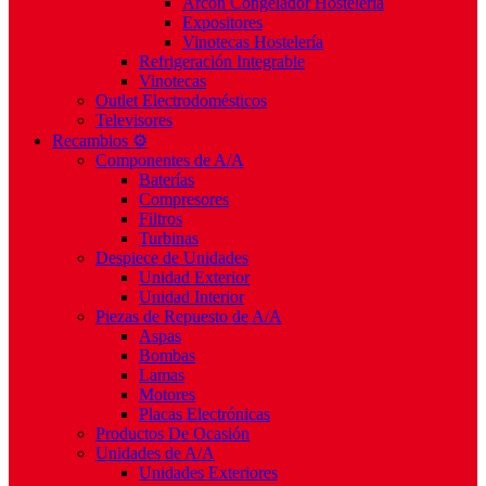
Arcón Congelador Hostelería
Expositores
Vinotecas Hostelería
Refrigeración Integrable
Vinotecas
Outlet Electrodomésticos
Televisores
Recambios ⚙️
Componentes de A/A
Baterías
Compresores
Filtros
Turbinas
Despiece de Unidades
Unidad Exterior
Unidad Interior
Piezas de Repuesto de A/A
Aspas
Bombas
Lamas
Motores
Placas Electrónicas
Productos De Ocasión
Unidades de A/A
Unidades Exteriores