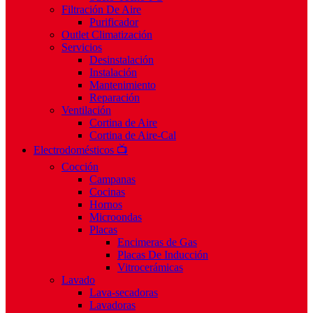
Filtración De Aire
Purificador
Outlet Climatización
Servicios
Desinstalación
Instalación
Mantenimiento
Reparación
Ventilación
Cortina de Aire
Cortina de Aire-Cal
Electrodomésticos 📺
Cocción
Campanas
Cocinas
Hornos
Microondas
Placas
Encimeras de Gas
Placas De Inducción
Vitrocerámicas
Lavado
Lava-secadoras
Lavadoras