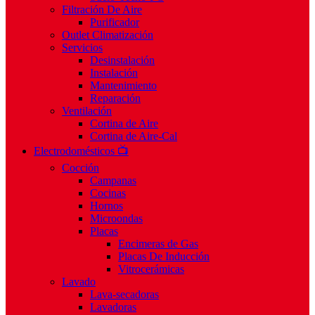
Filtración De Aire
Purificador
Outlet Climatización
Servicios
Desinstalación
Instalación
Mantenimiento
Reparación
Ventilación
Cortina de Aire
Cortina de Aire-Cal
Electrodomésticos 📺
Cocción
Campanas
Cocinas
Hornos
Microondas
Placas
Encimeras de Gas
Placas De Inducción
Vitrocerámicas
Lavado
Lava-secadoras
Lavadoras