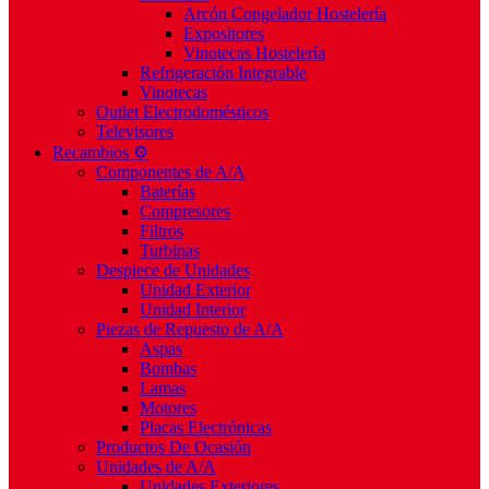
Arcón Congelador Hostelería
Expositores
Vinotecas Hostelería
Refrigeración Integrable
Vinotecas
Outlet Electrodomésticos
Televisores
Recambios ⚙️
Componentes de A/A
Baterías
Compresores
Filtros
Turbinas
Despiece de Unidades
Unidad Exterior
Unidad Interior
Piezas de Repuesto de A/A
Aspas
Bombas
Lamas
Motores
Placas Electrónicas
Productos De Ocasión
Unidades de A/A
Unidades Exteriores