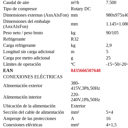
Caudal de aire
m³/h
7.500
Tipo de compresor
Rotary DC
Dimensiones externas (AnxAlxFon)
mm
980x975x4
Dimensiones del embalaje
mm
1.145×1.08
(AnxAlxFon)
Peso neto / peso bruto
kg
90/105
Refrigerante
R32
Carga refrigerante
kg
2,9
Longitud sin carga adicional
m
5
Carga por metro adicional
g
25
Límites de operación
ºC
-15~50/-20
EAN
8435666507648
CONEXIONES ELÉCTRICAS
380-
Alimentación exterior
415V,3Ph,50Hz
220-
Alimentación interior
240V,1Ph,50Hz
Ubicación de la alimentación
Exterior
Sección del cable de alimentación
mm²
5×4
Amperaje de las protecciones
A
16
Conexiones eléctricas
mm²
4×1,5