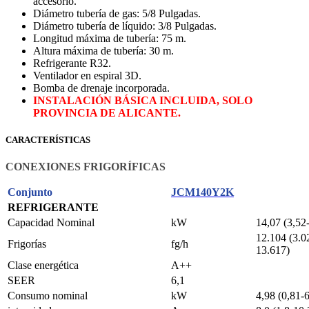
accesorio.
Diámetro tubería de gas: 5/8 Pulgadas.
Diámetro tubería de líquido: 3/8 Pulgadas.
Longitud máxima de tubería: 75 m.
Altura máxima de tubería: 30 m.
Refrigerante R32.
Ventilador en espiral 3D.
Bomba de drenaje incorporada.
INSTALACIÓN BÁSICA INCLUIDA, SOLO
PROVINCIA DE ALICANTE.
CARACTERÍSTICAS
CONEXIONES FRIGORÍFICAS
Conjunto
JCM140Y2K
REFRIGERANTE
Capacidad Nominal
kW
14,07 (3,52
12.104 (3.0
Frigorías
fg/h
13.617)
Clase energética
A++
SEER
6,1
Consumo nominal
kW
4,98 (0,81-