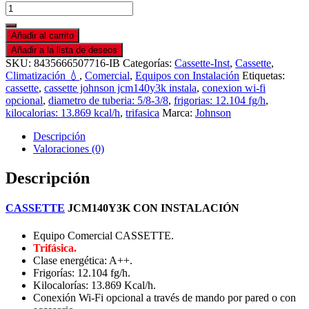
Añadir al carrito
Añadir a la lista de deseos
SKU:
8435666507716-IB
Categorías:
Cassette-Inst
,
Cassette
,
Climatización 💧
,
Comercial
,
Equipos con Instalación
Etiquetas:
cassette
,
cassette johnson jcm140y3k instala
,
conexion wi-fi
opcional
,
diametro de tuberia: 5/8-3/8
,
frigorias: 12.104 fg/h
,
kilocalorias: 13.869 kcal/h
,
trifasica
Marca:
Johnson
Descripción
Valoraciones (0)
Descripción
CASSETTE
JCM140Y3K CON INSTALACIÓN
Equipo Comercial CASSETTE.
Trifásica.
Clase energética: A++.
Frigorías: 12.104 fg/h.
Kilocalorías: 13.869 Kcal/h.
Conexión Wi-Fi opcional a través de mando por pared o con