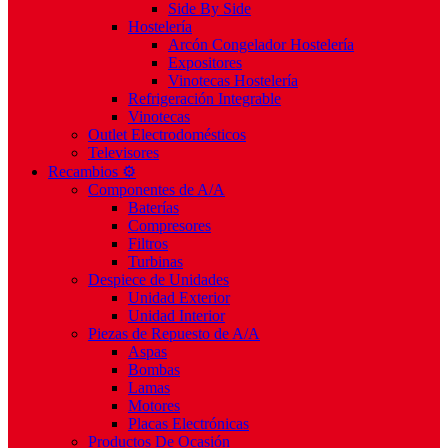
Side By Side
Hostelería
Arcón Congelador Hostelería
Expositores
Vinotecas Hostelería
Refrigeración Integrable
Vinotecas
Outlet Electrodomésticos
Televisores
Recambios ⚙️
Componentes de A/A
Baterías
Compresores
Filtros
Turbinas
Despiece de Unidades
Unidad Exterior
Unidad Interior
Piezas de Repuesto de A/A
Aspas
Bombas
Lamas
Motores
Placas Electrónicas
Productos De Ocasión