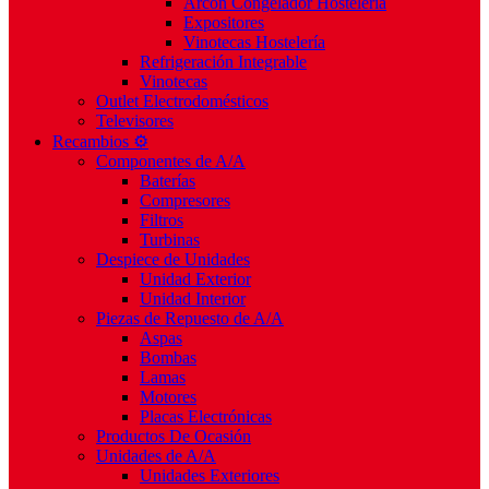
Arcón Congelador Hostelería
Expositores
Vinotecas Hostelería
Refrigeración Integrable
Vinotecas
Outlet Electrodomésticos
Televisores
Recambios ⚙️
Componentes de A/A
Baterías
Compresores
Filtros
Turbinas
Despiece de Unidades
Unidad Exterior
Unidad Interior
Piezas de Repuesto de A/A
Aspas
Bombas
Lamas
Motores
Placas Electrónicas
Productos De Ocasión
Unidades de A/A
Unidades Exteriores