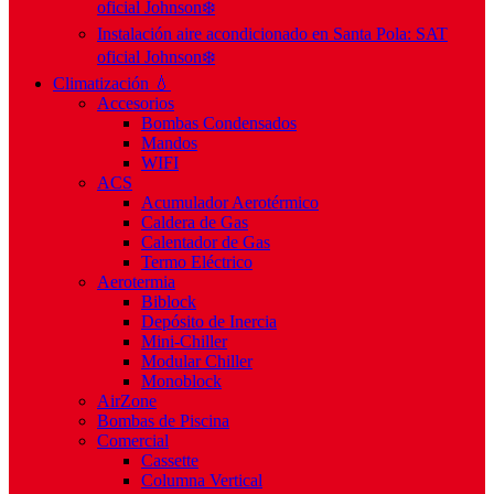
oficial Johnson❄️
Instalación aire acondicionado en Santa Pola: SAT
oficial Johnson❄️
Climatización 💧
Accesorios
Bombas Condensados
Mandos
WIFI
ACS
Acumulador Aerotérmico
Caldera de Gas
Calentador de Gas
Termo Eléctrico
Aerotermia
Biblock
Depósito de Inercia
Mini-Chiller
Modular Chiller
Monoblock
AirZone
Bombas de Piscina
Comercial
Cassette
Columna Vertical