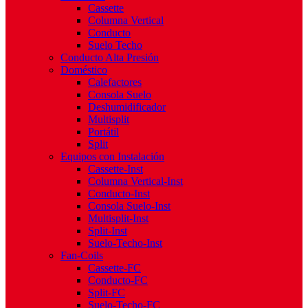
Cassette
Columna Vertical
Conducto
Suelo Techo
Conducto Alta Presión
Doméstico
Calefactores
Consola Suelo
Deshumidificador
Multisplit
Portátil
Split
Equipos con Instalación
Cassette-Inst
Columna Vertical-Inst
Conducto-Inst
Consola Suelo-Inst
Multisplit-Inst
Split-Inst
Suelo-Techo-Inst
Fan-Coils
Cassette-FC
Conducto-FC
Split-FC
Suelo-Techo-FC