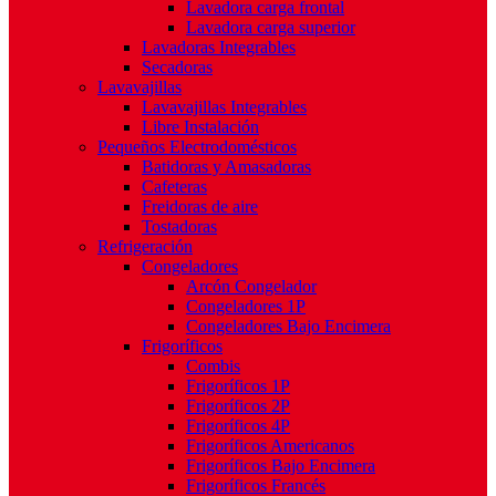
Lavadora carga frontal
Lavadora carga superior
Lavadoras Integrables
Secadoras
Lavavajillas
Lavavajillas Integrables
Libre Instalación
Pequeños Electrodomésticos
Batidoras y Amasadoras
Cafeteras
Freidoras de aire
Tostadoras
Refrigeración
Congeladores
Arcón Congelador
Congeladores 1P
Congeladores Bajo Encimera
Frigoríficos
Combis
Frigoríficos 1P
Frigoríficos 2P
Frigoríficos 4P
Frigoríficos Americanos
Frigoríficos Bajo Encimera
Frigoríficos Francés