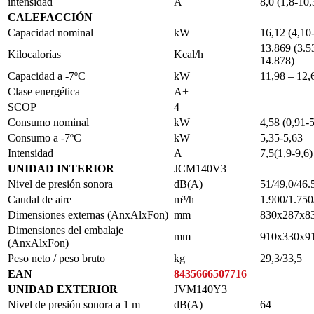
intensidad
A
8,0 (1,8-10,
CALEFACCIÓN
Capacidad nominal
kW
16,12 (4,10
13.869 (3.5
Kilocalorías
Kcal/h
14.878)
Capacidad a -7ºC
kW
11,98 – 12,
Clase energética
A+
SCOP
4
Consumo nominal
kW
4,58 (0,91-
Consumo a -7ºC
kW
5,35-5,63
Intensidad
A
7,5(1,9-9,6)
UNIDAD INTERIOR
JCM140V3
Nivel de presión sonora
dB(A)
51/49,0/46.
Caudal de aire
m³/h
1.900/1.750
Dimensiones externas (AnxAlxFon)
mm
830x287x8
Dimensiones del embalaje
mm
910x330x9
(AnxAlxFon)
Peso neto / peso bruto
kg
29,3/33,5
EAN
8435666507716
UNIDAD EXTERIOR
JVM140Y3
Nivel de presión sonora a 1 m
dB(A)
64