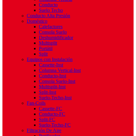
Conducto
Suelo Techo
Conducto Alta Presión
Doméstico
Calefactores
Consola Suelo
Deshumidificador
Multisplit
Portátil
Split
Equipos con Instalación
Cassette-Inst
Columna Vertical-Inst
Conducto-Inst
Consola Suelo-Inst
Multisplit-Inst
Split-Inst
Suelo-Techo-Inst
Fan-Coils
Cassette-FC
Conducto-FC
Split-FC
Suelo-Techo-FC
Filtración De Aire
Purificador