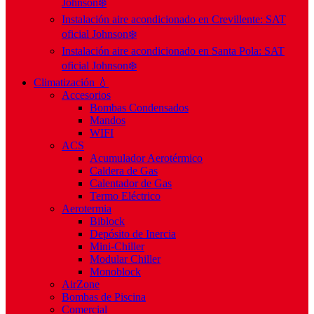
Johnson❄️
Instalación aire acondicionado en Crevillente: SAT
oficial Johnson❄️
Instalación aire acondicionado en Santa Pola: SAT
oficial Johnson❄️
Climatización 💧
Accesorios
Bombas Condensados
Mandos
WIFI
ACS
Acumulador Aerotérmico
Caldera de Gas
Calentador de Gas
Termo Eléctrico
Aerotermia
Biblock
Depósito de Inercia
Mini-Chiller
Modular Chiller
Monoblock
AirZone
Bombas de Piscina
Comercial