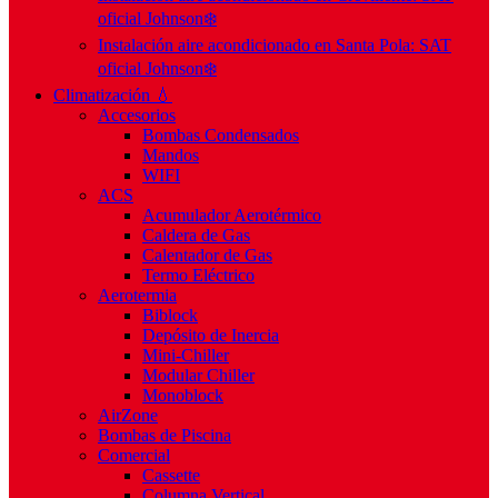
oficial Johnson❄️
Instalación aire acondicionado en Santa Pola: SAT
oficial Johnson❄️
Climatización 💧
Accesorios
Bombas Condensados
Mandos
WIFI
ACS
Acumulador Aerotérmico
Caldera de Gas
Calentador de Gas
Termo Eléctrico
Aerotermia
Biblock
Depósito de Inercia
Mini-Chiller
Modular Chiller
Monoblock
AirZone
Bombas de Piscina
Comercial
Cassette
Columna Vertical