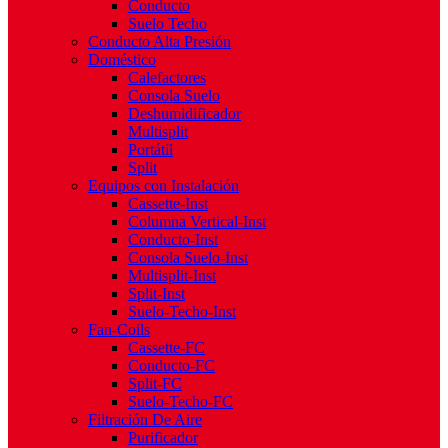
Conducto
Suelo Techo
Conducto Alta Presión
Doméstico
Calefactores
Consola Suelo
Deshumidificador
Multisplit
Portátil
Split
Equipos con Instalación
Cassette-Inst
Columna Vertical-Inst
Conducto-Inst
Consola Suelo-Inst
Multisplit-Inst
Split-Inst
Suelo-Techo-Inst
Fan-Coils
Cassette-FC
Conducto-FC
Split-FC
Suelo-Techo-FC
Filtración De Aire
Purificador