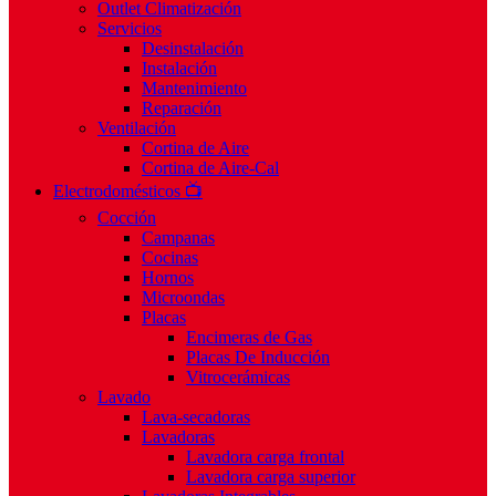
Outlet Climatización
Servicios
Desinstalación
Instalación
Mantenimiento
Reparación
Ventilación
Cortina de Aire
Cortina de Aire-Cal
Electrodomésticos 📺
Cocción
Campanas
Cocinas
Hornos
Microondas
Placas
Encimeras de Gas
Placas De Inducción
Vitrocerámicas
Lavado
Lava-secadoras
Lavadoras
Lavadora carga frontal
Lavadora carga superior