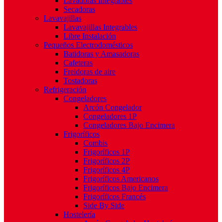
Lavadoras Integrables
Secadoras
Lavavajillas
Lavavajillas Integrables
Libre Instalación
Pequeños Electrodomésticos
Batidoras y Amasadoras
Cafeteras
Freidoras de aire
Tostadoras
Refrigeración
Congeladores
Arcón Congelador
Congeladores 1P
Congeladores Bajo Encimera
Frigoríficos
Combis
Frigoríficos 1P
Frigoríficos 2P
Frigoríficos 4P
Frigoríficos Americanos
Frigoríficos Bajo Encimera
Frigoríficos Francés
Side By Side
Hostelería