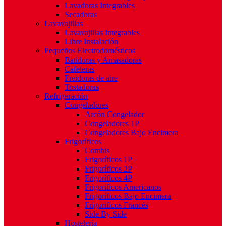
Lavadoras Integrables
Secadoras
Lavavajillas
Lavavajillas Integrables
Libre Instalación
Pequeños Electrodomésticos
Batidoras y Amasadoras
Cafeteras
Freidoras de aire
Tostadoras
Refrigeración
Congeladores
Arcón Congelador
Congeladores 1P
Congeladores Bajo Encimera
Frigoríficos
Combis
Frigoríficos 1P
Frigoríficos 2P
Frigoríficos 4P
Frigoríficos Americanos
Frigoríficos Bajo Encimera
Frigoríficos Francés
Side By Side
Hostelería