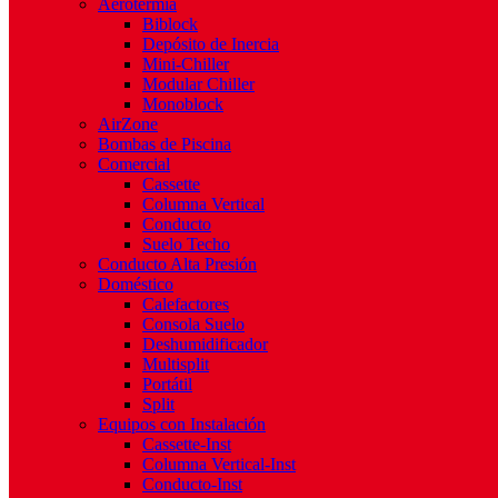
Aerotermia
Biblock
Depósito de Inercia
Mini-Chiller
Modular Chiller
Monoblock
AirZone
Bombas de Piscina
Comercial
Cassette
Columna Vertical
Conducto
Suelo Techo
Conducto Alta Presión
Doméstico
Calefactores
Consola Suelo
Deshumidificador
Multisplit
Portátil
Split
Equipos con Instalación
Cassette-Inst
Columna Vertical-Inst
Conducto-Inst