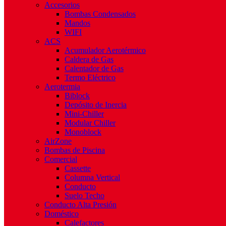
Accesorios
Bombas Condensados
Mandos
WIFI
ACS
Acumulador Aerotérmico
Caldera de Gas
Calentador de Gas
Termo Eléctrico
Aerotermia
Biblock
Depósito de Inercia
Mini-Chiller
Modular Chiller
Monoblock
AirZone
Bombas de Piscina
Comercial
Cassette
Columna Vertical
Conducto
Suelo Techo
Conducto Alta Presión
Doméstico
Calefactores