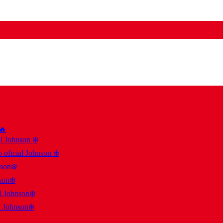
 🔥
al Johnson ❄️
 oficial Johnson ❄️
nson❄️
son❄️
al Johnson❄️
l Johnson❄️