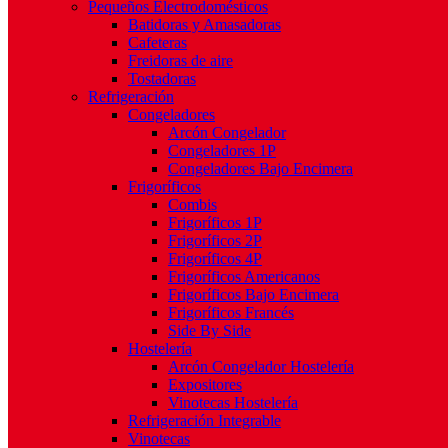
Pequeños Electrodomésticos
Batidoras y Amasadoras
Cafeteras
Freidoras de aire
Tostadoras
Refrigeración
Congeladores
Arcón Congelador
Congeladores 1P
Congeladores Bajo Encimera
Frigoríficos
Combis
Frigoríficos 1P
Frigoríficos 2P
Frigoríficos 4P
Frigoríficos Americanos
Frigoríficos Bajo Encimera
Frigoríficos Francés
Side By Side
Hostelería
Arcón Congelador Hostelería
Expositores
Vinotecas Hostelería
Refrigeración Integrable
Vinotecas