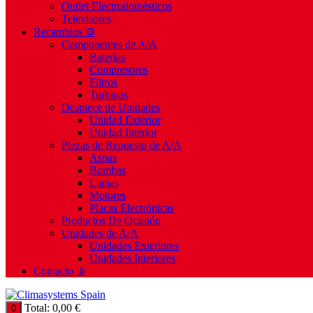
Outlet Electrodomésticos
Televisores
Recambios ⚙️
Componentes de A/A
Baterías
Compresores
Filtros
Turbinas
Despiece de Unidades
Unidad Exterior
Unidad Interior
Piezas de Repuesto de A/A
Aspas
Bombas
Lamas
Motores
Placas Electrónicas
Productos De Ocasión
Unidades de A/A
Unidades Exteriores
Unidades Interiores
Contacto 📡
Total:
0,00
€
0