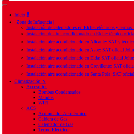
Inicio 🌡️
| Zona de Influencia |
Instalación de calentadores en Elche: eléctricos y termos
Instalación de aire acondicionado en Elche: técnico ofici
Instalación aire acondicionado en Alicante: SAT y técnico
Instalación aire acondicionado en Aspe: SAT oficial Joh
Instalación aire acondicionado en Elda: SAT oficial John
Instalación aire acondicionado en Crevillente: SAT ofici
Instalación aire acondicionado en Santa Pola: SAT oficia
Climatización 💧
Accesorios
Bombas Condensados
Mandos
WIFI
ACS
Acumulador Aerotérmico
Caldera de Gas
Calentador de Gas
Termo Eléctrico