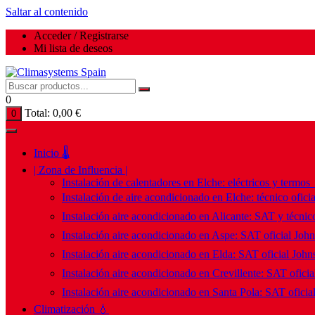
Saltar al contenido
Acceder / Registrarse
Mi lista de deseos
0
Total:
0,00
€
0
Inicio 🌡️
| Zona de Influencia |
Instalación de calentadores en Elche: eléctricos y termos
Instalación de aire acondicionado en Elche: técnico ofici
Instalación aire acondicionado en Alicante: SAT y técnico
Instalación aire acondicionado en Aspe: SAT oficial Joh
Instalación aire acondicionado en Elda: SAT oficial John
Instalación aire acondicionado en Crevillente: SAT ofici
Instalación aire acondicionado en Santa Pola: SAT oficia
Climatización 💧