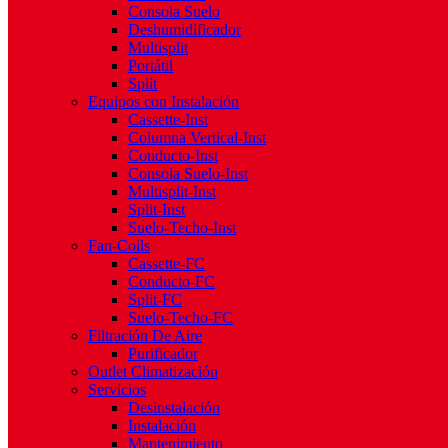
Consola Suelo
Deshumidificador
Multisplit
Portátil
Split
Equipos con Instalación
Cassette-Inst
Columna Vertical-Inst
Conducto-Inst
Consola Suelo-Inst
Multisplit-Inst
Split-Inst
Suelo-Techo-Inst
Fan-Coils
Cassette-FC
Conducto-FC
Split-FC
Suelo-Techo-FC
Filtración De Aire
Purificador
Outlet Climatización
Servicios
Desinstalación
Instalación
Mantenimiento