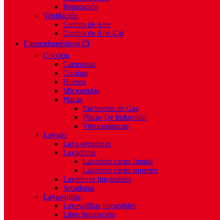
Reparación
Ventilación
Cortina de Aire
Cortina de Aire-Cal
Electrodomésticos 📺
Cocción
Campanas
Cocinas
Hornos
Microondas
Placas
Encimeras de Gas
Placas De Inducción
Vitrocerámicas
Lavado
Lava-secadoras
Lavadoras
Lavadora carga frontal
Lavadora carga superior
Lavadoras Integrables
Secadoras
Lavavajillas
Lavavajillas Integrables
Libre Instalación