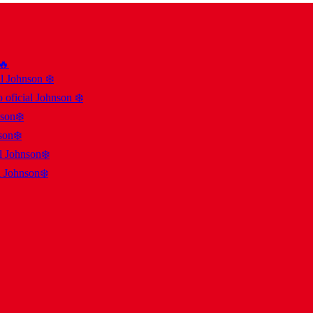
 🔥
al Johnson ❄️
 oficial Johnson ❄️
nson❄️
son❄️
al Johnson❄️
l Johnson❄️