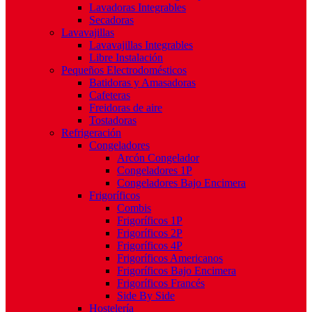
Lavadoras Integrables
Secadoras
Lavavajillas
Lavavajillas Integrables
Libre Instalación
Pequeños Electrodomésticos
Batidoras y Amasadoras
Cafeteras
Freidoras de aire
Tostadoras
Refrigeración
Congeladores
Arcón Congelador
Congeladores 1P
Congeladores Bajo Encimera
Frigoríficos
Combis
Frigoríficos 1P
Frigoríficos 2P
Frigoríficos 4P
Frigoríficos Americanos
Frigoríficos Bajo Encimera
Frigoríficos Francés
Side By Side
Hostelería