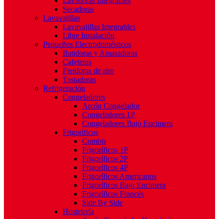
Lavadoras Integrables
Secadoras
Lavavajillas
Lavavajillas Integrables
Libre Instalación
Pequeños Electrodomésticos
Batidoras y Amasadoras
Cafeteras
Freidoras de aire
Tostadoras
Refrigeración
Congeladores
Arcón Congelador
Congeladores 1P
Congeladores Bajo Encimera
Frigoríficos
Combis
Frigoríficos 1P
Frigoríficos 2P
Frigoríficos 4P
Frigoríficos Americanos
Frigoríficos Bajo Encimera
Frigoríficos Francés
Side By Side
Hostelería