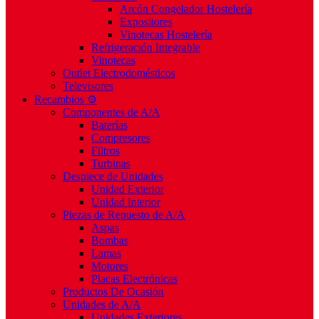
Arcón Congelador Hostelería
Expositores
Vinotecas Hostelería
Refrigeración Integrable
Vinotecas
Outlet Electrodomésticos
Televisores
Recambios ⚙️
Componentes de A/A
Baterías
Compresores
Filtros
Turbinas
Despiece de Unidades
Unidad Exterior
Unidad Interior
Piezas de Repuesto de A/A
Aspas
Bombas
Lamas
Motores
Placas Electrónicas
Productos De Ocasión
Unidades de A/A
Unidades Exteriores