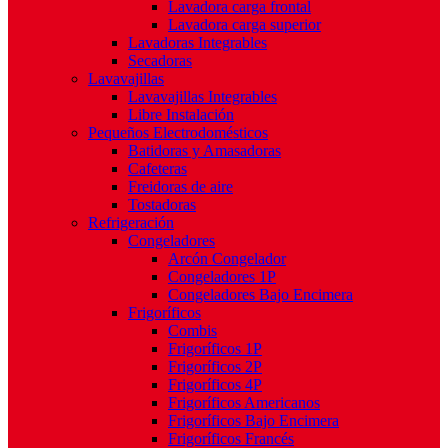
Lavadora carga frontal
Lavadora carga superior
Lavadoras Integrables
Secadoras
Lavavajillas
Lavavajillas Integrables
Libre Instalación
Pequeños Electrodomésticos
Batidoras y Amasadoras
Cafeteras
Freidoras de aire
Tostadoras
Refrigeración
Congeladores
Arcón Congelador
Congeladores 1P
Congeladores Bajo Encimera
Frigoríficos
Combis
Frigoríficos 1P
Frigoríficos 2P
Frigoríficos 4P
Frigoríficos Americanos
Frigoríficos Bajo Encimera
Frigoríficos Francés