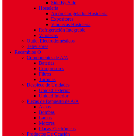
Side By Side
Hostelería
Arcón Congelador Hostelería
Expositores
Vinotecas Hostelería
Refrigeración Integrable
Vinotecas
Outlet Electrodomésticos
Televisores
Recambios ⚙️
Componentes de A/A
Baterías
Compresores
Filtros
Turbinas
Despiece de Unidades
Unidad Exterior
Unidad Interior
Piezas de Repuesto de A/A
Aspas
Bombas
Lamas
Motores
Placas Electrónicas
Productos De Ocasión