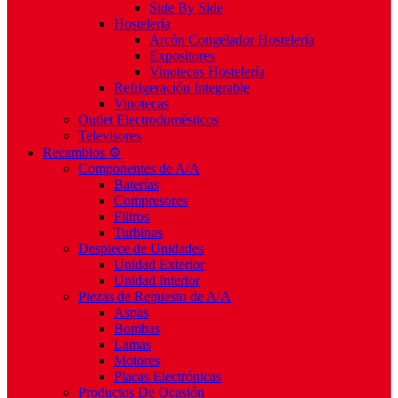
Side By Side
Hostelería
Arcón Congelador Hostelería
Expositores
Vinotecas Hostelería
Refrigeración Integrable
Vinotecas
Outlet Electrodomésticos
Televisores
Recambios ⚙️
Componentes de A/A
Baterías
Compresores
Filtros
Turbinas
Despiece de Unidades
Unidad Exterior
Unidad Interior
Piezas de Repuesto de A/A
Aspas
Bombas
Lamas
Motores
Placas Electrónicas
Productos De Ocasión