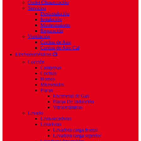
Outlet Climatización
Servicios
Desinstalación
Instalación
Mantenimiento
Reparación
Ventilación
Cortina de Aire
Cortina de Aire-Cal
Electrodomésticos 📺
Cocción
Campanas
Cocinas
Hornos
Microondas
Placas
Encimeras de Gas
Placas De Inducción
Vitrocerámicas
Lavado
Lava-secadoras
Lavadoras
Lavadora carga frontal
Lavadora carga superior