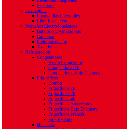
Lavadoras Integrables
Secadoras
Lavavajillas
Lavavajillas Integrables
Libre Instalación
Pequeños Electrodomésticos
Batidoras y Amasadoras
Cafeteras
Freidoras de aire
Tostadoras
Refrigeración
Congeladores
Arcón Congelador
Congeladores 1P
Congeladores Bajo Encimera
Frigoríficos
Combis
Frigoríficos 1P
Frigoríficos 2P
Frigoríficos 4P
Frigoríficos Americanos
Frigoríficos Bajo Encimera
Frigoríficos Francés
Side By Side
Hostelería