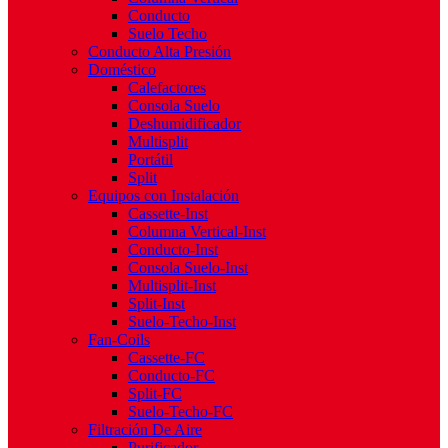
Conducto
Suelo Techo
Conducto Alta Presión
Doméstico
Calefactores
Consola Suelo
Deshumidificador
Multisplit
Portátil
Split
Equipos con Instalación
Cassette-Inst
Columna Vertical-Inst
Conducto-Inst
Consola Suelo-Inst
Multisplit-Inst
Split-Inst
Suelo-Techo-Inst
Fan-Coils
Cassette-FC
Conducto-FC
Split-FC
Suelo-Techo-FC
Filtración De Aire
Purificador