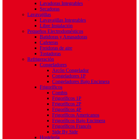
Lavadoras Integrables
Secadoras
Lavavajillas
Lavavajillas Integrables
Libre Instalación
Pequeños Electrodomésticos
Batidoras y Amasadoras
Cafeteras
Freidoras de aire
Tostadoras
Refrigeración
Congeladores
Arcón Congelador
Congeladores 1P
Congeladores Bajo Encimera
Frigoríficos
Combis
Frigoríficos 1P
Frigoríficos 2P
Frigoríficos 4P
Frigoríficos Americanos
Frigoríficos Bajo Encimera
Frigoríficos Francés
Side By Side
Hostelería