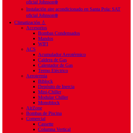
oficial Johnson❄️
Instalación aire acondicionado en Santa Pola: SAT
oficial Johnson❄️
Climatización 💧
Accesorios
Bombas Condensados
Mandos
WIFI
ACS
Acumulador Aerotérmico
Caldera de Gas
Calentador de Gas
Termo Eléctrico
Aerotermia
Biblock
Depósito de Inercia
Mini-Chiller
Modular Chiller
Monoblock
AirZone
Bombas de Piscina
Comercial
Cassette
Columna Vertical