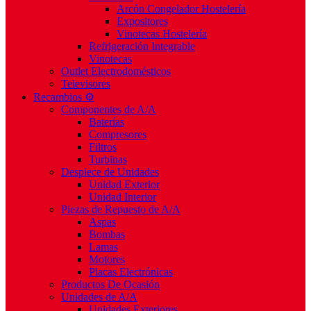
Arcón Congelador Hostelería
Expositores
Vinotecas Hostelería
Refrigeración Integrable
Vinotecas
Outlet Electrodomésticos
Televisores
Recambios ⚙️
Componentes de A/A
Baterías
Compresores
Filtros
Turbinas
Despiece de Unidades
Unidad Exterior
Unidad Interior
Piezas de Repuesto de A/A
Aspas
Bombas
Lamas
Motores
Placas Electrónicas
Productos De Ocasión
Unidades de A/A
Unidades Exteriores