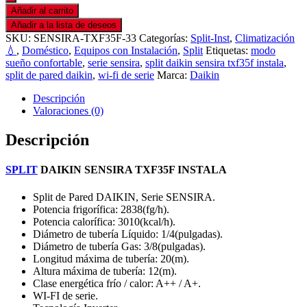
Añadir al carrito
Añadir a la lista de deseos
SKU:
SENSIRA-TXF35F-33
Categorías:
Split-Inst
,
Climatización
💧
,
Doméstico
,
Equipos con Instalación
,
Split
Etiquetas:
modo
sueño confortable
,
serie sensira
,
split daikin sensira txf35f instala
,
split de pared daikin
,
wi-fi de serie
Marca:
Daikin
Descripción
Valoraciones (0)
Descripción
SPLIT
DAIKIN SENSIRA TXF35F INSTALA
Split de Pared DAIKIN, Serie SENSIRA.
Potencia frigorífica: 2838(fg/h).
Potencia calorífica: 3010(kcal/h).
Diámetro de tubería Líquido: 1/4(pulgadas).
Diámetro de tubería Gas: 3/8(pulgadas).
Longitud máxima de tubería: 20(m).
Altura máxima de tubería: 12(m).
Clase energética frío / calor: A++ / A+.
WI-FI de serie.