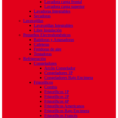
Lavadora carga frontal
Lavadora carga superior
Lavadoras Integrables
Secadoras
Lavavajillas
Lavavajillas Integrables
Libre Instalación
Pequeños Electrodomésticos
Batidoras y Amasadoras
Cafeteras
Freidoras de aire
Tostadoras
Refrigeración
Congeladores
Arcón Congelador
Congeladores 1P
Congeladores Bajo Encimera
Frigoríficos
Combis
Frigoríficos 1P
Frigoríficos 2P
Frigoríficos 4P
Frigoríficos Americanos
Frigoríficos Bajo Encimera
Frigoríficos Francés