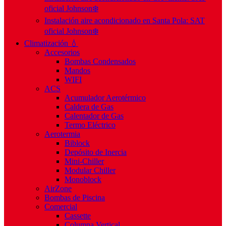
oficial Johnson❄️
Instalación aire acondicionado en Santa Pola: SAT
oficial Johnson❄️
Climatización 💧
Accesorios
Bombas Condensados
Mandos
WIFI
ACS
Acumulador Aerotérmico
Caldera de Gas
Calentador de Gas
Termo Eléctrico
Aerotermia
Biblock
Depósito de Inercia
Mini-Chiller
Modular Chiller
Monoblock
AirZone
Bombas de Piscina
Comercial
Cassette
Columna Vertical