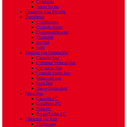
Conducto
Suelo Techo
Conducto Alta Presión
Doméstico
Calefactores
Consola Suelo
Deshumidificador
Multisplit
Portátil
Split
Equipos con Instalación
Cassette-Inst
Columna Vertical-Inst
Conducto-Inst
Consola Suelo-Inst
Multisplit-Inst
Split-Inst
Suelo-Techo-Inst
Fan-Coils
Cassette-FC
Conducto-FC
Split-FC
Suelo-Techo-FC
Filtración De Aire
Purificador