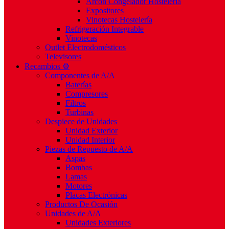
Arcón Congelador Hostelería
Expositores
Vinotecas Hostelería
Refrigeración Integrable
Vinotecas
Outlet Electrodomésticos
Televisores
Recambios ⚙️
Componentes de A/A
Baterías
Compresores
Filtros
Turbinas
Despiece de Unidades
Unidad Exterior
Unidad Interior
Piezas de Repuesto de A/A
Aspas
Bombas
Lamas
Motores
Placas Electrónicas
Productos De Ocasión
Unidades de A/A
Unidades Exteriores