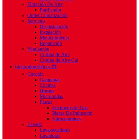
Filtración De Aire
Purificador
Outlet Climatización
Servicios
Desinstalación
Instalación
Mantenimiento
Reparación
Ventilación
Cortina de Aire
Cortina de Aire-Cal
Electrodomésticos 📺
Cocción
Campanas
Cocinas
Hornos
Microondas
Placas
Encimeras de Gas
Placas De Inducción
Vitrocerámicas
Lavado
Lava-secadoras
Lavadoras