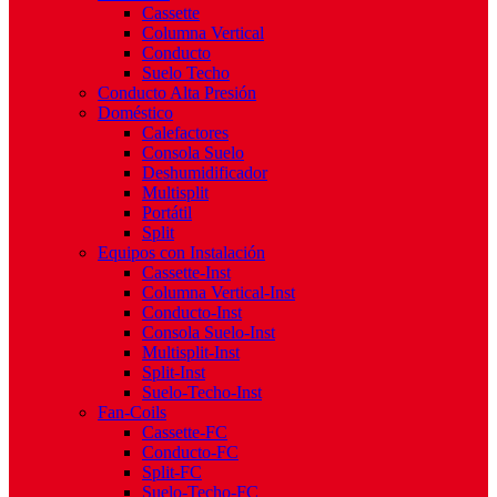
Cassette
Columna Vertical
Conducto
Suelo Techo
Conducto Alta Presión
Doméstico
Calefactores
Consola Suelo
Deshumidificador
Multisplit
Portátil
Split
Equipos con Instalación
Cassette-Inst
Columna Vertical-Inst
Conducto-Inst
Consola Suelo-Inst
Multisplit-Inst
Split-Inst
Suelo-Techo-Inst
Fan-Coils
Cassette-FC
Conducto-FC
Split-FC
Suelo-Techo-FC