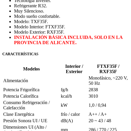
Tecnología Inverter.
Refrigerante R32.
Muy Silencioso.
Modo sueño confortable.
Modelo: TXF35F.
Modelo Interior: FTXF35F.
Modelo Exterior: RXF35F.
INSTALACIÓN BÁSICA INCLUIDA, SOLO EN LA
PROVINCIA DE ALICANTE.
CARACTERÍSTICAS
Interior /
FTXF35F /
Modelos
Exterior
RXF35F
Monofásico, ~220 V,
Alimentación
50 Hz
Potencia Frigorífica
fg/h
2838
Potencia Calorífica
kcal/h
3010
Consumo Refrigeración /
kW
1,0 / 0,94
Calefacción
Clase Energética
frío / calor
A++ / A+
Presión Sonora UI / UE
dB(A)
20 ~ 43 / 48
Dimensiones UI (Alto /
mm
286 / 770 / 225