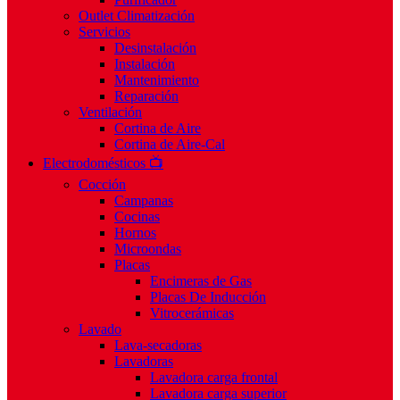
Outlet Climatización
Servicios
Desinstalación
Instalación
Mantenimiento
Reparación
Ventilación
Cortina de Aire
Cortina de Aire-Cal
Electrodomésticos 📺
Cocción
Campanas
Cocinas
Hornos
Microondas
Placas
Encimeras de Gas
Placas De Inducción
Vitrocerámicas
Lavado
Lava-secadoras
Lavadoras
Lavadora carga frontal
Lavadora carga superior