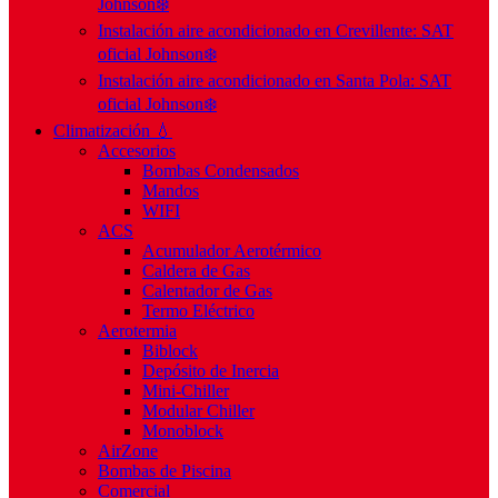
Johnson❄️
Instalación aire acondicionado en Crevillente: SAT
oficial Johnson❄️
Instalación aire acondicionado en Santa Pola: SAT
oficial Johnson❄️
Climatización 💧
Accesorios
Bombas Condensados
Mandos
WIFI
ACS
Acumulador Aerotérmico
Caldera de Gas
Calentador de Gas
Termo Eléctrico
Aerotermia
Biblock
Depósito de Inercia
Mini-Chiller
Modular Chiller
Monoblock
AirZone
Bombas de Piscina
Comercial