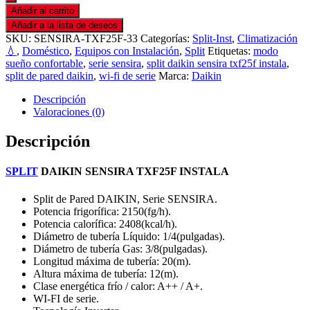
Añadir al carrito
Añadir a la lista de deseos
SKU:
SENSIRA-TXF25F-33
Categorías:
Split-Inst
,
Climatización
💧
,
Doméstico
,
Equipos con Instalación
,
Split
Etiquetas:
modo
sueño confortable
,
serie sensira
,
split daikin sensira txf25f instala
,
split de pared daikin
,
wi-fi de serie
Marca:
Daikin
Descripción
Valoraciones (0)
Descripción
SPLIT
DAIKIN SENSIRA TXF25F INSTALA
Split de Pared DAIKIN, Serie SENSIRA.
Potencia frigorífica: 2150(fg/h).
Potencia calorífica: 2408(kcal/h).
Diámetro de tubería Líquido: 1/4(pulgadas).
Diámetro de tubería Gas: 3/8(pulgadas).
Longitud máxima de tubería: 20(m).
Altura máxima de tubería: 12(m).
Clase energética frío / calor: A++ / A+.
WI-FI de serie.