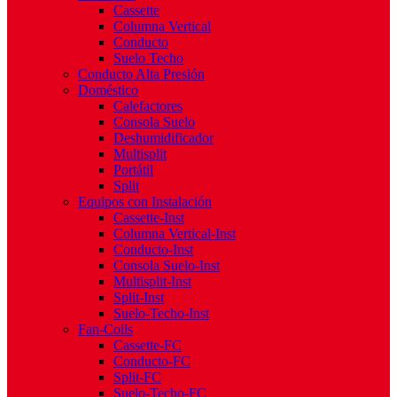
Cassette
Columna Vertical
Conducto
Suelo Techo
Conducto Alta Presión
Doméstico
Calefactores
Consola Suelo
Deshumidificador
Multisplit
Portátil
Split
Equipos con Instalación
Cassette-Inst
Columna Vertical-Inst
Conducto-Inst
Consola Suelo-Inst
Multisplit-Inst
Split-Inst
Suelo-Techo-Inst
Fan-Coils
Cassette-FC
Conducto-FC
Split-FC
Suelo-Techo-FC