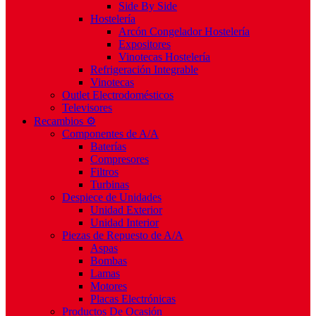
Side By Side
Hostelería
Arcón Congelador Hostelería
Expositores
Vinotecas Hostelería
Refrigeración Integrable
Vinotecas
Outlet Electrodomésticos
Televisores
Recambios ⚙️
Componentes de A/A
Baterías
Compresores
Filtros
Turbinas
Despiece de Unidades
Unidad Exterior
Unidad Interior
Piezas de Repuesto de A/A
Aspas
Bombas
Lamas
Motores
Placas Electrónicas
Productos De Ocasión