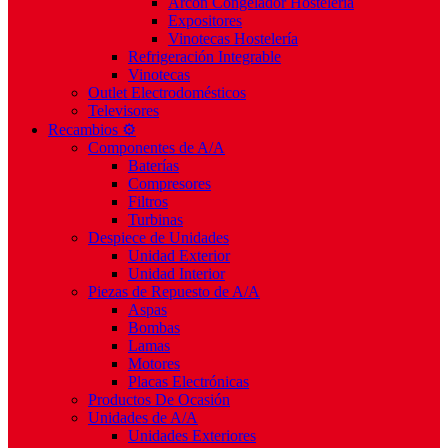
Arcón Congelador Hostelería
Expositores
Vinotecas Hostelería
Refrigeración Integrable
Vinotecas
Outlet Electrodomésticos
Televisores
Recambios ⚙️
Componentes de A/A
Baterías
Compresores
Filtros
Turbinas
Despiece de Unidades
Unidad Exterior
Unidad Interior
Piezas de Repuesto de A/A
Aspas
Bombas
Lamas
Motores
Placas Electrónicas
Productos De Ocasión
Unidades de A/A
Unidades Exteriores