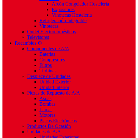
Arcón Congelador Hostelería
Expositores
Vinotecas Hostelería
Refrigeración Integrable
Vinotecas
Outlet Electrodomésticos
Televisores
Recambios ⚙️
Componentes de A/A
Baterías
Compresores
Filtros
Turbinas
Despiece de Unidades
Unidad Exterior
Unidad Interior
Piezas de Repuesto de A/A
Aspas
Bombas
Lamas
Motores
Placas Electrónicas
Productos De Ocasión
Unidades de A/A
Unidades Exteriores