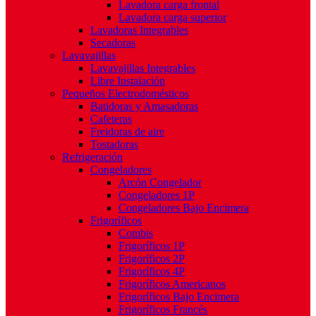
Lavadora carga frontal
Lavadora carga superior
Lavadoras Integrables
Secadoras
Lavavajillas
Lavavajillas Integrables
Libre Instalación
Pequeños Electrodomésticos
Batidoras y Amasadoras
Cafeteras
Freidoras de aire
Tostadoras
Refrigeración
Congeladores
Arcón Congelador
Congeladores 1P
Congeladores Bajo Encimera
Frigoríficos
Combis
Frigoríficos 1P
Frigoríficos 2P
Frigoríficos 4P
Frigoríficos Americanos
Frigoríficos Bajo Encimera
Frigoríficos Francés