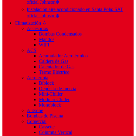
oficial Johnson❄️
Instalación aire acondicionado en Santa Pola: SAT
oficial Johnson❄️
Climatización 💧
Accesorios
Bombas Condensados
Mandos
WIFI
ACS
Acumulador Aerotérmico
Caldera de Gas
Calentador de Gas
Termo Eléctrico
Aerotermia
Biblock
Depósito de Inercia
Mini-Chiller
Modular Chiller
Monoblock
AirZone
Bombas de Piscina
Comercial
Cassette
Columna Vertical