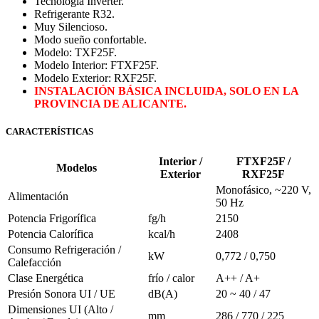
Tecnología Inverter.
Refrigerante R32.
Muy Silencioso.
Modo sueño confortable.
Modelo: TXF25F.
Modelo Interior: FTXF25F.
Modelo Exterior: RXF25F.
INSTALACIÓN BÁSICA INCLUIDA, SOLO EN LA
PROVINCIA DE ALICANTE.
CARACTERÍSTICAS
Interior /
FTXF25F /
Modelos
Exterior
RXF25F
Monofásico, ~220 V,
Alimentación
50 Hz
Potencia Frigorífica
fg/h
2150
Potencia Calorífica
kcal/h
2408
Consumo Refrigeración /
kW
0,772 / 0,750
Calefacción
Clase Energética
frío / calor
A++ / A+
Presión Sonora UI / UE
dB(A)
20 ~ 40 / 47
Dimensiones UI (Alto /
mm
286 / 770 / 225