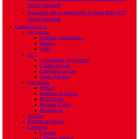
oficial Johnson❄️
Instalación aire acondicionado en Santa Pola: SAT
oficial Johnson❄️
Climatización 💧
Accesorios
Bombas Condensados
Mandos
WIFI
ACS
Acumulador Aerotérmico
Caldera de Gas
Calentador de Gas
Termo Eléctrico
Aerotermia
Biblock
Depósito de Inercia
Mini-Chiller
Modular Chiller
Monoblock
AirZone
Bombas de Piscina
Comercial
Cassette
Columna Vertical