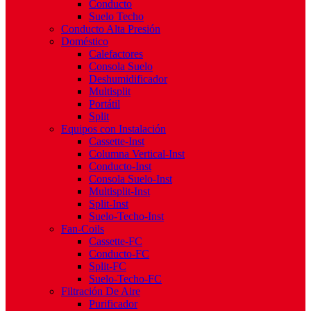
Conducto
Suelo Techo
Conducto Alta Presión
Doméstico
Calefactores
Consola Suelo
Deshumidificador
Multisplit
Portátil
Split
Equipos con Instalación
Cassette-Inst
Columna Vertical-Inst
Conducto-Inst
Consola Suelo-Inst
Multisplit-Inst
Split-Inst
Suelo-Techo-Inst
Fan-Coils
Cassette-FC
Conducto-FC
Split-FC
Suelo-Techo-FC
Filtración De Aire
Purificador