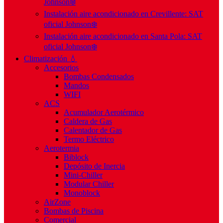
Johnson❄️
Instalación aire acondicionado en Crevillente: SAT
oficial Johnson❄️
Instalación aire acondicionado en Santa Pola: SAT
oficial Johnson❄️
Climatización 💧
Accesorios
Bombas Condensados
Mandos
WIFI
ACS
Acumulador Aerotérmico
Caldera de Gas
Calentador de Gas
Termo Eléctrico
Aerotermia
Biblock
Depósito de Inercia
Mini-Chiller
Modular Chiller
Monoblock
AirZone
Bombas de Piscina
Comercial