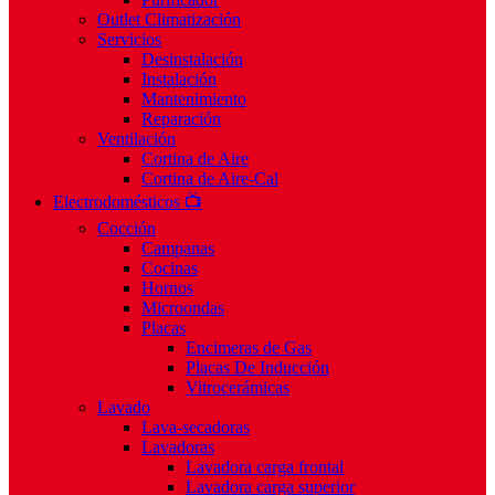
Outlet Climatización
Servicios
Desinstalación
Instalación
Mantenimiento
Reparación
Ventilación
Cortina de Aire
Cortina de Aire-Cal
Electrodomésticos 📺
Cocción
Campanas
Cocinas
Hornos
Microondas
Placas
Encimeras de Gas
Placas De Inducción
Vitrocerámicas
Lavado
Lava-secadoras
Lavadoras
Lavadora carga frontal
Lavadora carga superior