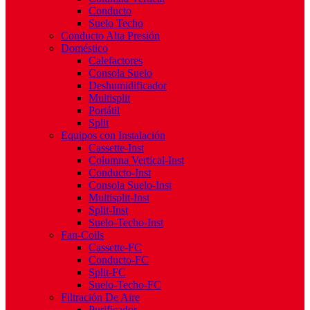
Conducto
Suelo Techo
Conducto Alta Presión
Doméstico
Calefactores
Consola Suelo
Deshumidificador
Multisplit
Portátil
Split
Equipos con Instalación
Cassette-Inst
Columna Vertical-Inst
Conducto-Inst
Consola Suelo-Inst
Multisplit-Inst
Split-Inst
Suelo-Techo-Inst
Fan-Coils
Cassette-FC
Conducto-FC
Split-FC
Suelo-Techo-FC
Filtración De Aire
Purificador