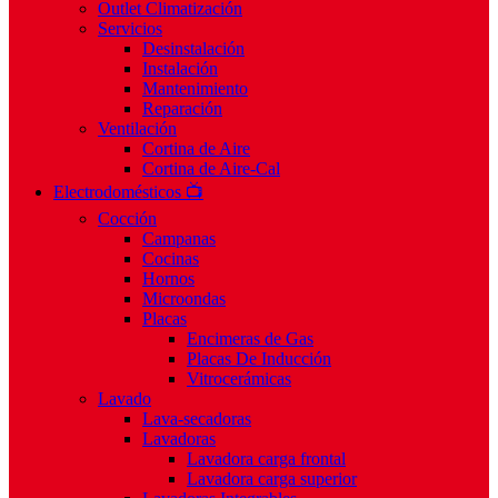
Outlet Climatización
Servicios
Desinstalación
Instalación
Mantenimiento
Reparación
Ventilación
Cortina de Aire
Cortina de Aire-Cal
Electrodomésticos 📺
Cocción
Campanas
Cocinas
Hornos
Microondas
Placas
Encimeras de Gas
Placas De Inducción
Vitrocerámicas
Lavado
Lava-secadoras
Lavadoras
Lavadora carga frontal
Lavadora carga superior