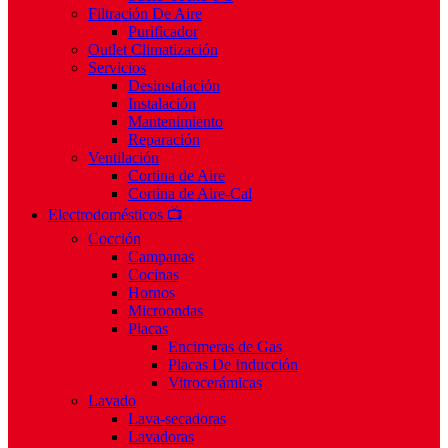
Filtración De Aire
Purificador
Outlet Climatización
Servicios
Desinstalación
Instalación
Mantenimiento
Reparación
Ventilación
Cortina de Aire
Cortina de Aire-Cal
Electrodomésticos 📺
Cocción
Campanas
Cocinas
Hornos
Microondas
Placas
Encimeras de Gas
Placas De Inducción
Vitrocerámicas
Lavado
Lava-secadoras
Lavadoras