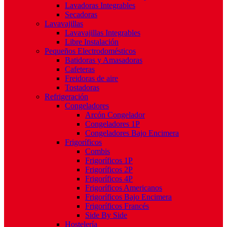
Lavadoras Integrables
Secadoras
Lavavajillas
Lavavajillas Integrables
Libre Instalación
Pequeños Electrodomésticos
Batidoras y Amasadoras
Cafeteras
Freidoras de aire
Tostadoras
Refrigeración
Congeladores
Arcón Congelador
Congeladores 1P
Congeladores Bajo Encimera
Frigoríficos
Combis
Frigoríficos 1P
Frigoríficos 2P
Frigoríficos 4P
Frigoríficos Americanos
Frigoríficos Bajo Encimera
Frigoríficos Francés
Side By Side
Hostelería