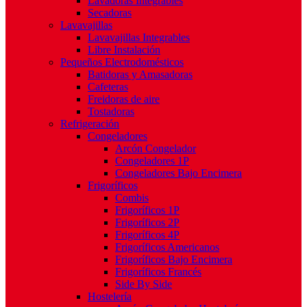
Lavadoras Integrables
Secadoras
Lavavajillas
Lavavajillas Integrables
Libre Instalación
Pequeños Electrodomésticos
Batidoras y Amasadoras
Cafeteras
Freidoras de aire
Tostadoras
Refrigeración
Congeladores
Arcón Congelador
Congeladores 1P
Congeladores Bajo Encimera
Frigoríficos
Combis
Frigoríficos 1P
Frigoríficos 2P
Frigoríficos 4P
Frigoríficos Americanos
Frigoríficos Bajo Encimera
Frigoríficos Francés
Side By Side
Hostelería