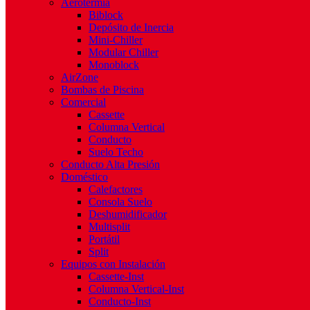
Aerotermia
Biblock
Depósito de Inercia
Mini-Chiller
Modular Chiller
Monoblock
AirZone
Bombas de Piscina
Comercial
Cassette
Columna Vertical
Conducto
Suelo Techo
Conducto Alta Presión
Doméstico
Calefactores
Consola Suelo
Deshumidificador
Multisplit
Portátil
Split
Equipos con Instalación
Cassette-Inst
Columna Vertical-Inst
Conducto-Inst