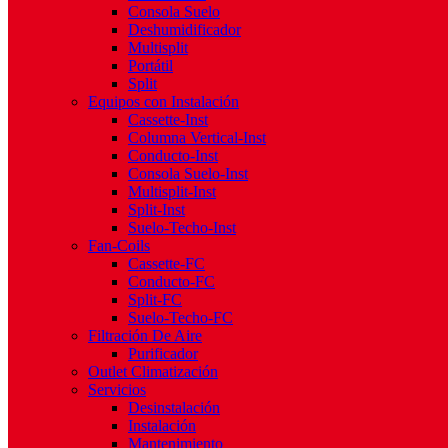
Consola Suelo
Deshumidificador
Multisplit
Portátil
Split
Equipos con Instalación
Cassette-Inst
Columna Vertical-Inst
Conducto-Inst
Consola Suelo-Inst
Multisplit-Inst
Split-Inst
Suelo-Techo-Inst
Fan-Coils
Cassette-FC
Conducto-FC
Split-FC
Suelo-Techo-FC
Filtración De Aire
Purificador
Outlet Climatización
Servicios
Desinstalación
Instalación
Mantenimiento