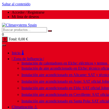
Saltar al contenido
Acceder / Registrarse
Mi lista de deseos
0
Total:
0,00
€
0
Inicio 🌡️
| Zona de Influencia |
Instalación de calentadores en Elche: eléctricos y termos
Instalación de aire acondicionado en Elche: técnico ofici
Instalación aire acondicionado en Alicante: SAT y técnico
Instalación aire acondicionado en Aspe: SAT oficial Joh
Instalación aire acondicionado en Elda: SAT oficial John
Instalación aire acondicionado en Crevillente: SAT ofici
Instalación aire acondicionado en Santa Pola: SAT oficia
Climatización 💧