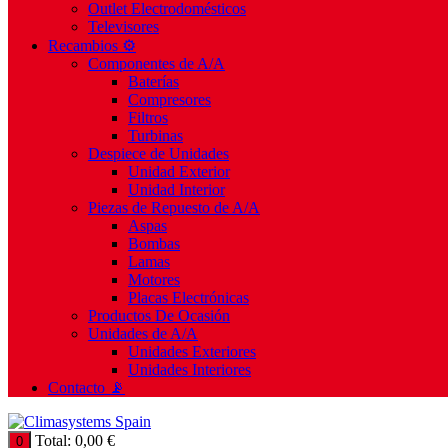
Outlet Electrodomésticos
Televisores
Recambios ⚙️
Componentes de A/A
Baterías
Compresores
Filtros
Turbinas
Despiece de Unidades
Unidad Exterior
Unidad Interior
Piezas de Repuesto de A/A
Aspas
Bombas
Lamas
Motores
Placas Electrónicas
Productos De Ocasión
Unidades de A/A
Unidades Exteriores
Unidades Interiores
Contacto 📡
Total:
0,00
€
0