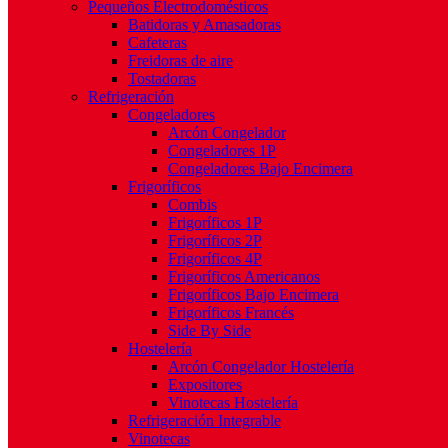
Pequeños Electrodomésticos
Batidoras y Amasadoras
Cafeteras
Freidoras de aire
Tostadoras
Refrigeración
Congeladores
Arcón Congelador
Congeladores 1P
Congeladores Bajo Encimera
Frigoríficos
Combis
Frigoríficos 1P
Frigoríficos 2P
Frigoríficos 4P
Frigoríficos Americanos
Frigoríficos Bajo Encimera
Frigoríficos Francés
Side By Side
Hostelería
Arcón Congelador Hostelería
Expositores
Vinotecas Hostelería
Refrigeración Integrable
Vinotecas