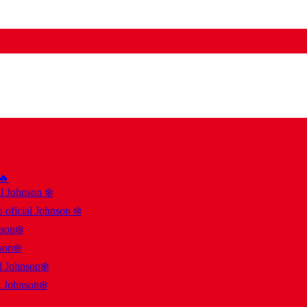
 🔥
al Johnson ❄️
 oficial Johnson ❄️
nson❄️
son❄️
al Johnson❄️
l Johnson❄️