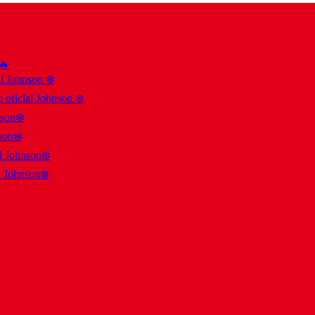
 🔥
al Johnson ❄️
 oficial Johnson ❄️
nson❄️
son❄️
al Johnson❄️
l Johnson❄️