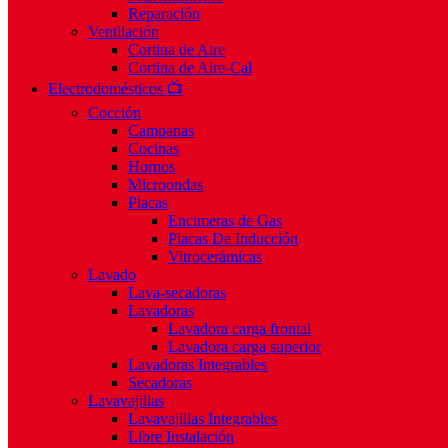
Reparación
Ventilación
Cortina de Aire
Cortina de Aire-Cal
Electrodomésticos 📺
Cocción
Campanas
Cocinas
Hornos
Microondas
Placas
Encimeras de Gas
Placas De Inducción
Vitrocerámicas
Lavado
Lava-secadoras
Lavadoras
Lavadora carga frontal
Lavadora carga superior
Lavadoras Integrables
Secadoras
Lavavajillas
Lavavajillas Integrables
Libre Instalación