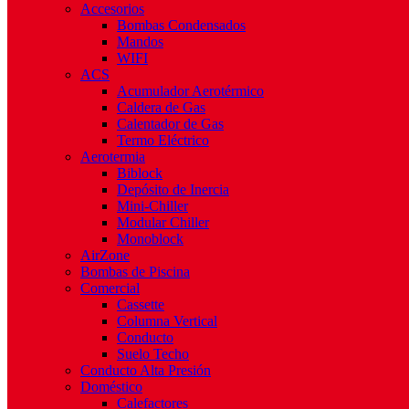
Accesorios
Bombas Condensados
Mandos
WIFI
ACS
Acumulador Aerotérmico
Caldera de Gas
Calentador de Gas
Termo Eléctrico
Aerotermia
Biblock
Depósito de Inercia
Mini-Chiller
Modular Chiller
Monoblock
AirZone
Bombas de Piscina
Comercial
Cassette
Columna Vertical
Conducto
Suelo Techo
Conducto Alta Presión
Doméstico
Calefactores