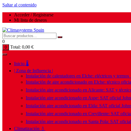
Saltar al contenido
Acceder / Registrarse
Mi lista de deseos
0
Total:
0,00
€
0
Inicio 🌡️
| Zona de Influencia |
Instalación de calentadores en Elche: eléctricos y termos
Instalación de aire acondicionado en Elche: técnico ofici
Instalación aire acondicionado en Alicante: SAT y técnico
Instalación aire acondicionado en Aspe: SAT oficial Joh
Instalación aire acondicionado en Elda: SAT oficial John
Instalación aire acondicionado en Crevillente: SAT ofici
Instalación aire acondicionado en Santa Pola: SAT oficia
Climatización 💧