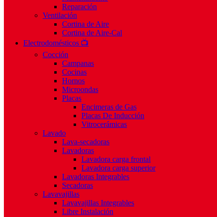
Reparación
Ventilación
Cortina de Aire
Cortina de Aire-Cal
Electrodomésticos 📺
Cocción
Campanas
Cocinas
Hornos
Microondas
Placas
Encimeras de Gas
Placas De Inducción
Vitrocerámicas
Lavado
Lava-secadoras
Lavadoras
Lavadora carga frontal
Lavadora carga superior
Lavadoras Integrables
Secadoras
Lavavajillas
Lavavajillas Integrables
Libre Instalación