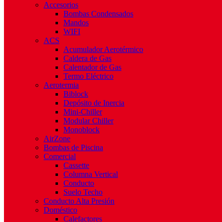
Accesorios
Bombas Condensados
Mandos
WIFI
ACS
Acumulador Aerotérmico
Caldera de Gas
Calentador de Gas
Termo Eléctrico
Aerotermia
Biblock
Depósito de Inercia
Mini-Chiller
Modular Chiller
Monoblock
AirZone
Bombas de Piscina
Comercial
Cassette
Columna Vertical
Conducto
Suelo Techo
Conducto Alta Presión
Doméstico
Calefactores