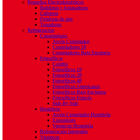
Pequeños Electrodomésticos
Batidoras y Amasadoras
Cafeteras
Freidoras de aire
Tostadoras
Refrigeración
Congeladores
Arcón Congelador
Congeladores 1P
Congeladores Bajo Encimera
Frigoríficos
Combis
Frigoríficos 1P
Frigoríficos 2P
Frigoríficos 4P
Frigoríficos Americanos
Frigoríficos Bajo Encimera
Frigoríficos Francés
Side By Side
Hostelería
Arcón Congelador Hostelería
Expositores
Vinotecas Hostelería
Refrigeración Integrable
Vinotecas