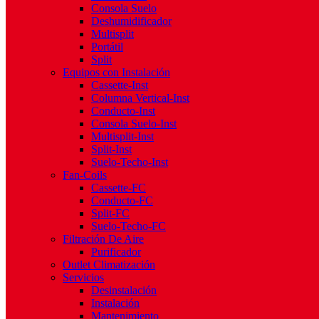
Consola Suelo
Deshumidificador
Multisplit
Portátil
Split
Equipos con Instalación
Cassette-Inst
Columna Vertical-Inst
Conducto-Inst
Consola Suelo-Inst
Multisplit-Inst
Split-Inst
Suelo-Techo-Inst
Fan-Coils
Cassette-FC
Conducto-FC
Split-FC
Suelo-Techo-FC
Filtración De Aire
Purificador
Outlet Climatización
Servicios
Desinstalación
Instalación
Mantenimiento