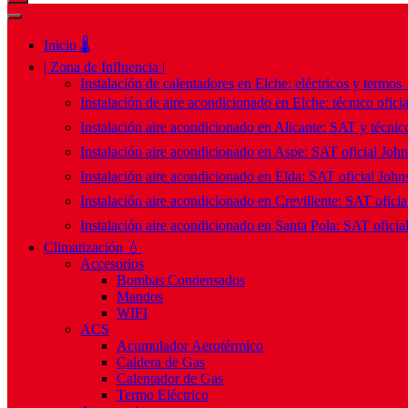
Inicio 🌡️
| Zona de Influencia |
Instalación de calentadores en Elche: eléctricos y termos
Instalación de aire acondicionado en Elche: técnico ofici
Instalación aire acondicionado en Alicante: SAT y técnico
Instalación aire acondicionado en Aspe: SAT oficial Joh
Instalación aire acondicionado en Elda: SAT oficial John
Instalación aire acondicionado en Crevillente: SAT ofici
Instalación aire acondicionado en Santa Pola: SAT oficia
Climatización 💧
Accesorios
Bombas Condensados
Mandos
WIFI
ACS
Acumulador Aerotérmico
Caldera de Gas
Calentador de Gas
Termo Eléctrico