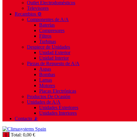
Outlet Electrodomésticos
Televisores
Recambios ⚙️
Componentes de A/A
Baterías
Compresores
Filtros
Turbinas
Despiece de Unidades
Unidad Exterior
Unidad Interior
Piezas de Repuesto de A/A
Aspas
Bombas
Lamas
Motores
Placas Electrónicas
Productos De Ocasión
Unidades de A/A
Unidades Exteriores
Unidades Interiores
Contacto 📡
Total:
0,00
€
0