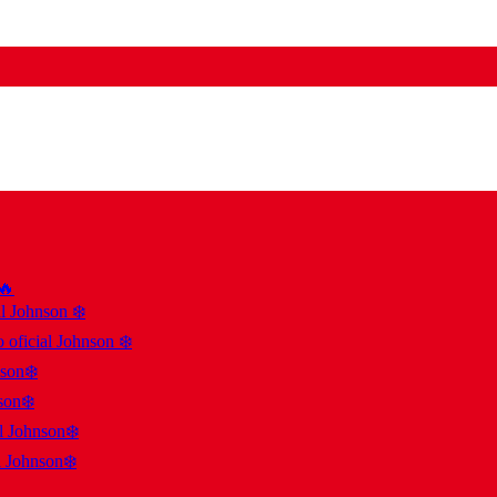
 🔥
al Johnson ❄️
 oficial Johnson ❄️
nson❄️
son❄️
al Johnson❄️
l Johnson❄️