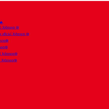
 🔥
al Johnson ❄️
 oficial Johnson ❄️
nson❄️
son❄️
al Johnson❄️
l Johnson❄️