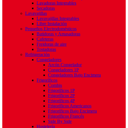
Lavadoras Integrables
Secadoras
Lavavajillas
Lavavajillas Integrables
Libre Instalación
Pequeños Electrodomésticos
Batidoras y Amasadoras
Cafeteras
Freidoras de aire
Tostadoras
Refrigeración
Congeladores
Arcón Congelador
Congeladores 1P
Congeladores Bajo Encimera
Frigoríficos
Combis
Frigoríficos 1P
Frigoríficos 2P
Frigoríficos 4P
Frigoríficos Americanos
Frigoríficos Bajo Encimera
Frigoríficos Francés
Side By Side
Hostelería