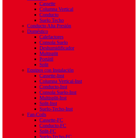
Cassette
Columna Vertical
Conducto
Suelo Techo
Conducto Alta Presión
Doméstico
Calefactores
Consola Suelo
Deshumidificador
Multisplit
Portátil
Split
Equipos con Instalación
Cassette-Inst
Columna Vertical-Inst
Conducto-Inst
Consola Suelo-Inst
Multisplit-Inst
Split-Inst
Suelo-Techo-Inst
Fan-Coils
Cassette-FC
Conducto-FC
Split-FC
Suelo-Techo-FC