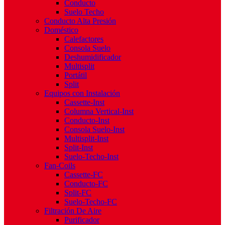
Conducto
Suelo Techo
Conducto Alta Presión
Doméstico
Calefactores
Consola Suelo
Deshumidificador
Multisplit
Portátil
Split
Equipos con Instalación
Cassette-Inst
Columna Vertical-Inst
Conducto-Inst
Consola Suelo-Inst
Multisplit-Inst
Split-Inst
Suelo-Techo-Inst
Fan-Coils
Cassette-FC
Conducto-FC
Split-FC
Suelo-Techo-FC
Filtración De Aire
Purificador