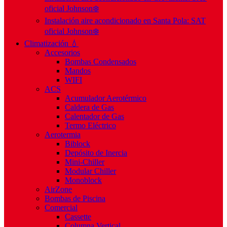
oficial Johnson❄️
Instalación aire acondicionado en Santa Pola: SAT
oficial Johnson❄️
Climatización 💧
Accesorios
Bombas Condensados
Mandos
WIFI
ACS
Acumulador Aerotérmico
Caldera de Gas
Calentador de Gas
Termo Eléctrico
Aerotermia
Biblock
Depósito de Inercia
Mini-Chiller
Modular Chiller
Monoblock
AirZone
Bombas de Piscina
Comercial
Cassette
Columna Vertical