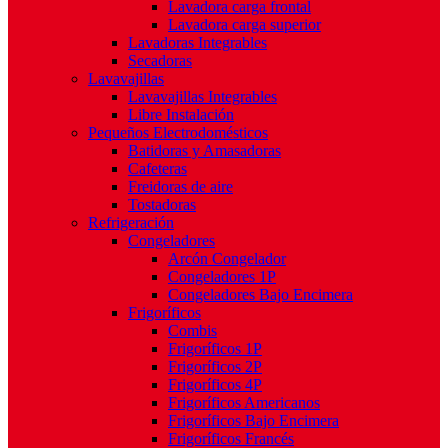
Lavadora carga frontal
Lavadora carga superior
Lavadoras Integrables
Secadoras
Lavavajillas
Lavavajillas Integrables
Libre Instalación
Pequeños Electrodomésticos
Batidoras y Amasadoras
Cafeteras
Freidoras de aire
Tostadoras
Refrigeración
Congeladores
Arcón Congelador
Congeladores 1P
Congeladores Bajo Encimera
Frigoríficos
Combis
Frigoríficos 1P
Frigoríficos 2P
Frigoríficos 4P
Frigoríficos Americanos
Frigoríficos Bajo Encimera
Frigoríficos Francés