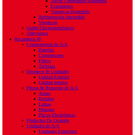
Arcón Congelador Hostelería
Expositores
Vinotecas Hostelería
Refrigeración Integrable
Vinotecas
Outlet Electrodomésticos
Televisores
Recambios ⚙️
Componentes de A/A
Baterías
Compresores
Filtros
Turbinas
Despiece de Unidades
Unidad Exterior
Unidad Interior
Piezas de Repuesto de A/A
Aspas
Bombas
Lamas
Motores
Placas Electrónicas
Productos De Ocasión
Unidades de A/A
Unidades Exteriores