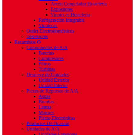
Arcón Congelador Hostelería
Expositores
Vinotecas Hostelería
Refrigeración Integrable
Vinotecas
Outlet Electrodomésticos
Televisores
Recambios ⚙️
Componentes de A/A
Baterías
Compresores
Filtros
Turbinas
Despiece de Unidades
Unidad Exterior
Unidad Interior
Piezas de Repuesto de A/A
Aspas
Bombas
Lamas
Motores
Placas Electrónicas
Productos De Ocasión
Unidades de A/A
Unidades Exteriores