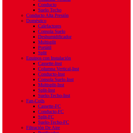
Conducto
Suelo Techo
Conducto Alta Presión
Doméstico
Calefactores
Consola Suelo
Deshumidificador
Multisplit
Portátil
Split
Equipos con Instalación
Cassette-Inst
Columna Vertical-Inst
Conducto-Inst
Consola Suelo-Inst
Multisplit-Inst
Split-Inst
Suelo-Techo-Inst
Fan-Coils
Cassette-FC
Conducto-FC
Split-FC
Suelo-Techo-FC
Filtración De Aire
Purificador