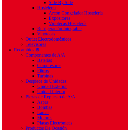
Side By Side
Hostelería
Arcón Congelador Hostelería
Expositores
Vinotecas Hostelería
Refrigeración Integrable
Vinotecas
Outlet Electrodomésticos
Televisores
Recambios ⚙️
Componentes de A/A
Baterías
Compresores
Filtros
Turbinas
Despiece de Unidades
Unidad Exterior
Unidad Interior
Piezas de Repuesto de A/A
Aspas
Bombas
Lamas
Motores
Placas Electrónicas
Productos De Ocasión