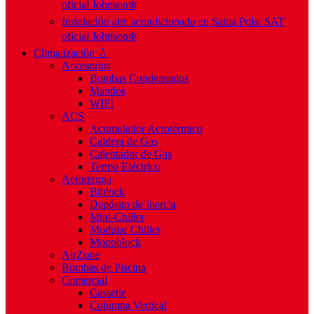
oficial Johnson❄️
Instalación aire acondicionado en Santa Pola: SAT
oficial Johnson❄️
Climatización 💧
Accesorios
Bombas Condensados
Mandos
WIFI
ACS
Acumulador Aerotérmico
Caldera de Gas
Calentador de Gas
Termo Eléctrico
Aerotermia
Biblock
Depósito de Inercia
Mini-Chiller
Modular Chiller
Monoblock
AirZone
Bombas de Piscina
Comercial
Cassette
Columna Vertical