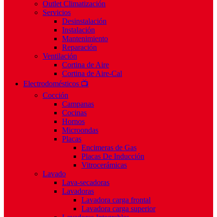
Outlet Climatización
Servicios
Desinstalación
Instalación
Mantenimiento
Reparación
Ventilación
Cortina de Aire
Cortina de Aire-Cal
Electrodomésticos 📺
Cocción
Campanas
Cocinas
Hornos
Microondas
Placas
Encimeras de Gas
Placas De Inducción
Vitrocerámicas
Lavado
Lava-secadoras
Lavadoras
Lavadora carga frontal
Lavadora carga superior