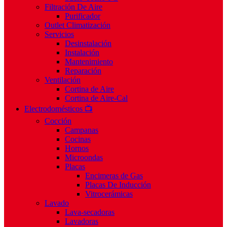
Filtración De Aire
Purificador
Outlet Climatización
Servicios
Desinstalación
Instalación
Mantenimiento
Reparación
Ventilación
Cortina de Aire
Cortina de Aire-Cal
Electrodomésticos 📺
Cocción
Campanas
Cocinas
Hornos
Microondas
Placas
Encimeras de Gas
Placas De Inducción
Vitrocerámicas
Lavado
Lava-secadoras
Lavadoras