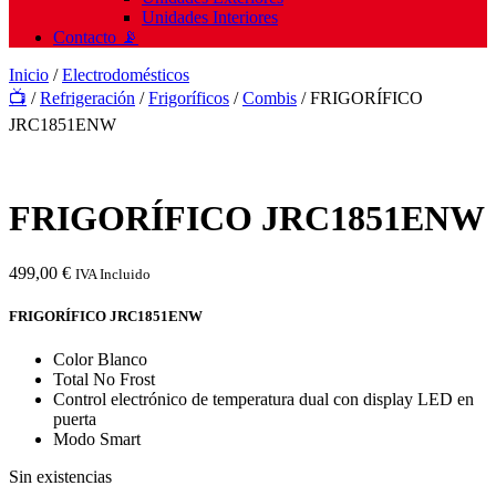
Unidades Interiores
Contacto 📡
Inicio
/
Electrodomésticos
📺
/
Refrigeración
/
Frigoríficos
/
Combis
/ FRIGORÍFICO
JRC1851ENW
FRIGORÍFICO JRC1851ENW
499,00
€
IVA Incluido
FRIGORÍFICO JRC1851ENW
Color Blanco
Total No Frost
Control electrónico de temperatura dual con display LED en
puerta
Modo Smart
Sin existencias