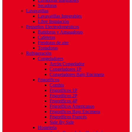
Lavadoras Integrables
Secadoras
Lavavajillas
Lavavajillas Integrables
Libre Instalación
Pequeños Electrodomésticos
Batidoras y Amasadoras
Cafeteras
Freidoras de aire
Tostadoras
Refrigeración
Congeladores
Arcón Congelador
Congeladores 1P
Congeladores Bajo Encimera
Frigoríficos
Combis
Frigoríficos 1P
Frigoríficos 2P
Frigoríficos 4P
Frigoríficos Americanos
Frigoríficos Bajo Encimera
Frigoríficos Francés
Side By Side
Hostelería