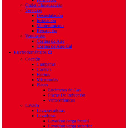
Outlet Climatización
Servicios
Desinstalación
Instalación
Mantenimiento
Reparación
Ventilación
Cortina de Aire
Cortina de Aire-Cal
Electrodomésticos 📺
Cocción
Campanas
Cocinas
Hornos
Microondas
Placas
Encimeras de Gas
Placas De Inducción
Vitrocerámicas
Lavado
Lava-secadoras
Lavadoras
Lavadora carga frontal
Lavadora carga superior