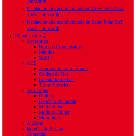
Johnson❄️
Instalación aire acondicionado en Crevillente: SAT
oficial Johnson❄️
Instalación aire acondicionado en Santa Pola: SAT
oficial Johnson❄️
Climatización 💧
Accesorios
Bombas Condensados
Mandos
WIFI
ACS
Acumulador Aerotérmico
Caldera de Gas
Calentador de Gas
Termo Eléctrico
Aerotermia
Biblock
Depósito de Inercia
Mini-Chiller
Modular Chiller
Monoblock
AirZone
Bombas de Piscina
Comercial