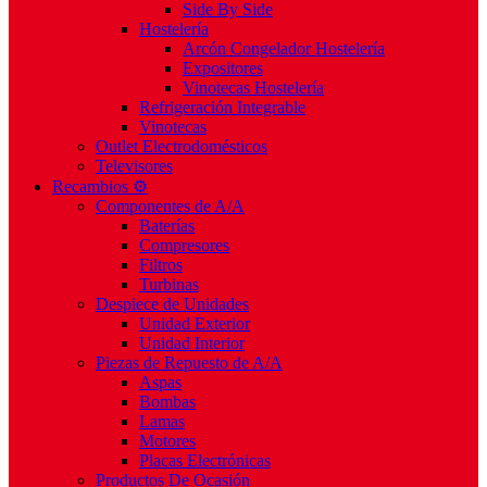
Side By Side
Hostelería
Arcón Congelador Hostelería
Expositores
Vinotecas Hostelería
Refrigeración Integrable
Vinotecas
Outlet Electrodomésticos
Televisores
Recambios ⚙️
Componentes de A/A
Baterías
Compresores
Filtros
Turbinas
Despiece de Unidades
Unidad Exterior
Unidad Interior
Piezas de Repuesto de A/A
Aspas
Bombas
Lamas
Motores
Placas Electrónicas
Productos De Ocasión