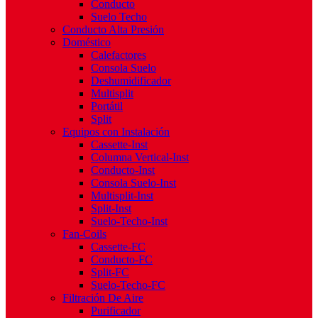
Conducto
Suelo Techo
Conducto Alta Presión
Doméstico
Calefactores
Consola Suelo
Deshumidificador
Multisplit
Portátil
Split
Equipos con Instalación
Cassette-Inst
Columna Vertical-Inst
Conducto-Inst
Consola Suelo-Inst
Multisplit-Inst
Split-Inst
Suelo-Techo-Inst
Fan-Coils
Cassette-FC
Conducto-FC
Split-FC
Suelo-Techo-FC
Filtración De Aire
Purificador