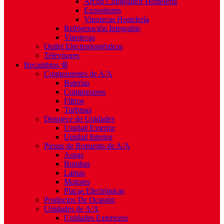
Arcón Congelador Hostelería
Expositores
Vinotecas Hostelería
Refrigeración Integrable
Vinotecas
Outlet Electrodomésticos
Televisores
Recambios ⚙️
Componentes de A/A
Baterías
Compresores
Filtros
Turbinas
Despiece de Unidades
Unidad Exterior
Unidad Interior
Piezas de Repuesto de A/A
Aspas
Bombas
Lamas
Motores
Placas Electrónicas
Productos De Ocasión
Unidades de A/A
Unidades Exteriores