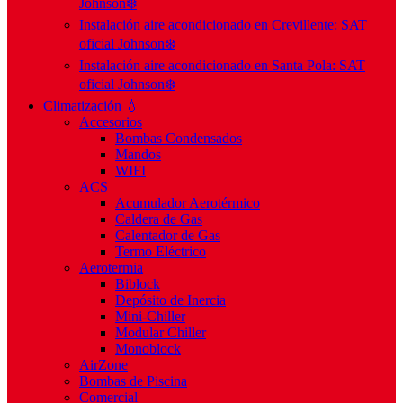
Johnson❄️
Instalación aire acondicionado en Crevillente: SAT
oficial Johnson❄️
Instalación aire acondicionado en Santa Pola: SAT
oficial Johnson❄️
Climatización 💧
Accesorios
Bombas Condensados
Mandos
WIFI
ACS
Acumulador Aerotérmico
Caldera de Gas
Calentador de Gas
Termo Eléctrico
Aerotermia
Biblock
Depósito de Inercia
Mini-Chiller
Modular Chiller
Monoblock
AirZone
Bombas de Piscina
Comercial