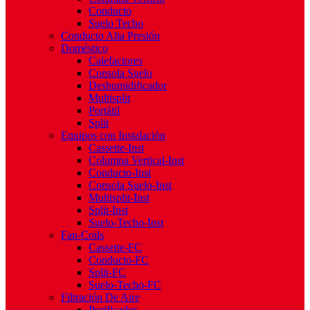
Conducto
Suelo Techo
Conducto Alta Presión
Doméstico
Calefactores
Consola Suelo
Deshumidificador
Multisplit
Portátil
Split
Equipos con Instalación
Cassette-Inst
Columna Vertical-Inst
Conducto-Inst
Consola Suelo-Inst
Multisplit-Inst
Split-Inst
Suelo-Techo-Inst
Fan-Coils
Cassette-FC
Conducto-FC
Split-FC
Suelo-Techo-FC
Filtración De Aire
Purificador