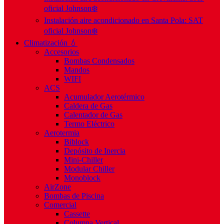
oficial Johnson❄️
Instalación aire acondicionado en Santa Pola: SAT
oficial Johnson❄️
Climatización 💧
Accesorios
Bombas Condensados
Mandos
WIFI
ACS
Acumulador Aerotérmico
Caldera de Gas
Calentador de Gas
Termo Eléctrico
Aerotermia
Biblock
Depósito de Inercia
Mini-Chiller
Modular Chiller
Monoblock
AirZone
Bombas de Piscina
Comercial
Cassette
Columna Vertical