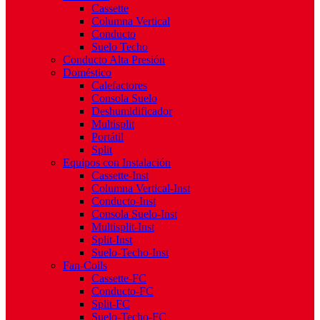
Cassette
Columna Vertical
Conducto
Suelo Techo
Conducto Alta Presión
Doméstico
Calefactores
Consola Suelo
Deshumidificador
Multisplit
Portátil
Split
Equipos con Instalación
Cassette-Inst
Columna Vertical-Inst
Conducto-Inst
Consola Suelo-Inst
Multisplit-Inst
Split-Inst
Suelo-Techo-Inst
Fan-Coils
Cassette-FC
Conducto-FC
Split-FC
Suelo-Techo-FC