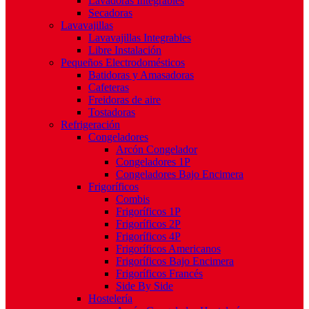
Lavadoras Integrables
Secadoras
Lavavajillas
Lavavajillas Integrables
Libre Instalación
Pequeños Electrodomésticos
Batidoras y Amasadoras
Cafeteras
Freidoras de aire
Tostadoras
Refrigeración
Congeladores
Arcón Congelador
Congeladores 1P
Congeladores Bajo Encimera
Frigoríficos
Combis
Frigoríficos 1P
Frigoríficos 2P
Frigoríficos 4P
Frigoríficos Americanos
Frigoríficos Bajo Encimera
Frigoríficos Francés
Side By Side
Hostelería