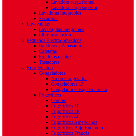
Lavadora carga frontal
Lavadora carga superior
Lavadoras Integrables
Secadoras
Lavavajillas
Lavavajillas Integrables
Libre Instalación
Pequeños Electrodomésticos
Batidoras y Amasadoras
Cafeteras
Freidoras de aire
Tostadoras
Refrigeración
Congeladores
Arcón Congelador
Congeladores 1P
Congeladores Bajo Encimera
Frigoríficos
Combis
Frigoríficos 1P
Frigoríficos 2P
Frigoríficos 4P
Frigoríficos Americanos
Frigoríficos Bajo Encimera
Frigoríficos Francés