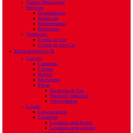
Outlet Climatización
Servicios
Desinstalación
Instalación
Mantenimiento
Reparación
Ventilación
Cortina de Aire
Cortina de Aire-Cal
Electrodomésticos 📺
Cocción
Campanas
Cocinas
Hornos
Microondas
Placas
Encimeras de Gas
Placas De Inducción
Vitrocerámicas
Lavado
Lava-secadoras
Lavadoras
Lavadora carga frontal
Lavadora carga superior