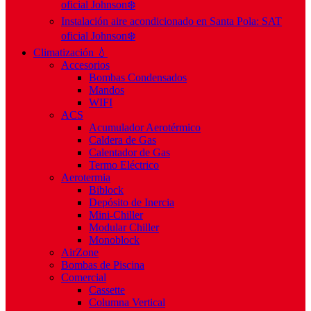
oficial Johnson❄️
Instalación aire acondicionado en Santa Pola: SAT
oficial Johnson❄️
Climatización 💧
Accesorios
Bombas Condensados
Mandos
WIFI
ACS
Acumulador Aerotérmico
Caldera de Gas
Calentador de Gas
Termo Eléctrico
Aerotermia
Biblock
Depósito de Inercia
Mini-Chiller
Modular Chiller
Monoblock
AirZone
Bombas de Piscina
Comercial
Cassette
Columna Vertical