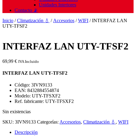
Unidades Interiores
Contacto 📡
Inicio
/
Climatización 💧
/
Accesorios
/
WIFI
/ INTERFAZ LAN
UTY-TFSF2
INTERFAZ LAN UTY-TFSF2
69,99
€
IVA Incluido
INTERFAZ LAN UTY-TFSF2
Código: 3IVN9133
EAN: 8432884554874
Modelo: UTY-TFSXF2
Ref. fabricante: UTY-TFSXF2
Sin existencias
SKU:
3IVN9133
Categorías:
Accesorios
,
Climatización 💧
,
WIFI
Descripción