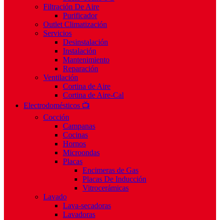
Filtración De Aire
Purificador
Outlet Climatización
Servicios
Desinstalación
Instalación
Mantenimiento
Reparación
Ventilación
Cortina de Aire
Cortina de Aire-Cal
Electrodomésticos 📺
Cocción
Campanas
Cocinas
Hornos
Microondas
Placas
Encimeras de Gas
Placas De Inducción
Vitrocerámicas
Lavado
Lava-secadoras
Lavadoras