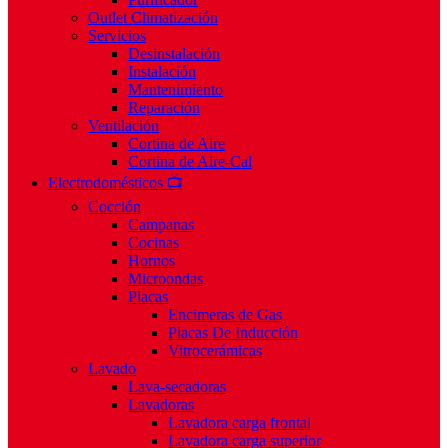
Outlet Climatización
Servicios
Desinstalación
Instalación
Mantenimiento
Reparación
Ventilación
Cortina de Aire
Cortina de Aire-Cal
Electrodomésticos 📺
Cocción
Campanas
Cocinas
Hornos
Microondas
Placas
Encimeras de Gas
Placas De Inducción
Vitrocerámicas
Lavado
Lava-secadoras
Lavadoras
Lavadora carga frontal
Lavadora carga superior