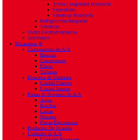
Arcón Congelador Hostelería
Expositores
Vinotecas Hostelería
Refrigeración Integrable
Vinotecas
Outlet Electrodomésticos
Televisores
Recambios ⚙️
Componentes de A/A
Baterías
Compresores
Filtros
Turbinas
Despiece de Unidades
Unidad Exterior
Unidad Interior
Piezas de Repuesto de A/A
Aspas
Bombas
Lamas
Motores
Placas Electrónicas
Productos De Ocasión
Unidades de A/A
Unidades Exteriores