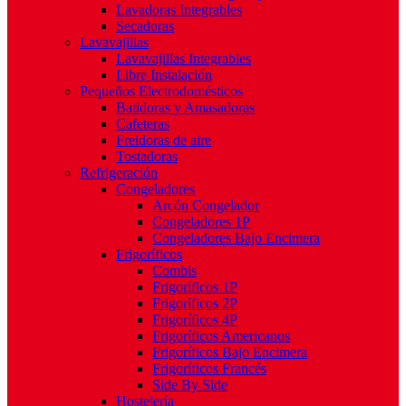
Lavadoras Integrables
Secadoras
Lavavajillas
Lavavajillas Integrables
Libre Instalación
Pequeños Electrodomésticos
Batidoras y Amasadoras
Cafeteras
Freidoras de aire
Tostadoras
Refrigeración
Congeladores
Arcón Congelador
Congeladores 1P
Congeladores Bajo Encimera
Frigoríficos
Combis
Frigoríficos 1P
Frigoríficos 2P
Frigoríficos 4P
Frigoríficos Americanos
Frigoríficos Bajo Encimera
Frigoríficos Francés
Side By Side
Hostelería