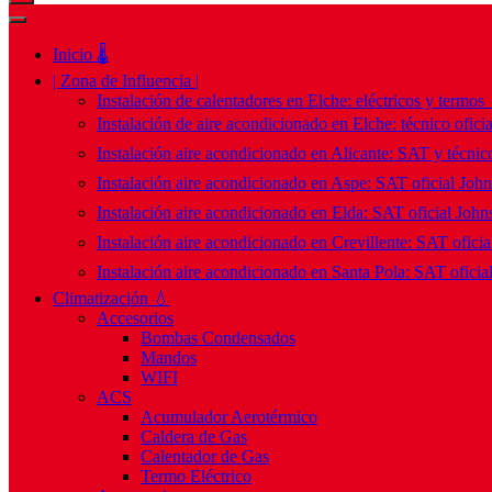
Inicio 🌡️
| Zona de Influencia |
Instalación de calentadores en Elche: eléctricos y termos
Instalación de aire acondicionado en Elche: técnico ofici
Instalación aire acondicionado en Alicante: SAT y técnico
Instalación aire acondicionado en Aspe: SAT oficial Joh
Instalación aire acondicionado en Elda: SAT oficial John
Instalación aire acondicionado en Crevillente: SAT ofici
Instalación aire acondicionado en Santa Pola: SAT oficia
Climatización 💧
Accesorios
Bombas Condensados
Mandos
WIFI
ACS
Acumulador Aerotérmico
Caldera de Gas
Calentador de Gas
Termo Eléctrico