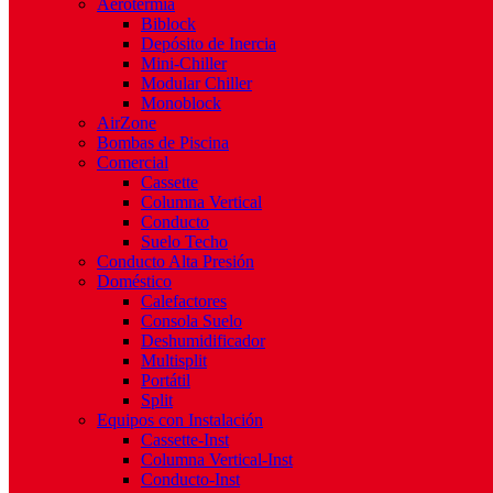
Aerotermia
Biblock
Depósito de Inercia
Mini-Chiller
Modular Chiller
Monoblock
AirZone
Bombas de Piscina
Comercial
Cassette
Columna Vertical
Conducto
Suelo Techo
Conducto Alta Presión
Doméstico
Calefactores
Consola Suelo
Deshumidificador
Multisplit
Portátil
Split
Equipos con Instalación
Cassette-Inst
Columna Vertical-Inst
Conducto-Inst