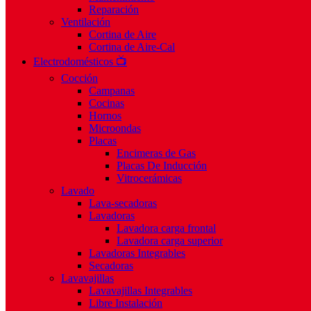
Reparación
Ventilación
Cortina de Aire
Cortina de Aire-Cal
Electrodomésticos 📺
Cocción
Campanas
Cocinas
Hornos
Microondas
Placas
Encimeras de Gas
Placas De Inducción
Vitrocerámicas
Lavado
Lava-secadoras
Lavadoras
Lavadora carga frontal
Lavadora carga superior
Lavadoras Integrables
Secadoras
Lavavajillas
Lavavajillas Integrables
Libre Instalación