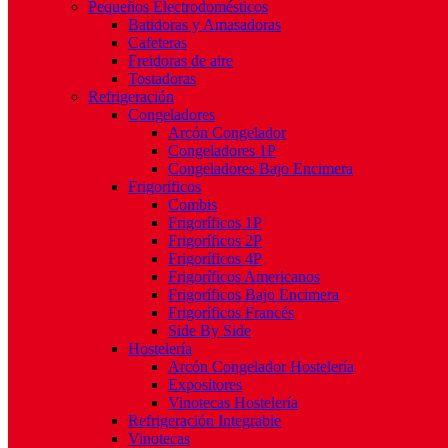
Pequeños Electrodomésticos
Batidoras y Amasadoras
Cafeteras
Freidoras de aire
Tostadoras
Refrigeración
Congeladores
Arcón Congelador
Congeladores 1P
Congeladores Bajo Encimera
Frigoríficos
Combis
Frigoríficos 1P
Frigoríficos 2P
Frigoríficos 4P
Frigoríficos Americanos
Frigoríficos Bajo Encimera
Frigoríficos Francés
Side By Side
Hostelería
Arcón Congelador Hostelería
Expositores
Vinotecas Hostelería
Refrigeración Integrable
Vinotecas