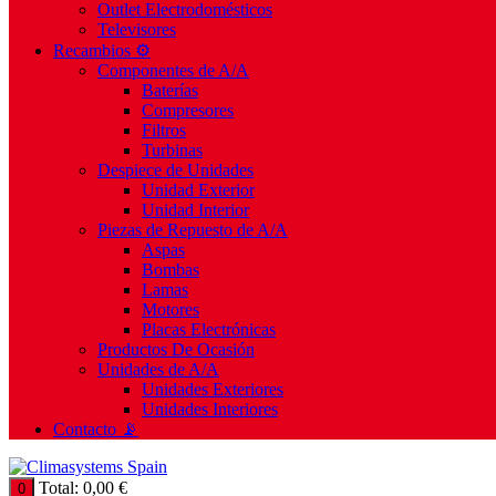
Outlet Electrodomésticos
Televisores
Recambios ⚙️
Componentes de A/A
Baterías
Compresores
Filtros
Turbinas
Despiece de Unidades
Unidad Exterior
Unidad Interior
Piezas de Repuesto de A/A
Aspas
Bombas
Lamas
Motores
Placas Electrónicas
Productos De Ocasión
Unidades de A/A
Unidades Exteriores
Unidades Interiores
Contacto 📡
Total:
0,00
€
0