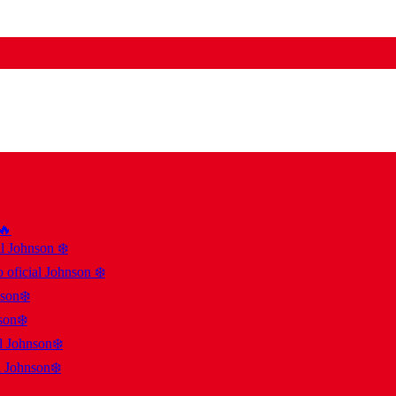
 🔥
al Johnson ❄️
 oficial Johnson ❄️
nson❄️
son❄️
al Johnson❄️
l Johnson❄️