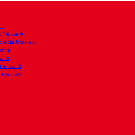
 🔥
al Johnson ❄️
 oficial Johnson ❄️
nson❄️
son❄️
al Johnson❄️
l Johnson❄️