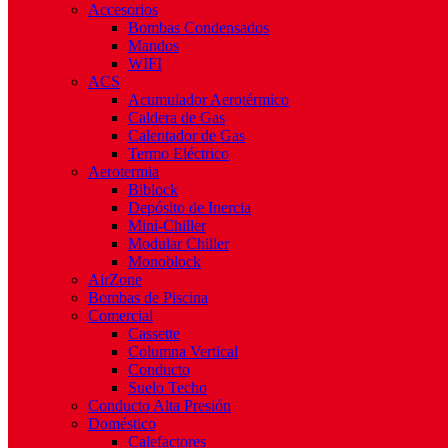
Accesorios
Bombas Condensados
Mandos
WIFI
ACS
Acumulador Aerotérmico
Caldera de Gas
Calentador de Gas
Termo Eléctrico
Aerotermia
Biblock
Depósito de Inercia
Mini-Chiller
Modular Chiller
Monoblock
AirZone
Bombas de Piscina
Comercial
Cassette
Columna Vertical
Conducto
Suelo Techo
Conducto Alta Presión
Doméstico
Calefactores