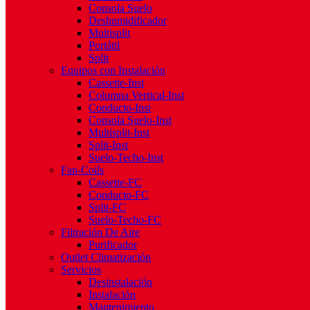
Consola Suelo
Deshumidificador
Multisplit
Portátil
Split
Equipos con Instalación
Cassette-Inst
Columna Vertical-Inst
Conducto-Inst
Consola Suelo-Inst
Multisplit-Inst
Split-Inst
Suelo-Techo-Inst
Fan-Coils
Cassette-FC
Conducto-FC
Split-FC
Suelo-Techo-FC
Filtración De Aire
Purificador
Outlet Climatización
Servicios
Desinstalación
Instalación
Mantenimiento