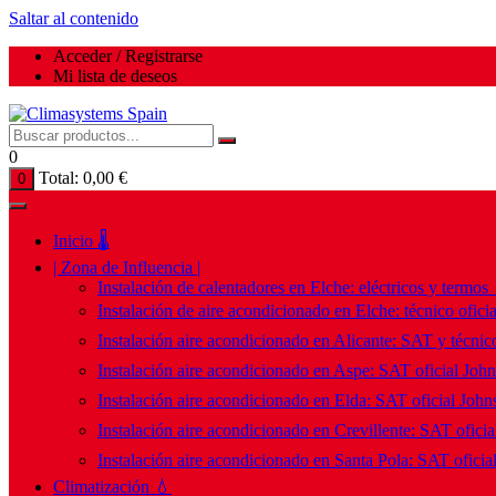
Saltar al contenido
Acceder / Registrarse
Mi lista de deseos
0
Total:
0,00
€
0
Inicio 🌡️
| Zona de Influencia |
Instalación de calentadores en Elche: eléctricos y termos
Instalación de aire acondicionado en Elche: técnico ofici
Instalación aire acondicionado en Alicante: SAT y técnico
Instalación aire acondicionado en Aspe: SAT oficial Joh
Instalación aire acondicionado en Elda: SAT oficial John
Instalación aire acondicionado en Crevillente: SAT ofici
Instalación aire acondicionado en Santa Pola: SAT oficia
Climatización 💧