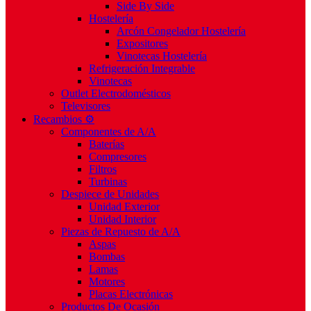
Side By Side
Hostelería
Arcón Congelador Hostelería
Expositores
Vinotecas Hostelería
Refrigeración Integrable
Vinotecas
Outlet Electrodomésticos
Televisores
Recambios ⚙️
Componentes de A/A
Baterías
Compresores
Filtros
Turbinas
Despiece de Unidades
Unidad Exterior
Unidad Interior
Piezas de Repuesto de A/A
Aspas
Bombas
Lamas
Motores
Placas Electrónicas
Productos De Ocasión