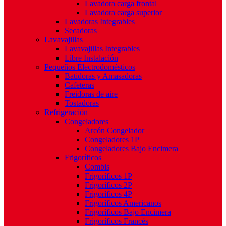
Lavadora carga frontal
Lavadora carga superior
Lavadoras Integrables
Secadoras
Lavavajillas
Lavavajillas Integrables
Libre Instalación
Pequeños Electrodomésticos
Batidoras y Amasadoras
Cafeteras
Freidoras de aire
Tostadoras
Refrigeración
Congeladores
Arcón Congelador
Congeladores 1P
Congeladores Bajo Encimera
Frigoríficos
Combis
Frigoríficos 1P
Frigoríficos 2P
Frigoríficos 4P
Frigoríficos Americanos
Frigoríficos Bajo Encimera
Frigoríficos Francés