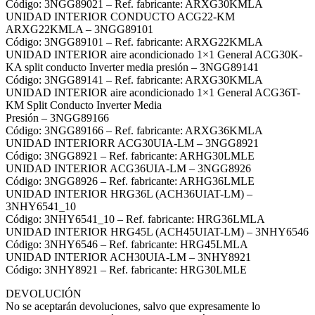
Código: 3NGG89021 – Ref. fabricante: ARXG30KMLA
UNIDAD INTERIOR CONDUCTO ACG22-KM
ARXG22KMLA – 3NGG89101
Código: 3NGG89101 – Ref. fabricante: ARXG22KMLA
UNIDAD INTERIOR aire acondicionado 1×1 General ACG30K-
KA split conducto Inverter media presión – 3NGG89141
Código: 3NGG89141 – Ref. fabricante: ARXG30KMLA
UNIDAD INTERIOR aire acondicionado 1×1 General ACG36T-
KM Split Conducto Inverter Media
Presión – 3NGG89166
Código: 3NGG89166 – Ref. fabricante: ARXG36KMLA
UNIDAD INTERIORR ACG30UIA-LM – 3NGG8921
Código: 3NGG8921 – Ref. fabricante: ARHG30LMLE
UNIDAD INTERIOR ACG36UIA-LM – 3NGG8926
Código: 3NGG8926 – Ref. fabricante: ARHG36LMLE
UNIDAD INTERIOR HRG36L (ACH36UIAT-LM) –
3NHY6541_10
Código: 3NHY6541_10 – Ref. fabricante: HRG36LMLA
UNIDAD INTERIOR HRG45L (ACH45UIAT-LM) – 3NHY6546
Código: 3NHY6546 – Ref. fabricante: HRG45LMLA
UNIDAD INTERIOR ACH30UIA-LM – 3NHY8921
Código: 3NHY8921 – Ref. fabricante: HRG30LMLE
DEVOLUCIÓN
No se aceptarán devoluciones, salvo que expresamente lo