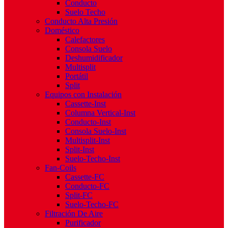
Conducto
Suelo Techo
Conducto Alta Presión
Doméstico
Calefactores
Consola Suelo
Deshumidificador
Multisplit
Portátil
Split
Equipos con Instalación
Cassette-Inst
Columna Vertical-Inst
Conducto-Inst
Consola Suelo-Inst
Multisplit-Inst
Split-Inst
Suelo-Techo-Inst
Fan-Coils
Cassette-FC
Conducto-FC
Split-FC
Suelo-Techo-FC
Filtración De Aire
Purificador