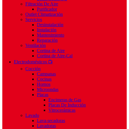
Filtración De Aire
Purificador
Outlet Climatización
Servicios
Desinstalación
Instalación
Mantenimiento
Reparación
Ventilación
Cortina de Aire
Cortina de Aire-Cal
Electrodomésticos 📺
Cocción
Campanas
Cocinas
Hornos
Microondas
Placas
Encimeras de Gas
Placas De Inducción
Vitrocerámicas
Lavado
Lava-secadoras
Lavadoras