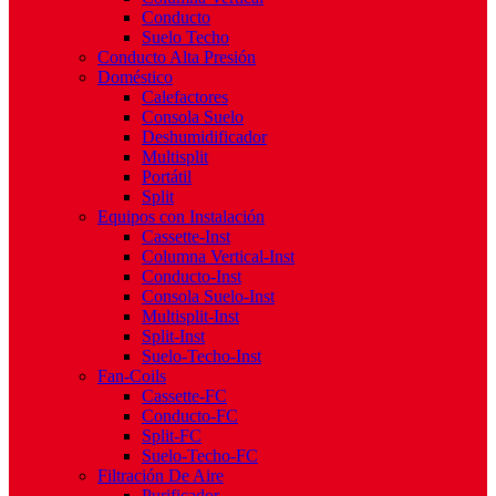
Conducto
Suelo Techo
Conducto Alta Presión
Doméstico
Calefactores
Consola Suelo
Deshumidificador
Multisplit
Portátil
Split
Equipos con Instalación
Cassette-Inst
Columna Vertical-Inst
Conducto-Inst
Consola Suelo-Inst
Multisplit-Inst
Split-Inst
Suelo-Techo-Inst
Fan-Coils
Cassette-FC
Conducto-FC
Split-FC
Suelo-Techo-FC
Filtración De Aire
Purificador