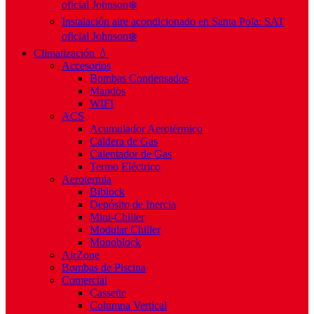
oficial Johnson❄️
Instalación aire acondicionado en Santa Pola: SAT
oficial Johnson❄️
Climatización 💧
Accesorios
Bombas Condensados
Mandos
WIFI
ACS
Acumulador Aerotérmico
Caldera de Gas
Calentador de Gas
Termo Eléctrico
Aerotermia
Biblock
Depósito de Inercia
Mini-Chiller
Modular Chiller
Monoblock
AirZone
Bombas de Piscina
Comercial
Cassette
Columna Vertical