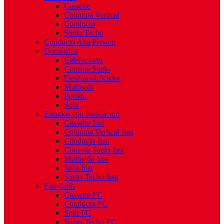
Cassette
Columna Vertical
Conducto
Suelo Techo
Conducto Alta Presión
Doméstico
Calefactores
Consola Suelo
Deshumidificador
Multisplit
Portátil
Split
Equipos con Instalación
Cassette-Inst
Columna Vertical-Inst
Conducto-Inst
Consola Suelo-Inst
Multisplit-Inst
Split-Inst
Suelo-Techo-Inst
Fan-Coils
Cassette-FC
Conducto-FC
Split-FC
Suelo-Techo-FC