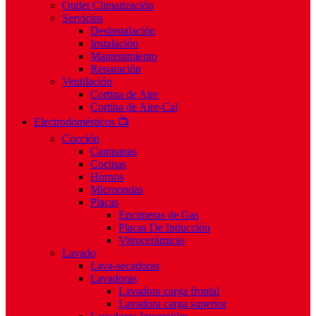
Outlet Climatización
Servicios
Desinstalación
Instalación
Mantenimiento
Reparación
Ventilación
Cortina de Aire
Cortina de Aire-Cal
Electrodomésticos 📺
Cocción
Campanas
Cocinas
Hornos
Microondas
Placas
Encimeras de Gas
Placas De Inducción
Vitrocerámicas
Lavado
Lava-secadoras
Lavadoras
Lavadora carga frontal
Lavadora carga superior