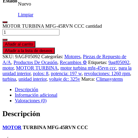
Estado
Nuevo
Limpiar
MOTOR TURBINA MFG-45RVN CCC cantidad
Añadir al carrito
Añadir a la lista de deseos
SKU:
9AGF05092
Categorías:
Motores
,
Piezas de Repuesto de
A/A
,
Productos De Ocasión
,
Recambios ⚙️
Etiquetas:
9agf05092
,
motor
,
MOTOR TURBINA
,
motor turbina mfg-45rvn ccc
,
para la
unidad interior
,
polos: 8
,
potencia: 197 w
,
revoluciones: 1260 rpm
,
turbina
,
unidad interior
,
voltaje dc: 325v
Marca:
Climasystems
Descripción
Información adicional
Valoraciones (0)
Descripción
MOTOR
TURBINA MFG-45RVN CCC