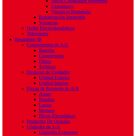
Arcón Congelador Hostelería
Expositores
Vinotecas Hostelería
Refrigeración Integrable
Vinotecas
Outlet Electrodomésticos
Televisores
Recambios ⚙️
Componentes de A/A
Baterías
Compresores
Filtros
Turbinas
Despiece de Unidades
Unidad Exterior
Unidad Interior
Piezas de Repuesto de A/A
Aspas
Bombas
Lamas
Motores
Placas Electrónicas
Productos De Ocasión
Unidades de A/A
Unidades Exteriores