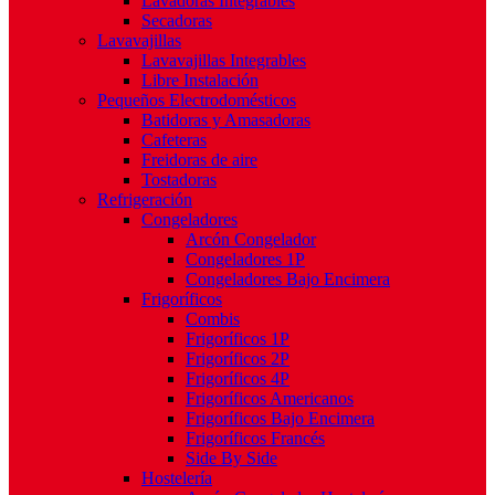
Lavadoras Integrables
Secadoras
Lavavajillas
Lavavajillas Integrables
Libre Instalación
Pequeños Electrodomésticos
Batidoras y Amasadoras
Cafeteras
Freidoras de aire
Tostadoras
Refrigeración
Congeladores
Arcón Congelador
Congeladores 1P
Congeladores Bajo Encimera
Frigoríficos
Combis
Frigoríficos 1P
Frigoríficos 2P
Frigoríficos 4P
Frigoríficos Americanos
Frigoríficos Bajo Encimera
Frigoríficos Francés
Side By Side
Hostelería