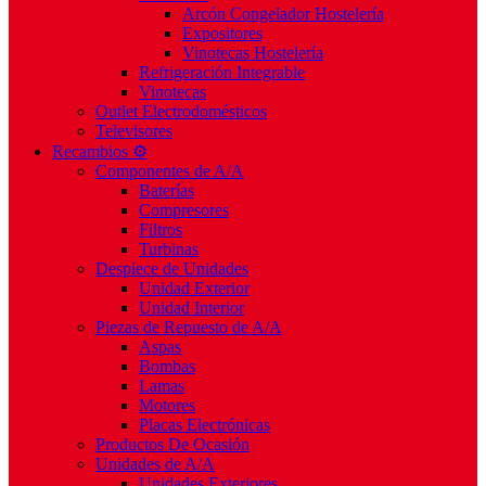
Arcón Congelador Hostelería
Expositores
Vinotecas Hostelería
Refrigeración Integrable
Vinotecas
Outlet Electrodomésticos
Televisores
Recambios ⚙️
Componentes de A/A
Baterías
Compresores
Filtros
Turbinas
Despiece de Unidades
Unidad Exterior
Unidad Interior
Piezas de Repuesto de A/A
Aspas
Bombas
Lamas
Motores
Placas Electrónicas
Productos De Ocasión
Unidades de A/A
Unidades Exteriores