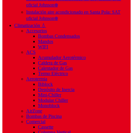
oficial Johnson❄️
Instalación aire acondicionado en Santa Pola: SAT
oficial Johnson❄️
Climatización 💧
Accesorios
Bombas Condensados
Mandos
WIFI
ACS
Acumulador Aerotérmico
Caldera de Gas
Calentador de Gas
Termo Eléctrico
Aerotermia
Biblock
Depósito de Inercia
Mini-Chiller
Modular Chiller
Monoblock
AirZone
Bombas de Piscina
Comercial
Cassette
Columna Vertical