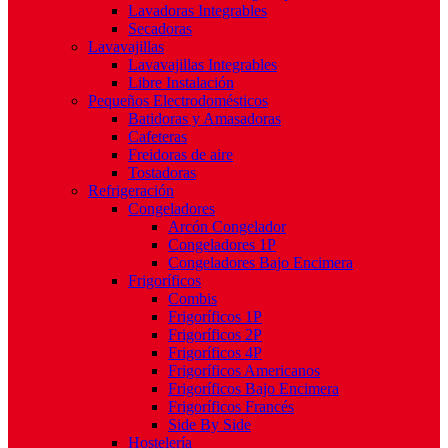
Lavadoras Integrables
Secadoras
Lavavajillas
Lavavajillas Integrables
Libre Instalación
Pequeños Electrodomésticos
Batidoras y Amasadoras
Cafeteras
Freidoras de aire
Tostadoras
Refrigeración
Congeladores
Arcón Congelador
Congeladores 1P
Congeladores Bajo Encimera
Frigoríficos
Combis
Frigoríficos 1P
Frigoríficos 2P
Frigoríficos 4P
Frigoríficos Americanos
Frigoríficos Bajo Encimera
Frigoríficos Francés
Side By Side
Hostelería