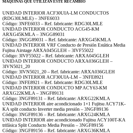
MÁQUINAS QUE UTILIZAN ESTE RECAMBIO
UNIDAD INTERIOR ACF30UIA-LM CONDUCTOS
(RDG30LMLE) – 3NFE6033
Código: 3NFE6033 – Ref. fabricante: RDG30LMLE
UNIDAD INTERIOR CONDUCTO ACG45-KM
ARXG45KMLA – 3NGG89031
Código: 3NGG89031 – Ref. fabricante: ARXG45KMLA
UNIDAD INTERIOR VRF Conducto de Presión Estática Media
Fujitsu Airstage ARXA045GLEH – 3IVF55022
Código: 3IVF55022 – Ref. fabricante: ARXA045GLEH
UNIDAD INTERIOR CONDUCTO ARXA036GLEH –
3IVN5021_20
Código: 3IVN5021_20 – Ref. fabricante: ARXA036GLEH
UNIDAD INTERIOR ACF30UIA-LM – 3NFE8921
Código: 3NFE8921 – Ref. fabricante: RDG30LMLE
UNIDAD INTERIOR CONDUCTO MP ACY63-KM
ARXG22KMLA – 3NGF89131
Código: 3NGF89131 – Ref. fabricante: ARXG22KMLA
UNIDAD INTERIOR aire acondicionado 1×1 Fujitsu ACY71K-
KA split conducto Inverter media presión – 3NGF89136
Código: 3NGF89136 – Ref. fabricante: ARXG24KMLA
UNIDAD INTERIOR aire acondicionado Fujitsu ACY100T-KA
trifásica Split Conducto Media Presión – 3NGF89156
Código: 3NGF89156 – Ref. fabricante: ARXG36KMLA