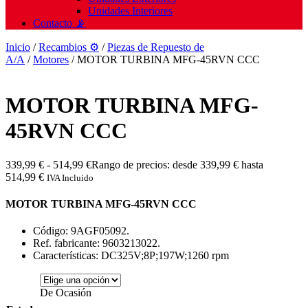
Unidades Interiores
Contacto 📡
Inicio
/
Recambios ⚙️
/
Piezas de Repuesto de
A/A
/
Motores
/ MOTOR TURBINA MFG-45RVN CCC
MOTOR TURBINA MFG-
45RVN CCC
339,99
€
-
514,99
€
Rango de precios: desde 339,99 € hasta
514,99 €
IVA Incluido
MOTOR TURBINA MFG-45RVN CCC
Código: 9AGF05092.
Ref. fabricante: 9603213022.
Características: DC325V;8P;197W;1260 rpm
De Ocasión