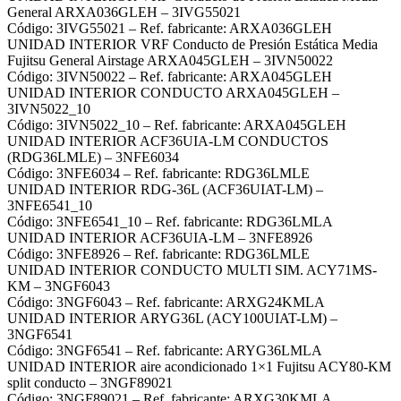
General ARXA036GLEH – 3IVG55021
Código: 3IVG55021 – Ref. fabricante: ARXA036GLEH
UNIDAD INTERIOR VRF Conducto de Presión Estática Media
Fujitsu General Airstage ARXA045GLEH – 3IVN50022
Código: 3IVN50022 – Ref. fabricante: ARXA045GLEH
UNIDAD INTERIOR CONDUCTO ARXA045GLEH –
3IVN5022_10
Código: 3IVN5022_10 – Ref. fabricante: ARXA045GLEH
UNIDAD INTERIOR ACF36UIA-LM CONDUCTOS
(RDG36LMLE) – 3NFE6034
Código: 3NFE6034 – Ref. fabricante: RDG36LMLE
UNIDAD INTERIOR RDG-36L (ACF36UIAT-LM) –
3NFE6541_10
Código: 3NFE6541_10 – Ref. fabricante: RDG36LMLA
UNIDAD INTERIOR ACF36UIA-LM – 3NFE8926
Código: 3NFE8926 – Ref. fabricante: RDG36LMLE
UNIDAD INTERIOR CONDUCTO MULTI SIM. ACY71MS-
KM – 3NGF6043
Código: 3NGF6043 – Ref. fabricante: ARXG24KMLA
UNIDAD INTERIOR ARYG36L (ACY100UIAT-LM) –
3NGF6541
Código: 3NGF6541 – Ref. fabricante: ARYG36LMLA
UNIDAD INTERIOR aire acondicionado 1×1 Fujitsu ACY80-KM
split conducto – 3NGF89021
Código: 3NGF89021 – Ref. fabricante: ARXG30KMLA