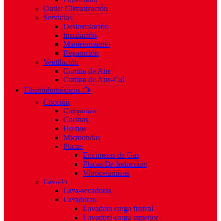
Outlet Climatización
Servicios
Desinstalación
Instalación
Mantenimiento
Reparación
Ventilación
Cortina de Aire
Cortina de Aire-Cal
Electrodomésticos 📺
Cocción
Campanas
Cocinas
Hornos
Microondas
Placas
Encimeras de Gas
Placas De Inducción
Vitrocerámicas
Lavado
Lava-secadoras
Lavadoras
Lavadora carga frontal
Lavadora carga superior