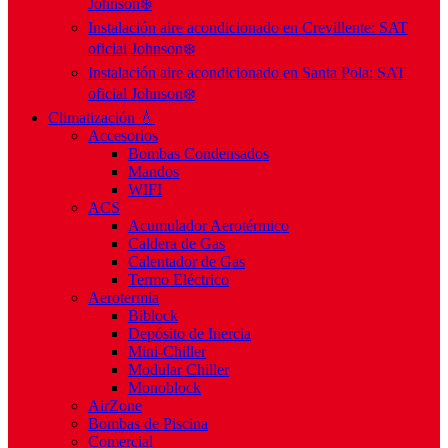
Johnson❄️
Instalación aire acondicionado en Crevillente: SAT
oficial Johnson❄️
Instalación aire acondicionado en Santa Pola: SAT
oficial Johnson❄️
Climatización 💧
Accesorios
Bombas Condensados
Mandos
WIFI
ACS
Acumulador Aerotérmico
Caldera de Gas
Calentador de Gas
Termo Eléctrico
Aerotermia
Biblock
Depósito de Inercia
Mini-Chiller
Modular Chiller
Monoblock
AirZone
Bombas de Piscina
Comercial