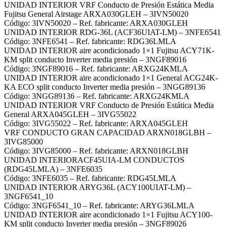
UNIDAD INTERIOR VRF Conducto de Presión Estática Media
Fujitsu General Airstage ARXA030GLEH – 3IVN50020
Código: 3IVN50020 – Ref. fabricante: ARXA030GLEH
UNIDAD INTERIOR RDG-36L (ACF36UIAT-LM) – 3NFE6541
Código: 3NFE6541 – Ref. fabricante: RDG36LMLA
UNIDAD INTERIOR aire acondicionado 1×1 Fujitsu ACY71K-
KM split conducto Inverter media presión – 3NGF89016
Código: 3NGF89016 – Ref. fabricante: ARXG24KMLA
UNIDAD INTERIOR aire acondicionado 1×1 General ACG24K-
KA ECO split conducto Inverter media presión – 3NGG89136
Código: 3NGG89136 – Ref. fabricante: ARXG24KMLA
UNIDAD INTERIOR VRF Conducto de Presión Estática Media
General ARXA045GLEH – 3IVG55022
Código: 3IVG55022 – Ref. fabricante: ARXA045GLEH
VRF CONDUCTO GRAN CAPACIDAD ARXN018GLBH –
3IVG85000
Código: 3IVG85000 – Ref. fabricante: ARXN018GLBH
UNIDAD INTERIORACF45UIA-LM CONDUCTOS
(RDG45LMLA) – 3NFE6035
Código: 3NFE6035 – Ref. fabricante: RDG45LMLA
UNIDAD INTERIOR ARYG36L (ACY100UIAT-LM) –
3NGF6541_10
Código: 3NGF6541_10 – Ref. fabricante: ARYG36LMLA
UNIDAD INTERIOR aire acondicionado 1×1 Fujitsu ACY100-
KM split conducto Inverter media presión – 3NGF89026