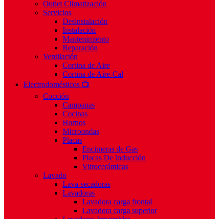
Outlet Climatización
Servicios
Desinstalación
Instalación
Mantenimiento
Reparación
Ventilación
Cortina de Aire
Cortina de Aire-Cal
Electrodomésticos 📺
Cocción
Campanas
Cocinas
Hornos
Microondas
Placas
Encimeras de Gas
Placas De Inducción
Vitrocerámicas
Lavado
Lava-secadoras
Lavadoras
Lavadora carga frontal
Lavadora carga superior