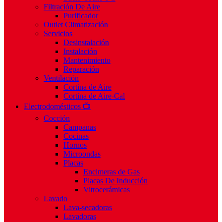
Filtración De Aire
Purificador
Outlet Climatización
Servicios
Desinstalación
Instalación
Mantenimiento
Reparación
Ventilación
Cortina de Aire
Cortina de Aire-Cal
Electrodomésticos 📺
Cocción
Campanas
Cocinas
Hornos
Microondas
Placas
Encimeras de Gas
Placas De Inducción
Vitrocerámicas
Lavado
Lava-secadoras
Lavadoras