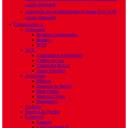
oficial Johnson❄️
Instalación aire acondicionado en Santa Pola: SAT
oficial Johnson❄️
Climatización 💧
Accesorios
Bombas Condensados
Mandos
WIFI
ACS
Acumulador Aerotérmico
Caldera de Gas
Calentador de Gas
Termo Eléctrico
Aerotermia
Biblock
Depósito de Inercia
Mini-Chiller
Modular Chiller
Monoblock
AirZone
Bombas de Piscina
Comercial
Cassette
Columna Vertical