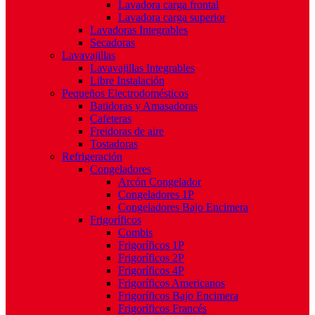
Lavadora carga frontal
Lavadora carga superior
Lavadoras Integrables
Secadoras
Lavavajillas
Lavavajillas Integrables
Libre Instalación
Pequeños Electrodomésticos
Batidoras y Amasadoras
Cafeteras
Freidoras de aire
Tostadoras
Refrigeración
Congeladores
Arcón Congelador
Congeladores 1P
Congeladores Bajo Encimera
Frigoríficos
Combis
Frigoríficos 1P
Frigoríficos 2P
Frigoríficos 4P
Frigoríficos Americanos
Frigoríficos Bajo Encimera
Frigoríficos Francés