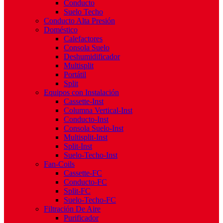
Conducto
Suelo Techo
Conducto Alta Presión
Doméstico
Calefactores
Consola Suelo
Deshumidificador
Multisplit
Portátil
Split
Equipos con Instalación
Cassette-Inst
Columna Vertical-Inst
Conducto-Inst
Consola Suelo-Inst
Multisplit-Inst
Split-Inst
Suelo-Techo-Inst
Fan-Coils
Cassette-FC
Conducto-FC
Split-FC
Suelo-Techo-FC
Filtración De Aire
Purificador