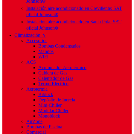
Johnson❄️
Instalación aire acondicionado en Crevillente: SAT
oficial Johnson❄️
Instalación aire acondicionado en Santa Pola: SAT
oficial Johnson❄️
Climatización 💧
Accesorios
Bombas Condensados
Mandos
WIFI
ACS
Acumulador Aerotérmico
Caldera de Gas
Calentador de Gas
Termo Eléctrico
Aerotermia
Biblock
Depósito de Inercia
Mini-Chiller
Modular Chiller
Monoblock
AirZone
Bombas de Piscina
Comercial