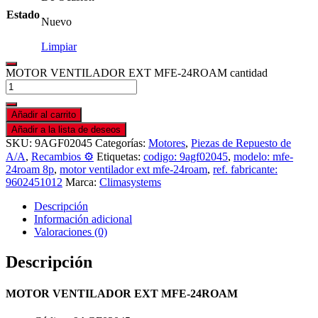
Estado
Nuevo
Limpiar
MOTOR VENTILADOR EXT MFE-24ROAM cantidad
Añadir al carrito
Añadir a la lista de deseos
SKU:
9AGF02045
Categorías:
Motores
,
Piezas de Repuesto de
A/A
,
Recambios ⚙️
Etiquetas:
codigo: 9agf02045
,
modelo: mfe-
24roam 8p
,
motor ventilador ext mfe-24roam
,
ref. fabricante:
9602451012
Marca:
Climasystems
Descripción
Información adicional
Valoraciones (0)
Descripción
MOTOR VENTILADOR EXT MFE-24ROAM