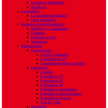
Lavadoras Integrables
Secadoras
Lavavajillas
Lavavajillas Integrables
Libre Instalación
Pequeños Electrodomésticos
Batidoras y Amasadoras
Cafeteras
Freidoras de aire
Tostadoras
Refrigeración
Congeladores
Arcón Congelador
Congeladores 1P
Congeladores Bajo Encimera
Frigoríficos
Combis
Frigoríficos 1P
Frigoríficos 2P
Frigoríficos 4P
Frigoríficos Americanos
Frigoríficos Bajo Encimera
Frigoríficos Francés
Side By Side
Hostelería