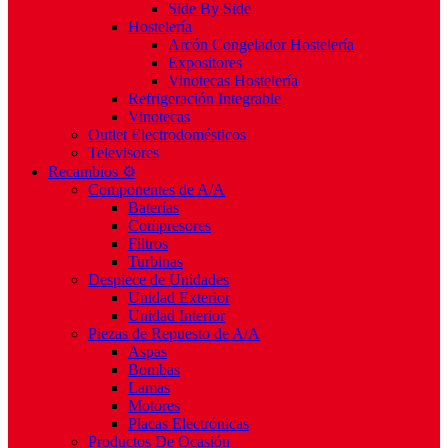
Side By Side
Hostelería
Arcón Congelador Hostelería
Expositores
Vinotecas Hostelería
Refrigeración Integrable
Vinotecas
Outlet Electrodomésticos
Televisores
Recambios ⚙️
Componentes de A/A
Baterías
Compresores
Filtros
Turbinas
Despiece de Unidades
Unidad Exterior
Unidad Interior
Piezas de Repuesto de A/A
Aspas
Bombas
Lamas
Motores
Placas Electrónicas
Productos De Ocasión