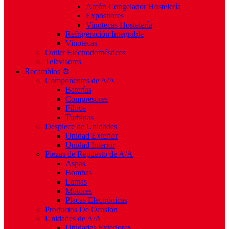
Arcón Congelador Hostelería
Expositores
Vinotecas Hostelería
Refrigeración Integrable
Vinotecas
Outlet Electrodomésticos
Televisores
Recambios ⚙️
Componentes de A/A
Baterías
Compresores
Filtros
Turbinas
Despiece de Unidades
Unidad Exterior
Unidad Interior
Piezas de Repuesto de A/A
Aspas
Bombas
Lamas
Motores
Placas Electrónicas
Productos De Ocasión
Unidades de A/A
Unidades Exteriores