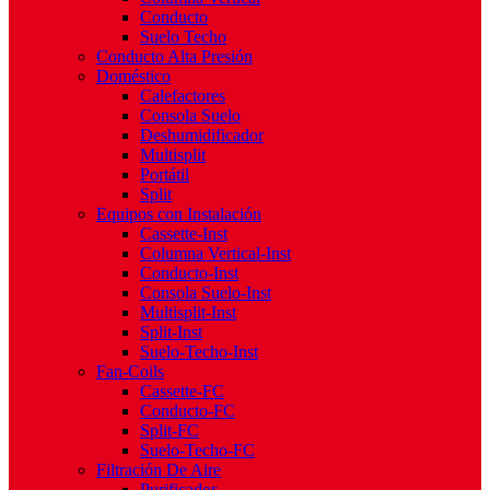
Conducto
Suelo Techo
Conducto Alta Presión
Doméstico
Calefactores
Consola Suelo
Deshumidificador
Multisplit
Portátil
Split
Equipos con Instalación
Cassette-Inst
Columna Vertical-Inst
Conducto-Inst
Consola Suelo-Inst
Multisplit-Inst
Split-Inst
Suelo-Techo-Inst
Fan-Coils
Cassette-FC
Conducto-FC
Split-FC
Suelo-Techo-FC
Filtración De Aire
Purificador