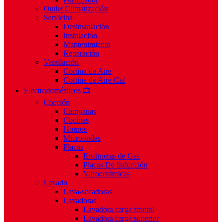
Outlet Climatización
Servicios
Desinstalación
Instalación
Mantenimiento
Reparación
Ventilación
Cortina de Aire
Cortina de Aire-Cal
Electrodomésticos 📺
Cocción
Campanas
Cocinas
Hornos
Microondas
Placas
Encimeras de Gas
Placas De Inducción
Vitrocerámicas
Lavado
Lava-secadoras
Lavadoras
Lavadora carga frontal
Lavadora carga superior