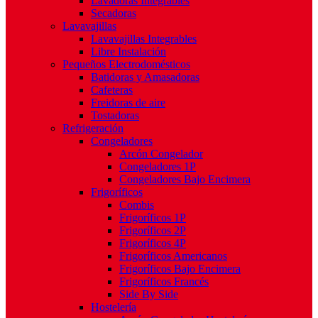
Lavadoras Integrables
Secadoras
Lavavajillas
Lavavajillas Integrables
Libre Instalación
Pequeños Electrodomésticos
Batidoras y Amasadoras
Cafeteras
Freidoras de aire
Tostadoras
Refrigeración
Congeladores
Arcón Congelador
Congeladores 1P
Congeladores Bajo Encimera
Frigoríficos
Combis
Frigoríficos 1P
Frigoríficos 2P
Frigoríficos 4P
Frigoríficos Americanos
Frigoríficos Bajo Encimera
Frigoríficos Francés
Side By Side
Hostelería