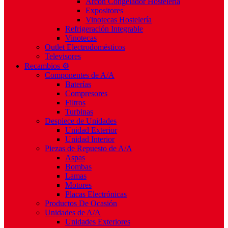
Arcón Congelador Hostelería
Expositores
Vinotecas Hostelería
Refrigeración Integrable
Vinotecas
Outlet Electrodomésticos
Televisores
Recambios ⚙️
Componentes de A/A
Baterías
Compresores
Filtros
Turbinas
Despiece de Unidades
Unidad Exterior
Unidad Interior
Piezas de Repuesto de A/A
Aspas
Bombas
Lamas
Motores
Placas Electrónicas
Productos De Ocasión
Unidades de A/A
Unidades Exteriores