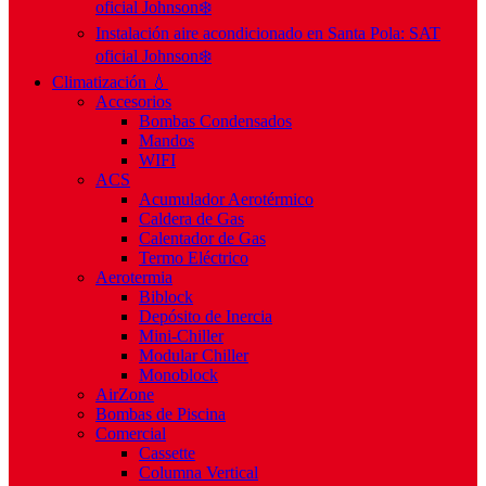
oficial Johnson❄️
Instalación aire acondicionado en Santa Pola: SAT
oficial Johnson❄️
Climatización 💧
Accesorios
Bombas Condensados
Mandos
WIFI
ACS
Acumulador Aerotérmico
Caldera de Gas
Calentador de Gas
Termo Eléctrico
Aerotermia
Biblock
Depósito de Inercia
Mini-Chiller
Modular Chiller
Monoblock
AirZone
Bombas de Piscina
Comercial
Cassette
Columna Vertical