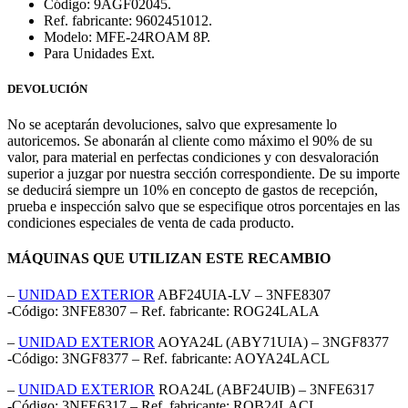
Código: 9AGF02045.
Ref. fabricante: 9602451012.
Modelo: MFE-24ROAM 8P.
Para Unidades Ext.
DEVOLUCIÓN
No se aceptarán devoluciones, salvo que expresamente lo
autoricemos. Se abonarán al cliente como máximo el 90% de su
valor, para material en perfectas condiciones y con desvaloración
superior a juzgar por nuestra sección correspondiente. De su importe
se deducirá siempre un 10% en concepto de gastos de recepción,
prueba e inspección salvo que se especifique otros porcentajes en las
condiciones especiales de venta de cada producto.
MÁQUINAS QUE UTILIZAN ESTE RECAMBIO
–
UNIDAD EXTERIOR
ABF24UIA-LV – 3NFE8307
-Código: 3NFE8307 – Ref. fabricante: ROG24LALA
–
UNIDAD EXTERIOR
AOYA24L (ABY71UIA) – 3NGF8377
-Código: 3NGF8377 – Ref. fabricante: AOYA24LACL
–
UNIDAD EXTERIOR
ROA24L (ABF24UIB) – 3NFE6317
-Código: 3NFE6317 – Ref. fabricante: ROB24LACL