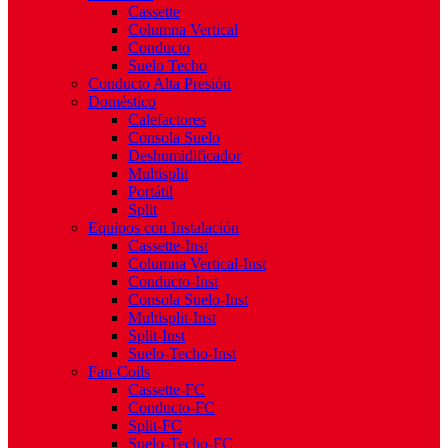
Cassette
Columna Vertical
Conducto
Suelo Techo
Conducto Alta Presión
Doméstico
Calefactores
Consola Suelo
Deshumidificador
Multisplit
Portátil
Split
Equipos con Instalación
Cassette-Inst
Columna Vertical-Inst
Conducto-Inst
Consola Suelo-Inst
Multisplit-Inst
Split-Inst
Suelo-Techo-Inst
Fan-Coils
Cassette-FC
Conducto-FC
Split-FC
Suelo-Techo-FC