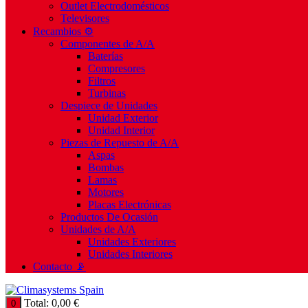
Outlet Electrodomésticos
Televisores
Recambios ⚙️
Componentes de A/A
Baterías
Compresores
Filtros
Turbinas
Despiece de Unidades
Unidad Exterior
Unidad Interior
Piezas de Repuesto de A/A
Aspas
Bombas
Lamas
Motores
Placas Electrónicas
Productos De Ocasión
Unidades de A/A
Unidades Exteriores
Unidades Interiores
Contacto 📡
Total:
0,00
€
0