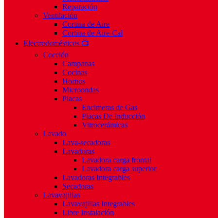
Reparación
Ventilación
Cortina de Aire
Cortina de Aire-Cal
Electrodomésticos 📺
Cocción
Campanas
Cocinas
Hornos
Microondas
Placas
Encimeras de Gas
Placas De Inducción
Vitrocerámicas
Lavado
Lava-secadoras
Lavadoras
Lavadora carga frontal
Lavadora carga superior
Lavadoras Integrables
Secadoras
Lavavajillas
Lavavajillas Integrables
Libre Instalación