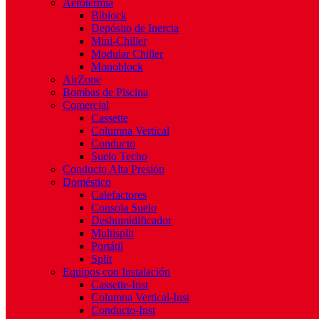
Aerotermia
Biblock
Depósito de Inercia
Mini-Chiller
Modular Chiller
Monoblock
AirZone
Bombas de Piscina
Comercial
Cassette
Columna Vertical
Conducto
Suelo Techo
Conducto Alta Presión
Doméstico
Calefactores
Consola Suelo
Deshumidificador
Multisplit
Portátil
Split
Equipos con Instalación
Cassette-Inst
Columna Vertical-Inst
Conducto-Inst