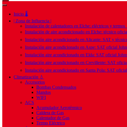
Inicio 🌡️
| Zona de Influencia |
Instalación de calentadores en Elche: eléctricos y termos
Instalación de aire acondicionado en Elche: técnico ofici
Instalación aire acondicionado en Alicante: SAT y técnico
Instalación aire acondicionado en Aspe: SAT oficial Joh
Instalación aire acondicionado en Elda: SAT oficial John
Instalación aire acondicionado en Crevillente: SAT ofici
Instalación aire acondicionado en Santa Pola: SAT oficia
Climatización 💧
Accesorios
Bombas Condensados
Mandos
WIFI
ACS
Acumulador Aerotérmico
Caldera de Gas
Calentador de Gas
Termo Eléctrico