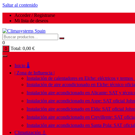
Saltar al contenido
Acceder / Registrarse
Mi lista de deseos
0
Total:
0,00
€
0
Inicio 🌡️
| Zona de Influencia |
Instalación de calentadores en Elche: eléctricos y termos
Instalación de aire acondicionado en Elche: técnico ofici
Instalación aire acondicionado en Alicante: SAT y técnico
Instalación aire acondicionado en Aspe: SAT oficial Joh
Instalación aire acondicionado en Elda: SAT oficial John
Instalación aire acondicionado en Crevillente: SAT ofici
Instalación aire acondicionado en Santa Pola: SAT oficia
Climatización 💧