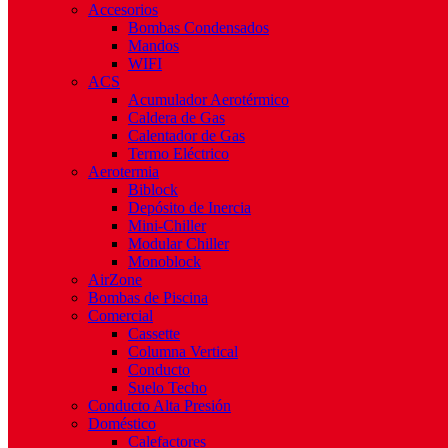
Accesorios
Bombas Condensados
Mandos
WIFI
ACS
Acumulador Aerotérmico
Caldera de Gas
Calentador de Gas
Termo Eléctrico
Aerotermia
Biblock
Depósito de Inercia
Mini-Chiller
Modular Chiller
Monoblock
AirZone
Bombas de Piscina
Comercial
Cassette
Columna Vertical
Conducto
Suelo Techo
Conducto Alta Presión
Doméstico
Calefactores