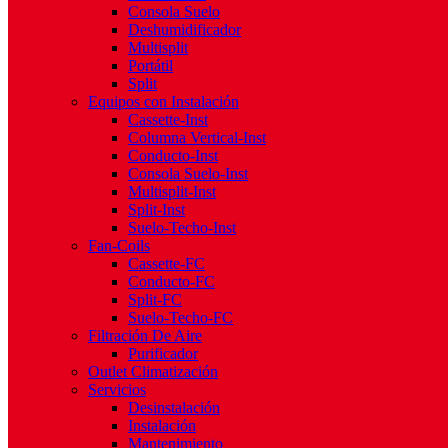
Consola Suelo
Deshumidificador
Multisplit
Portátil
Split
Equipos con Instalación
Cassette-Inst
Columna Vertical-Inst
Conducto-Inst
Consola Suelo-Inst
Multisplit-Inst
Split-Inst
Suelo-Techo-Inst
Fan-Coils
Cassette-FC
Conducto-FC
Split-FC
Suelo-Techo-FC
Filtración De Aire
Purificador
Outlet Climatización
Servicios
Desinstalación
Instalación
Mantenimiento