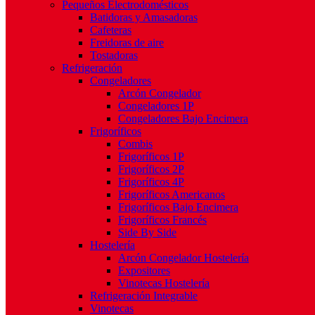
Pequeños Electrodomésticos
Batidoras y Amasadoras
Cafeteras
Freidoras de aire
Tostadoras
Refrigeración
Congeladores
Arcón Congelador
Congeladores 1P
Congeladores Bajo Encimera
Frigoríficos
Combis
Frigoríficos 1P
Frigoríficos 2P
Frigoríficos 4P
Frigoríficos Americanos
Frigoríficos Bajo Encimera
Frigoríficos Francés
Side By Side
Hostelería
Arcón Congelador Hostelería
Expositores
Vinotecas Hostelería
Refrigeración Integrable
Vinotecas