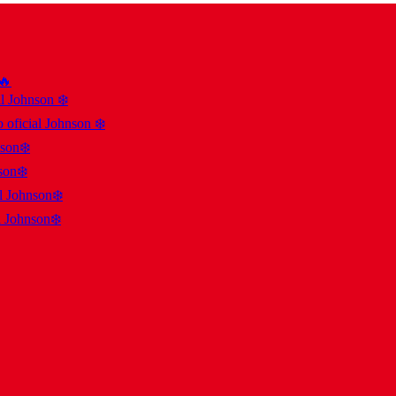
 🔥
al Johnson ❄️
 oficial Johnson ❄️
nson❄️
son❄️
al Johnson❄️
l Johnson❄️