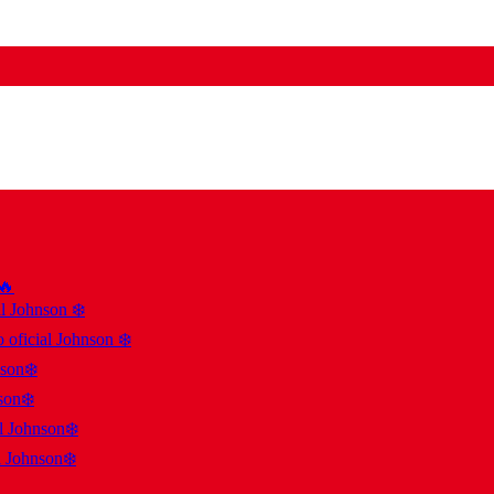
 🔥
al Johnson ❄️
 oficial Johnson ❄️
nson❄️
son❄️
al Johnson❄️
l Johnson❄️