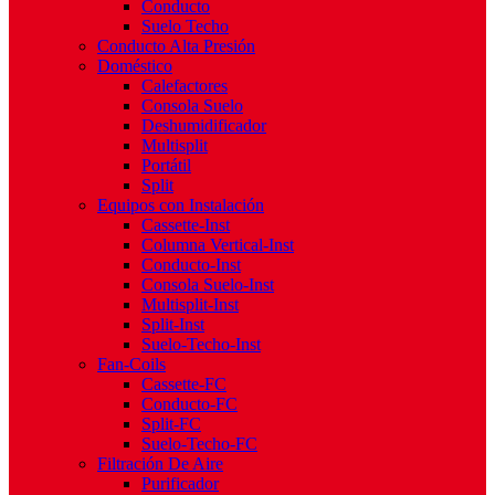
Conducto
Suelo Techo
Conducto Alta Presión
Doméstico
Calefactores
Consola Suelo
Deshumidificador
Multisplit
Portátil
Split
Equipos con Instalación
Cassette-Inst
Columna Vertical-Inst
Conducto-Inst
Consola Suelo-Inst
Multisplit-Inst
Split-Inst
Suelo-Techo-Inst
Fan-Coils
Cassette-FC
Conducto-FC
Split-FC
Suelo-Techo-FC
Filtración De Aire
Purificador