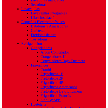
Lavadoras Integrables
Secadoras
Lavavajillas
Lavavajillas Integrables
Libre Instalación
Pequeños Electrodomésticos
Batidoras y Amasadoras
Cafeteras
Freidoras de aire
Tostadoras
Refrigeración
Congeladores
Arcón Congelador
Congeladores 1P
Congeladores Bajo Encimera
Frigoríficos
Combis
Frigoríficos 1P
Frigoríficos 2P
Frigoríficos 4P
Frigoríficos Americanos
Frigoríficos Bajo Encimera
Frigoríficos Francés
Side By Side
Hostelería