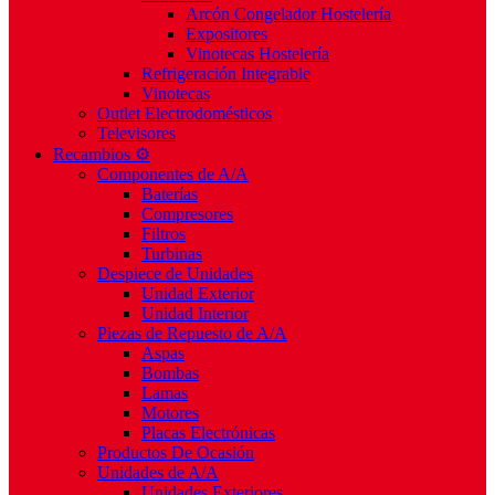
Arcón Congelador Hostelería
Expositores
Vinotecas Hostelería
Refrigeración Integrable
Vinotecas
Outlet Electrodomésticos
Televisores
Recambios ⚙️
Componentes de A/A
Baterías
Compresores
Filtros
Turbinas
Despiece de Unidades
Unidad Exterior
Unidad Interior
Piezas de Repuesto de A/A
Aspas
Bombas
Lamas
Motores
Placas Electrónicas
Productos De Ocasión
Unidades de A/A
Unidades Exteriores