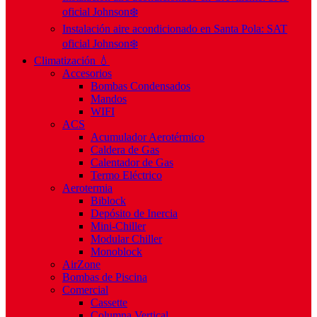
oficial Johnson❄️
Instalación aire acondicionado en Santa Pola: SAT
oficial Johnson❄️
Climatización 💧
Accesorios
Bombas Condensados
Mandos
WIFI
ACS
Acumulador Aerotérmico
Caldera de Gas
Calentador de Gas
Termo Eléctrico
Aerotermia
Biblock
Depósito de Inercia
Mini-Chiller
Modular Chiller
Monoblock
AirZone
Bombas de Piscina
Comercial
Cassette
Columna Vertical