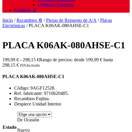
Unidades Interiores
Contacto 📡
Inicio
/
Recambios ⚙️
/
Piezas de Repuesto de A/A
/
Placas
Electrónicas
/ PLACA K06AK-080AHSE-C1
PLACA K06AK-080AHSE-C1
199,99
€
-
298,15
€
Rango de precios: desde 199,99 € hasta
298,15 €
IVA Incluido
PLACA K06AK-080AHSE-C1
Código: 9AGF12528.
Ref. fabricante: 9710620485.
Recambios Fujitsu.
Despiece Unidad Interior.
De Ocasión
Estado
Nuevo