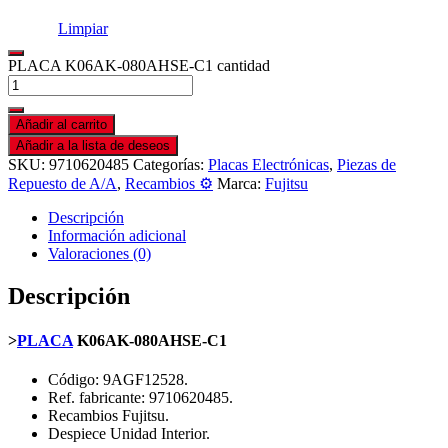
Limpiar
PLACA K06AK-080AHSE-C1 cantidad
Añadir al carrito
Añadir a la lista de deseos
SKU:
9710620485
Categorías:
Placas Electrónicas
,
Piezas de
Repuesto de A/A
,
Recambios ⚙️
Marca:
Fujitsu
Descripción
Información adicional
Valoraciones (0)
Descripción
>
PLACA
K06AK-080AHSE-C1
Código: 9AGF12528.
Ref. fabricante: 9710620485.
Recambios Fujitsu.
Despiece Unidad Interior.