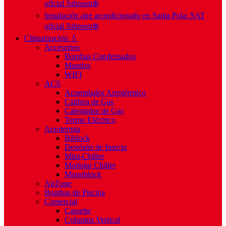
oficial Johnson❄️
Instalación aire acondicionado en Santa Pola: SAT
oficial Johnson❄️
Climatización 💧
Accesorios
Bombas Condensados
Mandos
WIFI
ACS
Acumulador Aerotérmico
Caldera de Gas
Calentador de Gas
Termo Eléctrico
Aerotermia
Biblock
Depósito de Inercia
Mini-Chiller
Modular Chiller
Monoblock
AirZone
Bombas de Piscina
Comercial
Cassette
Columna Vertical