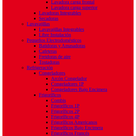
Lavadora carga frontal
Lavadora carga superior
Lavadoras Integrables
Secadoras
Lavavajillas
Lavavajillas Integrables
Libre Instalación
Pequeños Electrodomésticos
Batidoras y Amasadoras
Cafeteras
Freidoras de aire
Tostadoras
Refrigeración
Congeladores
Arcón Congelador
Congeladores 1P
Congeladores Bajo Encimera
Frigoríficos
Combis
Frigoríficos 1P
Frigoríficos 2P
Frigoríficos 4P
Frigoríficos Americanos
Frigoríficos Bajo Encimera
Frigoríficos Francés