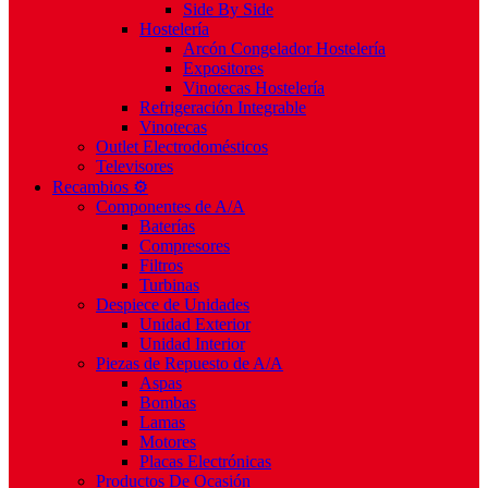
Side By Side
Hostelería
Arcón Congelador Hostelería
Expositores
Vinotecas Hostelería
Refrigeración Integrable
Vinotecas
Outlet Electrodomésticos
Televisores
Recambios ⚙️
Componentes de A/A
Baterías
Compresores
Filtros
Turbinas
Despiece de Unidades
Unidad Exterior
Unidad Interior
Piezas de Repuesto de A/A
Aspas
Bombas
Lamas
Motores
Placas Electrónicas
Productos De Ocasión