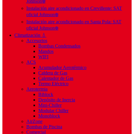
Johnson❄️
Instalación aire acondicionado en Crevillente: SAT
oficial Johnson❄️
Instalación aire acondicionado en Santa Pola: SAT
oficial Johnson❄️
Climatización 💧
Accesorios
Bombas Condensados
Mandos
WIFI
ACS
Acumulador Aerotérmico
Caldera de Gas
Calentador de Gas
Termo Eléctrico
Aerotermia
Biblock
Depósito de Inercia
Mini-Chiller
Modular Chiller
Monoblock
AirZone
Bombas de Piscina
Comercial