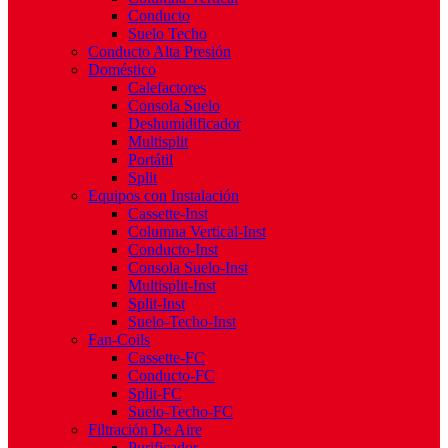
Conducto
Suelo Techo
Conducto Alta Presión
Doméstico
Calefactores
Consola Suelo
Deshumidificador
Multisplit
Portátil
Split
Equipos con Instalación
Cassette-Inst
Columna Vertical-Inst
Conducto-Inst
Consola Suelo-Inst
Multisplit-Inst
Split-Inst
Suelo-Techo-Inst
Fan-Coils
Cassette-FC
Conducto-FC
Split-FC
Suelo-Techo-FC
Filtración De Aire
Purificador