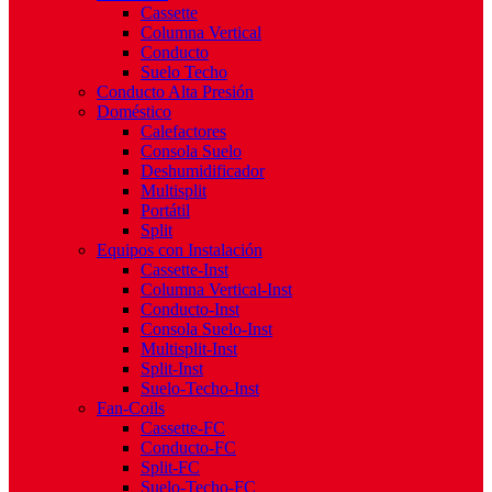
Cassette
Columna Vertical
Conducto
Suelo Techo
Conducto Alta Presión
Doméstico
Calefactores
Consola Suelo
Deshumidificador
Multisplit
Portátil
Split
Equipos con Instalación
Cassette-Inst
Columna Vertical-Inst
Conducto-Inst
Consola Suelo-Inst
Multisplit-Inst
Split-Inst
Suelo-Techo-Inst
Fan-Coils
Cassette-FC
Conducto-FC
Split-FC
Suelo-Techo-FC