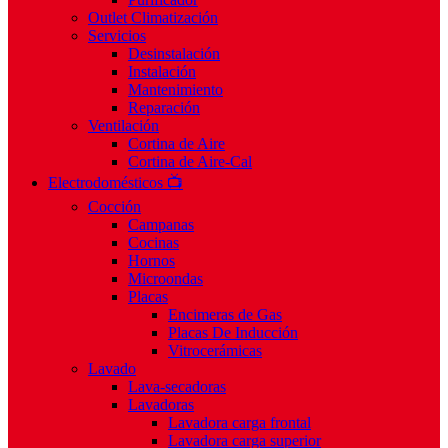
Outlet Climatización
Servicios
Desinstalación
Instalación
Mantenimiento
Reparación
Ventilación
Cortina de Aire
Cortina de Aire-Cal
Electrodomésticos 📺
Cocción
Campanas
Cocinas
Hornos
Microondas
Placas
Encimeras de Gas
Placas De Inducción
Vitrocerámicas
Lavado
Lava-secadoras
Lavadoras
Lavadora carga frontal
Lavadora carga superior