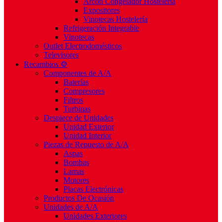
Arcón Congelador Hostelería
Expositores
Vinotecas Hostelería
Refrigeración Integrable
Vinotecas
Outlet Electrodomésticos
Televisores
Recambios ⚙️
Componentes de A/A
Baterías
Compresores
Filtros
Turbinas
Despiece de Unidades
Unidad Exterior
Unidad Interior
Piezas de Repuesto de A/A
Aspas
Bombas
Lamas
Motores
Placas Electrónicas
Productos De Ocasión
Unidades de A/A
Unidades Exteriores