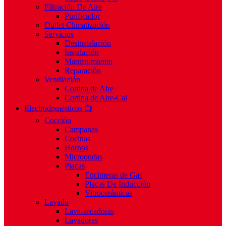
Filtración De Aire
Purificador
Outlet Climatización
Servicios
Desinstalación
Instalación
Mantenimiento
Reparación
Ventilación
Cortina de Aire
Cortina de Aire-Cal
Electrodomésticos 📺
Cocción
Campanas
Cocinas
Hornos
Microondas
Placas
Encimeras de Gas
Placas De Inducción
Vitrocerámicas
Lavado
Lava-secadoras
Lavadoras