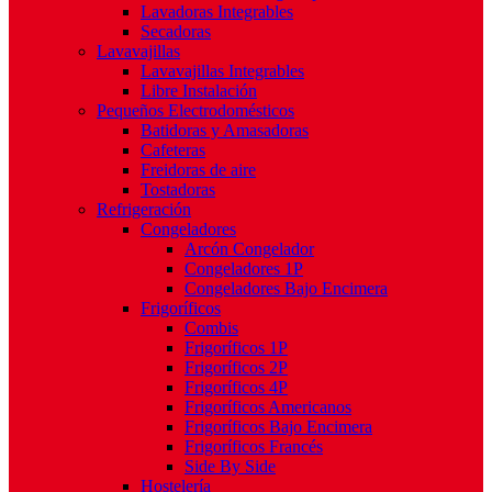
Lavadoras Integrables
Secadoras
Lavavajillas
Lavavajillas Integrables
Libre Instalación
Pequeños Electrodomésticos
Batidoras y Amasadoras
Cafeteras
Freidoras de aire
Tostadoras
Refrigeración
Congeladores
Arcón Congelador
Congeladores 1P
Congeladores Bajo Encimera
Frigoríficos
Combis
Frigoríficos 1P
Frigoríficos 2P
Frigoríficos 4P
Frigoríficos Americanos
Frigoríficos Bajo Encimera
Frigoríficos Francés
Side By Side
Hostelería