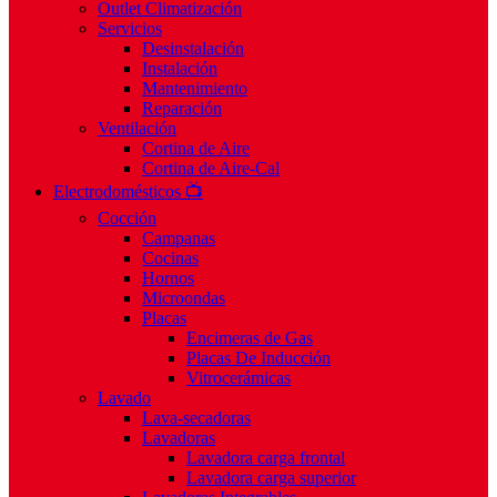
Outlet Climatización
Servicios
Desinstalación
Instalación
Mantenimiento
Reparación
Ventilación
Cortina de Aire
Cortina de Aire-Cal
Electrodomésticos 📺
Cocción
Campanas
Cocinas
Hornos
Microondas
Placas
Encimeras de Gas
Placas De Inducción
Vitrocerámicas
Lavado
Lava-secadoras
Lavadoras
Lavadora carga frontal
Lavadora carga superior