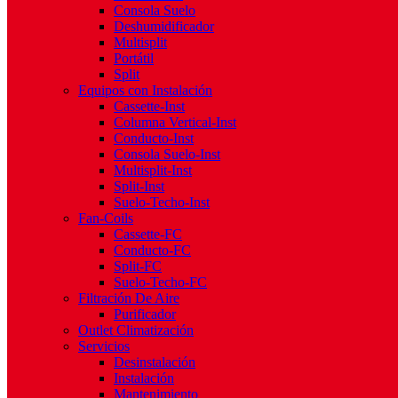
Consola Suelo
Deshumidificador
Multisplit
Portátil
Split
Equipos con Instalación
Cassette-Inst
Columna Vertical-Inst
Conducto-Inst
Consola Suelo-Inst
Multisplit-Inst
Split-Inst
Suelo-Techo-Inst
Fan-Coils
Cassette-FC
Conducto-FC
Split-FC
Suelo-Techo-FC
Filtración De Aire
Purificador
Outlet Climatización
Servicios
Desinstalación
Instalación
Mantenimiento