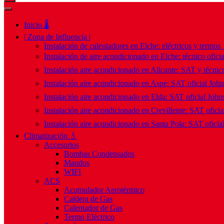
Inicio 🌡️
| Zona de Influencia |
Instalación de calentadores en Elche: eléctricos y termos
Instalación de aire acondicionado en Elche: técnico ofici
Instalación aire acondicionado en Alicante: SAT y técnico
Instalación aire acondicionado en Aspe: SAT oficial Joh
Instalación aire acondicionado en Elda: SAT oficial John
Instalación aire acondicionado en Crevillente: SAT ofici
Instalación aire acondicionado en Santa Pola: SAT oficia
Climatización 💧
Accesorios
Bombas Condensados
Mandos
WIFI
ACS
Acumulador Aerotérmico
Caldera de Gas
Calentador de Gas
Termo Eléctrico