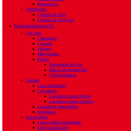
Reparación
Ventilación
Cortina de Aire
Cortina de Aire-Cal
Electrodomésticos 📺
Cocción
Campanas
Cocinas
Hornos
Microondas
Placas
Encimeras de Gas
Placas De Inducción
Vitrocerámicas
Lavado
Lava-secadoras
Lavadoras
Lavadora carga frontal
Lavadora carga superior
Lavadoras Integrables
Secadoras
Lavavajillas
Lavavajillas Integrables
Libre Instalación