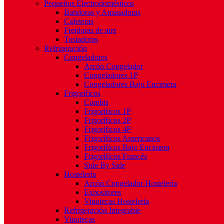
Pequeños Electrodomésticos
Batidoras y Amasadoras
Cafeteras
Freidoras de aire
Tostadoras
Refrigeración
Congeladores
Arcón Congelador
Congeladores 1P
Congeladores Bajo Encimera
Frigoríficos
Combis
Frigoríficos 1P
Frigoríficos 2P
Frigoríficos 4P
Frigoríficos Americanos
Frigoríficos Bajo Encimera
Frigoríficos Francés
Side By Side
Hostelería
Arcón Congelador Hostelería
Expositores
Vinotecas Hostelería
Refrigeración Integrable
Vinotecas