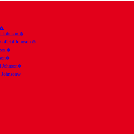
 🔥
al Johnson ❄️
 oficial Johnson ❄️
nson❄️
son❄️
al Johnson❄️
l Johnson❄️