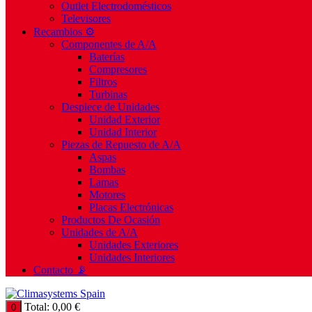
Outlet Electrodomésticos
Televisores
Recambios ⚙️
Componentes de A/A
Baterías
Compresores
Filtros
Turbinas
Despiece de Unidades
Unidad Exterior
Unidad Interior
Piezas de Repuesto de A/A
Aspas
Bombas
Lamas
Motores
Placas Electrónicas
Productos De Ocasión
Unidades de A/A
Unidades Exteriores
Unidades Interiores
Contacto 📡
Total:
0,00
€
0