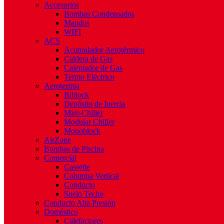
Accesorios
Bombas Condensados
Mandos
WIFI
ACS
Acumulador Aerotérmico
Caldera de Gas
Calentador de Gas
Termo Eléctrico
Aerotermia
Biblock
Depósito de Inercia
Mini-Chiller
Modular Chiller
Monoblock
AirZone
Bombas de Piscina
Comercial
Cassette
Columna Vertical
Conducto
Suelo Techo
Conducto Alta Presión
Doméstico
Calefactores