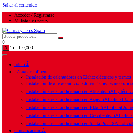
Saltar al contenido
Acceder / Registrarse
Mi lista de deseos
0
Total:
0,00
€
0
Inicio 🌡️
| Zona de Influencia |
Instalación de calentadores en Elche: eléctricos y termos
Instalación de aire acondicionado en Elche: técnico ofici
Instalación aire acondicionado en Alicante: SAT y técnico
Instalación aire acondicionado en Aspe: SAT oficial Joh
Instalación aire acondicionado en Elda: SAT oficial John
Instalación aire acondicionado en Crevillente: SAT ofici
Instalación aire acondicionado en Santa Pola: SAT oficia
Climatización 💧