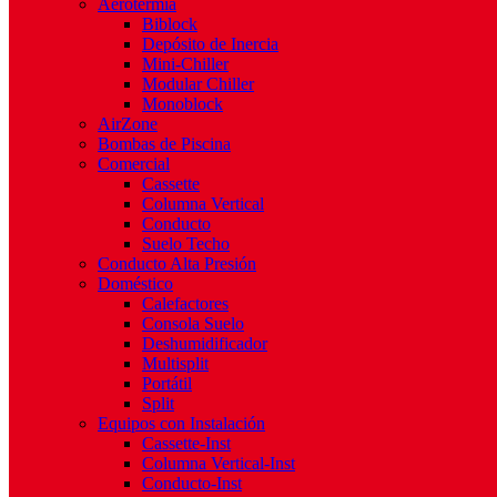
Aerotermia
Biblock
Depósito de Inercia
Mini-Chiller
Modular Chiller
Monoblock
AirZone
Bombas de Piscina
Comercial
Cassette
Columna Vertical
Conducto
Suelo Techo
Conducto Alta Presión
Doméstico
Calefactores
Consola Suelo
Deshumidificador
Multisplit
Portátil
Split
Equipos con Instalación
Cassette-Inst
Columna Vertical-Inst
Conducto-Inst