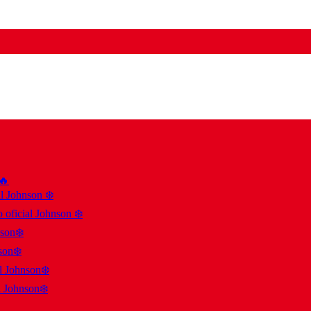
 🔥
al Johnson ❄️
 oficial Johnson ❄️
nson❄️
son❄️
al Johnson❄️
l Johnson❄️