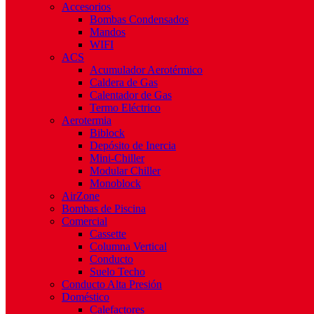
Accesorios
Bombas Condensados
Mandos
WIFI
ACS
Acumulador Aerotérmico
Caldera de Gas
Calentador de Gas
Termo Eléctrico
Aerotermia
Biblock
Depósito de Inercia
Mini-Chiller
Modular Chiller
Monoblock
AirZone
Bombas de Piscina
Comercial
Cassette
Columna Vertical
Conducto
Suelo Techo
Conducto Alta Presión
Doméstico
Calefactores