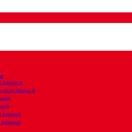
 🔥
al Johnson ❄️
 oficial Johnson ❄️
nson❄️
son❄️
al Johnson❄️
l Johnson❄️