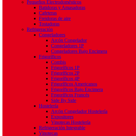
Pequeños Electrodomésticos
Batidoras y Amasadoras
Cafeteras
Freidoras de aire
Tostadoras
Refrigeración
Congeladores
Arcón Congelador
Congeladores 1P
Congeladores Bajo Encimera
Frigoríficos
Combis
Frigoríficos 1P
Frigoríficos 2P
Frigoríficos 4P
Frigoríficos Americanos
Frigoríficos Bajo Encimera
Frigoríficos Francés
Side By Side
Hostelería
Arcón Congelador Hostelería
Expositores
Vinotecas Hostelería
Refrigeración Integrable
Vinotecas