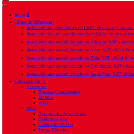
Inicio 🌡️
| Zona de Influencia |
Instalación de calentadores en Elche: eléctricos y termos
Instalación de aire acondicionado en Elche: técnico ofici
Instalación aire acondicionado en Alicante: SAT y técnico
Instalación aire acondicionado en Aspe: SAT oficial Joh
Instalación aire acondicionado en Elda: SAT oficial John
Instalación aire acondicionado en Crevillente: SAT ofici
Instalación aire acondicionado en Santa Pola: SAT oficia
Climatización 💧
Accesorios
Bombas Condensados
Mandos
WIFI
ACS
Acumulador Aerotérmico
Caldera de Gas
Calentador de Gas
Termo Eléctrico