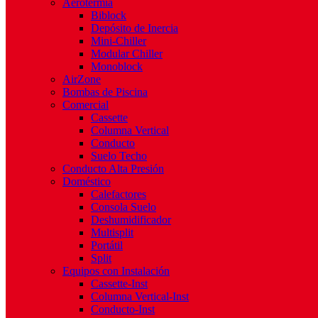
Aerotermia
Biblock
Depósito de Inercia
Mini-Chiller
Modular Chiller
Monoblock
AirZone
Bombas de Piscina
Comercial
Cassette
Columna Vertical
Conducto
Suelo Techo
Conducto Alta Presión
Doméstico
Calefactores
Consola Suelo
Deshumidificador
Multisplit
Portátil
Split
Equipos con Instalación
Cassette-Inst
Columna Vertical-Inst
Conducto-Inst