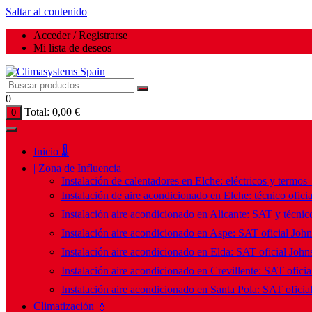
Saltar al contenido
Acceder / Registrarse
Mi lista de deseos
0
Total:
0,00
€
0
Inicio 🌡️
| Zona de Influencia |
Instalación de calentadores en Elche: eléctricos y termos
Instalación de aire acondicionado en Elche: técnico ofici
Instalación aire acondicionado en Alicante: SAT y técnico
Instalación aire acondicionado en Aspe: SAT oficial Joh
Instalación aire acondicionado en Elda: SAT oficial John
Instalación aire acondicionado en Crevillente: SAT ofici
Instalación aire acondicionado en Santa Pola: SAT oficia
Climatización 💧