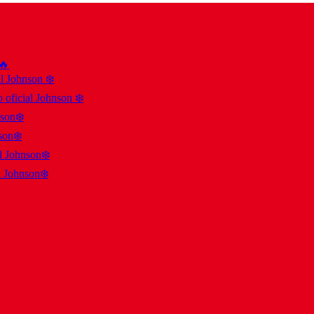
 🔥
al Johnson ❄️
 oficial Johnson ❄️
nson❄️
son❄️
al Johnson❄️
l Johnson❄️