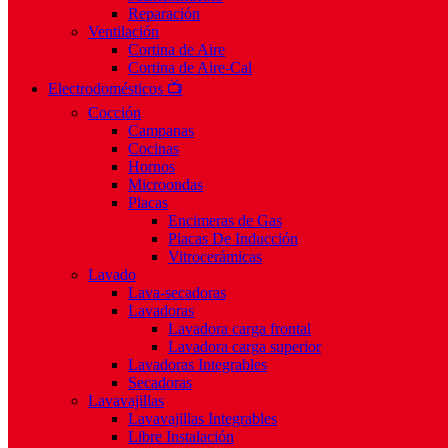
Reparación
Ventilación
Cortina de Aire
Cortina de Aire-Cal
Electrodomésticos 📺
Cocción
Campanas
Cocinas
Hornos
Microondas
Placas
Encimeras de Gas
Placas De Inducción
Vitrocerámicas
Lavado
Lava-secadoras
Lavadoras
Lavadora carga frontal
Lavadora carga superior
Lavadoras Integrables
Secadoras
Lavavajillas
Lavavajillas Integrables
Libre Instalación