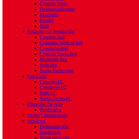
Consola Suelo
Deshumidificador
Multisplit
Portátil
Split
Equipos con Instalación
Cassette-Inst
Columna Vertical-Inst
Conducto-Inst
Consola Suelo-Inst
Multisplit-Inst
Split-Inst
Suelo-Techo-Inst
Fan-Coils
Cassette-FC
Conducto-FC
Split-FC
Suelo-Techo-FC
Filtración De Aire
Purificador
Outlet Climatización
Servicios
Desinstalación
Instalación
Mantenimiento