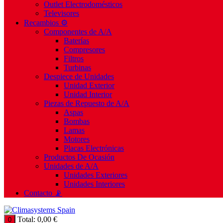
Outlet Electrodomésticos
Televisores
Recambios ⚙️
Componentes de A/A
Baterías
Compresores
Filtros
Turbinas
Despiece de Unidades
Unidad Exterior
Unidad Interior
Piezas de Repuesto de A/A
Aspas
Bombas
Lamas
Motores
Placas Electrónicas
Productos De Ocasión
Unidades de A/A
Unidades Exteriores
Unidades Interiores
Contacto 📡
Total:
0,00
€
0